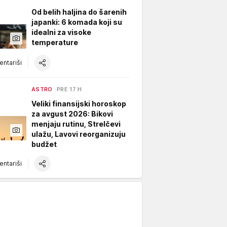
Od belih haljina do šarenih
japanki: 6 komada koji su
idealni za visoke
temperature
ntariši
ASTRO
PRE 17 H
Veliki finansijski horoskop
za avgust 2026: Bikovi
menjaju rutinu, Strelčevi
ulažu, Lavovi reorganizuju
budžet
ntariši