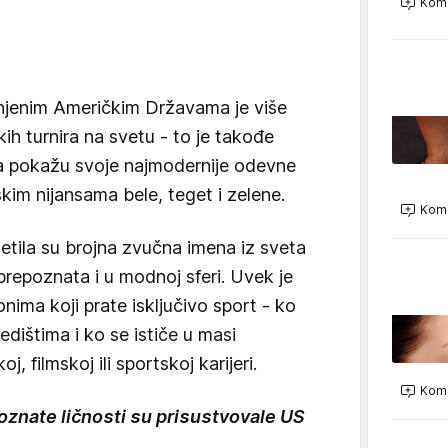
Kome
njenim Američkim Državama je više
kih turnira na svetu - to je takođe
 pokažu svoje najmodernije odevne
kim nijansama bele, teget i zelene.
Kome
tila su brojna zvučna imena iz sveta
prepoznata i u modnoj sferi. Uvek je
onima koji prate isključivo sport - ko
edištima i ko se ističe u masi
, filmskoj ili sportskoj karijeri.
Kome
poznate ličnosti su prisustvovale US