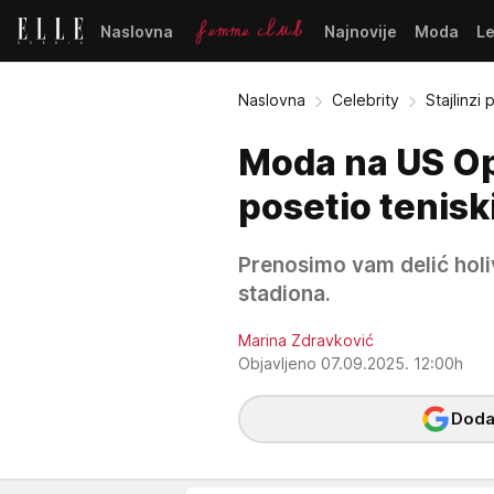
Naslovna
Najnovije
Moda
L
Naslovna
Celebrity
Stajlinzi
Moda na US Op
posetio teniski
Prenosimo vam delić hol
stadiona.
Marina Zdravković
Objavljeno 07.09.2025. 12:00h
Dodaj