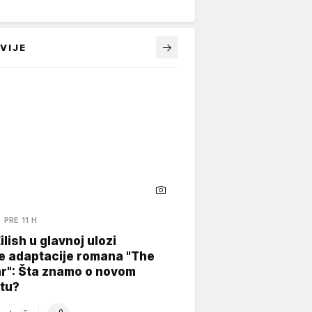
VIJE
PRE 11 H
Eilish u glavnoj ulozi
e adaptacije romana "The
ar": Šta znamo o novom
tu?