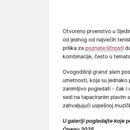
Otvoreno prvenstvo u Sjedi
od jednog od najvećih tenis
prilika za
poznate ličnosti
da
kombinacije, često u temats
Ovogodišnji
grand slam
pose
umetnosti, koja su jednako 
zanimljivo pogledati - čak i 
sedi na tapaciranim plavim s
zahvaljujući uspešnoj muzičkoj
U galeriji pogledajte koje 
Openu 2025.