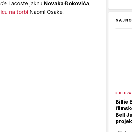
ade
Lacoste jaknu
Novaka Đokovića
,
icu na torbi
Naomi Osake.
NAJNO
KULTURA
Billie 
filmsk
Bell J
projek