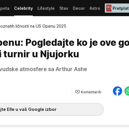
epota
Celebrity
Lifestyle
Stav
Decor
Astro
Pretplat
 poznatih ličnosti na US Openu 2025
enu: Pogledajte ko je ove g
 turnir u Njujorku
ivudske atmosfere sa Arthur Ashe
Komentariši
te Elle u vaš Google izbor