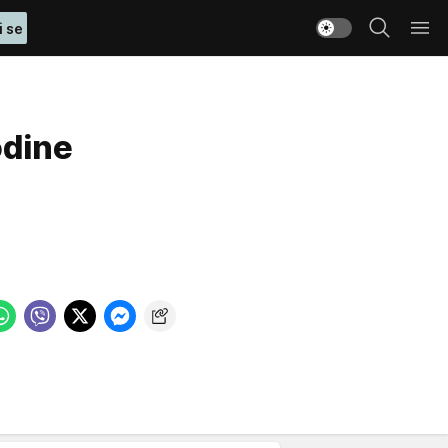
i se
odine