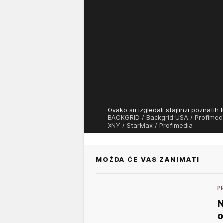
Ovako su izgledali stajlinzi poznati
BACKGRID / Backgrid USA / Profimedi
XNY / StarMax / Profimedia
MOŽDA ĆE VAS ZANIMATI
P
N
o