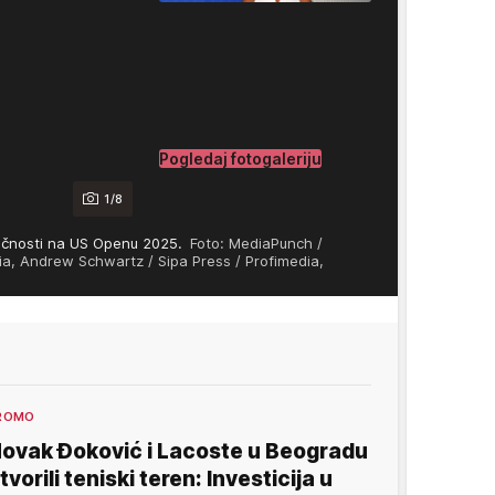
Pogledaj fotogaleriju
1/8
h ličnosti na US Openu 2025.
Foto: MediaPunch /
a, Andrew Schwartz / Sipa Press / Profimedia,
ROMO
ovak Đoković i Lacoste u Beogradu
tvorili teniski teren: Investicija u