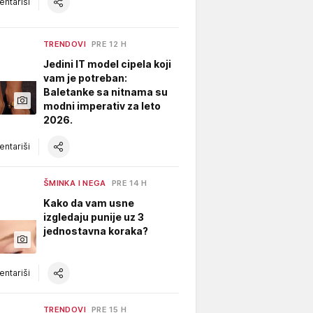
ntariši
TRENDOVI
PRE 12 H
Jedini IT model cipela koji
vam je potreban:
Baletanke sa nitnama su
modni imperativ za leto
2026.
ntariši
ŠMINKA I NEGA
PRE 14 H
Kako da vam usne
izgledaju punije uz 3
jednostavna koraka?
ntariši
TRENDOVI
PRE 15 H