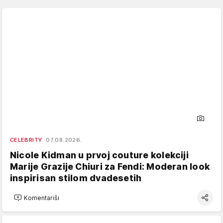
CELEBRITY
07.08.2026.
Nicole Kidman u prvoj couture kolekciji
Marije Grazije Chiuri za Fendi: Moderan look
inspirisan stilom dvadesetih
Komentariši