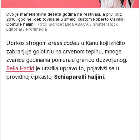
Ovo je manekenkina deseta godina na festivalu, a prvi put,
2016. godine, debitovala je u smeloj custom Roberto Cavalli
Couture haljini.
Foto: Blondet Eliot/ABACA / Shutterstock
Editorial / Profimedia
Uprkos strogom
dress codeu
u Kanu koji izričito
zabranjuje golotinju na crvenom tepihu, mnoge
zvanice godinama pomeraju granice dozvoljenog.
Bella Hadid
je uradila upravo to, pojavivši se u
providnoj čipkastoj
Schiaparelli haljini.