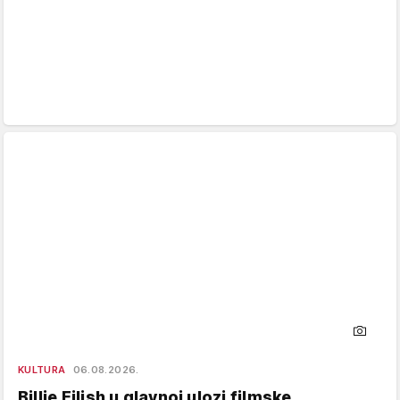
KULTURA
06.08.2026.
Billie Eilish u glavnoj ulozi filmske