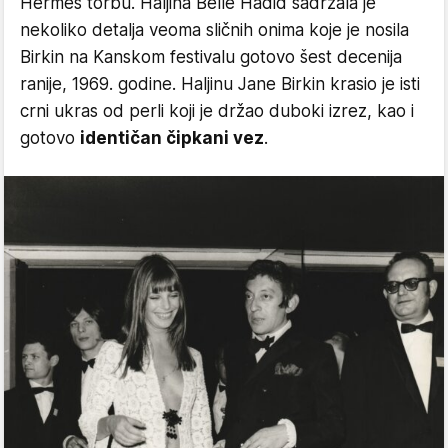
Hermès torbu. Haljina Belle Hadid sadržala je
nekoliko detalja veoma sličnih onima koje je nosila
Birkin na Kanskom festivalu gotovo šest decenija
ranije, 1969. godine. Haljinu Jane Birkin krasio je isti
crni ukras od perli koji je držao duboki izrez, kao i
gotovo
identičan čipkani vez
.