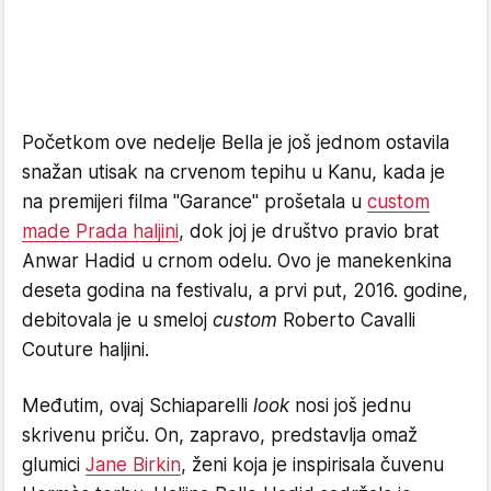
Početkom ove nedelje Bella je još jednom ostavila
snažan utisak na crvenom tepihu u Kanu, kada je
na premijeri filma "Garance" prošetala u
custom
made Prada haljini
, dok joj je društvo pravio brat
Anwar Hadid u crnom odelu. Ovo je manekenkina
deseta godina na festivalu, a prvi put, 2016. godine,
debitovala je u smeloj
custom
Roberto Cavalli
Couture haljini.
Međutim, ovaj Schiaparelli
look
nosi još jednu
skrivenu priču. On, zapravo, predstavlja omaž
glumici
Jane Birkin
, ženi koja je inspirisala čuvenu