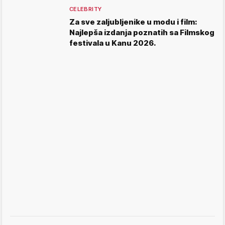
CELEBRITY
Za sve zaljubljenike u modu i film:
Najlepša izdanja poznatih sa Filmskog
festivala u Kanu 2026.