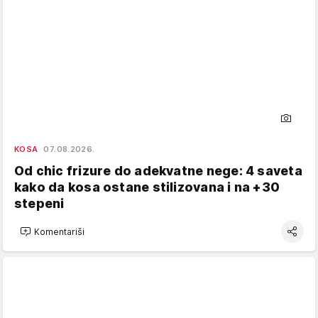
KOSA
07.08.2026.
Od chic frizure do adekvatne nege: 4 saveta
kako da kosa ostane stilizovana i na +30
stepeni
Komentariši