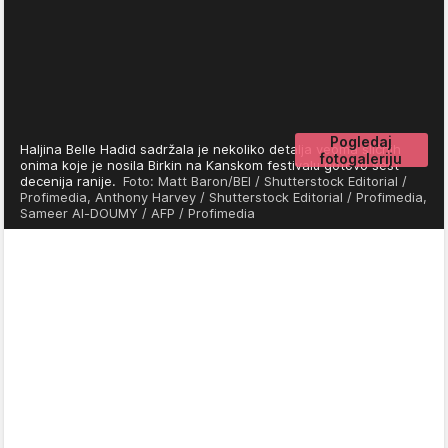
Pogledaj
Haljina Belle Hadid sadržala je nekoliko detalja veoma sličnih
fotogaleriju
onima koje je nosila Birkin na Kanskom festivalu gotovo šest
decenija ranije.
Foto: Matt Baron/BEI / Shutterstock Editorial /
Profimedia, Anthony Harvey / Shutterstock Editorial / Profimedia,
Sameer Al-DOUMY / AFP / Profimedia