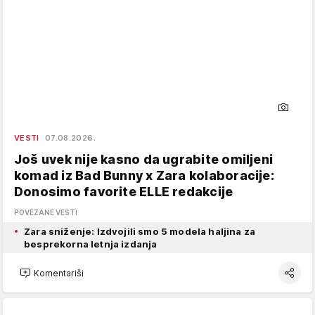
VESTI
07.08.2026.
Još uvek nije kasno da ugrabite omiljeni
komad iz Bad Bunny x Zara kolaboracije:
Donosimo favorite ELLE redakcije
POVEZANE VESTI
Zara sniženje: Izdvojili smo 5 modela haljina za
besprekorna letnja izdanja
Komentariši