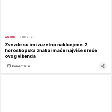
ASTRO
07.08.2026.
Zvezde su im izuzetno naklonjene: 2
horoskopska znaka imaće najviše sreće
ovog vikenda
Komentariši