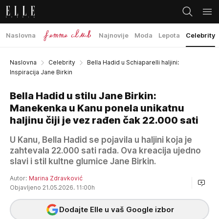
Naslovna
Najnovije
Moda
Lepota
Celebrity
Naslovna
Celebrity
Bella Hadid u Schiaparelli haljini:
Inspiracija Jane Birkin
Bella Hadid u stilu Jane Birkin:
Manekenka u Kanu ponela unikatnu
haljinu čiji je vez rađen čak 22.000 sati
U Kanu, Bella Hadid se pojavila u haljini koja je
zahtevala 22.000 sati rada. Ova kreacija ujedno
slavi i stil kultne glumice Jane Birkin.
Autor:
Marina Zdravković
Objavljeno 21.05.2026. 11:00h
Dodajte Elle u vaš Google izbor