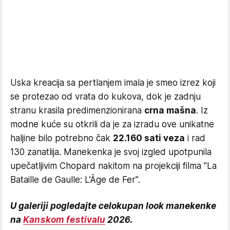
Uska kreacija sa pertlanjem imala je smeo izrez koji
se protezao od vrata do kukova, dok je zadnju
stranu krasila predimenzionirana
crna mašna
. Iz
modne kuće su otkrili da je za izradu ove unikatne
haljine bilo potrebno čak
22.160 sati veza
i rad
130 zanatlija. Manekenka je svoj izgled upotpunila
upečatljivim Chopard nakitom na projekciji filma "La
Bataille de Gaulle: L’Âge de Fer".
U galeriji pogledajte celokupan look manekenke
na
Kanskom festivalu
2026.