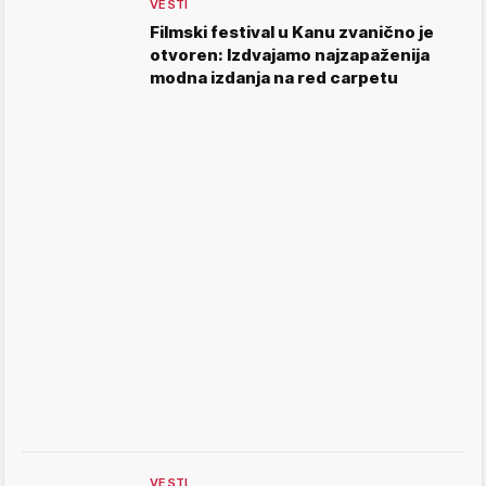
VESTI
Filmski festival u Kanu zvanično je
otvoren: Izdvajamo najzapaženija
modna izdanja na red carpetu
VESTI