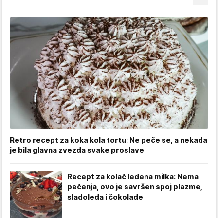
Retro recept za koka kola tortu: Ne peče se, a nekada
je bila glavna zvezda svake proslave
Recept za kolač ledena milka: Nema
pečenja, ovo je savršen spoj plazme,
sladoleda i čokolade