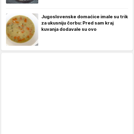
Jugoslovenske domaćice imale su trik
za ukusniju čorbu: Pred sam kraj
kuvanja dodavale su ovo