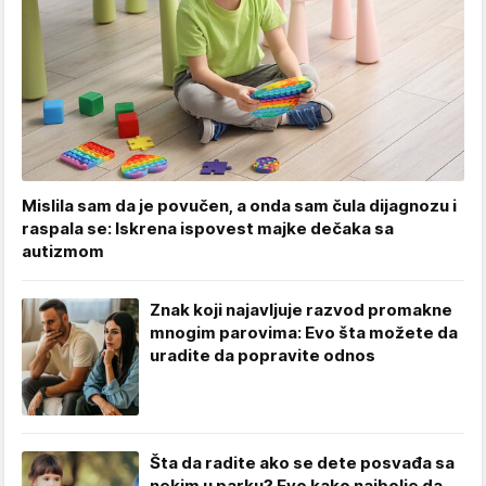
Mislila sam da je povučen, a onda sam čula dijagnozu i
raspala se: Iskrena ispovest majke dečaka sa
autizmom
Znak koji najavljuje razvod promakne
mnogim parovima: Evo šta možete da
uradite da popravite odnos
Šta da radite ako se dete posvađa sa
nekim u parku? Evo kako najbolje da