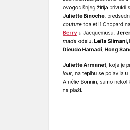
ovogodišnjeg žirija privukli
Juliette Binoche
, predsedni
couture
toaleti i Chopard na
Berry
u Jacquemusu,
Jere
made
odelu,
Leïla Slimani,
Dieudo Hamadi, Hong Sang
Juliette Armanet
, koja je 
jour
, na tepihu se pojavila u
Amélie Bonnin, samo nekol
na plaži.