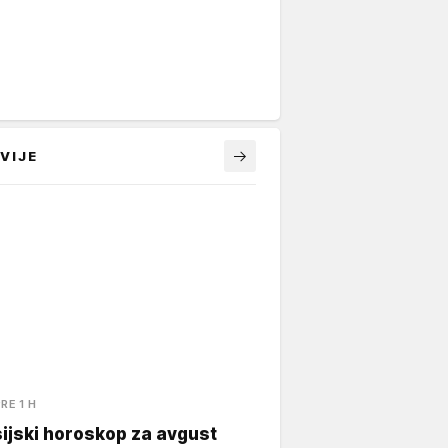
VIJE
RE 1 H
ijski horoskop za avgust