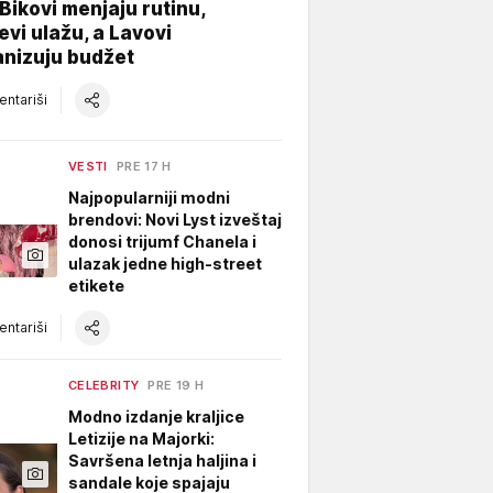
Bikovi menjaju rutinu,
evi ulažu, a Lavovi
anizuju budžet
ntariši
VESTI
PRE 17 H
Najpopularniji modni
brendovi: Novi Lyst izveštaj
donosi trijumf Chanela i
ulazak jedne high-street
etikete
ntariši
CELEBRITY
PRE 19 H
Modno izdanje kraljice
Letizije na Majorki:
Savršena letnja haljina i
sandale koje spajaju