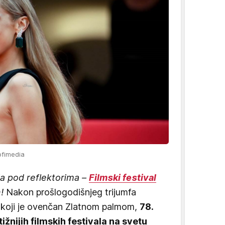
ofimedia
ja pod reflektorima –
Filmski festival
!
Nakon prošlogodišnjeg trijumfa
 koji je ovenčan Zlatnom palmom,
78.
ižnijih filmskih festivala na svetu