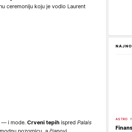
nu ceremoniju koju je vodio Laurent
NAJNO
ASTRO
P
a — i mode.
Crveni tepih
ispred
Palais
Finans
 modnu pozornicu, a članovi