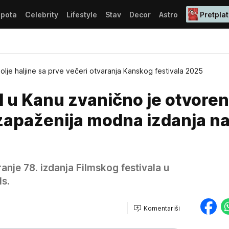
epota
Celebrity
Lifestyle
Stav
Decor
Astro
Pretplat
olje haljine sa prve večeri otvaranja Kanskog festivala 2025
al u Kanu zvanično je otvoren
zapaženija modna izdanja na
nje 78. izdanja Filmskog festivala u
ls.
Komentariši