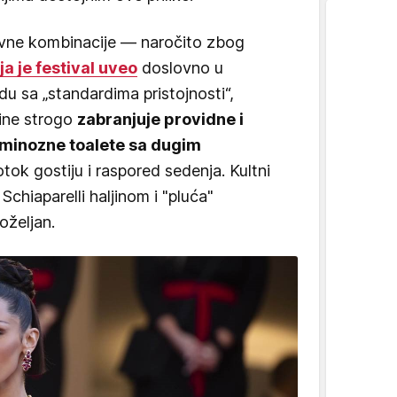
devne kombinacije — naročito zbog
ja je festival uveo
doslovno u
u sa „standardima pristojnosti“,
dine strogo
zabranjuje providne i
luminozne toalete sa dugim
tok gostiju i raspored sedenja. Kultni
Schiaparelli haljinom i "pluća"
oželjan.