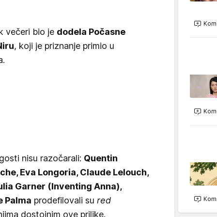
Kome
 večeri bio je
dodela Počasne
Niru
, koji je priznanje primio u
a.
Kome
gosti nisu razočarali:
Quentin
che, Eva Longoria, Claude Lelouch,
Julia Garner (Inventing Anna),
e Palma
prodefilovali su
red
Kome
jima dostojnim ove prilike.