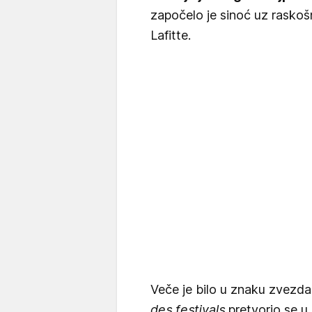
započelo je sinoć uz raskoš
Lafitte.
Veče je bilo u znaku zvezd
des festivals
pretvorio se u