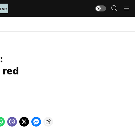
i se
:
 red