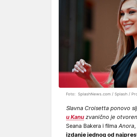
Foto: SplashNews.com / Splash / Pr
Slavna Croisetta ponovo si
u Kanu
zvanično je otvoren
Seana Bakera i filma
Anora
,
izdanje jednog od najprest