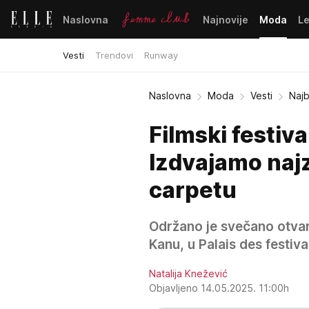
Naslovna
Najnovije
Moda
L
Vesti
Trendovi
Runway
Naslovna
Moda
Vesti
Najb
Filmski festiv
Izdvajamo naj
carpetu
Održano je svečano otvara
Kanu, u Palais des festiva
Natalija Knežević
Objavljeno 14.05.2025. 11:00h