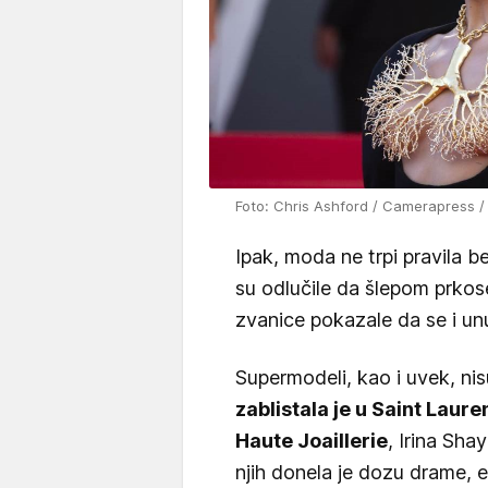
Foto: Chris Ashford / Camerapress /
Ipak, moda ne trpi pravila b
su odlučile da šlepom prko
zvanice pokazale da se i unu
Supermodeli, kao i uvek, ni
zablistala je u Saint Laure
Haute Joaillerie
, Irina Sha
njih donela je dozu drame, 