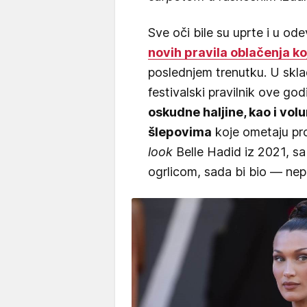
Sve oči bile su uprte i u o
novih pravila oblačenja ko
poslednjem trenutku. U sklad
festivalski pravilnik ove go
oskudne haljine, kao i vo
šlepovima
koje ometaju pro
look
Belle Hadid iz 2021, sa 
ogrlicom, sada bi bio — nep