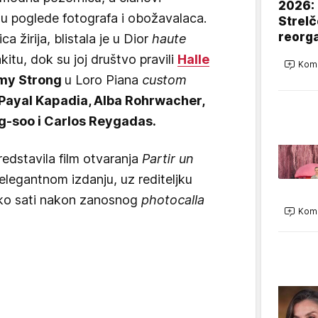
2026: 
 su poglede fotografa i obožavalaca.
Strelč
reorg
ca žirija, blistala je u Dior
haute
kitu, dok su joj društvo pravili
Halle
Kome
my Strong
u Loro Piana
custom
 Payal Kapadia, Alba Rohrwacher,
-soo i Carlos Reygadas.
predstavila film otvaranja
Partir un
 elegantnom izdanju, uz rediteljku
iko sati nakon zanosnog
photocalla
Kome