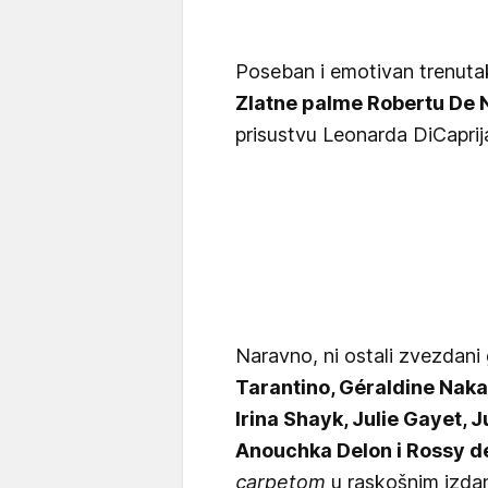
Poseban i emotivan trenutak
Zlatne palme Robertu De 
prisustvu Leonarda DiCaprij
Naravno, ni ostali zvezdani 
Tarantino, Géraldine Naka
Irina Shayk, Julie Gayet, 
Anouchka Delon i Rossy d
carpetom
u raskošnim izdan