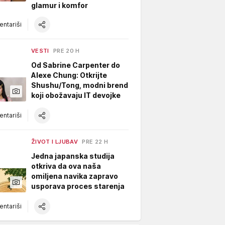
glamur i komfor
ntariši
VESTI
PRE 20 H
Od Sabrine Carpenter do
Alexe Chung: Otkrijte
Shushu/Tong, modni brend
koji obožavaju IT devojke
ntariši
ŽIVOT I LJUBAV
PRE 22 H
Jedna japanska studija
otkriva da ova naša
omiljena navika zapravo
usporava proces starenja
ntariši