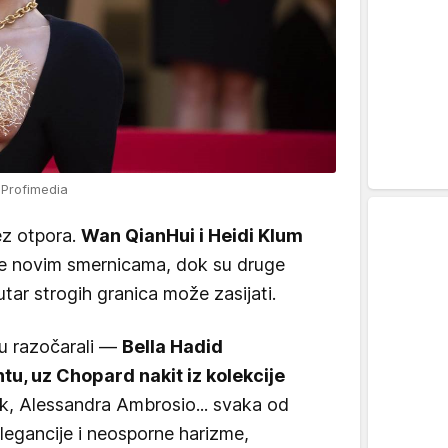
 Profimedia
ez otpora.
Wan QianHui i Heidi Klum
se novim smernicama, dok su druge
tar strogih granica može zasijati.
su razočarali —
Bella Hadid
ntu, uz Chopard nakit iz kolekcije
yk, Alessandra Ambrosio... svaka od
elegancije i neosporne harizme,