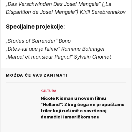
„Das Verschwinden Des Josef Mengele“ („La
Disparition de Josef Mengele“) Kirill Serebrennikov
Specijalne projekcije:
„Stories of Surrender“ Bono
„Dites-lui que je l’aime“ Romane Bohringer
„Marcel et monsieur Pagnol“ Sylvain Chomet
MOŽDA ĆE VAS ZANIMATI
KULTURA
Nicole Kidman u novom filmu
"Holland": Zbog čega ne propuštamo
triler koji ruši mit o savršenoj
domaćici i američkom snu