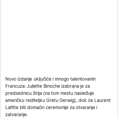
Novo izdanje uključiće i mnogo talentovanih
Francuza: Juliette Binoche izabrana je za
predsednicu žirija (na tom mestu nasleđuje
američku rediteljku Gretu Gerwig), dok će Laurent
Lafitte biti domaćin ceremonije za otvaranje i
zatvaranje.