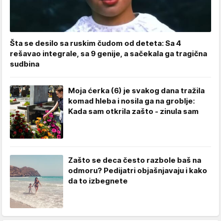
Šta se desilo sa ruskim čudom od deteta: Sa 4
rešavao integrale, sa 9 genije, a sačekala ga tragična
sudbina
Moja ćerka (6) je svakog dana tražila
komad hleba i nosila ga na groblje:
Kada sam otkrila zašto - zinula sam
Zašto se deca često razbole baš na
odmoru? Pedijatri objašnjavaju i kako
da to izbegnete