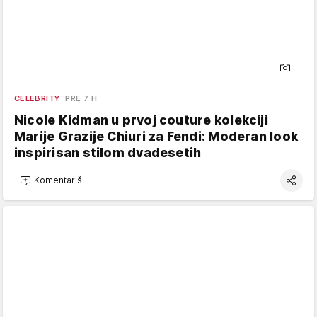
CELEBRITY
PRE 7 H
Nicole Kidman u prvoj couture kolekciji
Marije Grazije Chiuri za Fendi: Moderan look
inspirisan stilom dvadesetih
Komentariši