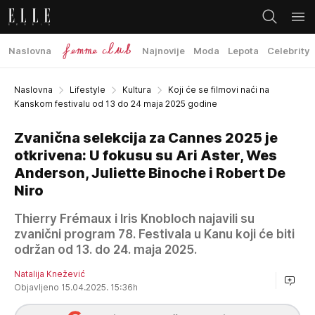
Naslovna
Najnovije
Moda
Lepota
Celebrity
Naslovna
Lifestyle
Kultura
Koji će se filmovi naći na
Kanskom festivalu od 13 do 24 maja 2025 godine
Zvanična selekcija za Cannes 2025 je
otkrivena: U fokusu su Ari Aster, Wes
Anderson, Juliette Binoche i Robert De
Niro
Thierry Frémaux i Iris Knobloch najavili su
zvanični program 78. Festivala u Kanu koji će biti
održan od 13. do 24. maja 2025.
Natalija Knežević
Objavljeno 15.04.2025. 15:36h