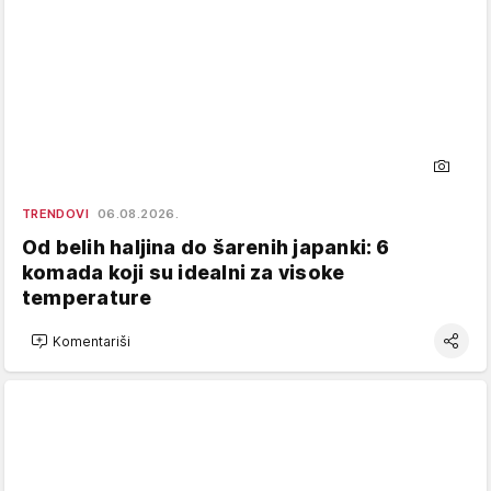
TRENDOVI
06.08.2026.
Od belih haljina do šarenih japanki: 6
komada koji su idealni za visoke
temperature
Komentariši