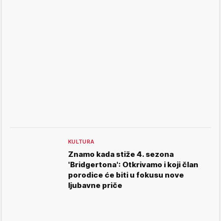
KULTURA
Znamo kada stiže 4. sezona
'Bridgertona': Otkrivamo i koji član
porodice će biti u fokusu nove
ljubavne priče