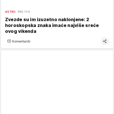
ASTRO
PRE 11 H
Zvezde su im izuzetno naklonjene: 2
horoskopska znaka imaće najviše sreće
ovog vikenda
Komentariši