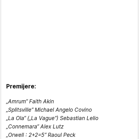
Premijere:
„Amrum“ Faith Akin
„Splitsville“ Michael Angelo Covino
„La Ola“ („La Vague“) Sebastian Lelio
„Connemara“ Alex Lutz
„Orwell : 2+2=5“ Raoul Peck