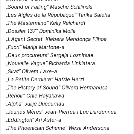
„Sound of Falling“ Masche Schilinski
„Les Aigles de la République“ Tarika Saleha
„The Mastermind“ Kelly Reichardt
„Dossier 137“ Dominika Molla
„L'Agent Secret“ Klebera Mendonça Filhoa
„Fuori“ Marija Martone-a
„Deux procureurs“ Sergeja Loznitsae
„Nouvelle Vague“ Richarda Linklatera
„Sirat“ Olivera Laxe-a
„La Petite Dernière“ Hafsie Herzi
„The History of Sound“ Olivera Hermanusa
„Renoir“ Chie Hayakawa
„Alpha“ Julije Ducournau
„Jeunes Mères“ Jean-Pierrea i Luc Dardennea
„Eddington“ Ari Aster-a
„The Phoenician Scheme“ Wesa Andersona