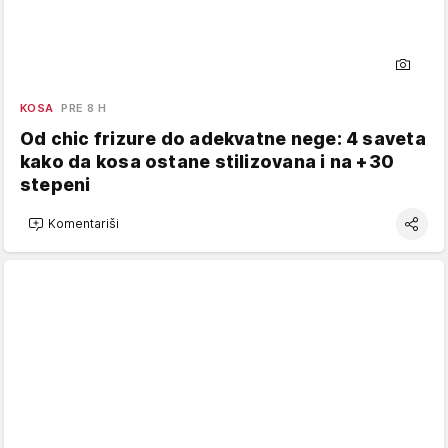
KOSA
PRE 8 H
Od chic frizure do adekvatne nege: 4 saveta
kako da kosa ostane stilizovana i na +30
stepeni
Komentariši