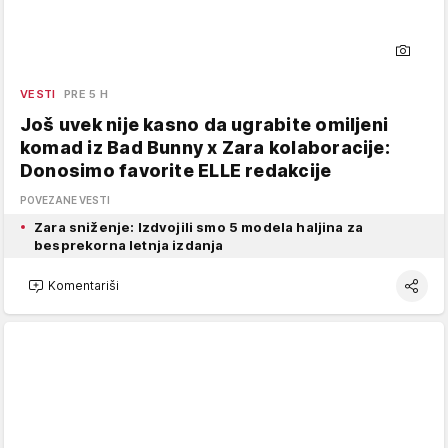
VESTI
PRE 5 H
Još uvek nije kasno da ugrabite omiljeni
komad iz Bad Bunny x Zara kolaboracije:
Donosimo favorite ELLE redakcije
POVEZANE VESTI
Zara sniženje: Izdvojili smo 5 modela haljina za
besprekorna letnja izdanja
Komentariši