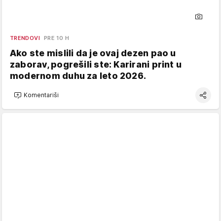
TRENDOVI
PRE 10 H
Ako ste mislili da je ovaj dezen pao u
zaborav, pogrešili ste: Karirani print u
modernom duhu za leto 2026.
Komentariši