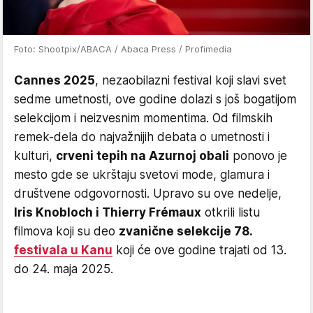
Foto: Shootpix/ABACA / Abaca Press / Profimedia
Cannes 2025
, nezaobilazni festival koji slavi svet
sedme umetnosti, ove godine dolazi s još bogatijom
selekcijom i neizvesnim momentima. Od filmskih
remek-dela do najvažnijih debata o umetnosti i
kulturi,
crveni tepih na Azurnoj obali
ponovo je
mesto gde se ukrštaju svetovi mode, glamura i
društvene odgovornosti. Upravo su ove nedelje,
Iris Knobloch i Thierry Frémaux
otkrili listu
filmova koji su deo
zvanične selekcije 78.
festivala u Kanu
koji će ove godine trajati od 13.
do 24. maja 2025.