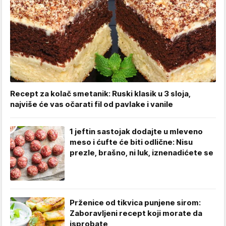
Recept za kolač smetanik: Ruski klasik u 3 sloja,
najviše će vas očarati fil od pavlake i vanile
1 jeftin sastojak dodajte u mleveno
meso i ćufte će biti odlične: Nisu
prezle, brašno, ni luk, iznenadićete se
Prženice od tikvica punjene sirom:
Zaboravljeni recept koji morate da
isprobate