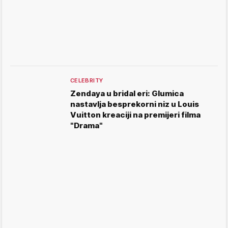
CELEBRITY
Zendaya u bridal eri: Glumica
nastavlja besprekorni niz u Louis
Vuitton kreaciji na premijeri filma
"Drama"