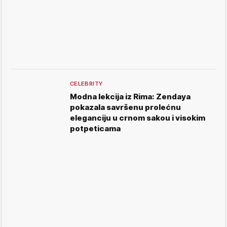
CELEBRITY
Modna lekcija iz Rima: Zendaya
pokazala savršenu prolećnu
eleganciju u crnom sakou i visokim
potpeticama