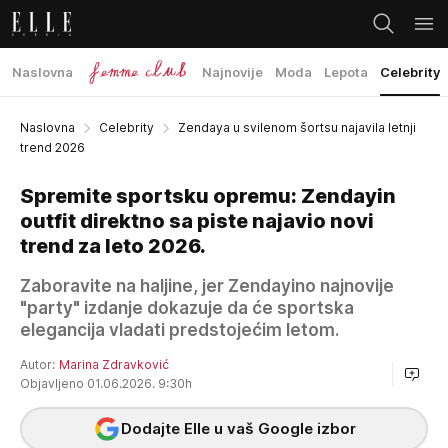
Naslovna
Najnovije
Moda
Lepota
Celebrity
Naslovna
Celebrity
Zendaya u svilenom šortsu najavila letnji
trend 2026
Spremite sportsku opremu: Zendayin
outfit direktno sa piste najavio novi
trend za leto 2026.
Zaboravite na haljine, jer Zendayino najnovije
"party" izdanje dokazuje da će sportska
elegancija vladati predstojećim letom.
Autor:
Marina Zdravković
Objavljeno 01.06.2026. 9:30h
Dodajte Elle u vaš Google izbor