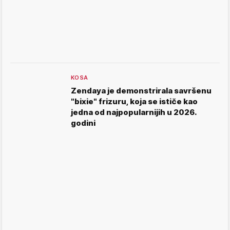
KOSA
Zendaya je demonstrirala savršenu
"bixie" frizuru, koja se ističe kao
jedna od najpopularnijih u 2026.
godini