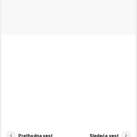
Prethodna vest
Sledeća vest