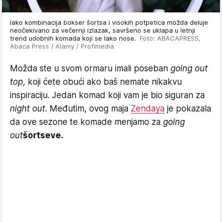
Iako kombinacija bokser šortsa i visokih potpetica možda deluje
neočekivano za večernji izlazak, savršeno se uklapa u letnji
trend udobnih komada koji se lako nose.
Foto: ABACAPRESS,
Abaca Press / Alamy / Profimedia
Možda ste u svom ormaru imali poseban
going out
top
, koji ćete obući ako baš nemate nikakvu
inspiraciju. Jedan komad koji vam je bio siguran za
night out
. Međutim, ovog maja
Zendaya
je pokazala
da ove sezone te komade menjamo za
going
out
šortseve.