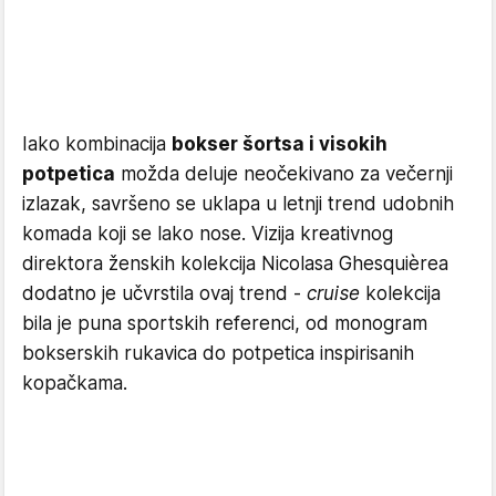
Iako kombinacija
bokser šortsa i visokih
potpetica
možda deluje neočekivano za večernji
izlazak, savršeno se uklapa u letnji trend udobnih
komada koji se lako nose. Vizija kreativnog
direktora ženskih kolekcija Nicolasa Ghesquièrea
dodatno je učvrstila ovaj trend -
cruise
kolekcija
bila je puna sportskih referenci, od monogram
bokserskih rukavica do potpetica inspirisanih
kopačkama.