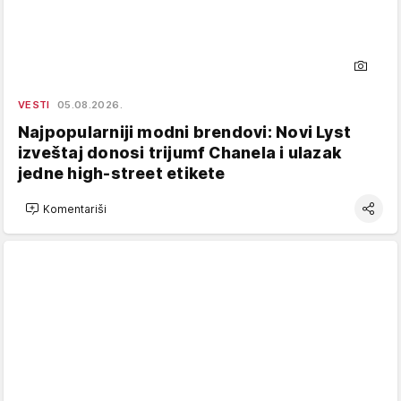
VESTI
05.08.2026.
Najpopularniji modni brendovi: Novi Lyst
izveštaj donosi trijumf Chanela i ulazak
jedne high-street etikete
Komentariši