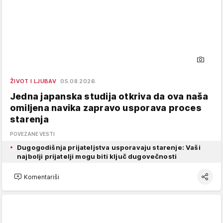
ŽIVOT I LJUBAV
05.08.2026.
Jedna japanska studija otkriva da ova naša
omiljena navika zapravo usporava proces
starenja
POVEZANE VESTI
Dugogodišnja prijateljstva usporavaju starenje: Vaši
najbolji prijatelji mogu biti ključ dugovečnosti
Komentariši