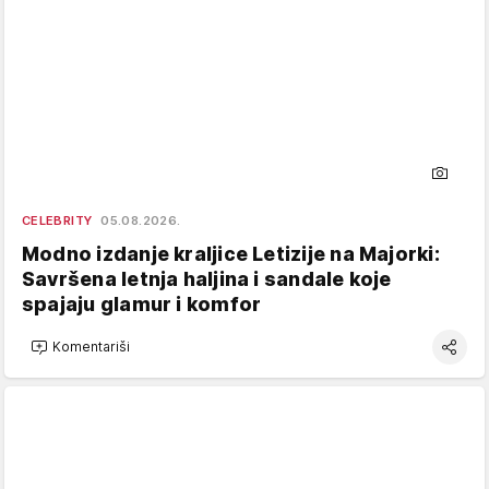
CELEBRITY
05.08.2026.
Modno izdanje kraljice Letizije na Majorki:
Savršena letnja haljina i sandale koje
spajaju glamur i komfor
Komentariši