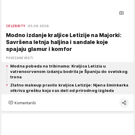
CELEBRITY
05.08.2026.
Modno izdanje kraljice Letizije na Majorki:
Savršena letnja haljina i sandale koje
spajaju glamur i komfor
POVEZANE VESTI
Modna pobeda na tribinama: Kraljica Letizia u
vatrenocrvenom izdanju bodrila je Španiju do svetskog
trona
Zlatno makeup pravilo kraljice Letizije: Njena šminkerka
otkriva grešku koja vas deli od prirodnog izgleda
Komentariši