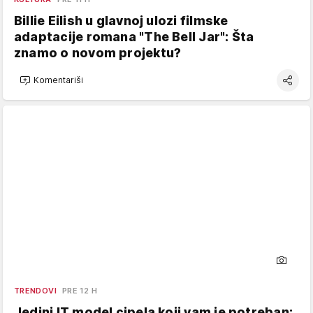
Billie Eilish u glavnoj ulozi filmske
adaptacije romana "The Bell Jar": Šta
znamo o novom projektu?
Komentariši
TRENDOVI
PRE 12 H
Jedini IT model cipela koji vam je potreban: