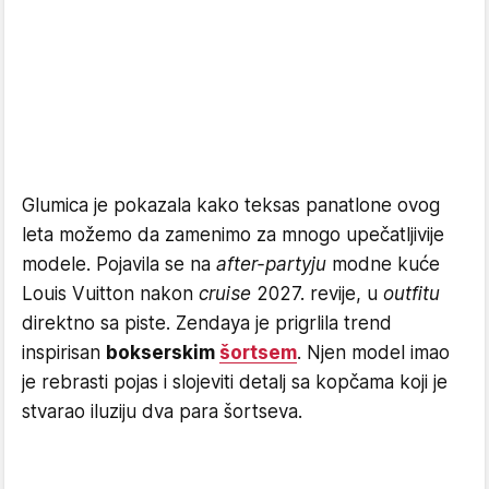
Glumica je pokazala kako teksas panatlone ovog
leta možemo da zamenimo za mnogo upečatljivije
modele. Pojavila se na
after-partyju
modne kuće
Louis Vuitton nakon
cruise
2027. revije, u
outfitu
direktno sa piste. Zendaya je prigrlila trend
inspirisan
bokserskim
šortsem
. Njen model imao
je rebrasti pojas i slojeviti detalj sa kopčama koji je
stvarao iluziju dva para šortseva.