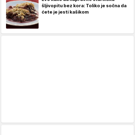
šljivopitu bez kora: Toliko je sočna da
ćete je jesti kašikom