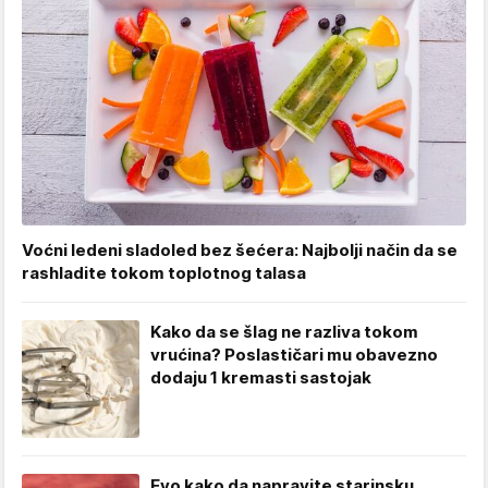
Voćni ledeni sladoled bez šećera: Najbolji način da se
rashladite tokom toplotnog talasa
Kako da se šlag ne razliva tokom
vrućina? Poslastičari mu obavezno
dodaju 1 kremasti sastojak
Evo kako da napravite starinsku