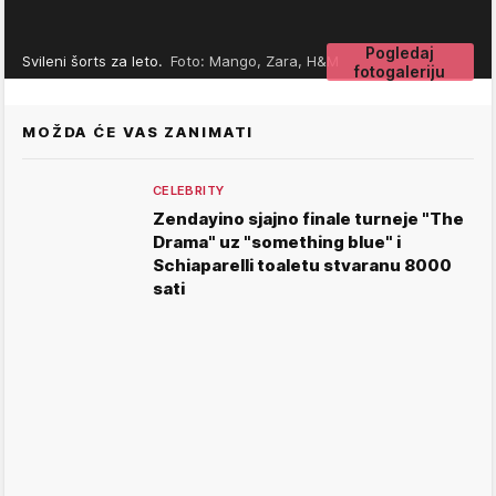
Pogledaj
Svileni šorts za leto.
Foto: Mango, Zara, H&M
fotogaleriju
MOŽDA ĆE VAS ZANIMATI
CELEBRITY
Zendayino sjajno finale turneje "The
Drama" uz "something blue" i
Schiaparelli toaletu stvaranu 8000
sati