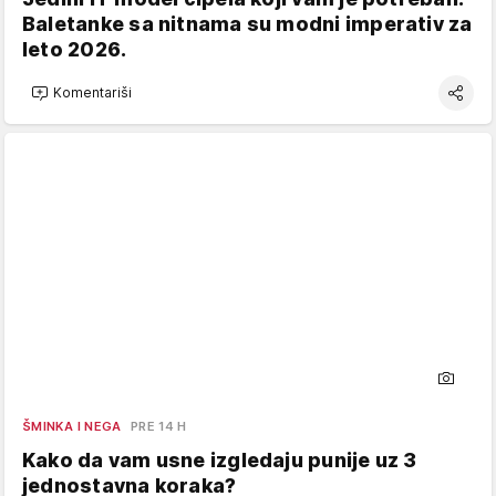
Baletanke sa nitnama su modni imperativ za
leto 2026.
Komentariši
ŠMINKA I NEGA
PRE 14 H
Kako da vam usne izgledaju punije uz 3
jednostavna koraka?