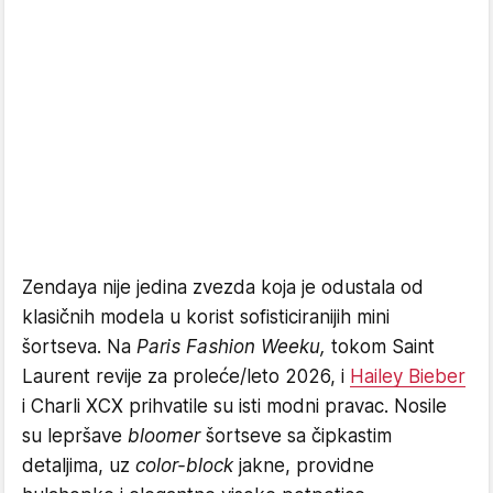
Zendaya nije jedina zvezda koja je odustala od
klasičnih modela u korist sofisticiranijih mini
šortseva. Na
Paris Fashion Weeku,
tokom Saint
Laurent revije za proleće/leto 2026, i
Hailey Bieber
i Charli XCX prihvatile su isti modni pravac. Nosile
su lepršave
bloomer
šortseve sa čipkastim
detaljima, uz
color-block
jakne, providne