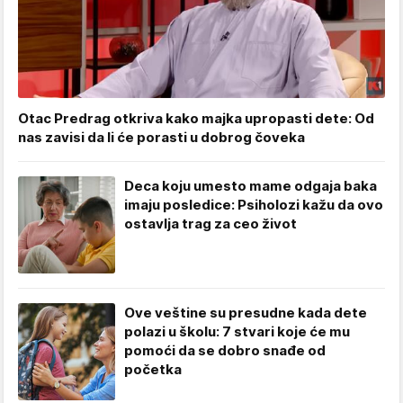
Otac Predrag otkriva kako majka upropasti dete: Od
nas zavisi da li će porasti u dobrog čoveka
Deca koju umesto mame odgaja baka
imaju posledice: Psiholozi kažu da ovo
ostavlja trag za ceo život
Ove veštine su presudne kada dete
polazi u školu: 7 stvari koje će mu
pomoći da se dobro snađe od
početka