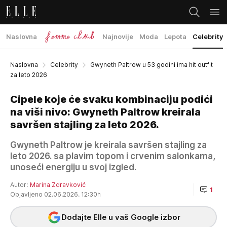
Naslovna
Najnovije
Moda
Lepota
Celebrity
Naslovna
Celebrity
Gwyneth Paltrow u 53 godini ima hit outfit
za leto 2026
Cipele koje će svaku kombinaciju podići
na viši nivo: Gwyneth Paltrow kreirala
savršen stajling za leto 2026.
Gwyneth Paltrow je kreirala savršen stajling za
leto 2026. sa plavim topom i crvenim salonkama,
unoseći energiju u svoj izgled.
Autor:
Marina Zdravković
1
Objavljeno 02.06.2026. 12:30h
Dodajte Elle u vaš Google izbor