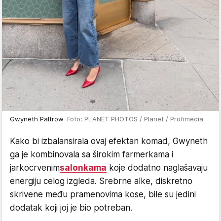
Gwyneth Paltrow
Foto: PLANET PHOTOS / Planet / Profimedia
Kako bi izbalansirala ovaj efektan komad, Gwyneth
ga je kombinovala sa širokim farmerkama i
jarkocrvenim
salonkama
koje dodatno naglašavaju
energiju celog izgleda. Srebrne alke, diskretno
skrivene među pramenovima kose, bile su jedini
dodatak koji joj je bio potreban.