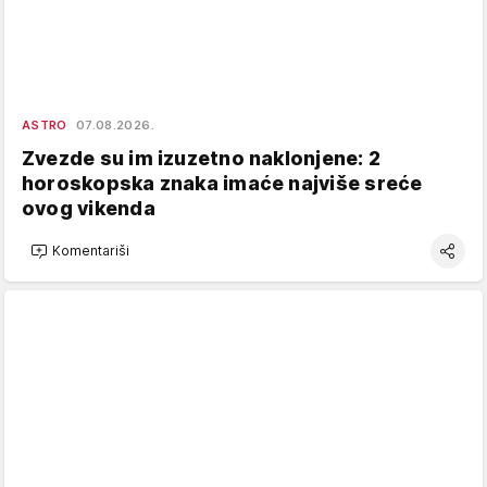
ASTRO
07.08.2026.
Zvezde su im izuzetno naklonjene: 2
horoskopska znaka imaće najviše sreće
ovog vikenda
Komentariši