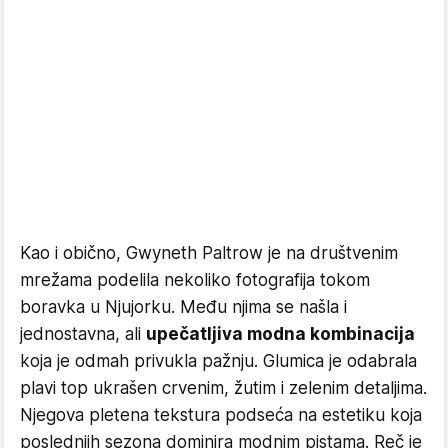
Kao i obično, Gwyneth Paltrow je na društvenim
mrežama podelila nekoliko fotografija tokom
boravka u Njujorku. Među njima se našla i
jednostavna, ali
upečatljiva modna kombinacija
koja je odmah privukla pažnju. Glumica je odabrala
plavi top ukrašen crvenim, žutim i zelenim detaljima.
Njegova pletena tekstura podseća na estetiku koja
poslednjih sezona dominira modnim pistama. Reč je