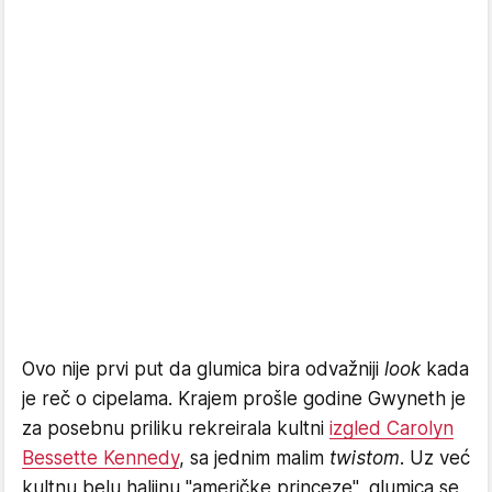
Ovo nije prvi put da glumica bira odvažniji
look
kada
je reč o cipelama. Krajem prošle godine Gwyneth je
za posebnu priliku rekreirala kultni
izgled Carolyn
Bessette Kennedy
, sa jednim malim
twistom
. Uz već
kultnu belu haljinu "američke princeze", glumica se