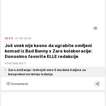
VESTI
07.08.2026.
Još uvek nije kasno da ugrabite omiljeni
komad iz Bad Bunny x Zara kolaboracije:
Donosimo favorite ELLE redakcije
POVEZANE VESTI
Zara sniženje: Izdvojili smo 5 modela haljina za
besprekorna letnja izdanja
Komentariši