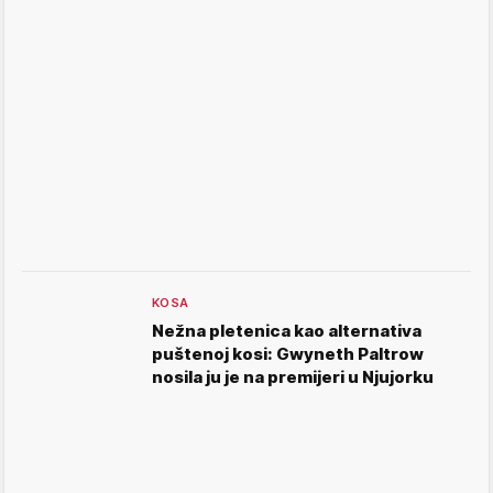
KOSA
Nežna pletenica kao alternativa
puštenoj kosi: Gwyneth Paltrow
nosila ju je na premijeri u Njujorku