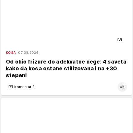
KOSA
07.08.2026.
Od chic frizure do adekvatne nege: 4 saveta
kako da kosa ostane stilizovana i na +30
stepeni
Komentariši