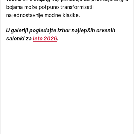
bojama može potpuno transformisati i
najjednostavnije modne klasike.
U galeriji pogledajte izbor najlepših crvenih
salonki za
leto 2026
.