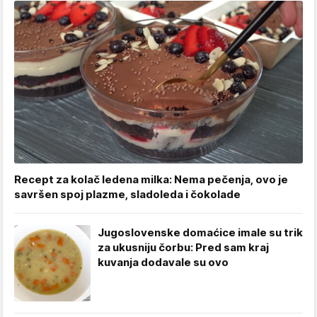
Recept za kolač ledena milka: Nema pečenja, ovo je
savršen spoj plazme, sladoleda i čokolade
Jugoslovenske domaćice imale su trik
za ukusniju čorbu: Pred sam kraj
kuvanja dodavale su ovo