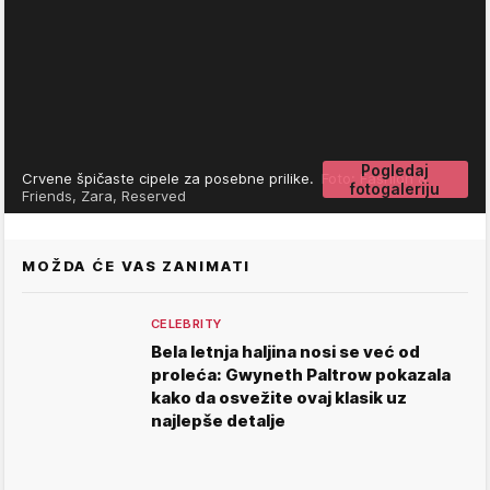
Pogledaj
Crvene špičaste cipele za posebne prilike.
Foto: Fashion &
fotogaleriju
Friends, Zara, Reserved
MOŽDA ĆE VAS ZANIMATI
CELEBRITY
Bela letnja haljina nosi se već od
proleća: Gwyneth Paltrow pokazala
kako da osvežite ovaj klasik uz
najlepše detalje