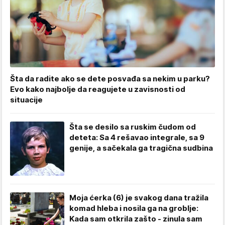
Šta da radite ako se dete posvađa sa nekim u parku?
Evo kako najbolje da reagujete u zavisnosti od
situacije
Šta se desilo sa ruskim čudom od
deteta: Sa 4 rešavao integrale, sa 9
genije, a sačekala ga tragična sudbina
Moja ćerka (6) je svakog dana tražila
komad hleba i nosila ga na groblje:
Kada sam otkrila zašto - zinula sam