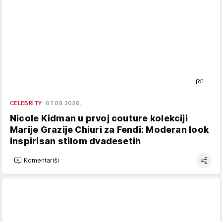
CELEBRITY
07.08.2026.
Nicole Kidman u prvoj couture kolekciji
Marije Grazije Chiuri za Fendi: Moderan look
inspirisan stilom dvadesetih
Komentariši