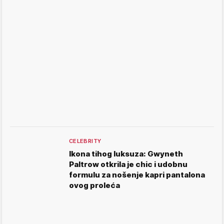
CELEBRITY
Ikona tihog luksuza: Gwyneth
Paltrow otkrila je chic i udobnu
formulu za nošenje kapri pantalona
ovog proleća