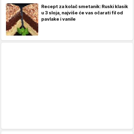
Recept za kolač smetanik: Ruski klasik
u 3 sloja, najviše će vas očarati fil od
pavlake i vanile