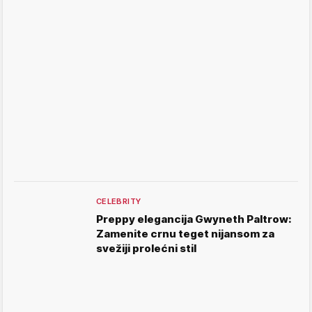
CELEBRITY
Preppy elegancija Gwyneth Paltrow:
Zamenite crnu teget nijansom za
svežiji prolećni stil