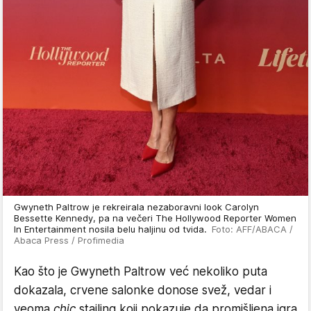
Gwyneth Paltrow je rekreirala nezaboravni look Carolyn
Bessette Kennedy, pa na večeri The Hollywood Reporter Women
In Entertainment nosila belu haljinu od tvida.
Foto: AFF/ABACA /
Abaca Press / Profimedia
Kao što je Gwyneth Paltrow već nekoliko puta
dokazala, crvene salonke donose svež, vedar i
veoma
chic
stajling koji pokazuje da promišljena igra