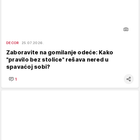
DECOR
25.07.2026.
Zaboravite na gomilanje odeće: Kako
"pravilo bez stolice" rešava nered u
spavaćoj sobi?
1