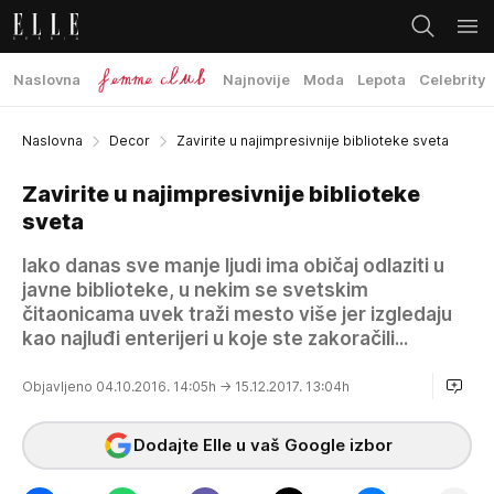
Naslovna
Najnovije
Moda
Lepota
Celebrity
Naslovna
Decor
Zavirite u najimpresivnije biblioteke sveta
Zavirite u najimpresivnije biblioteke
sveta
Iako danas sve manje ljudi ima običaj odlaziti u
javne biblioteke, u nekim se svetskim
čitaonicama uvek traži mesto više jer izgledaju
kao najluđi enterijeri u koje ste zakoračili...
Objavljeno 04.10.2016. 14:05h
→ 15.12.2017. 13:04h
Dodajte Elle u vaš Google izbor