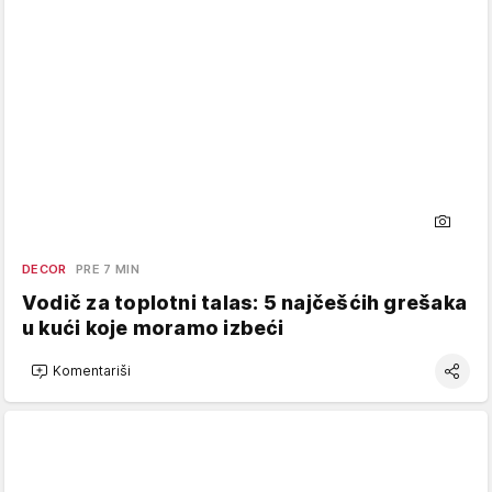
DECOR
PRE 7 MIN
Vodič za toplotni talas: 5 najčešćih grešaka
u kući koje moramo izbeći
Komentariši