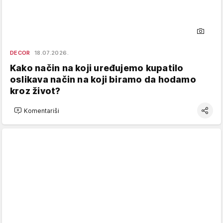
DECOR
18.07.2026.
Kako način na koji uređujemo kupatilo
oslikava način na koji biramo da hodamo
kroz život?
Komentariši