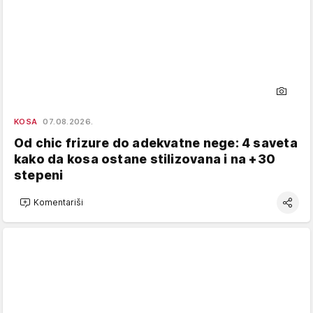
KOSA
07.08.2026.
Od chic frizure do adekvatne nege: 4 saveta
kako da kosa ostane stilizovana i na +30
stepeni
Komentariši