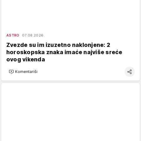
ASTRO
07.08.2026.
Zvezde su im izuzetno naklonjene: 2
horoskopska znaka imaće najviše sreće
ovog vikenda
Komentariši