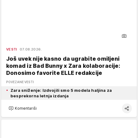
VESTI
07.08.2026.
Još uvek nije kasno da ugrabite omiljeni
komad iz Bad Bunny x Zara kolaboracije:
Donosimo favorite ELLE redakcije
POVEZANE VESTI
Zara sniženje: Izdvojili smo 5 modela haljina za
besprekorna letnja izdanja
Komentariši