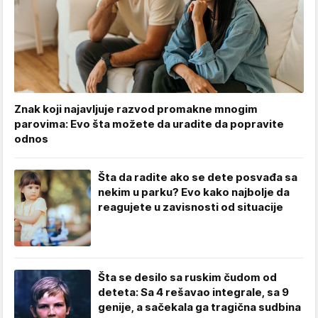
Znak koji najavljuje razvod promakne mnogim
parovima: Evo šta možete da uradite da popravite
odnos
Šta da radite ako se dete posvađa sa
nekim u parku? Evo kako najbolje da
reagujete u zavisnosti od situacije
Šta se desilo sa ruskim čudom od
deteta: Sa 4 rešavao integrale, sa 9
genije, a sačekala ga tragična sudbina