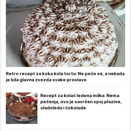
Retro recept za koka kola tortu: Ne peče se, a nekada
je bila glavna zvezda svake proslave
Recept za kolač ledena milka: Nema
pečenja, ovo je savršen spoj plazme,
sladoleda i čokolade