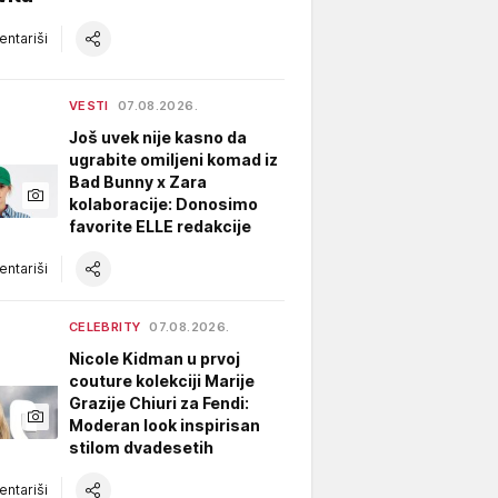
ntariši
VESTI
07.08.2026.
Još uvek nije kasno da
ugrabite omiljeni komad iz
Bad Bunny x Zara
kolaboracije: Donosimo
favorite ELLE redakcije
ntariši
CELEBRITY
07.08.2026.
Nicole Kidman u prvoj
couture kolekciji Marije
Grazije Chiuri za Fendi:
Moderan look inspirisan
stilom dvadesetih
ntariši