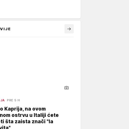
VIJE
NJA
PRE 5 H
o Kaprija, na ovom
nom ostrvu u Italiji ćete
ti šta zaista znači "la
vita"