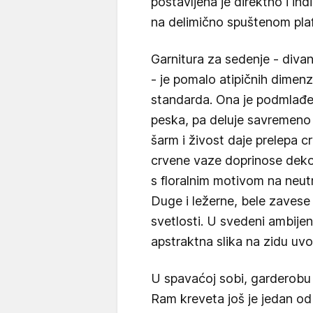
postavljena je direktno i ind
na delimično spuštenom pla
Garnitura za sedenje - divan 
- je pomalo atipičnih dimenz
standarda. Ona je podmlađ
peska, pa deluje savremeno
šarm i živost daje prelepa 
crvene vaze doprinose dekora
s floralnim motivom na neutra
Duge i ležerne, bele zaves
svetlosti. U svedeni ambije
apstraktna slika na zidu uv
U spavaćoj sobi, garderobu k
Ram kreveta još je jedan od 