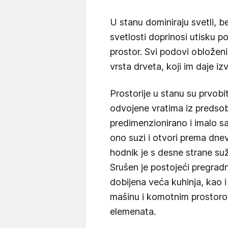
U stanu dominiraju svetli, 
svetlosti doprinosi utisku p
prostor. Svi podovi obloženi
vrsta drveta, koji im daje iz
Prostorije u stanu su prvobi
odvojene vratima iz predsobl
predimenzionirano i imalo sa
ono suzi i otvori prema dne
hodnik je s desne strane suže
Srušen je postojeći pregradni
dobijena veća kuhinja, kao 
mašinu i komotnim prostoro
elemenata.