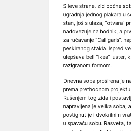
S leve strane, zid bočne s
ugradnja jednog plakara u s
stan, još s ulaza, “otvara“
nadovezuje na hodnik, a prvi
za ručavanje “Calligaris“, n
peskiranog stakla. Ispred vel
ulepšava beli “Ikea“ luster,
razigranom formom.
Dnevna soba proširena je na
prema prethodnom projektu, 
Rušenjem tog zida i postavl
napravljena je velika soba, 
postignut je i dvokrilnim vr
u spavaću sobu. Rasveta, tak