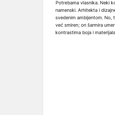
Potrebama vlasnika. Neki ko
namenski. Arhitekta i dizajne
svedenim ambijentom. No, tak
već smiren; on šarmira ume
kontrastima boja i materijala