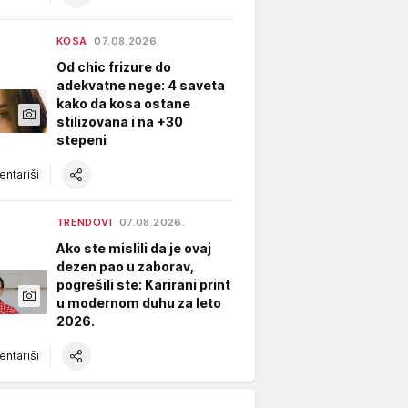
KOSA
07.08.2026.
Od chic frizure do
adekvatne nege: 4 saveta
kako da kosa ostane
stilizovana i na +30
stepeni
ntariši
TRENDOVI
07.08.2026.
Ako ste mislili da je ovaj
dezen pao u zaborav,
pogrešili ste: Karirani print
u modernom duhu za leto
2026.
ntariši