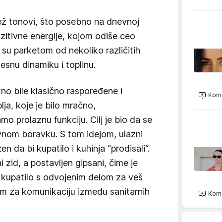
bež tonovi, što posebno na dnevnoj
ozitivne energije, kojom odiše ceo
 su parketom od nekoliko različitih
vesnu dinamiku i toplinu.
tno bile klasično raspoređene i
Kome
ja, koje je bilo mračno,
mo prolaznu funkciju. Cilj je bio da se
vnom boravku. S tom idejom, ulazni
n da bi kupatilo i kuhinja “prodisali“.
 zid, a postavljen gipsani, čime je
i kupatilo s odvojenim delom za veš
m za komunikaciju između sanitarnih
Kome