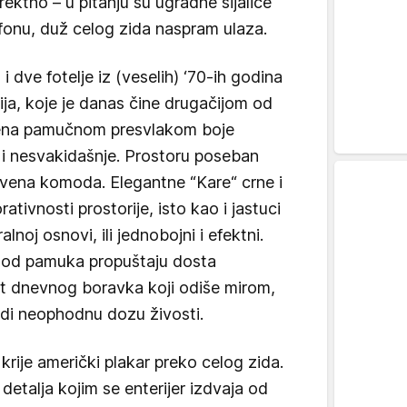
irektno – u pitanju su ugradne sijalice
fonu, duž celog zida naspram ulaza.
i dve fotelje iz (veselih) ‘70-ih godina
ija, koje je danas čine drugačijom od
ena pamučnom presvlakom boje
 i nesvakidašnje. Prostoru poseban
crvena komoda. Elegantne “Kare“ crne i
tivnosti prostorije, isto kao i jastuci
lnoj osnovi, ili jednobojni i efektni.
e od pamuka propuštaju dosta
nt dnevnog boravka koji odiše mirom,
odi neophodnu dozu živosti.
rije američki plakar preko celog zida.
detalja kojim se enterijer izdvaja od