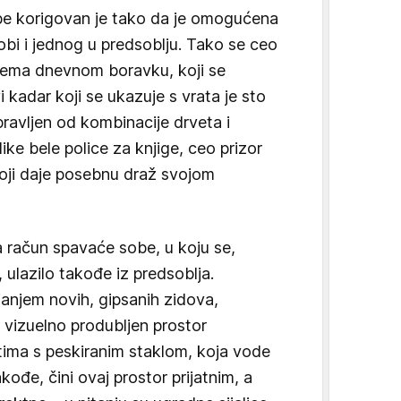
obe korigovan je tako da je omogućena
obi i jednog u predsoblju. Tako se ceo
 prema dnevnom boravku, koji se
 kadar koji se ukazuje s vrata je sto
apravljen od kombinacije drveta i
ike bele police za knjige, ceo prizor
 koji daje posebnu draž svojom
 račun spavaće sobe, u koju se,
ulazilo takođe iz predsoblja.
janjem novih, gipsanih zidova,
a vizuelno produbljen prostor
atima s peskiranim staklom, koja vode
ođe, čini ovaj prostor prijatnim, a