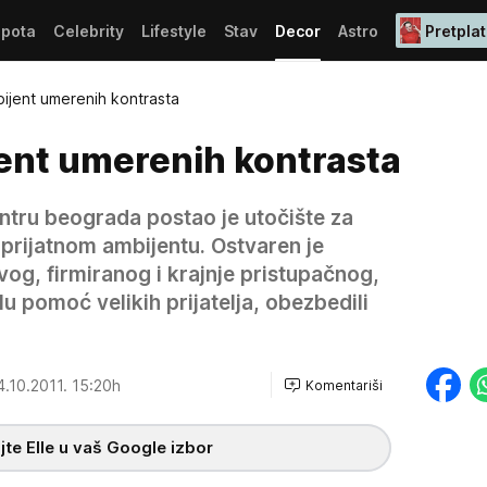
epota
Celebrity
Lifestyle
Stav
Decor
Astro
Pretplat
ijent umerenih kontrasta
ent umerenih kontrasta
entru beograda postao je utočište za
 prijatnom ambijentu. Ostvaren je
vog, firmiranog i krajnje pristupačnog,
u pomoć velikih prijatelja, obezbedili
.10.2011. 15:20h
Komentariši
te Elle u vaš Google izbor