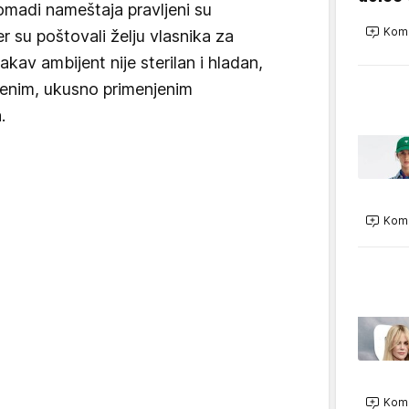
madi nameštaja pravljeni su
Kome
r su poštovali želju vlasnika za
av ambijent nije sterilan i hladan,
renim, ukusno primenjenim
.
Kome
Kome