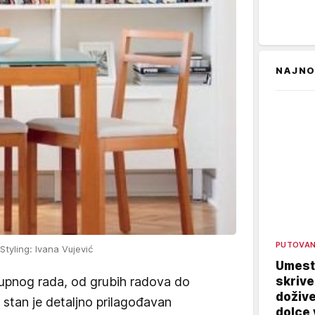
NAJNO
PUTOVA
 Styling: Ivana Vujević
Umest
skrive
pnog rada, od grubih radova do
dožive
 stan je detaljno prilagođavan
dolce 