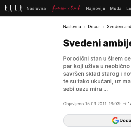
Naslovna
Najnovije
Moda
L
Naslovna
Decor
Svedeni amb
Svedeni ambij
Porodični stan u širem c
par koji uživa u neobično
savršen sklad starog i no
te su tako ukućani, uz mal
sebi oazu mira ...
Objavljeno 15.09.2011. 16:03h
→ 14
Dodaj