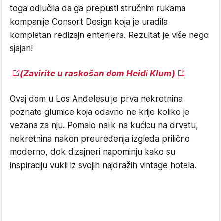
toga odlučila da ga prepusti stručnim rukama
kompanije Consort Design koja je uradila
kompletan redizajn enterijera. Rezultat je više nego
sjajan!
(Zavirite u raskošan dom Heidi Klum)
Ovaj dom u Los Anđelesu je prva nekretnina
poznate glumice koja odavno ne krije koliko je
vezana za nju. Pomalo nalik na kućicu na drvetu,
nekretnina nakon preuređenja izgleda prilično
moderno, dok dizajneri napominju kako su
inspiraciju vukli iz svojih najdražih vintage hotela.