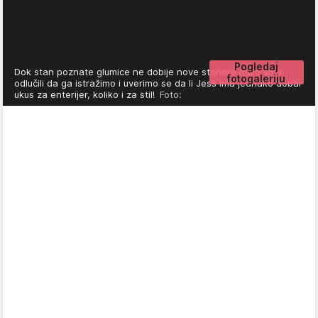
Pogledaj
Dok stan poznate glumice ne dobije nove stanare malo smo
fotogaleriju
odlučili da ga istražimo i uverimo se da li Jess ima jednako dobar
ukus za enterijer, koliko i za stil!
Foto: