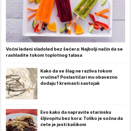
Voćni ledeni sladoled bez šećera: Najbolji način da se
rashladite tokom toplotnog talasa
Kako da se šlag ne razliva tokom
vrućina? Poslastičari mu obavezno
dodaju 1 kremasti sastojak
Evo kako da napravite starinsku
šljivopitu bez kora: Toliko je sočna da
ćete je jesti kašikom