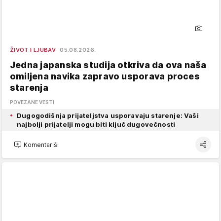
ŽIVOT I LJUBAV
05.08.2026.
Jedna japanska studija otkriva da ova naša
omiljena navika zapravo usporava proces
starenja
POVEZANE VESTI
Dugogodišnja prijateljstva usporavaju starenje: Vaši
najbolji prijatelji mogu biti ključ dugovečnosti
Komentariši