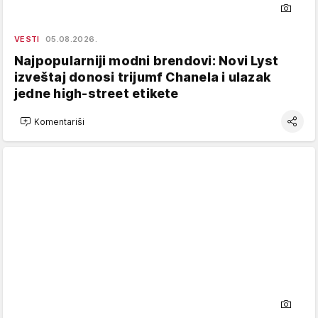
VESTI
05.08.2026.
Najpopularniji modni brendovi: Novi Lyst
izveštaj donosi trijumf Chanela i ulazak
jedne high-street etikete
Komentariši