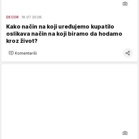
DECOR
18.07.2026.
Kako način na koji uređujemo kupatilo
oslikava način na koji biramo da hodamo
kroz život?
Komentariši