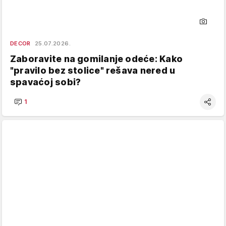
DECOR
25.07.2026.
Zaboravite na gomilanje odeće: Kako
"pravilo bez stolice" rešava nered u
spavaćoj sobi?
1