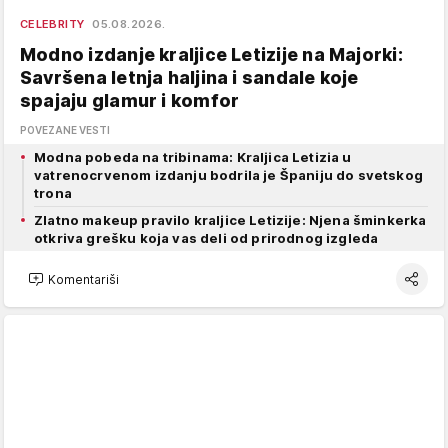
CELEBRITY
05.08.2026.
Modno izdanje kraljice Letizije na Majorki:
Savršena letnja haljina i sandale koje
spajaju glamur i komfor
POVEZANE VESTI
Modna pobeda na tribinama: Kraljica Letizia u
vatrenocrvenom izdanju bodrila je Španiju do svetskog
trona
Zlatno makeup pravilo kraljice Letizije: Njena šminkerka
otkriva grešku koja vas deli od prirodnog izgleda
Komentariši