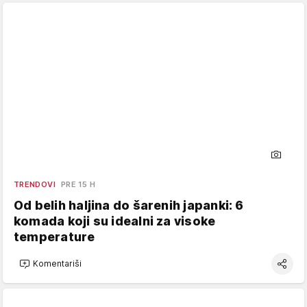
TRENDOVI
PRE 15 H
Od belih haljina do šarenih japanki: 6
komada koji su idealni za visoke
temperature
Komentariši