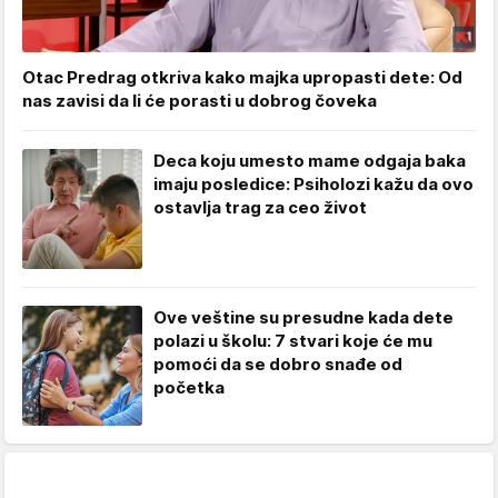
Otac Predrag otkriva kako majka upropasti dete: Od
nas zavisi da li će porasti u dobrog čoveka
Deca koju umesto mame odgaja baka
imaju posledice: Psiholozi kažu da ovo
ostavlja trag za ceo život
Ove veštine su presudne kada dete
polazi u školu: 7 stvari koje će mu
pomoći da se dobro snađe od
početka