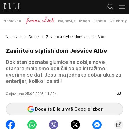
Naslovna
Najnovije
Moda
Lepota
Celebrity
Naslovna
Decor
Zavirite u stylish dom Jessice Albe
Zavirite u stylish dom Jessice Albe
Dok stan poznate glumice ne dobije nove
stanare malo smo odlučili da ga istražimo i
uverimo se da li Jess ima jednako dobar ukus za
enterijer, koliko i za stil!
Objavljeno 25.03.2015. 14:30h
Dodajte Elle u vaš Google izbor