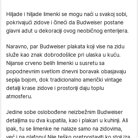
Hiljade i hiljade limenki se mogu naći u svakoj sobi,
pokrivajući zidove i čineći da Budweiser postane
glavni adut u dekoraciji ovog neobičnog enterijera.
Naravno, par Budweiser plakata koji vise na zidu
služe kao znak dobrodošlice pri ulaska u kuću.
Nijanse crveno belih limenki u susretu sa
popodnevnim svetlom dnevni boravak obasjavaju
sepija bojom, dok tradicionalno američki vintage
detalji krase zidove i prostoriji daju toplu
atmosferu.
Jedine sobe oslobođene neizbežnim Budweiser
detaljima su dva kupatila, kao i plakari u kuhinji. Ali
ipak, tu se limenke ne nalaze samo na zidovima,
već i na plafonu! Nije teško pretpostaviti ko stoji iza