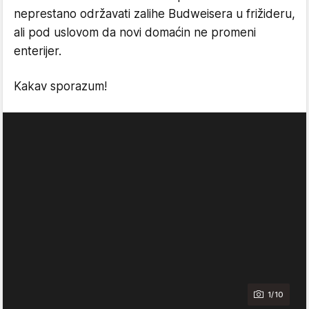
neprestano održavati zalihe Budweisera u frižideru,
ali pod uslovom da novi domaćin ne promeni
enterijer.
Kakav sporazum!
1/10