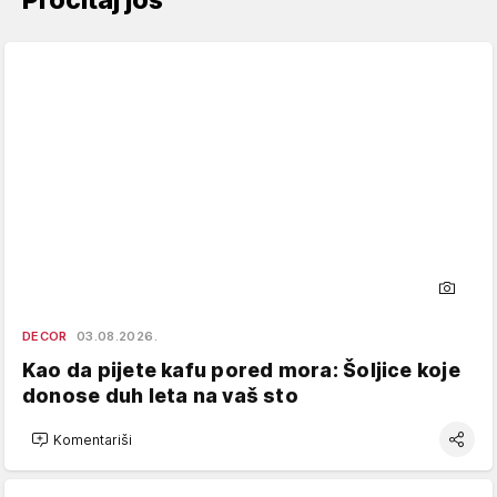
Pročitaj još
DECOR
03.08.2026.
Kao da pijete kafu pored mora: Šoljice koje
donose duh leta na vaš sto
Komentariši