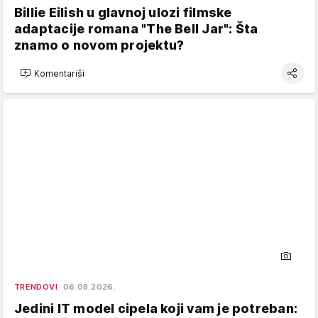
Billie Eilish u glavnoj ulozi filmske
adaptacije romana "The Bell Jar": Šta
znamo o novom projektu?
Komentariši
TRENDOVI
06.08.2026.
Jedini IT model cipela koji vam je potreban: