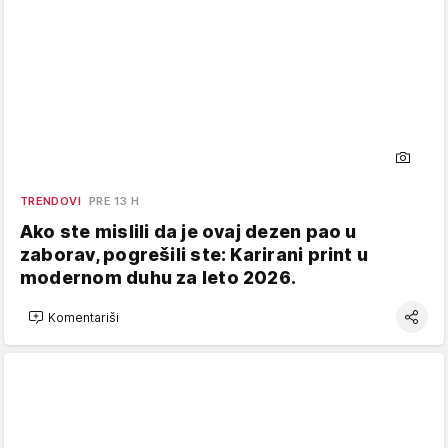
TRENDOVI
PRE 13 H
Ako ste mislili da je ovaj dezen pao u
zaborav, pogrešili ste: Karirani print u
modernom duhu za leto 2026.
Komentariši