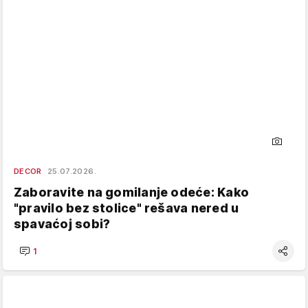
DECOR
25.07.2026.
Zaboravite na gomilanje odeće: Kako
"pravilo bez stolice" rešava nered u
spavaćoj sobi?
1