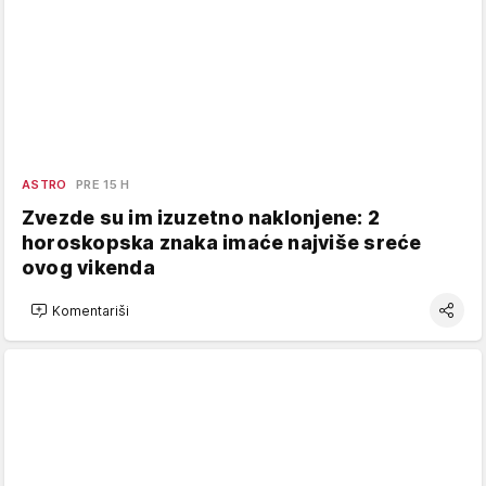
ASTRO
PRE 15 H
Zvezde su im izuzetno naklonjene: 2
horoskopska znaka imaće najviše sreće
ovog vikenda
Komentariši