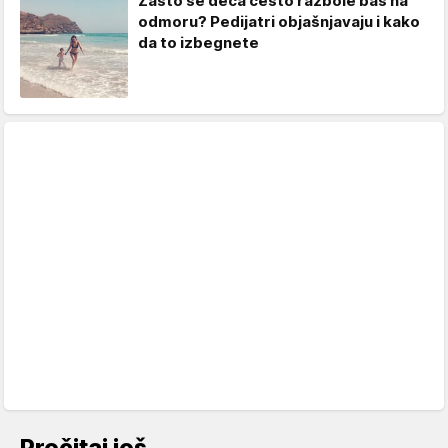
Zašto se deca često razbole baš na
odmoru? Pedijatri objašnjavaju i kako
da to izbegnete