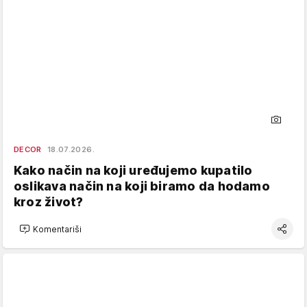
DECOR
18.07.2026.
Kako način na koji uređujemo kupatilo
oslikava način na koji biramo da hodamo
kroz život?
Komentariši