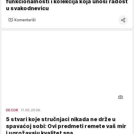
funkcionalnosti i kolekcija koja unosi radost
u svakodnevicu
Komentariši
DECOR
17.05.2026.
5 stvari koje stručnjaci nikada ne drže u
spavaćoj sobi: Ovi predmeti remete vaš mir
i ugrožavaju kvalitet sna