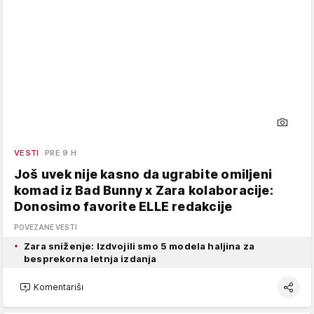
VESTI
PRE 9 H
Još uvek nije kasno da ugrabite omiljeni
komad iz Bad Bunny x Zara kolaboracije:
Donosimo favorite ELLE redakcije
POVEZANE VESTI
Zara sniženje: Izdvojili smo 5 modela haljina za
besprekorna letnja izdanja
Komentariši