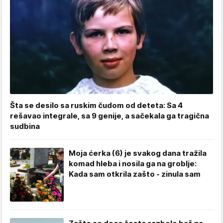
Šta se desilo sa ruskim čudom od deteta: Sa 4
rešavao integrale, sa 9 genije, a sačekala ga tragična
sudbina
Moja ćerka (6) je svakog dana tražila
komad hleba i nosila ga na groblje:
Kada sam otkrila zašto - zinula sam