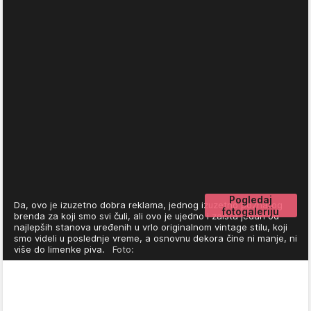
Pogledaj
Da, ovo je izuzetno dobra reklama, jednog izuzetno poznatog
fotogaleriju
brenda za koji smo svi čuli, ali ovo je ujedno i zaista jedan od
najlepših stanova uređenih u vrlo originalnom vintage stilu, koji
smo videli u poslednje vreme, a osnovnu dekora čine ni manje, ni
više do limenke piva.
Foto: