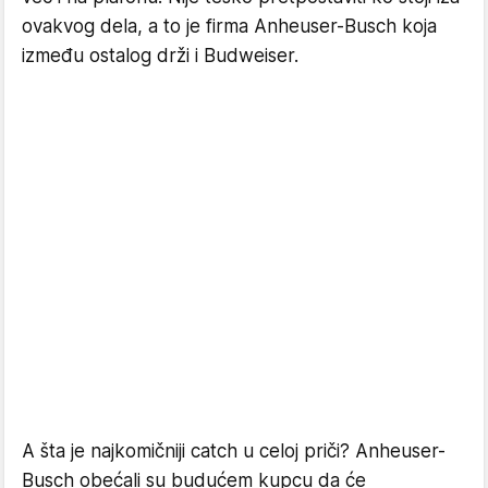
ovakvog dela, a to je firma Anheuser-Busch koja
između ostalog drži i Budweiser.
A šta je najkomičniji catch u celoj priči? Anheuser-
Busch obećali su budućem kupcu da će