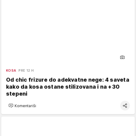
KOSA
PRE 12 H
Od chic frizure do adekvatne nege: 4 saveta
kako da kosa ostane stilizovana i na +30
stepeni
Komentariši