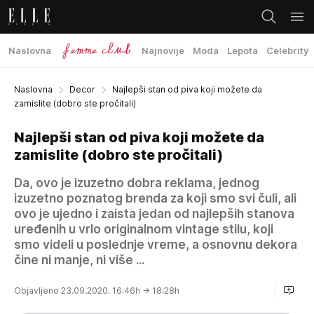
Naslovna
Najnovije
Moda
Lepota
Celebrity
Naslovna
Decor
Najlepši stan od piva koji možete da
zamislite (dobro ste pročitali)
Najlepši stan od piva koji možete da
zamislite (dobro ste pročitali)
Da, ovo je izuzetno dobra reklama, jednog
izuzetno poznatog brenda za koji smo svi čuli, ali
ovo je ujedno i zaista jedan od najlepših stanova
uređenih u vrlo originalnom vintage stilu, koji
smo videli u poslednje vreme, a osnovnu dekora
čine ni manje, ni više ...
Objavljeno 23.09.2020. 16:46h
→ 18:28h