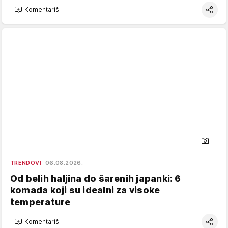
Komentariši
TRENDOVI
06.08.2026.
Od belih haljina do šarenih japanki: 6
komada koji su idealni za visoke
temperature
Komentariši