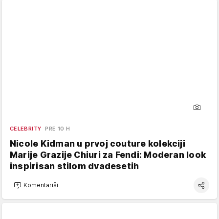
CELEBRITY
PRE 10 H
Nicole Kidman u prvoj couture kolekciji
Marije Grazije Chiuri za Fendi: Moderan look
inspirisan stilom dvadesetih
Komentariši