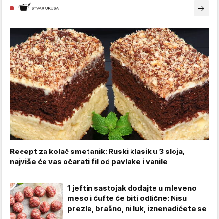
Recept za kolač smetanik: Ruski klasik u 3 sloja,
najviše će vas očarati fil od pavlake i vanile
1 jeftin sastojak dodajte u mleveno
meso i ćufte će biti odlične: Nisu
prezle, brašno, ni luk, iznenadićete se