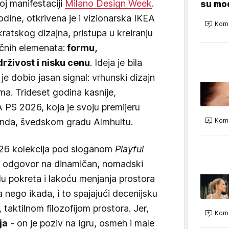
oj manifestaciji
Milano Design Week
.
su mod
dine, otkrivena je i vizionarska IKEA
Kome
ratskog dizajna, pristupa u kreiranju
učnih elemenata:
formu,
drživost i nisku cenu
. Ideja je bila
 je dobio jasan signal: vrhunski dizajn
a. Trideset godina kasnije,
A PS 2026, koja je svoju premijeru
renda, švedskom gradu Almhultu.
Kome
26 kolekcija pod sloganom
Playful
o odgovor na dinamičan, nomadski
du pokreta i lakoću menjanja prostora
 nego ikada, i to spajajući decenijsku
 taktilnom filozofijom prostora. Jer,
Kome
ja
- on je poziv na igru, osmeh i male