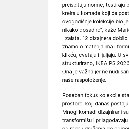
preispituju norme, testiraju
kreiraju komade koji će post
ovogodišnje kolekcije bio je:
nikako dosadno“, kaže Maria 
I zaista, 12 dizajnera dobilo
znamo o materijalima i formi
klikću, cvetaju i ljuljaju. U 
strukturirano, IKEA PS 202
Ona je važna jer ne nudi sam
naše raspoloženje.
Poseban fokus kolekcije stav
prostore, koji danas postaju
Mnogi komadi dizajnirani su 
transformišu i prilagođavaj
od rada i druženja do odmo