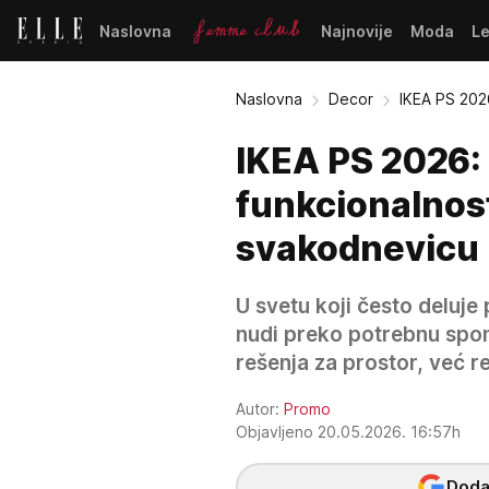
Naslovna
Najnovije
Moda
L
Naslovna
Decor
IKEA PS 202
IKEA PS 2026:
funkcionalnosti
svakodnevicu
U svetu koji često deluje
nudi preko potrebnu spon
rešenja za prostor, već r
Autor:
Promo
Objavljeno 20.05.2026. 16:57h
Dodaj