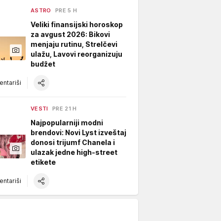
ASTRO
PRE 5 H
Veliki finansijski horoskop
za avgust 2026: Bikovi
menjaju rutinu, Strelčevi
ulažu, Lavovi reorganizuju
budžet
ntariši
VESTI
PRE 21 H
Najpopularniji modni
brendovi: Novi Lyst izveštaj
donosi trijumf Chanela i
ulazak jedne high-street
etikete
ntariši