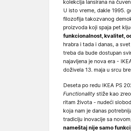
kolekcija lansirana na čuven
U isto vreme, dakle 1995. go
filozofija takozvanog demok
proizvoda koji spaja pet klj
funkcionalnost, kvalitet, o
hrabra i tada i danas, a svet
treba da bude dostupan svim
najavljena je nova era - IKE
doživela 13. maja u srcu b
Deseta po redu IKEA PS 20
Functionality
stiže kao zre
ritam života - nudeći slobo
koja nam je danas potrebnija
tradiciju inovacije sa novom,
nameštaj nije samo funkci