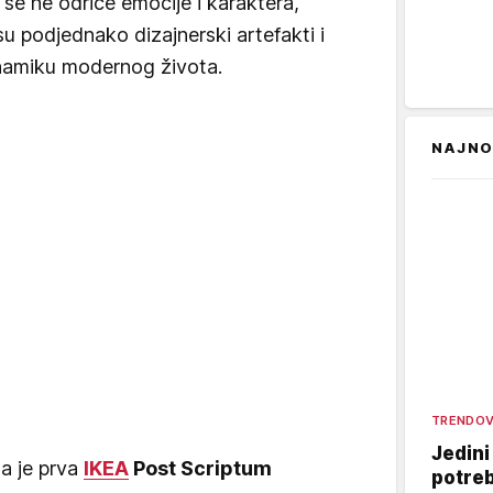
 se ne odriče emocije i karaktera,
 podjednako dizajnerski artefakti i
inamiku modernog života.
NAJNO
TRENDOV
Jedini
da je prva
IKEA
Post Scriptum
potreb