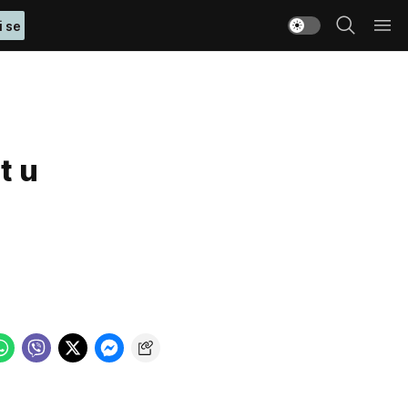
i se
t u