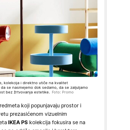
, kolekcija i direktno utiče na kvalitet
 da se nasmejemo dok sedamo, da se zaljuljamo
ost bez žrtvovanja estetike.
Foto: Promo
predmeta koji popunjavaju prostor i
svetu prezasićenom vizuelnim
eta
IKEA PS
kolekcija fokusira se na