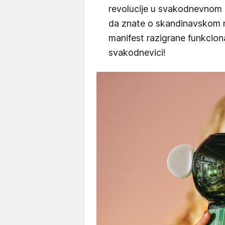
revolucije u svakodnevnom ži
da znate o skandinavskom 
manifest razigrane funkciona
svakodnevici!