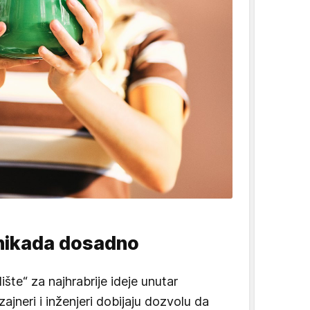
i nikada dosadno
ište“ za najhrabrije ideje unutar
ajneri i inženjeri dobijaju dozvolu da