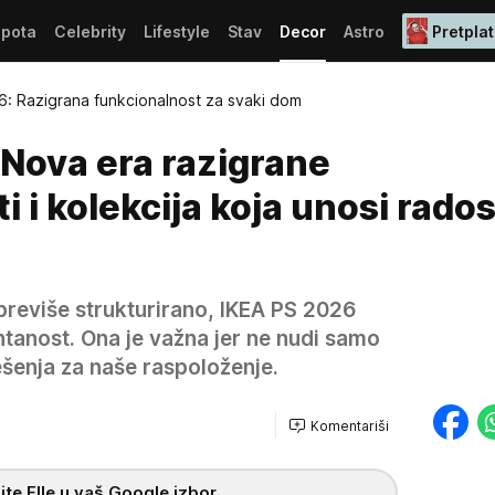
epota
Celebrity
Lifestyle
Stav
Decor
Astro
Pretplat
6: Razigrana funkcionalnost za svaki dom
 Nova era razigrane
 i kolekcija koja unosi rados
 previše strukturirano, IKEA PS 2026
tanost. Ona je važna jer ne nudi samo
ešenja za naše raspoloženje.
Komentariši
te Elle u vaš Google izbor