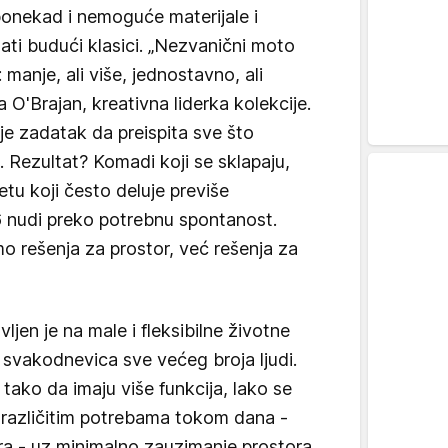
 ponekad i nemoguće materijale i
ati budući klasici. „Nezvanični moto
 manje, ali više, jednostavno, ali
O'Brajan, kreativna liderka kolekcije.
 je zadatak da preispita sve što
. Rezultat? Komadi koji se sklapaju,
svetu koji često deluje previše
6 nudi preko potrebnu spontanost.
o rešenja za prostor, već rešenja za
ljen je na male i fleksibilne životne
 svakodnevica sve većeg broja ljudi.
tako da imaju više funkcija, lako se
u različitim potrebama tokom dana -
ra - uz minimalno zauzimanje prostora