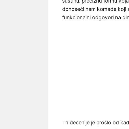
suštinu: preciznu formu koja
donoseći nam komade koji su
funkcionalni odgovori na d
Tri decenije je prošlo od ka