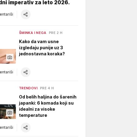
ni imperativ za leto 2026.
ntariši
ŠMINKA I NEGA
PRE 2 H
Kako da vam usne
izgledaju punije uz 3
jednostavna koraka?
ntariši
TRENDOVI
PRE 4 H
Od belih haljina do šarenih
japanki: 6 komada koji su
idealni za visoke
temperature
ntariši