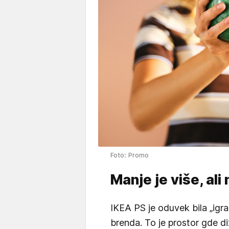
Foto: Promo
Manje je više, al
IKEA PS je oduvek bila „igral
brenda. To je prostor gde diz