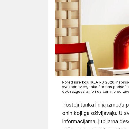
Pored igre koju IKEA PS 2026 inspiriše
svakodnevice, tako što nas podseća
dok razgovaramo i da cenimo održiv
Postoji tanka linija između 
onih koji ga oživljavaju. U 
informacijama, jubilarna des