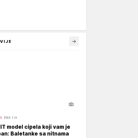
VIJE
I
PRE 1 H
 IT model cipela koji vam je
an: Baletanke sa nitnama