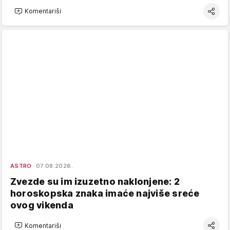
Komentariši
ASTRO
07.08.2026.
Zvezde su im izuzetno naklonjene: 2
horoskopska znaka imaće najviše sreće
ovog vikenda
Komentariši