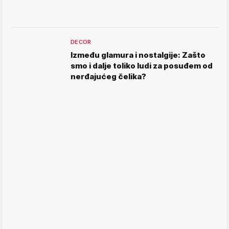
DECOR
Između glamura i nostalgije: Zašto
smo i dalje toliko ludi za posuđem od
nerđajućeg čelika?