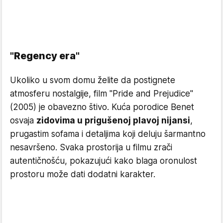
"Regency era"
Ukoliko u svom domu želite da postignete
atmosferu nostalgije, film "Pride and Prejudice"
(2005) je obavezno štivo. Kuća porodice Benet
osvaja
zidovima u prigušenoj plavoj nijansi
,
prugastim sofama i detaljima koji deluju šarmantno
nesavršeno. Svaka prostorija u filmu zrači
autentičnošću, pokazujući kako blaga oronulost
prostoru može dati dodatni karakter.