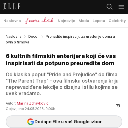
Naslovna
Najnovije
Moda
Lepota
Celebrity
Naslovna
Decor
Pronađite inspiraciju za uređenje doma u
ovih 6 filmova
6 kultnih filmskih enterijera koji će vas
inspirisati da potpuno preuredite dom
Od klasika poput "Pride and Prejudice" do filma
"The Parent Trap" - ova filmska ostvarenja kriju
neprevaziđene lekcije o dizajnu i stilu kojima se
uvek vraćamo.
Autor:
Marina Zdravković
Objavljeno 24.05.2026. 9:00h
Dodajte Elle u vaš Google izbor