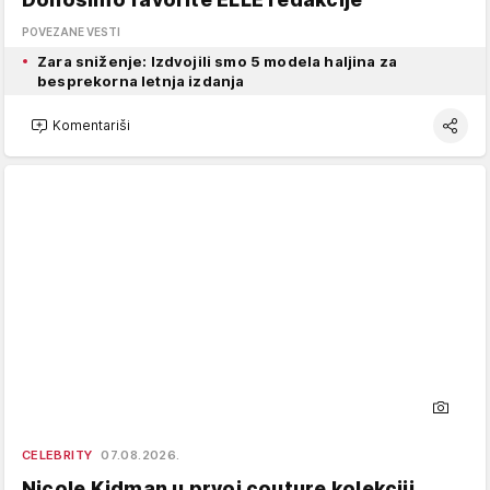
POVEZANE VESTI
Zara sniženje: Izdvojili smo 5 modela haljina za
besprekorna letnja izdanja
Komentariši
CELEBRITY
07.08.2026.
Nicole Kidman u prvoj couture kolekciji