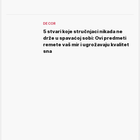
DECOR
5 stvari koje stručnjaci nikada ne
drže u spavaćoj sobi: Ovi predmeti
remete vaš mir i ugrožavaju kvalitet
sna