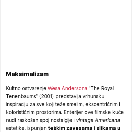
Maksimalizam
Kultno ostvarenje
Wesa Andersona
"The Royal
Tenenbaums" (2001) predstavlja vrhunsku
inspiraciju za sve koji teže smelim, ekscentričnim i
kolorističnim prostorima. Enterijer ove filmske kuće
nudi raskošan spoj nostalgije i
vintage Americana
estetike, ispunjen
teškim zavesama i slikama u