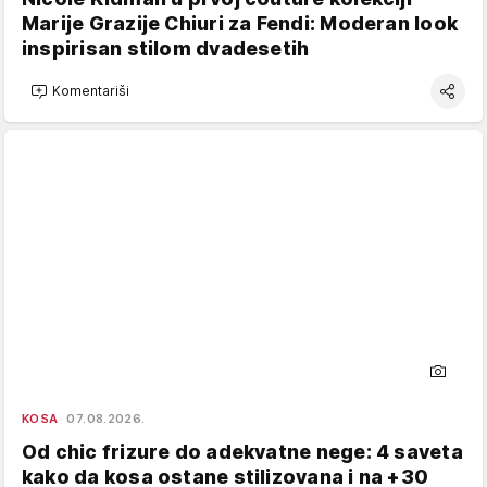
Marije Grazije Chiuri za Fendi: Moderan look
inspirisan stilom dvadesetih
Komentariši
KOSA
07.08.2026.
Od chic frizure do adekvatne nege: 4 saveta
kako da kosa ostane stilizovana i na +30