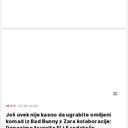
VESTI
07.08.2026.
Još uvek nije kasno da ugrabite omiljeni
komad iz Bad Bunny x Zara kolaboracije:
Donosimo favorite ELLE redakcije