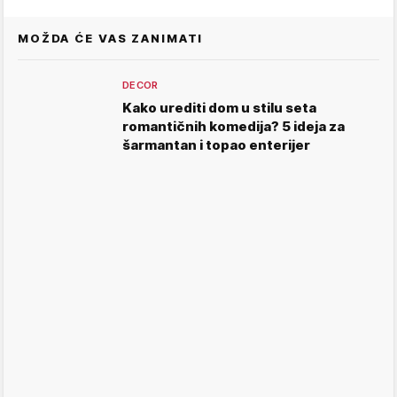
MOŽDA ĆE VAS ZANIMATI
DECOR
Kako urediti dom u stilu seta
romantičnih komedija? 5 ideja za
šarmantan i topao enterijer