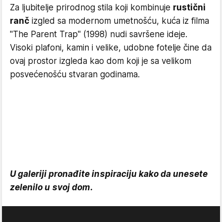
Za ljubitelje prirodnog stila koji kombinuje
rustični
ranč
izgled sa modernom umetnošću, kuća iz filma
"The Parent Trap" (1998) nudi savršene ideje.
Visoki plafoni, kamin i velike, udobne fotelje čine da
ovaj prostor izgleda kao dom koji je sa velikom
posvećenošću stvaran godinama.
U galeriji pronađite inspiraciju kako da unesete
zelenilo u svoj dom.