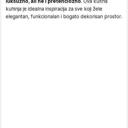
luksuzno, ali ne i pretenciozno
. Ova kultna
kuhinja je idealna inspiracija za sve koji žele
elegantan, funkcionalan i bogato dekorisan prostor.