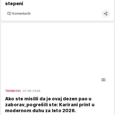
stepeni
Komentariši
TRENDOVI
07.08.2026.
Ako ste mislili da je ovaj dezen pao u
zaborav, pogrešili ste: Karirani print u
modernom duhu za leto 2026.