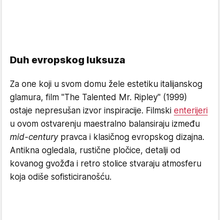
Duh evropskog luksuza
Za one koji u svom domu žele estetiku italijanskog
glamura, film "The Talented Mr. Ripley" (1999)
ostaje nepresušan izvor inspiracije. Filmski
enterijeri
u ovom ostvarenju maestralno balansiraju između
mid-century
pravca i klasičnog evropskog dizajna.
Antikna ogledala, rustične pločice, detalji od
kovanog gvožđa i retro stolice stvaraju atmosferu
koja odiše sofisticiranošću.