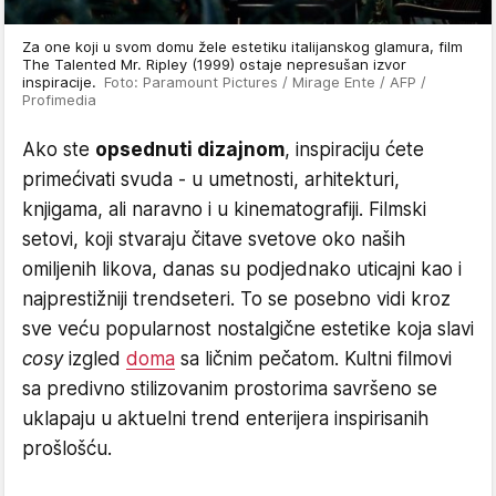
Za one koji u svom domu žele estetiku italijanskog glamura, film
The Talented Mr. Ripley (1999) ostaje nepresušan izvor
inspiracije.
Foto: Paramount Pictures / Mirage Ente / AFP /
Profimedia
Ako ste
opsednuti dizajnom
, inspiraciju ćete
primećivati svuda - u umetnosti, arhitekturi,
knjigama, ali naravno i u kinematografiji. Filmski
setovi, koji stvaraju čitave svetove oko naših
omiljenih likova, danas su podjednako uticajni kao i
najprestižniji trendseteri. To se posebno vidi kroz
sve veću popularnost nostalgične estetike koja slavi
cosy
izgled
doma
sa ličnim pečatom. Kultni filmovi
sa predivno stilizovanim prostorima savršeno se
uklapaju u aktuelni trend enterijera inspirisanih
prošlošću.