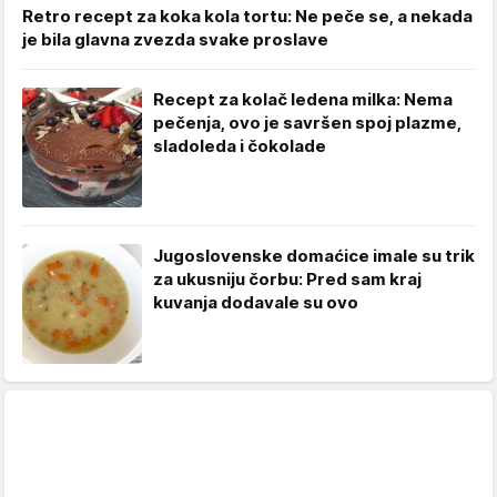
Retro recept za koka kola tortu: Ne peče se, a nekada
je bila glavna zvezda svake proslave
Recept za kolač ledena milka: Nema
pečenja, ovo je savršen spoj plazme,
sladoleda i čokolade
Jugoslovenske domaćice imale su trik
za ukusniju čorbu: Pred sam kraj
kuvanja dodavale su ovo