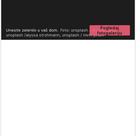
Pogledaj
Unesite zelenilo u vaš dom.
Foto: unsplash / krystal black,
fotogaleriju
unsplash /alyssa strohmann, unsplash / minh pham