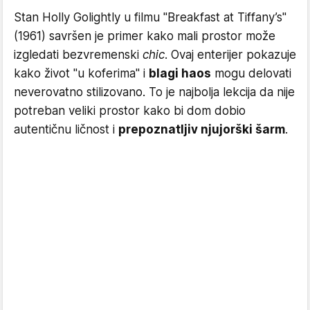
Stan Holly Golightly u filmu "Breakfast at Tiffany’s"
(1961) savršen je primer kako mali prostor može
izgledati bezvremenski
chic
. Ovaj enterijer pokazuje
kako život "u koferima" i
blagi haos
mogu delovati
neverovatno stilizovano. To je najbolja lekcija da nije
potreban veliki prostor kako bi dom dobio
autentičnu ličnost i
prepoznatljiv njujorški šarm
.