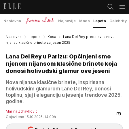
Naslovna
Najnovije
Moda
Lepota
Celebrity
Naslovna
Lepota
Kosa
Lana Del Rey predstavila novu
nijansu klasične brinete za jesen 2025
Lana Del Rey u Parizu: Opčinjeni smo
njenom nijansom klasične brinete koja
donosi holivudski glamur ove jeseni
Nova nijansa klasične brinete, inspirisana
holivudskim glamurom Lane Del Rey, donosi
toplinu, sjaj i eleganciju u jesenje trendove 2025.
godine.
Marina Zdravković
Objavljeno 15.10.2025. 14:00h