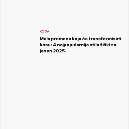
KOSA
Mala promena koja će transformisati
kosu: 4 najpopularnija stila šiški za
jesen 2025.