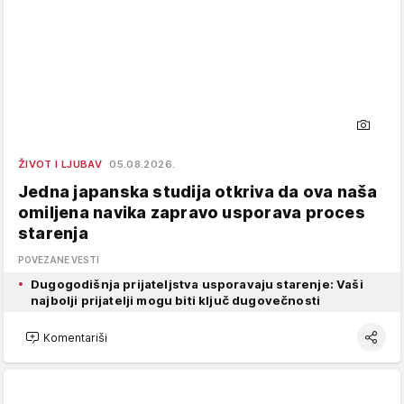
ŽIVOT I LJUBAV
05.08.2026.
Jedna japanska studija otkriva da ova naša
omiljena navika zapravo usporava proces
starenja
POVEZANE VESTI
Dugogodišnja prijateljstva usporavaju starenje: Vaši
najbolji prijatelji mogu biti ključ dugovečnosti
Komentariši