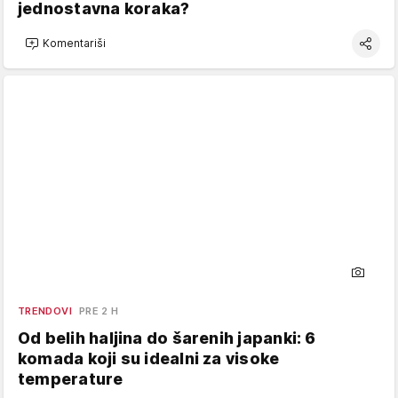
jednostavna koraka?
Komentariši
TRENDOVI
PRE 2 H
Od belih haljina do šarenih japanki: 6
komada koji su idealni za visoke
temperature