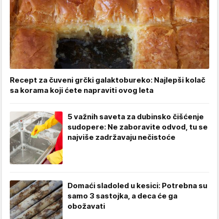
Recept za čuveni grčki galaktobureko: Najlepši kolač
sa korama koji ćete napraviti ovog leta
5 važnih saveta za dubinsko čišćenje
sudopere: Ne zaboravite odvod, tu se
najviše zadržavaju nečistoće
Domaći sladoled u kesici: Potrebna su
samo 3 sastojka, a deca će ga
obožavati