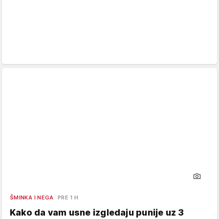
ŠMINKA I NEGA
PRE 1 H
Kako da vam usne izgledaju punije uz 3