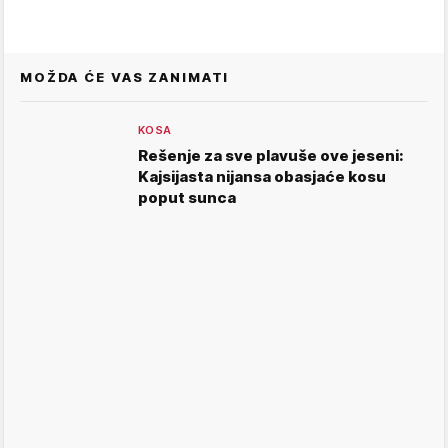
MOŽDA ĆE VAS ZANIMATI
KOSA
Rešenje za sve plavuše ove jeseni:
Kajsijasta nijansa obasjaće kosu
poput sunca