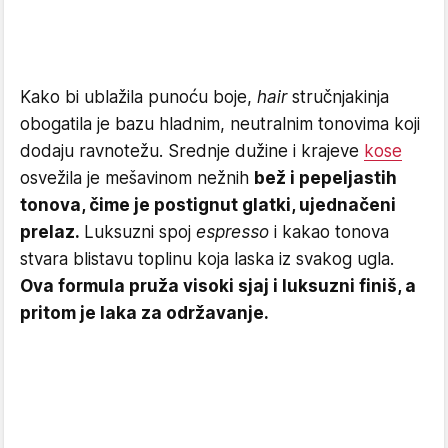
Kako bi ublažila punoću boje,
hair
stručnjakinja
obogatila je bazu hladnim, neutralnim tonovima koji
dodaju ravnotežu. Srednje dužine i krajeve
kose
osvežila je mešavinom nežnih
bež i pepeljastih
tonova, čime je postignut glatki, ujednačeni
prelaz.
Luksuzni spoj
espresso
i kakao tonova
stvara blistavu toplinu koja laska iz svakog ugla.
Ova formula pruža visoki sjaj i luksuzni finiš, a
pritom je laka za održavanje.