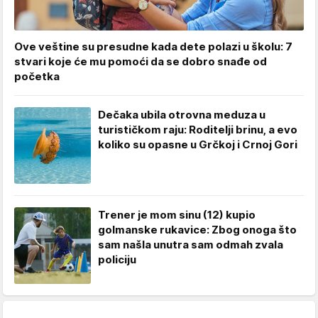
Ove veštine su presudne kada dete polazi u školu: 7
stvari koje će mu pomoći da se dobro snađe od
početka
Dečaka ubila otrovna meduza u
turističkom raju: Roditelji brinu, a evo
koliko su opasne u Grčkoj i Crnoj Gori
Trener je mom sinu (12) kupio
golmanske rukavice: Zbog onoga što
sam našla unutra sam odmah zvala
policiju