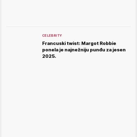
CELEBRITY
Francuski twist: Margot Robbie
ponela je najnežniju punđu za jesen
2025.