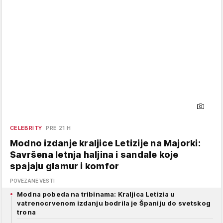
CELEBRITY
PRE 21 H
Modno izdanje kraljice Letizije na Majorki:
Savršena letnja haljina i sandale koje
spajaju glamur i komfor
POVEZANE VESTI
Modna pobeda na tribinama: Kraljica Letizia u
vatrenocrvenom izdanju bodrila je Španiju do svetskog
trona