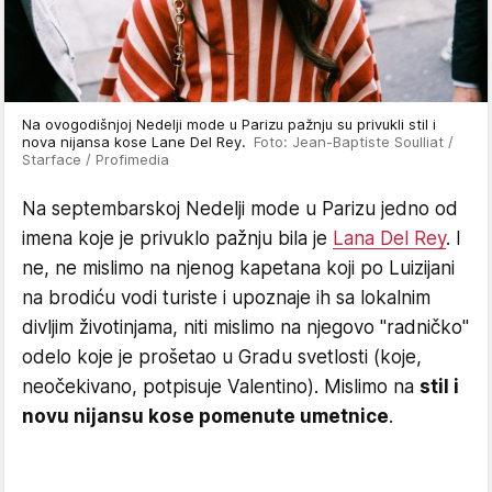
Na ovogodišnjoj Nedelji mode u Parizu pažnju su privukli stil i
nova nijansa kose Lane Del Rey.
Foto: Jean-Baptiste Soulliat /
Starface / Profimedia
Na septembarskoj Nedelji mode u Parizu jedno od
imena koje je privuklo pažnju bila je
Lana Del Rey
. I
ne, ne mislimo na njenog kapetana koji po Luizijani
na brodiću vodi turiste i upoznaje ih sa lokalnim
divljim životinjama, niti mislimo na njegovo "radničko"
odelo koje je prošetao u Gradu svetlosti (koje,
neočekivano, potpisuje Valentino). Mislimo na
stil i
novu nijansu kose pomenute umetnice
.