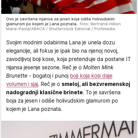
Ovo je savršena nijansa za jesen koja odiše holivudskim
glamurom po kojem je Lana poznata.
Foto: Bertrand-Hillion
Marie-Paola/ABACA / Shutterstock Editorial / Profimedia
Svojim modnim odabirima Lana je unela dozu
elegancije, ali fokus je ipak bio na njenoj novoj,
zavodljivoj boji kose, koja pretenduje da postane IT
nijansa jesenje sezone. Reč je o
Molten Mink
Brunette
- bogatoj i punoj
boji koja kosi daje
volumen i sjaj
. Reč je o
smeloj, ali bezvremenskoj
nadogradnji klasične brinete
. To je savršena
boja za jesen i odiše holivudskim glamurom po
kojem je Lana poznata.