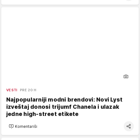
VESTI
PRE 20 H
Najpopularniji modni brendovi: Novi Lyst
izveštaj donosi trijumf Chanela i ulazak
jedne high-street etikete
Komentariši