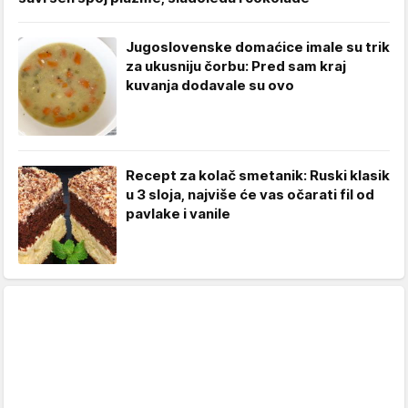
Jugoslovenske domaćice imale su trik
za ukusniju čorbu: Pred sam kraj
kuvanja dodavale su ovo
Recept za kolač smetanik: Ruski klasik
u 3 sloja, najviše će vas očarati fil od
pavlake i vanile