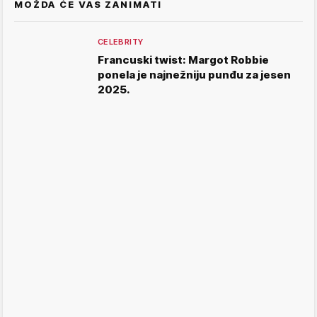
MOŽDA ĆE VAS ZANIMATI
CELEBRITY
Francuski twist: Margot Robbie
ponela je najnežniju punđu za jesen
2025.