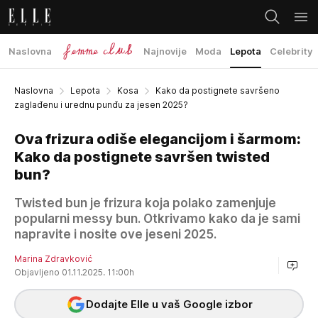
Naslovna
Najnovije
Moda
Lepota
Celebrity
Naslovna
Lepota
Kosa
Kako da postignete savršeno
zaglađenu i urednu punđu za jesen 2025?
Ova frizura odiše elegancijom i šarmom:
Kako da postignete savršen twisted
bun?
Twisted bun je frizura koja polako zamenjuje
popularni messy bun. Otkrivamo kako da je sami
napravite i nosite ove jeseni 2025.
Marina Zdravković
Objavljeno 01.11.2025. 11:00h
Dodajte Elle u vaš Google izbor