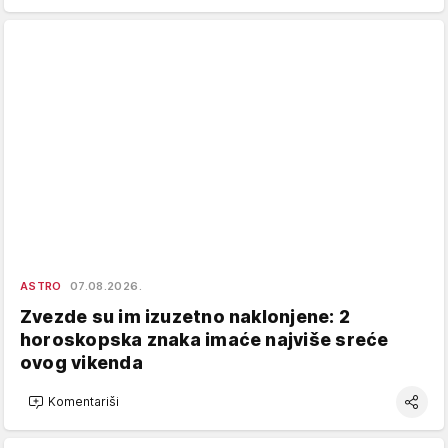
ASTRO
07.08.2026.
Zvezde su im izuzetno naklonjene: 2
horoskopska znaka imaće najviše sreće
ovog vikenda
Komentariši