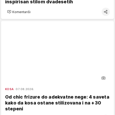
inspirisan stilom dvadesetih
Komentariši
KOSA
07.08.2026.
Od chic frizure do adekvatne nege: 4 saveta
kako da kosa ostane stilizovana i na +30
stepeni