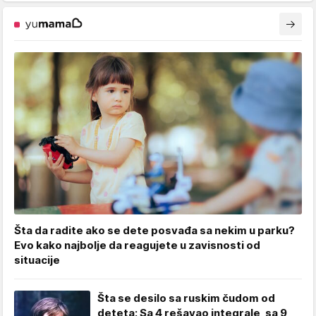
Šta da radite ako se dete posvađa sa nekim u parku?
Evo kako najbolje da reagujete u zavisnosti od
situacije
Šta se desilo sa ruskim čudom od
deteta: Sa 4 rešavao integrale, sa 9