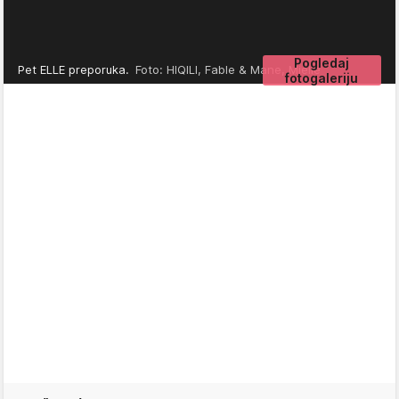
Pogledaj
Pet ELLE preporuka.
Foto: HIQILI, Fable & Mane, Mielle
fotogaleriju