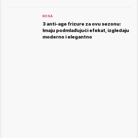
KOSA
3 anti-age frizure za ovu sezonu:
Imaju podmlađujući efekat, izgledaju
moderno i elegantno