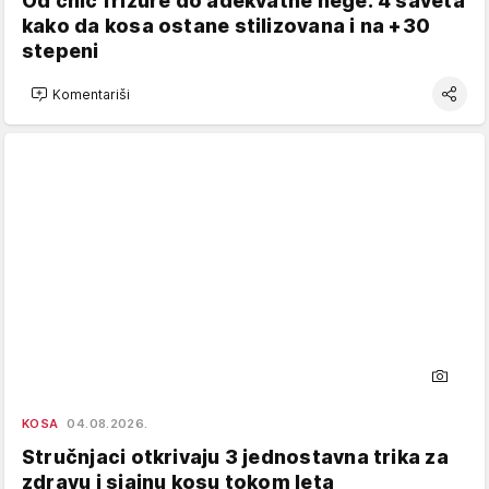
Od chic frizure do adekvatne nege: 4 saveta
kako da kosa ostane stilizovana i na +30
stepeni
Komentariši
KOSA
04.08.2026.
Stručnjaci otkrivaju 3 jednostavna trika za
zdravu i sjajnu kosu tokom leta