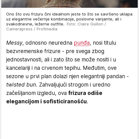
Ono što ovu frizuru čini idealnom jeste to što se savršeno uklapa
uz elegantne večernje kombinacije, poslovne varijante, ali i
svakodnevne, ležerne outfite.
Foto: Claire Guillon /
Camerapress / Profimedia
Messy
, odnosno neuredna
punđa
, nosi titulu
bezvremenske frizure - pre svega zbog
jednostavnosti, ali i zato što se može nositi i u
kancelariji i na crvenom tepihu. Međutim, ove
sezone u prvi plan dolazi njen elegantniji pandan -
twisted bun.
Zahvaljujući strogom i uredno
začešljanom izgledu, ova
frizura odiše
elegancijom i sofisticiranošću
.