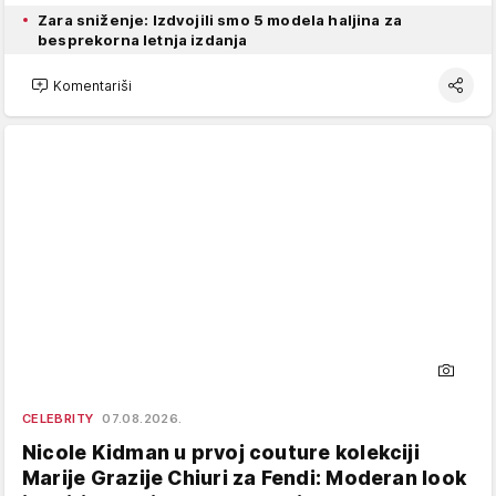
Zara sniženje: Izdvojili smo 5 modela haljina za
besprekorna letnja izdanja
Komentariši
CELEBRITY
07.08.2026.
Nicole Kidman u prvoj couture kolekciji
Marije Grazije Chiuri za Fendi: Moderan look