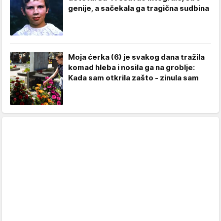
genije, a sačekala ga tragična sudbina
Moja ćerka (6) je svakog dana tražila
komad hleba i nosila ga na groblje:
Kada sam otkrila zašto - zinula sam