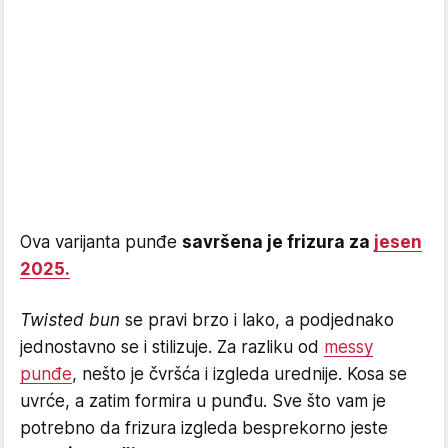
Ova varijanta punđe
savršena je frizura za
jesen
2025.
Twisted bun
se pravi brzo i lako, a podjednako
jednostavno se i stilizuje. Za razliku od
messy
punđe
, nešto je čvršća i izgleda urednije. Kosa se
uvrće, a zatim formira u punđu. Sve što vam je
potrebno da frizura izgleda besprekorno jeste