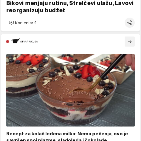
Bikovi menjaju rutinu, Strelčevi ulažu, Lavovi
reorganizuju budžet
Komentariši
Recept za kolač ledena milka: Nema pečenja, ovo je
savršen spoj plazme, sladoleda i čokolade