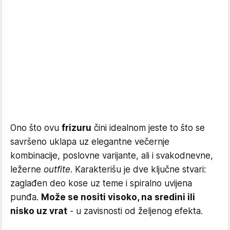
Ono što ovu
frizuru
čini idealnom jeste to što se
savršeno uklapa uz elegantne večernje
kombinacije, poslovne varijante, ali i svakodnevne,
ležerne
outfite
. Karakterišu je dve ključne stvari:
zaglađen deo kose uz teme i spiralno uvijena
punđa.
Može se nositi visoko, na sredini ili
nisko uz vrat
- u zavisnosti od željenog efekta.