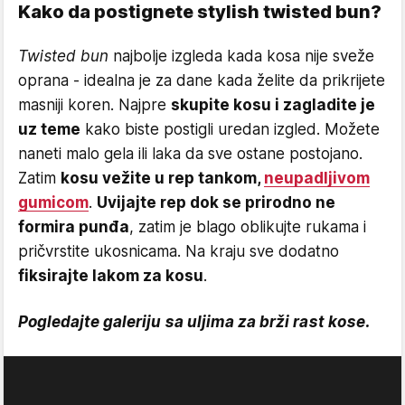
Kako da postignete stylish twisted bun?
Twisted bun
najbolje izgleda kada kosa nije sveže
oprana - idealna je za dane kada želite da prikrijete
masniji koren. Najpre
skupite kosu i zagladite je
uz teme
kako biste postigli uredan izgled. Možete
naneti malo gela ili laka da sve ostane postojano.
Zatim
kosu vežite u rep tankom,
neupadljivom
gumicom
.
Uvijajte rep dok se prirodno ne
formira punđa
, zatim je blago oblikujte rukama i
pričvrstite ukosnicama. Na kraju sve dodatno
fiksirajte lakom za kosu
.
Pogledajte galeriju sa uljima za brži rast kose.