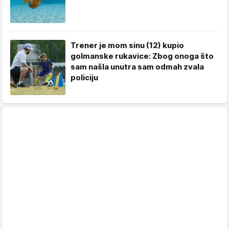
Trener je mom sinu (12) kupio
golmanske rukavice: Zbog onoga što
sam našla unutra sam odmah zvala
policiju