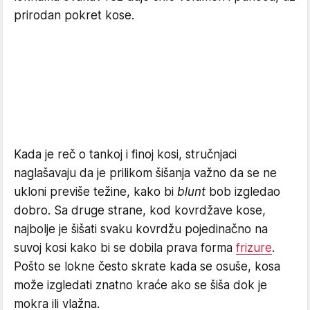
prirodan pokret kose.
Kada je reč o tankoj i finoj kosi, stručnjaci
naglašavaju da je prilikom šišanja važno da se ne
ukloni previše težine, kako bi
blunt
bob izgledao
dobro. Sa druge strane, kod kovrdžave kose,
najbolje je šišati svaku kovrdžu pojedinačno na
suvoj kosi kako bi se dobila prava forma
frizure
.
Pošto se lokne često skrate kada se osuše, kosa
može izgledati znatno kraće ako se šiša dok je
mokra ili vlažna.