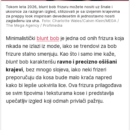
Tokom leta 2026, blunt bob frizuru možete nositi uz šnale i
ukosnice za razigran izgled, stilizovati je sa izvijenim krajevima
za preppy look inspirisan devedesetim ili jednostavno nositi
zaglađenu iza uha.
Foto: Charlotte Wales/Calvin Klein/MEGA /
The Mega Agency / Profimedia
Minimalistički
blunt bob
je jedna od onih frizura koja
nikada ne izlazi iz mode, iako se trendovi za bob
frizure stalno smenjuju. Kao što i samo ime kaže,
blunt
bob karakterišu
ravno i precizno ošišani
krajevi
, bez mnogo slojeva, iako neki frizeri
preporučuju da kosa bude malo kraća napred
kako bi lepše uokvirila lice. Ova frizura prilagođava
se svim tipovima i teksturama kose i predstavlja
upečatljiv izgled koji odmah privlači pažnju.