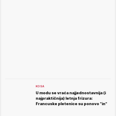
KOSA
U modu se vraća najjednostavnija (i
najpraktičnija) letnja frizura:
Francuske pletenice su ponovo "in"