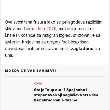
Ova svestrana frizura lako se prilagođava različitim
stilovima. Tokom
leta 2026
, možete je nositi uz
šnale i ukosnice za razigran izgled, stilizovati je sa
izvijenim krajevima za
preppy look
inspirisan
devedesetim ili jednostavno nositi
zaglađenu
iza
uha.
MOŽDA ĆE VAS ZANIMATI
KOSA
Šta je "cup cut"? Spoj boba i
stepenova koji naglašava crte lica
bez skraćivanja dužine