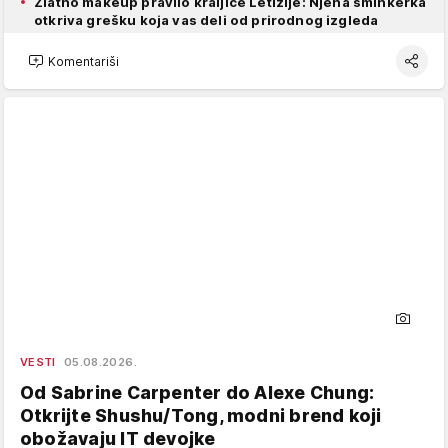
Zlatno makeup pravilo kraljice Letizije: Njena šminkerka
otkriva grešku koja vas deli od prirodnog izgleda
Komentariši
VESTI
05.08.2026.
Od Sabrine Carpenter do Alexe Chung:
Otkrijte Shushu/Tong, modni brend koji
obožavaju IT devojke