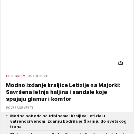
CELEBRITY
05.08.2026.
Modno izdanje kraljice Letizije na Majorki:
Savršena letnja haljina i sandale koje
spajaju glamur i komfor
POVEZANE VESTI
Modna pobeda na tribinama: Kraljica Letizia u
vatrenocrvenom izdanju bodrila je Španiju do svetskog
trona