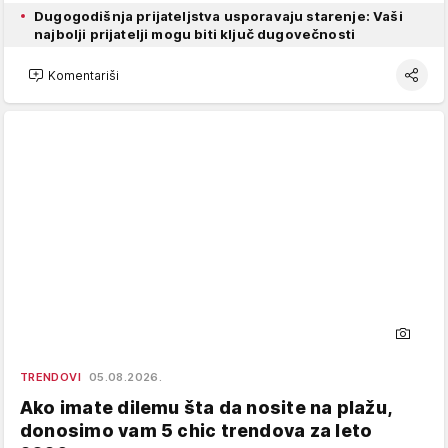
Dugogodišnja prijateljstva usporavaju starenje: Vaši
najbolji prijatelji mogu biti ključ dugovečnosti
Komentariši
TRENDOVI
05.08.2026.
Ako imate dilemu šta da nosite na plažu,
donosimo vam 5 chic trendova za leto