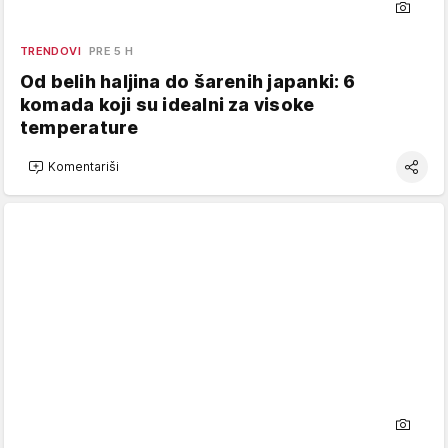
TRENDOVI
PRE 5 H
Od belih haljina do šarenih japanki: 6
komada koji su idealni za visoke
temperature
Komentariši