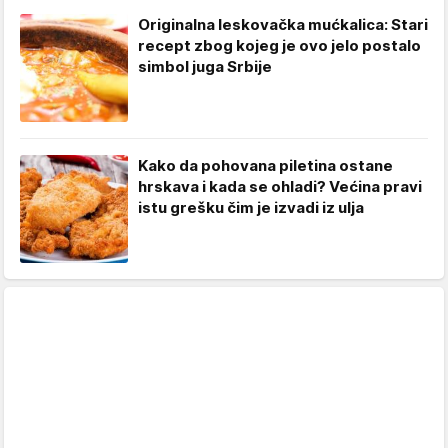
Originalna leskovačka mućkalica: Stari
recept zbog kojeg je ovo jelo postalo
simbol juga Srbije
Kako da pohovana piletina ostane
hrskava i kada se ohladi? Većina pravi
istu grešku čim je izvadi iz ulja