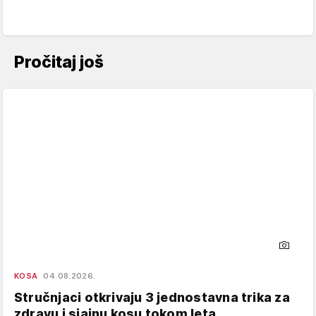
Pročitaj još
KOSA
04.08.2026.
Stručnjaci otkrivaju 3 jednostavna trika za
zdravu i sjajnu kosu tokom leta