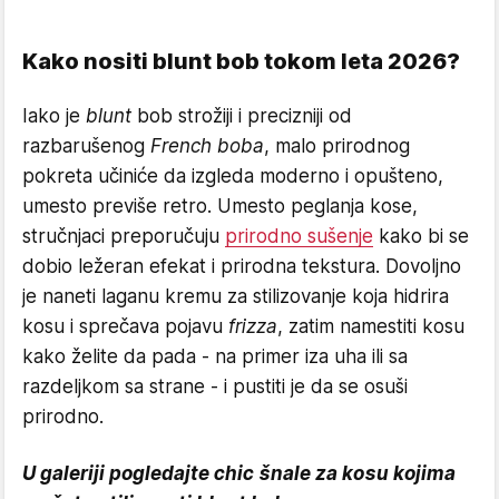
Kako nositi blunt bob tokom leta 2026?
Iako je
blunt
bob strožiji i precizniji od
razbarušenog
French boba
, malo prirodnog
pokreta učiniće da izgleda moderno i opušteno,
umesto previše retro. Umesto peglanja kose,
stručnjaci preporučuju
prirodno sušenje
kako bi se
dobio ležeran efekat i prirodna tekstura. Dovoljno
je naneti laganu kremu za stilizovanje koja hidrira
kosu i sprečava pojavu
frizza
, zatim namestiti kosu
kako želite da pada - na primer iza uha ili sa
razdeljkom sa strane - i pustiti je da se osuši
prirodno.
U galeriji pogledajte chic šnale za kosu kojima