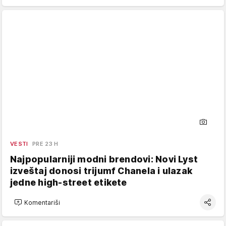
VESTI
PRE 23 H
Najpopularniji modni brendovi: Novi Lyst
izveštaj donosi trijumf Chanela i ulazak
jedne high-street etikete
Komentariši