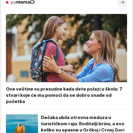
Ove veštine su presudne kada dete polazi u školu: 7
stvari koje će mu pomoći da se dobro snađe od
početka
Dečaka ubila otrovna meduza u
turističkom raju: Roditelji brinu, a evo
koliko su opasne u Grčkoj i Crnoj Gori