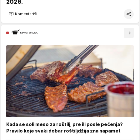
2026.
Komentariši
Kada se soli meso za roštilj, pre ili posle pečenja?
Pravilo koje svaki dobar roštiljdžija zna napamet