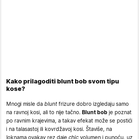
Kako prilagoditi blunt bob svom tipu
kose?
Mnogi misle da
blunt
frizure dobro izgledaju samo
na ravnoj kosi, ali to nije tačno.
Blunt bob
je poznat
po ravnim krajevima, a takav efekat može se postići
i na talasastoj ili kovrdžavoj kosi. Štaviše, na
loknama ovakav rez daje
chic
volumen i punoću, uz