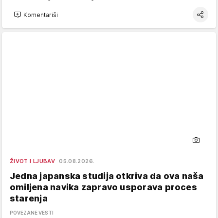
Komentariši
ŽIVOT I LJUBAV
05.08.2026.
Jedna japanska studija otkriva da ova naša
omiljena navika zapravo usporava proces
starenja
POVEZANE VESTI