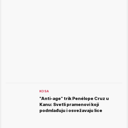
KOSA
"Anti-age" trik Penélope Cruz u
Kanu: Svetli pramenovi koji
podmlađuju i osvežavaju lice