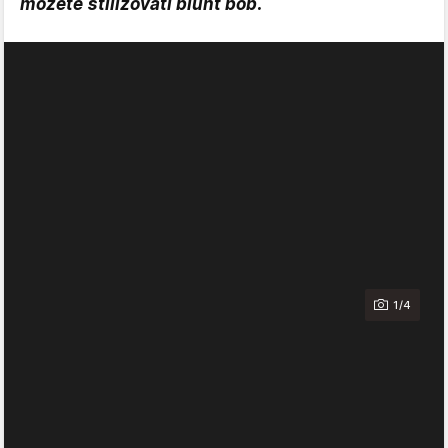
možete stilizovati blunt bob.
1/4