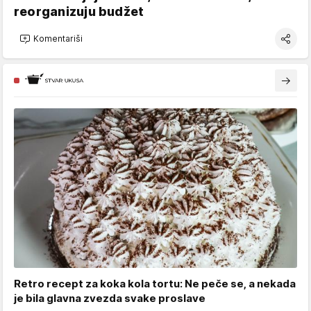
reorganizuju budžet
Komentariši
Retro recept za koka kola tortu: Ne peče se, a nekada
je bila glavna zvezda svake proslave