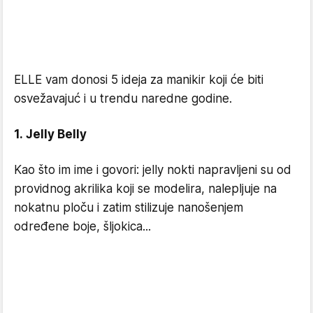
ELLE vam donosi 5 ideja za manikir koji će biti
osvežavajuć i u trendu naredne godine.
1. Jelly Belly
Kao što im ime i govori: jelly nokti napravljeni su od
providnog akrilika koji se modelira, nalepljuje na
nokatnu ploču i zatim stilizuje nanošenjem
određene boje, šljokica...