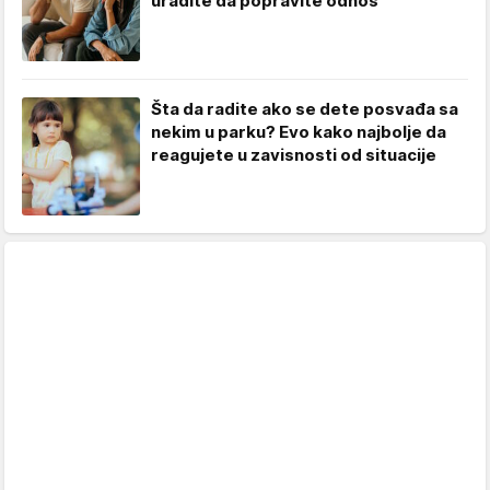
uradite da popravite odnos
Šta da radite ako se dete posvađa sa
nekim u parku? Evo kako najbolje da
reagujete u zavisnosti od situacije