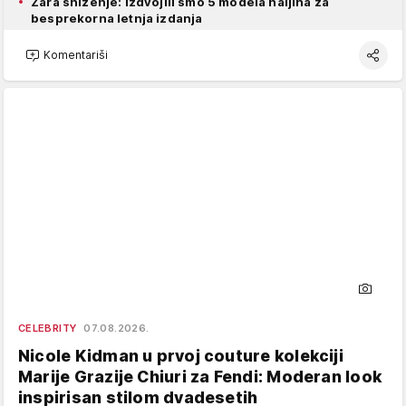
Zara sniženje: Izdvojili smo 5 modela haljina za
besprekorna letnja izdanja
Komentariši
CELEBRITY
07.08.2026.
Nicole Kidman u prvoj couture kolekciji
Marije Grazije Chiuri za Fendi: Moderan look
inspirisan stilom dvadesetih