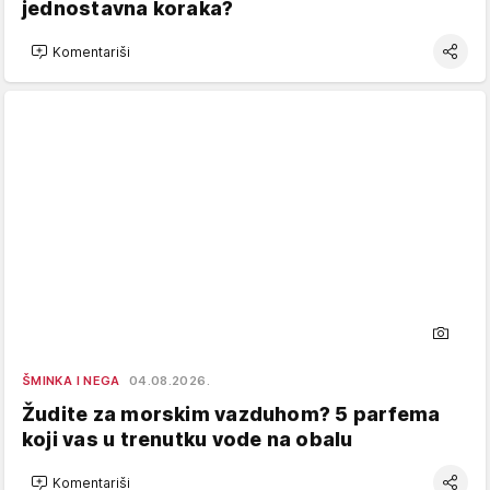
jednostavna koraka?
Komentariši
ŠMINKA I NEGA
04.08.2026.
Žudite za morskim vazduhom? 5 parfema
koji vas u trenutku vode na obalu
Komentariši