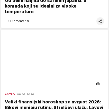
Od belih haljina do šarenih japanki: 6
komada koji su idealni za visoke
temperature
Komentariši
ASTRO
06.08.2026.
Veliki finansijski horoskop za avgust 2026:
Bikovi menjaju rutinu, Strelčevi ulažu, Lavovi