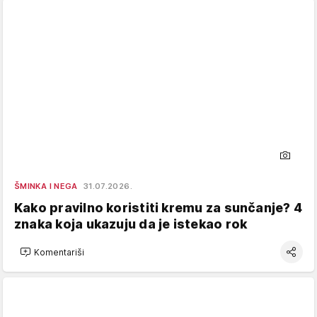
ŠMINKA I NEGA
31.07.2026.
Kako pravilno koristiti kremu za sunčanje? 4
znaka koja ukazuju da je istekao rok
Komentariši