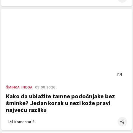
ŠMINKA I NEGA
03.08.2026.
Kako da ublažite tamne podočnjake bez
šminke? Jedan korak u nezi kože pravi
najveću razliku
Komentariši