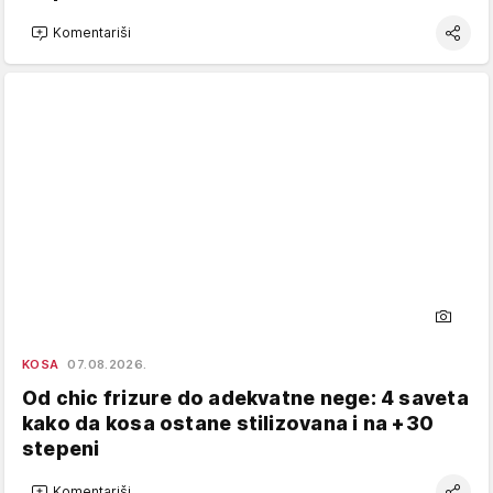
Komentariši
KOSA
07.08.2026.
Od chic frizure do adekvatne nege: 4 saveta
kako da kosa ostane stilizovana i na +30
stepeni
Komentariši