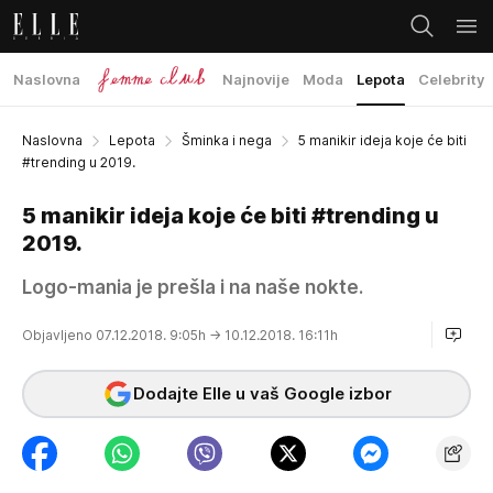
Naslovna
Najnovije
Moda
Lepota
Celebrity
Naslovna
Lepota
Šminka i nega
5 manikir ideja koje će biti
#trending u 2019.
5 manikir ideja koje će biti #trending u
2019.
Logo-mania je prešla i na naše nokte.
Objavljeno 07.12.2018. 9:05h
→ 10.12.2018. 16:11h
Dodajte Elle u vaš Google izbor