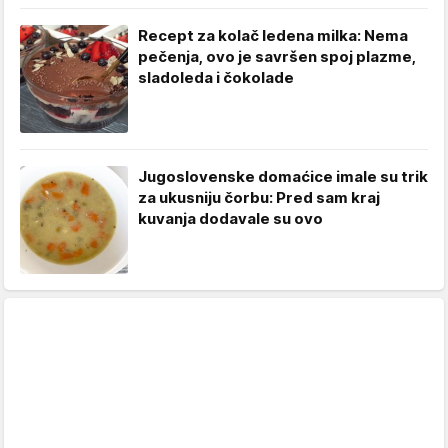
Recept za kolač ledena milka: Nema
pečenja, ovo je savršen spoj plazme,
sladoleda i čokolade
Jugoslovenske domaćice imale su trik
za ukusniju čorbu: Pred sam kraj
kuvanja dodavale su ovo