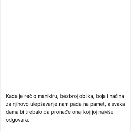
Kada je reč o manikiru, bezbroj oblika, boja i načina
za njihovo ulepšavanje nam pada na pamet, a svaka
dama bi trebalo da pronađe onaj koji joj najviše
odgovara.