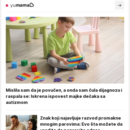
Mislila sam da je povučen, a onda sam čula dijagnozu i
raspala se: Iskrena ispovest majke dečaka sa
autizmom
Znak koji najavljuje razvod promakne
mnogim parovima: Evo šta možete da