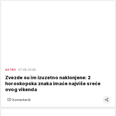
ASTRO
07.08.2026.
Zvezde su im izuzetno naklonjene: 2
horoskopska znaka imaće najviše sreće
ovog vikenda
Komentariši