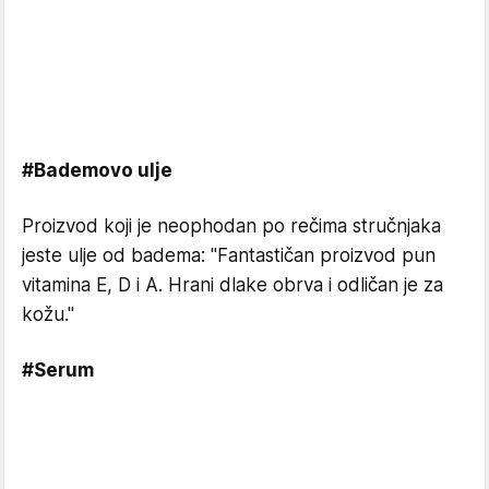
#Bademovo ulje
Proizvod koji je neophodan po rečima stručnjaka
jeste ulje od badema: "Fantastičan proizvod pun
vitamina E, D i A. Hrani dlake obrva i odličan je za
kožu."
#Serum