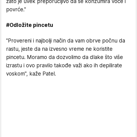
zato je uvek preporučljivo da se konzumira voće i
povrće."
#Odložite pincetu
"Provereni i najbolji način da vam obrve počnu da
rastu, jeste da na izvesno vreme ne koristite
pincetu. Moramo da dozvolimo da dlake što više
izrastu i ovo pravilo takođe važi ako ih depilirate
voskom", kaže Patel.