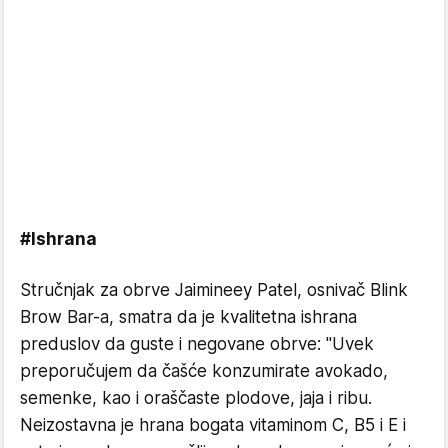
#Ishrana
Stručnjak za obrve Jaimineey Patel, osnivač Blink
Brow Bar-a, smatra da je kvalitetna ishrana
preduslov da guste i negovane obrve: "Uvek
preporučujem da čašće konzumirate avokado,
semenke, kao i oraščaste plodove, jaja i ribu.
Neizostavna je hrana bogata vitaminom C, B5 i E i