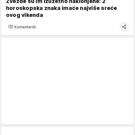
Zvezde su im izuzetno naklonjene: 2
horoskopska znaka imaće najviše sreće
ovog vikenda
Komentariši