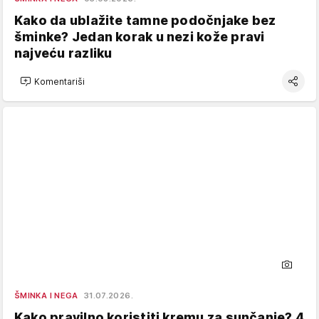
Kako da ublažite tamne podočnjake bez
šminke? Jedan korak u nezi kože pravi
najveću razliku
Komentariši
ŠMINKA I NEGA
31.07.2026.
Kako pravilno koristiti kremu za sunčanje? 4