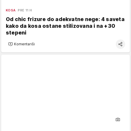
KOSA
PRE 11 H
Od chic frizure do adekvatne nege: 4 saveta
kako da kosa ostane stilizovana i na +30
stepeni
Komentariši