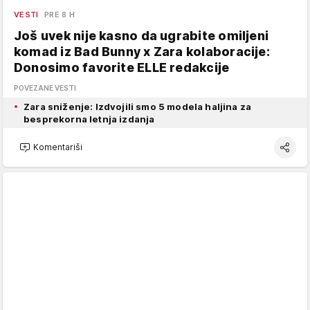
VESTI
PRE 8 H
Još uvek nije kasno da ugrabite omiljeni
komad iz Bad Bunny x Zara kolaboracije:
Donosimo favorite ELLE redakcije
POVEZANE VESTI
Zara sniženje: Izdvojili smo 5 modela haljina za
besprekorna letnja izdanja
Komentariši