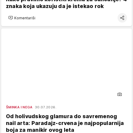
znaka koja ukazuju da je istekao rok
Komentariši
ŠMINKA I NEGA
30.07.2026.
Od holivudskog glamura do savremenog
nail arta: Paradajz-crvena je najpopularnija
boja za manikir ovog leta