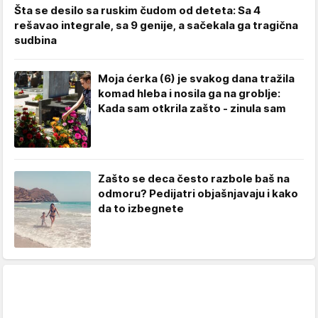
Šta se desilo sa ruskim čudom od deteta: Sa 4
rešavao integrale, sa 9 genije, a sačekala ga tragična
sudbina
Moja ćerka (6) je svakog dana tražila
komad hleba i nosila ga na groblje:
Kada sam otkrila zašto - zinula sam
Zašto se deca često razbole baš na
odmoru? Pedijatri objašnjavaju i kako
da to izbegnete