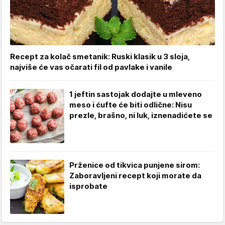
Recept za kolač smetanik: Ruski klasik u 3 sloja,
najviše će vas očarati fil od pavlake i vanile
1 jeftin sastojak dodajte u mleveno
meso i ćufte će biti odlične: Nisu
prezle, brašno, ni luk, iznenadićete se
Prženice od tikvica punjene sirom:
Zaboravljeni recept koji morate da
isprobate