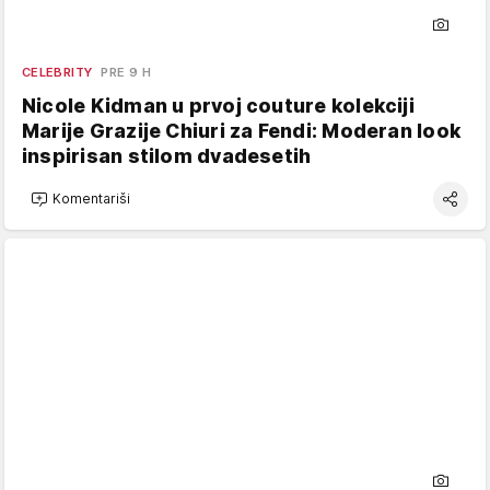
CELEBRITY
PRE 9 H
Nicole Kidman u prvoj couture kolekciji
Marije Grazije Chiuri za Fendi: Moderan look
inspirisan stilom dvadesetih
Komentariši