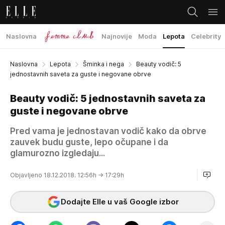
Naslovna
Najnovije
Moda
Lepota
Celebrity
Naslovna
Lepota
Šminka i nega
Beauty vodič: 5
jednostavnih saveta za guste i negovane obrve
Beauty vodič: 5 jednostavnih saveta za
guste i negovane obrve
Pred vama je jednostavan vodič kako da obrve
zauvek budu guste, lepo očupane i da
glamurozno izgledaju...
Objavljeno 18.12.2018. 12:56h
→ 17:29h
Dodajte Elle u vaš Google izbor