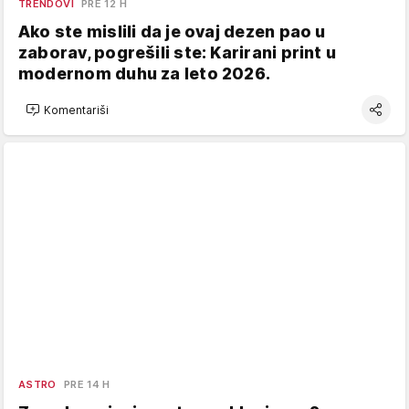
TRENDOVI
PRE 12 H
Ako ste mislili da je ovaj dezen pao u
zaborav, pogrešili ste: Karirani print u
modernom duhu za leto 2026.
Komentariši
ASTRO
PRE 14 H