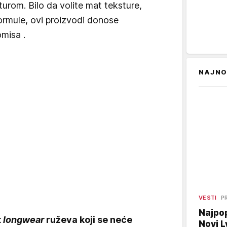
turom. Bilo da volite mat teksture,
formule, ovi proizvodi donose
misa .
NAJNO
VESTI
P
Najpop
t
longwear
ruževa koji se neće
Novi L