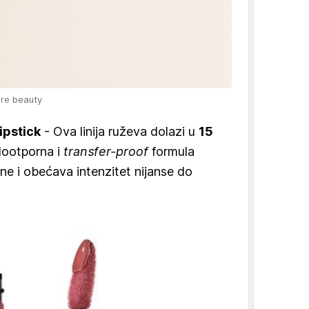
are beauty
ipstick
- Ova linija ruževa dolazi u
15
dootporna i
transfer-proof
formula
usne i obećava intenzitet nijanse do