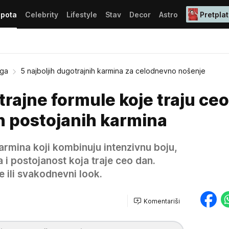
epota
Celebrity
Lifestyle
Stav
Decor
Astro
Pretplat
ega
5 najboljih dugotrajnih karmina za celodnevno nošenje
trajne formule koje traju ceo
ih postojanih karmina
karmina koji kombinuju intenzivnu boju,
 i postojanost koja traje ceo dan.
e ili svakodnevni look.
Komentariši