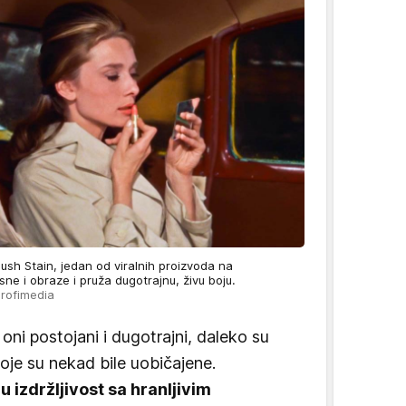
ush Stain, jedan od viralnih proizvoda na
ne i obraze i pruža dugotrajnu, živu boju.
Profimedia
oni postojani i dugotrajni, daleko su
koje su nekad bile uobičajene.
 izdržljivost sa hranljivim