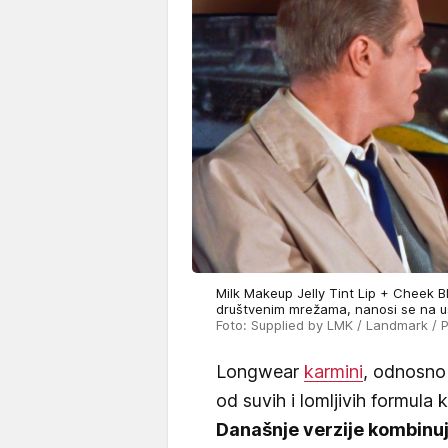
Milk Makeup Jelly Tint Lip + Cheek Bl
društvenim mrežama, nanosi se na us
Foto: Supplied by LMK / Landmark / 
Longwear
karmini
, odnosno 
od suvih i lomljivih formula 
Današnje verzije kombinuju