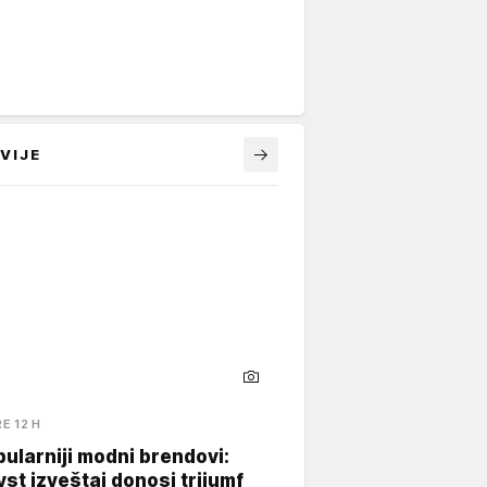
VIJE
RE 12 H
ularniji modni brendovi:
yst izveštaj donosi trijumf