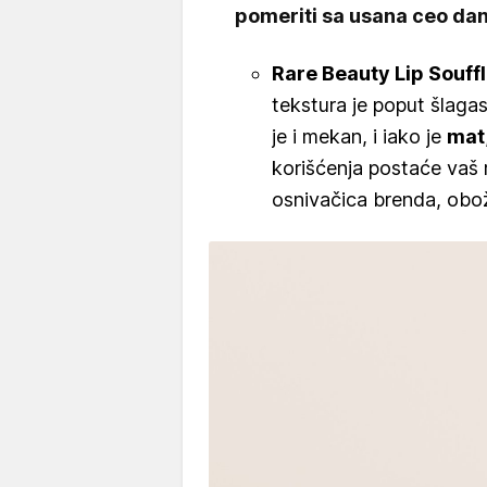
pomeriti sa usana ceo dan
Rare Beauty Lip Souff
tekstura je poput šlag
je i mekan, i iako je
mat,
korišćenja postaće vaš 
osnivačica brenda, obo