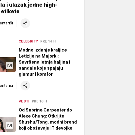
a i ulazak jedne high-
 etikete
ntariši
CELEBRITY
PRE 14 H
Modno izdanje kraljice
Letizije na Majorki:
Savršena letnja haljina i
sandale koje spajaju
glamur i komfor
ntariši
VESTI
PRE 16 H
Od Sabrine Carpenter do
Alexe Chung: Otkrijte
Shushu/Tong, modni brend
koji obožavaju IT devojke