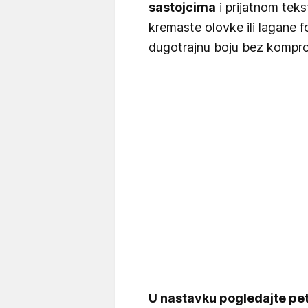
sastojcima
i prijatnom teks
kremaste olovke ili lagane 
dugotrajnu boju bez kompro
U nastavku pogledajte pe