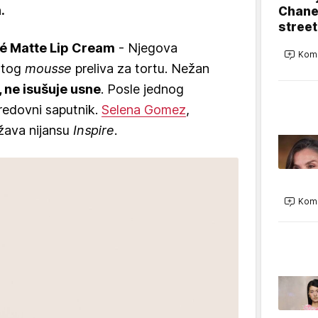
.
Chanel
street
lé Matte Lip Cream
- Njegova
Kome
astog
mousse
preliva za tortu. Nežan
 ne isušuje usne
. Posle jednog
redovni saputnik.
Selena Gomez
,
žava nijansu
Inspire.
Kome