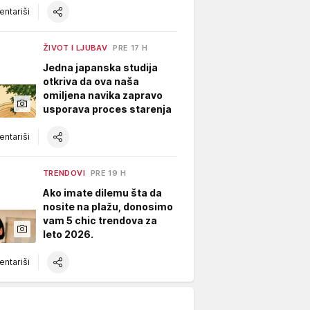
ntariši
ŽIVOT I LJUBAV
PRE 17 H
Jedna japanska studija
otkriva da ova naša
omiljena navika zapravo
usporava proces starenja
ntariši
TRENDOVI
PRE 19 H
Ako imate dilemu šta da
nosite na plažu, donosimo
vam 5 chic trendova za
leto 2026.
ntariši