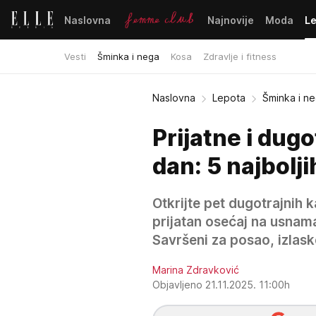
Naslovna
Najnovije
Moda
L
Vesti
Šminka i nega
Kosa
Zdravlje i fitness
Naslovna
Lepota
Šminka i n
Prijatne i dugo
dan: 5 najbolj
Otkrijte pet dugotrajnih 
prijatan osećaj na usnama
Savršeni za posao, izlask
Marina Zdravković
Objavljeno 21.11.2025. 11:00h