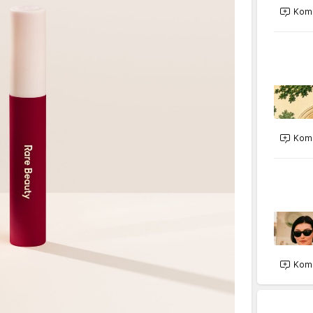
Kome
Kome
Kome