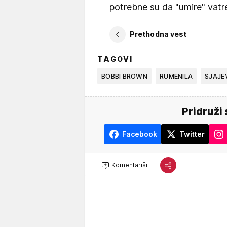
potrebne su da "umire" vatr
Prethodna vest
TAGOVI
BOBBI BROWN
RUMENILA
SJAJE
Pridruži 
Facebook
Twitter
Komentariši