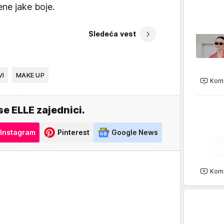
ene jake boje.
Sledeća vest
VI
MAKE UP
Kome
se ELLE zajednici.
Instagram
Pinterest
Google News
Kome