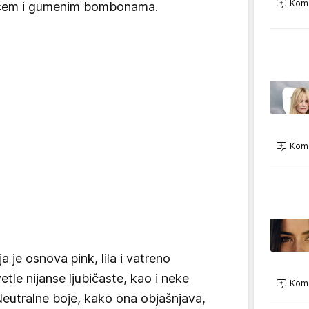
Kome
cvećem i gumenim bombonama.
Kome
a je osnova pink, lila i vatreno
etle nijanse ljubičaste, kao i neke
Kome
Neutralne boje, kako ona objašnjava,