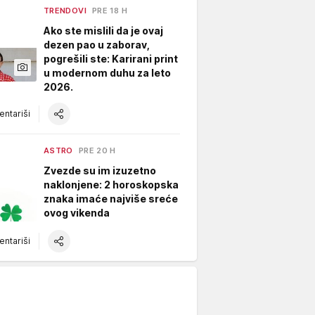
TRENDOVI
PRE 18 H
Ako ste mislili da je ovaj
dezen pao u zaborav,
pogrešili ste: Karirani print
u modernom duhu za leto
2026.
ntariši
ASTRO
PRE 20 H
Zvezde su im izuzetno
naklonjene: 2 horoskopska
znaka imaće najviše sreće
ovog vikenda
ntariši