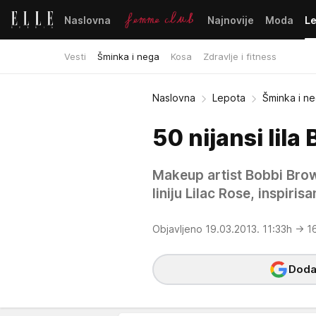
Naslovna
Najnovije
Moda
L
Vesti
Šminka i nega
Kosa
Zdravlje i fitness
Naslovna
Lepota
Šminka i n
50 nijansi lil
Makeup artist Bobbi Brow
liniju Lilac Rose, inspi
Objavljeno 19.03.2013. 11:33h
→ 1
Dodaj