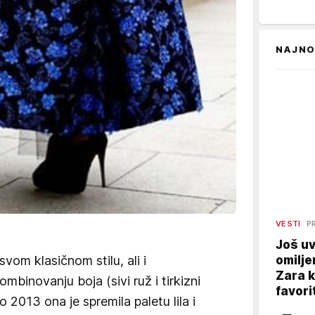
NAJNO
VESTI
P
Još uv
omilje
vom klasičnom stilu, ali i
Zara 
mbinovanju boja (sivi ruž i tirkizni
favori
o 2013 ona je spremila paletu lila i