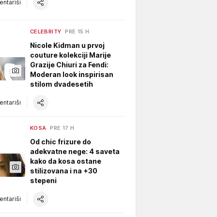
ntariši
CELEBRITY
PRE 15 H
Nicole Kidman u prvoj
couture kolekciji Marije
Grazije Chiuri za Fendi:
Moderan look inspirisan
stilom dvadesetih
ntariši
KOSA
PRE 17 H
Od chic frizure do
adekvatne nege: 4 saveta
kako da kosa ostane
stilizovana i na +30
stepeni
ntariši