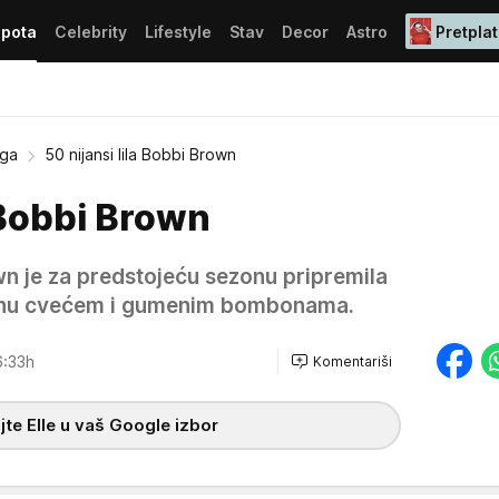
epota
Celebrity
Lifestyle
Stav
Decor
Astro
Pretplat
ega
50 nijansi lila Bobbi Brown
a Bobbi Brown
n je za predstojeću sezonu pripremila
risanu cvećem i gumenim bombonama.
6:33h
Komentariši
te Elle u vaš Google izbor