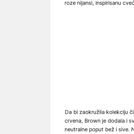
roze nijansi, inspirisanu 
Da bi zaokružila kolekciju čij
crvena, Brown je dodala i sv
neutralne poput bež i sive. 