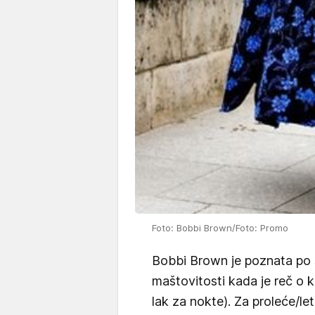
Foto: Bobbi Brown/Foto: Promo
Bobbi Brown je poznata po s
maštovitosti kada je reč o ko
lak za nokte). Za proleće/let