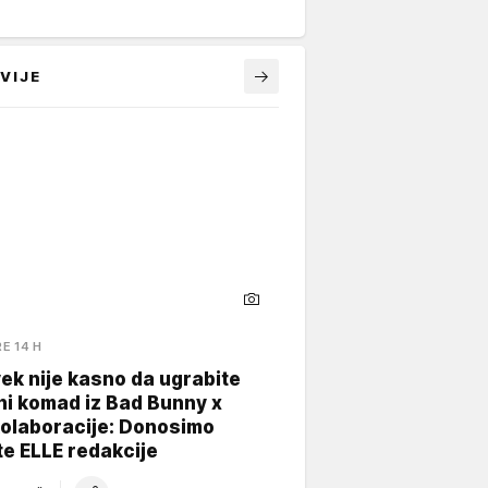
VIJE
RE 14 H
ek nije kasno da ugrabite
ni komad iz Bad Bunny x
kolaboracije: Donosimo
te ELLE redakcije