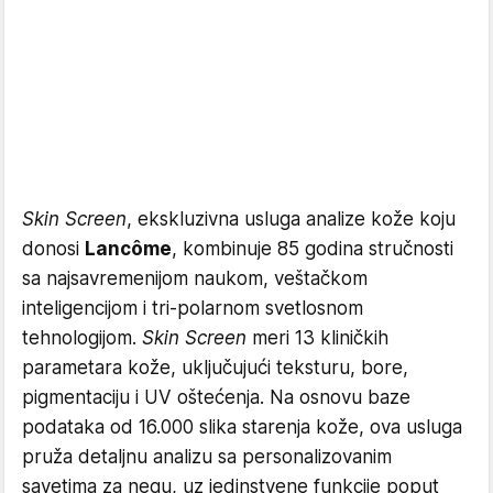
Skin Screen
, ekskluzivna usluga analize kože koju
donosi
Lancôme
, kombinuje 85 godina stručnosti
sa najsavremenijom naukom, veštačkom
inteligencijom i tri-polarnom svetlosnom
tehnologijom.
Skin Screen
meri 13 kliničkih
parametara kože, uključujući teksturu, bore,
pigmentaciju i UV oštećenja. Na osnovu baze
podataka od 16.000 slika starenja kože, ova usluga
pruža detaljnu analizu sa personalizovanim
savetima za negu, uz jedinstvene funkcije poput