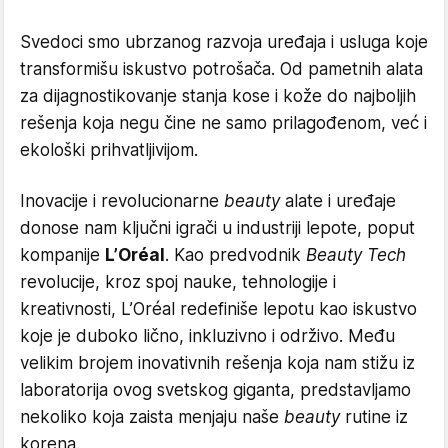
Svedoci smo ubrzanog razvoja uređaja i usluga koje
transformišu iskustvo potrošača. Od pametnih alata
za dijagnostikovanje stanja kose i kože do najboljih
rešenja koja negu čine ne samo prilagođenom, već i
ekološki prihvatljivijom.
Inovacije i revolucionarne
beauty
alate i uređaje
donose nam ključni igrači u industriji lepote, poput
kompanije
L’Oréal
. Kao predvodnik
Beauty Tech
revolucije, kroz spoj nauke, tehnologije i
kreativnosti, L’Oréal redefiniše lepotu kao iskustvo
koje je duboko lično, inkluzivno i održivo. Među
velikim brojem inovativnih rešenja koja nam stižu iz
laboratorija ovog svetskog giganta, predstavljamo
nekoliko koja zaista menjaju naše
beauty
rutine iz
korena.