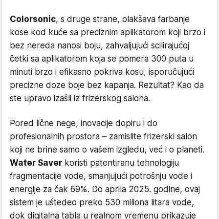
Colorsonic
, s druge strane, olakšava farbanje
kose kod kuće sa preciznim aplikatorom koji brzo i
bez nereda nanosi boju, zahvaljujući scilirajućoj
četki sa aplikatorom koja se pomera 300 puta u
minuti brzo i efikasno pokriva kosu, isporučujući
precizne doze boje bez kapanja. Rezultat? Kao da
ste upravo izašli iz frizerskog salona.
Pored lične nege, inovacije dopiru i do
profesionalnih prostora – zamislite frizerski salon
koji ne brine samo o vašem izgledu, već i o planeti.
Water Saver
koristi patentiranu tehnologiju
fragmentacije vode, smanjujući potrošnju vode i
energije za čak 69%. Do aprila 2025. godine, ovaj
sistem je uštedeo preko 530 miliona litara vode,
dok digitalna tabla u realnom vremenu prikazuje