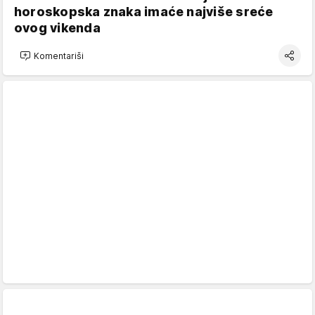
horoskopska znaka imaće najviše sreće
ovog vikenda
Komentariši