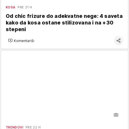
KOSA
PRE 21 H
Od chic frizure do adekvatne nege: 4 saveta
kako da kosa ostane stilizovana i na +30
stepeni
Komentariši
TRENDOVI
PRE 22 H