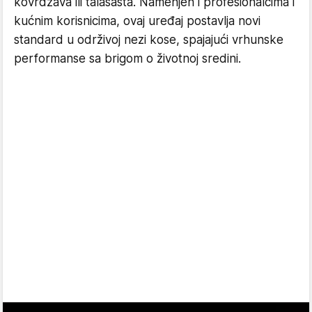
kovrdžava ili talasasta. Namenjen i profesionalcima i
kućnim korisnicima, ovaj uređaj postavlja novi
standard u održivoj nezi kose, spajajući vrhunske
performanse sa brigom o životnoj sredini.