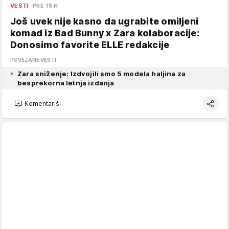
VESTI
PRE 18 H
Još uvek nije kasno da ugrabite omiljeni
komad iz Bad Bunny x Zara kolaboracije:
Donosimo favorite ELLE redakcije
POVEZANE VESTI
Zara sniženje: Izdvojili smo 5 modela haljina za
besprekorna letnja izdanja
Komentariši