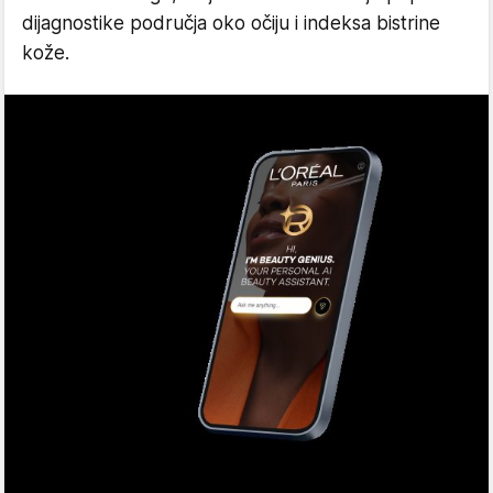
dijagnostike područja oko očiju i indeksa bistrine
kože.