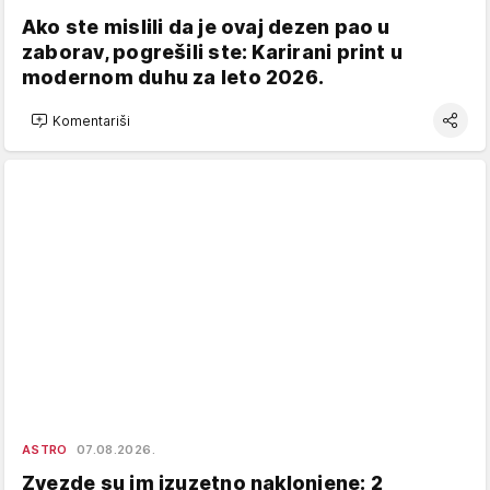
Ako ste mislili da je ovaj dezen pao u
zaborav, pogrešili ste: Karirani print u
modernom duhu za leto 2026.
Komentariši
ASTRO
07.08.2026.
Zvezde su im izuzetno naklonjene: 2