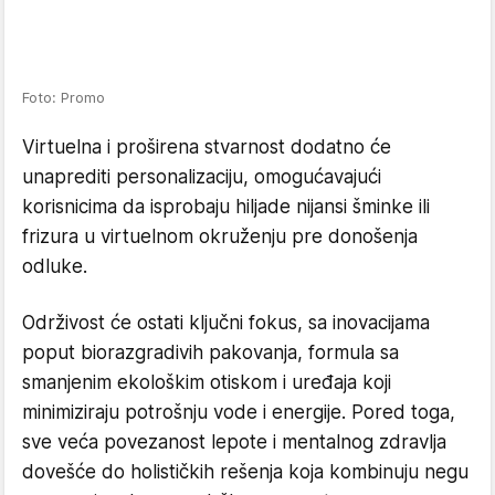
Foto: Promo
Virtuelna i proširena stvarnost dodatno će
unaprediti personalizaciju, omogućavajući
korisnicima da isprobaju hiljade nijansi šminke ili
frizura u virtuelnom okruženju pre donošenja
odluke.
Održivost će ostati ključni fokus, sa inovacijama
poput biorazgradivih pakovanja, formula sa
smanjenim ekološkim otiskom i uređaja koji
minimiziraju potrošnju vode i energije. Pored toga,
sve veća povezanost lepote i mentalnog zdravlja
dovešće do holističkih rešenja koja kombinuju negu