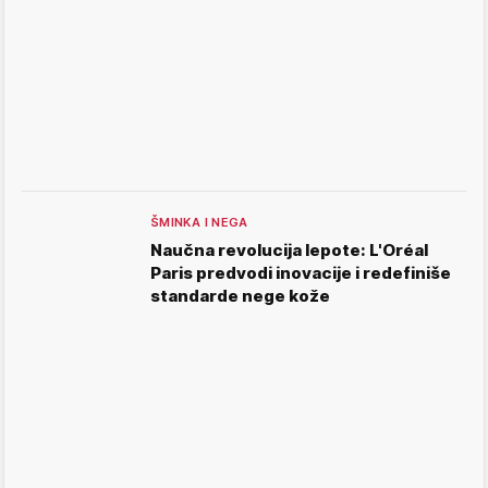
ŠMINKA I NEGA
Naučna revolucija lepote: L'Oréal
Paris predvodi inovacije i redefiniše
standarde nege kože