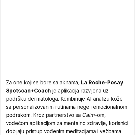
Za one koji se bore sa aknama,
La Roche-Posay
Spotscan+Coach
je aplikacija razvijena uz
podršku dermatologa. Kombinuje AI analizu kože
sa personalizovanim rutinama nege i emocionalnom
podrškom. Kroz partnerstvo sa
Calm
-om,
vodećom aplikacijom za mentalno zdravlje, korisnici
dobijaju pristup vođenim meditacijama i vežbama