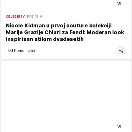
CELEBRITY
PRE 19 H
Nicole Kidman u prvoj couture kolekciji
Marije Grazije Chiuri za Fendi: Moderan look
inspirisan stilom dvadesetih
Komentariši