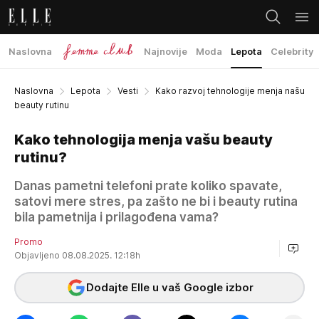
Naslovna
Najnovije
Moda
Lepota
Celebrity
Naslovna
Lepota
Vesti
Kako razvoj tehnologije menja našu
beauty rutinu
Kako tehnologija menja vašu beauty
rutinu?
Danas pametni telefoni prate koliko spavate,
satovi mere stres, pa zašto ne bi i beauty rutina
bila pametnija i prilagođena vama?
Promo
Objavljeno 08.08.2025. 12:18h
Dodajte Elle u vaš Google izbor