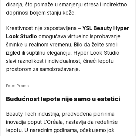
disanja, što pomaže u smanjenju stresa i indirektno
doprinosi boljem stanju kože.
Kreativnost nije zapostavljena –
YSL Beauty Hyper
Look Studio
omogućava virtuelno isprobavanje
šminke u realnom vremenu. Bilo da želite smeli
izgled ili suptilnu eleganciju, Hyper Look Studio
slavi raznolikost i individualnost, čineći lepotu
prostorom za samoizražavanje.
Foto: Promo
Budućnost lepote nije samo u estetici
Beauty Tech industrija, predvođena pionirima
inovacija poput L’Oréala, nastavlja da redefinše
lepotu. U narednim godinama, očekujemo još