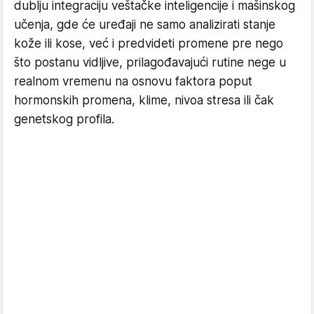
dublju integraciju veštačke inteligencije i mašinskog
učenja, gde će uređaji ne samo analizirati stanje
kože ili kose, već i predvideti promene pre nego
što postanu vidljive, prilagođavajući rutine nege u
realnom vremenu na osnovu faktora poput
hormonskih promena, klime, nivoa stresa ili čak
genetskog profila.