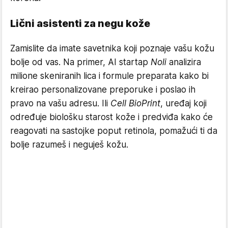
Lični asistenti za negu kože
Zamislite da imate savetnika koji poznaje vašu kožu
bolje od vas. Na primer, AI startap
Noli
analizira
milione skeniranih lica i formule preparata kako bi
kreirao personalizovane preporuke i poslao ih
pravo na vašu adresu. Ili
Cell BioPrint
, uređaj koji
određuje biološku starost kože i predviđa kako će
reagovati na sastojke poput retinola, pomažući ti da
bolje razumeš i neguješ kožu.