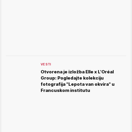
VESTI
Otvorena je izložba Elle x L'Oréal
Group: Pogledajte kolekciju
fotografija "Lepota van okvira" u
Francuskom institutu