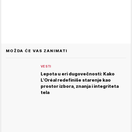
MOŽDA ĆE VAS ZANIMATI
VESTI
Lepota u eri dugovečnosti: Kako
L'Oréal redefiniše starenje kao
prostor izbora, znanja i integriteta
tela