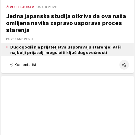
ŽIVOT I LJUBAV
05.08.2026.
Jedna japanska studija otkriva da ova naša
omiljena navika zapravo usporava proces
starenja
POVEZANE VESTI
Dugogodišnja prijateljstva usporavaju starenje: Vaši
najbolji prijatelji mogu biti ključ dugovečnosti
Komentariši