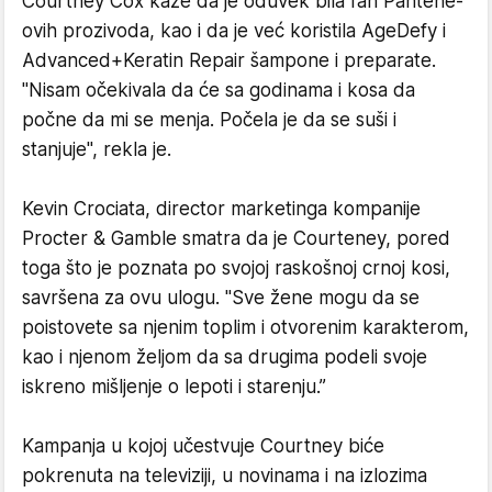
Courtney Cox kaže da je oduvek bila fan Pantene-
ovih prozivoda, kao i da je već koristila AgeDefy i
Advanced+Keratin Repair šampone i preparate.
"Nisam očekivala da će sa godinama i kosa da
počne da mi se menja. Počela je da se suši i
stanjuje", rekla je.
Kevin Crociata, director marketinga kompanije
Procter & Gamble smatra da je Courteney, pored
toga što je poznata po svojoj raskošnoj crnoj kosi,
savršena za ovu ulogu. "Sve žene mogu da se
poistovete sa njenim toplim i otvorenim karakterom,
kao i njenom željom da sa drugima podeli svoje
iskreno mišljenje o lepoti i starenju.”
Kampanja u kojoj učestvuje Courtney biće
pokrenuta na televiziji, u novinama i na izlozima