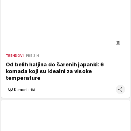
TRENDOVI
PRE 3 H
Od belih haljina do šarenih japanki: 6
komada koji su idealni za visoke
temperature
Komentariši