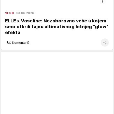
VESTI
03.06.2026.
ELLE x Vaseline: Nezaboravno veče u kojem
smo otkrili tajnu ultimativnog letnjeg "glow"
efekta
Komentariši