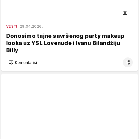
VESTI
29.04.2026.
Donosimo tajne savršenog party makeup
looka uz YSL Lovenude i Ivanu Bilandžiju
Billy
Komentariši