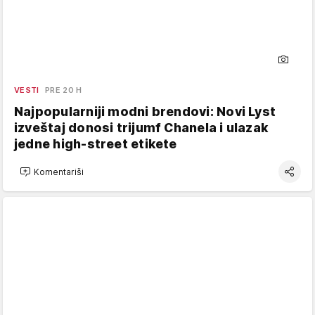
VESTI
PRE 20 H
Najpopularniji modni brendovi: Novi Lyst
izveštaj donosi trijumf Chanela i ulazak
jedne high-street etikete
Komentariši