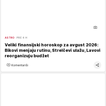
ASTRO
PRE 4 H
Veliki finansijski horoskop za avgust 2026:
Bikovi menjaju rutinu, Strelčevi ulažu, Lavovi
reorganizuju budžet
Komentariši