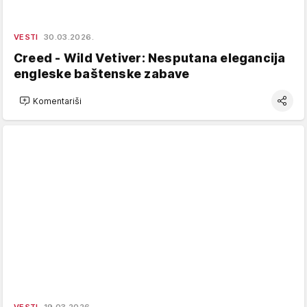
VESTI
30.03.2026.
Creed - Wild Vetiver: Nesputana elegancija
engleske baštenske zabave
Komentariši