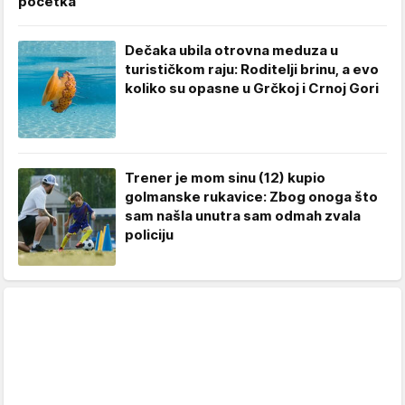
početka
Dečaka ubila otrovna meduza u
turističkom raju: Roditelji brinu, a evo
koliko su opasne u Grčkoj i Crnoj Gori
Trener je mom sinu (12) kupio
golmanske rukavice: Zbog onoga što
sam našla unutra sam odmah zvala
policiju