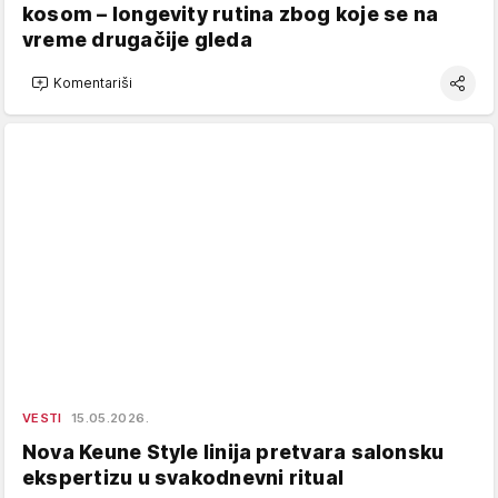
kosom – longevity rutina zbog koje se na
vreme drugačije gleda
Komentariši
VESTI
15.05.2026.
Nova Keune Style linija pretvara salonsku
ekspertizu u svakodnevni ritual