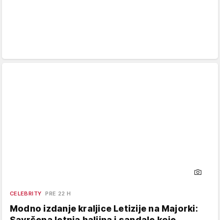
CELEBRITY
PRE 22 H
Modno izdanje kraljice Letizije na Majorki:
Savršena letnja haljina i sandale koje