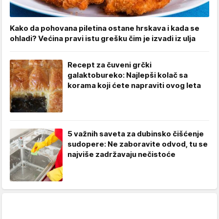
Kako da pohovana piletina ostane hrskava i kada se
ohladi? Većina pravi istu grešku čim je izvadi iz ulja
Recept za čuveni grčki
galaktobureko: Najlepši kolač sa
korama koji ćete napraviti ovog leta
5 važnih saveta za dubinsko čišćenje
sudopere: Ne zaboravite odvod, tu se
najviše zadržavaju nečistoće