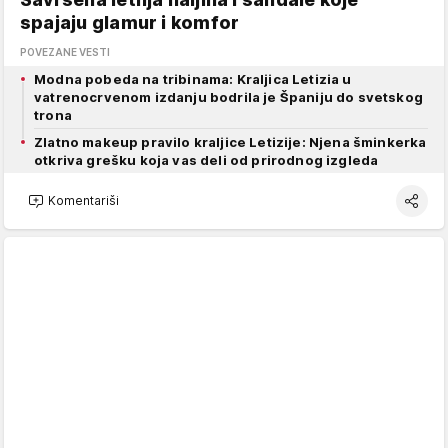
spajaju glamur i komfor
POVEZANE VESTI
Modna pobeda na tribinama: Kraljica Letizia u
vatrenocrvenom izdanju bodrila je Španiju do svetskog
trona
Zlatno makeup pravilo kraljice Letizije: Njena šminkerka
otkriva grešku koja vas deli od prirodnog izgleda
Komentariši