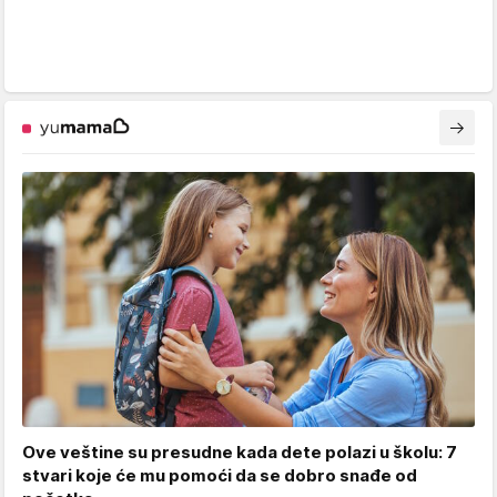
Ove veštine su presudne kada dete polazi u školu: 7
stvari koje će mu pomoći da se dobro snađe od