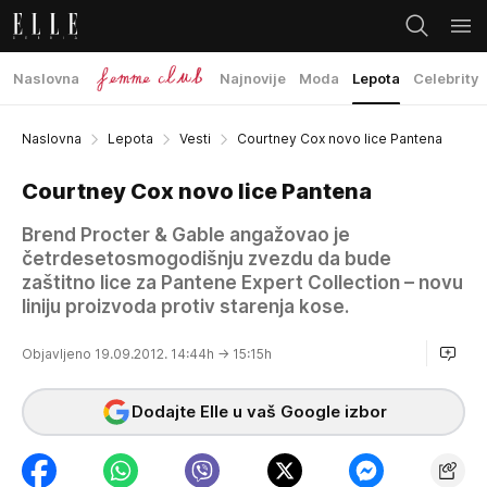
Naslovna
Najnovije
Moda
Lepota
Celebrity
Naslovna
Lepota
Vesti
Courtney Cox novo lice Pantena
Courtney Cox novo lice Pantena
Brend Procter & Gable angažovao je
četrdesetosmogodišnju zvezdu da bude
zaštitno lice za Pantene Expert Collection – novu
liniju proizvoda protiv starenja kose.
Objavljeno 19.09.2012. 14:44h
→ 15:15h
Dodajte Elle u vaš Google izbor