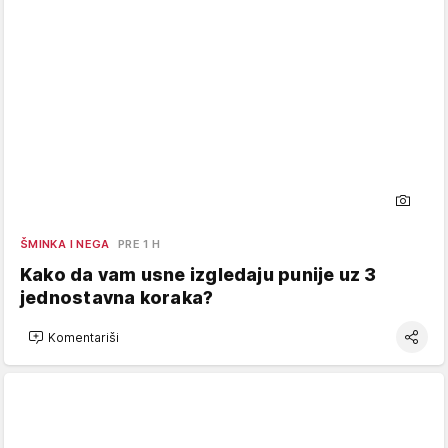
ŠMINKA I NEGA
PRE 1 H
Kako da vam usne izgledaju punije uz 3
jednostavna koraka?
Komentariši