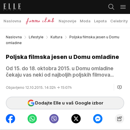
Naslovna
Najnovije
Moda
Lepota
Celebrity
Naslovna
Lifestyle
Kultura
Poljska filmska jesen u Domu
omladine
Poljska filmska jesen u Domu omladine
Od 15. do 18. oktobra 2015. u Domu omladine
čekaju vas neki od najboljih poljskih filmova...
Objavljeno 12.10.2015. 14:32h
→ 15:07h
Dodajte Elle u vaš Google izbor