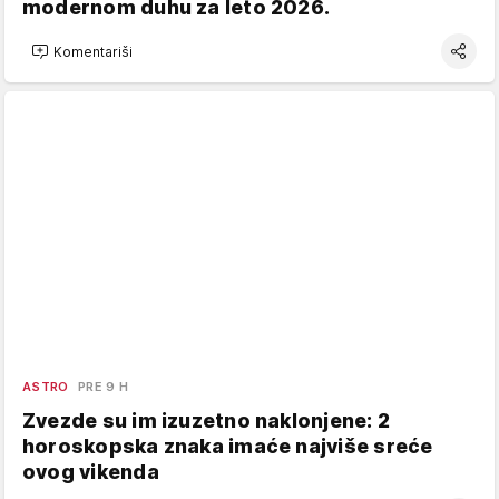
modernom duhu za leto 2026.
Komentariši
ASTRO
PRE 9 H
Zvezde su im izuzetno naklonjene: 2
horoskopska znaka imaće najviše sreće
ovog vikenda