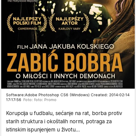
Software:Adobe Photoshop CS6 (Windows) Created: 2014:02:14
17:17:56
Foto: foto: Promo
Korupcija u fudbalu, sećanje na rat, borba protiv
starih struktura i okoštalih normi, potraga za
istinskim ispunjenjem u životu…