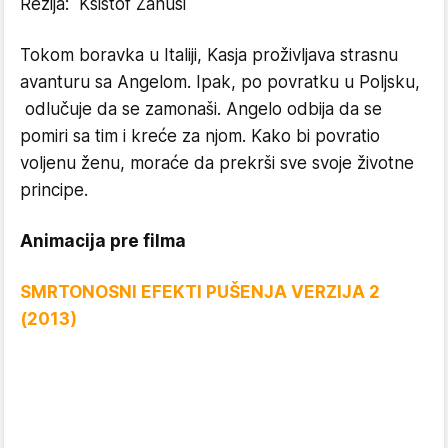
Režija: Kšištof Zanusi
Tokom boravka u Italiji, Kasja proživljava strasnu
avanturu sa Angelom. Ipak, po povratku u Poljsku,
odlučuje da se zamonaši. Angelo odbija da se
pomiri sa tim i kreće za njom. Kako bi povratio
voljenu ženu, moraće da prekrši sve svoje životne
principe.
Animacija pre filma
SMRTONOSNI EFEKTI PUŠENJA VERZIJA 2
(2013)