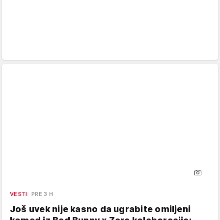
VESTI
PRE 3 H
Još uvek nije kasno da ugrabite omiljeni