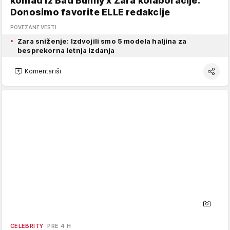
komad iz Bad Bunny x Zara kolaboracije:
Donosimo favorite ELLE redakcije
POVEZANE VESTI
Zara sniženje: Izdvojili smo 5 modela haljina za
besprekorna letnja izdanja
Komentariši
CELEBRITY
PRE 4 H