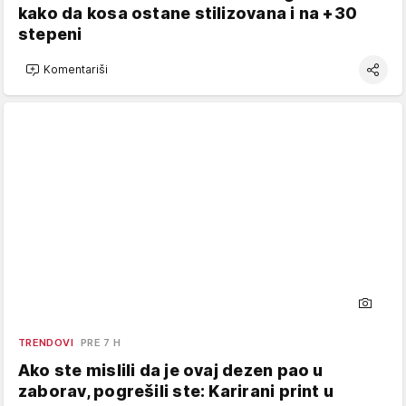
kako da kosa ostane stilizovana i na +30
stepeni
Komentariši
TRENDOVI
PRE 7 H
Ako ste mislili da je ovaj dezen pao u
zaborav, pogrešili ste: Karirani print u