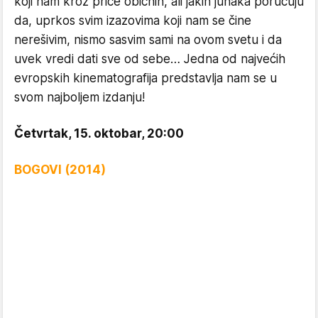
koji nam kroz priče običnih, ali jakih junaka poručuju
da, uprkos svim izazovima koji nam se čine
nerešivim, nismo sasvim sami na ovom svetu i da
uvek vredi dati sve od sebe… Jedna od najvećih
evropskih kinematografija predstavlja nam se u
svom najboljem izdanju!
Četvrtak, 15. oktobar, 20:00
BOGOVI (2014)