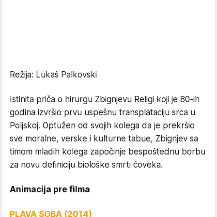
Režija: Lukaš Palkovski
Istinita priča o hirurgu Zbignjevu Religi koji je 80-ih
godina izvršio prvu uspešnu transplataciju srca u
Poljskoj. Optužen od svojih kolega da je prekršio
sve moralne, verske i kulturne tabue, Zbignjev sa
timom mladih kolega započinje bespoštednu borbu
za novu definiciju biološke smrti čoveka.
Animacija pre filma
PLAVA SOBA (2014)