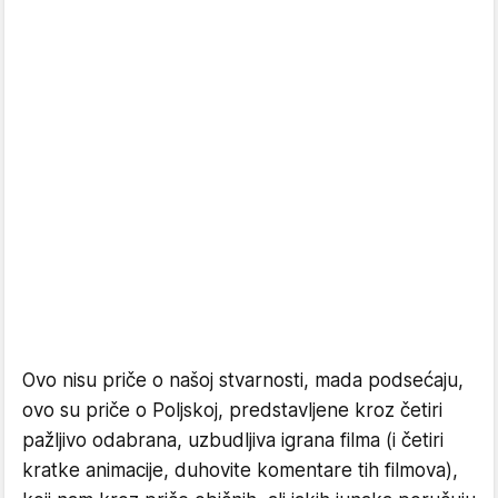
Ovo nisu priče o našoj stvarnosti, mada podsećaju,
ovo su priče o Poljskoj, predstavljene kroz četiri
pažljivo odabrana, uzbudljiva igrana filma (i četiri
kratke animacije, duhovite komentare tih filmova),