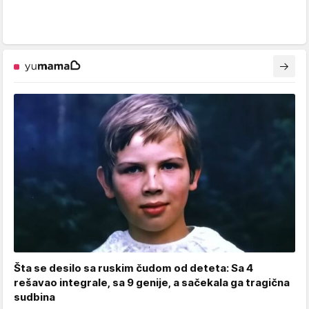
Šta se desilo sa ruskim čudom od deteta: Sa 4
rešavao integrale, sa 9 genije, a sačekala ga tragična
sudbina