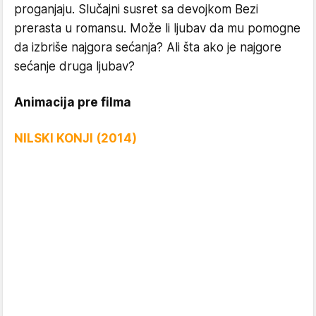
proganjaju. Slučajni susret sa devojkom Bezi
prerasta u romansu. Može li ljubav da mu pomogne
da izbriše najgora sećanja? Ali šta ako je najgore
sećanje druga ljubav?
Animacija pre filma
NILSKI KONJI (2014)