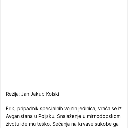
Režija: Jan Jakub Kolski
Erik, pripadnik specijalnih vojnih jedinica, vraća se iz
Avganistana u Poljsku. Snalaženje u mirnodopskom
životu ide mu teško. Sećanja na krvave sukobe ga