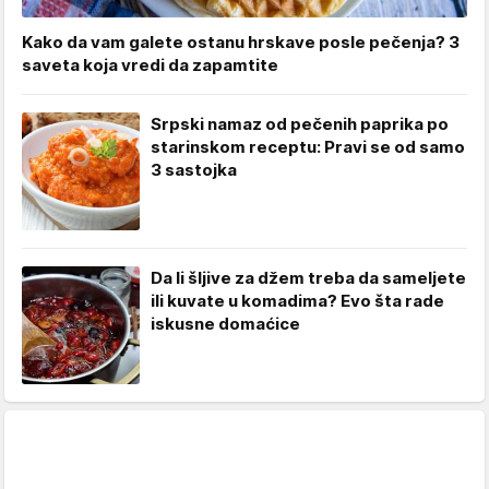
Kako da vam galete ostanu hrskave posle pečenja? 3
saveta koja vredi da zapamtite
Srpski namaz od pečenih paprika po
starinskom receptu: Pravi se od samo
3 sastojka
Da li šljive za džem treba da sameljete
ili kuvate u komadima? Evo šta rade
iskusne domaćice