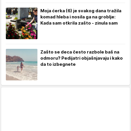
Moja ćerka (6) je svakog dana tražila
komad hleba i nosila ga na groblje:
Kada sam otkrila zašto - zinula sam
Zašto se deca često razbole baš na
odmoru? Pedijatri objašnjavaju i kako
da to izbegnete