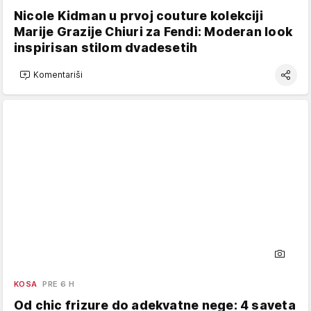
Nicole Kidman u prvoj couture kolekciji
Marije Grazije Chiuri za Fendi: Moderan look
inspirisan stilom dvadesetih
Komentariši
KOSA
PRE 6 H
Od chic frizure do adekvatne nege: 4 saveta