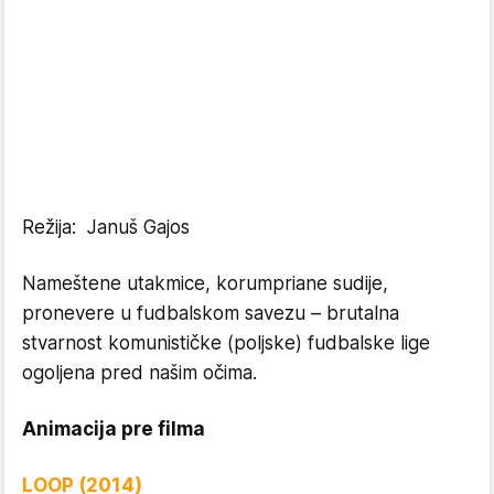
Režija: Januš Gajos
Nameštene utakmice, korumpriane sudije,
pronevere u fudbalskom savezu – brutalna
stvarnost komunističke (poljske) fudbalske lige
ogoljena pred našim očima.
Animacija pre filma
LOOP (2014)