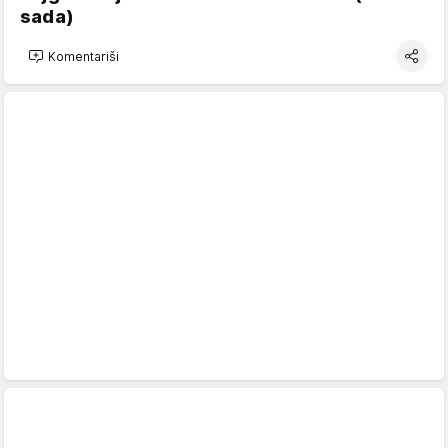
sada)
Komentariši