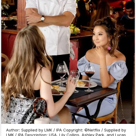
Author: Supplied by LMK / IPA Copyright: ©Netflix / Supplied by
LMK / IPA Description: USA. Lily Collins, Ashley Park, and Lucas