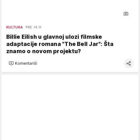
KULTURA
PRE 14 H
Billie Eilish u glavnoj ulozi filmske
adaptacije romana "The Bell Jar": Šta
znamo o novom projektu?
Komentariši