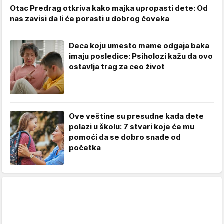
Otac Predrag otkriva kako majka upropasti dete: Od
nas zavisi da li će porasti u dobrog čoveka
Deca koju umesto mame odgaja baka
imaju posledice: Psiholozi kažu da ovo
ostavlja trag za ceo život
Ove veštine su presudne kada dete
polazi u školu: 7 stvari koje će mu
pomoći da se dobro snađe od
početka