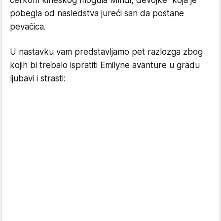
ćerkom kineskog mogula Mindi, devojke koja je
pobegla od nasledstva jureći san da postane
pevačica.
U nastavku vam predstavljamo pet razlozga zbog
kojih bi trebalo ispratiti Emilyne avanture u gradu
ljubavi i strasti: