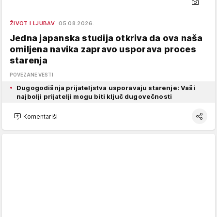
ŽIVOT I LJUBAV
05.08.2026.
Jedna japanska studija otkriva da ova naša
omiljena navika zapravo usporava proces
starenja
POVEZANE VESTI
Dugogodišnja prijateljstva usporavaju starenje: Vaši
najbolji prijatelji mogu biti ključ dugovečnosti
Komentariši