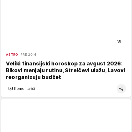
ASTRO
PRE 20 H
Veliki finansijski horoskop za avgust 2026:
Bikovi menjaju rutinu, Strelčevi ulažu, Lavovi
reorganizuju budžet
Komentariši