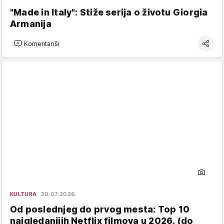
"Made in Italy": Stiže serija o životu Giorgia
Armanija
Komentariši
KULTURA
30.07.2026.
Od poslednjeg do prvog mesta: Top 10
najgledanijih Netflix filmova u 2026. (do