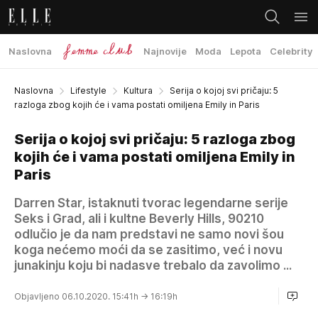
Naslovna
Najnovije
Moda
Lepota
Celebrity
Naslovna
Lifestyle
Kultura
Serija o kojoj svi pričaju: 5
razloga zbog kojih će i vama postati omiljena Emily in Paris
Serija o kojoj svi pričaju: 5 razloga zbog
kojih će i vama postati omiljena Emily in
Paris
Darren Star, istaknuti tvorac legendarne serije
Seks i Grad, ali i kultne Beverly Hills, 90210
odlučio je da nam predstavi ne samo novi šou
koga nećemo moći da se zasitimo, već i novu
junakinju koju bi nadasve trebalo da zavolimo ...
Objavljeno 06.10.2020. 15:41h
→ 16:19h