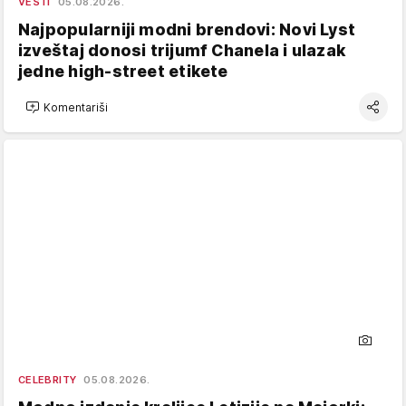
VESTI
05.08.2026.
Najpopularniji modni brendovi: Novi Lyst
izveštaj donosi trijumf Chanela i ulazak
jedne high-street etikete
Komentariši
CELEBRITY
05.08.2026.