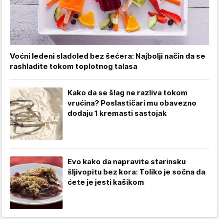
Voćni ledeni sladoled bez šećera: Najbolji način da se
rashladite tokom toplotnog talasa
Kako da se šlag ne razliva tokom
vrućina? Poslastičari mu obavezno
dodaju 1 kremasti sastojak
Evo kako da napravite starinsku
šljivopitu bez kora: Toliko je sočna da
ćete je jesti kašikom