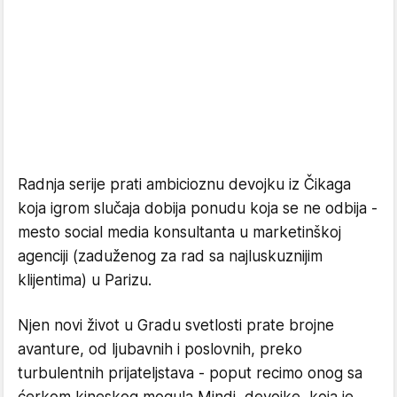
Radnja serije prati ambicioznu devojku iz Čikaga
koja igrom slučaja dobija ponudu koja se ne odbija -
mesto social media konsultanta u marketinškoj
agenciji (zaduženog za rad sa najluskuznijim
klijentima) u Parizu.
Njen novi život u Gradu svetlosti prate brojne
avanture, od ljubavnih i poslovnih, preko
turbulentnih prijateljstava - poput recimo onog sa