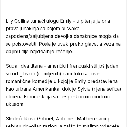
Lily Collins tumači ulogu Emily - u pitanju je ona
prava junakinja sa kojom bi svaka
zaposlena/zaljubljena devojka današnjice mogla da
se poistovetiti. Posla je uvek preko glave, a veza na
daljinu nije najidealnije rešenje.
Sudar dva titana - američki i francuski stil još jedan
su od glavnih (i omiljenih) nam fokusa, ove
romantične komedije u kojoj je Emily predstavljena
kao urbana Amerikanka, dok je Sylvie (njena šefica)
otmena Francuskinja sa besprekornim modnim
ukusom.
Sledeći likovi: Gabriel, Antoine i Mathieu sami po
sebi su dovoljan razlog, a zašto to mislimo videćete