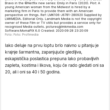
Bravo in the ©Netflix new series: Emily in Paris (2020). Plot: A
young American woman from the Midwest is hired by a
marketing firm in Paris to provide them with an American
perspective on things. Ref: LMK106-J6781-280920 Supplied by
LMKMEDIA. Editorial Only. Landmark Media is not the copyright
owner of these Film or TV stills but provides a service only for
recognised Media outlets. pictures@lmkmedia.com
Software:MomaPIX 6.0 Created: 2020:09:28 23:20:09
Foto: Foto: Profimedia
Iako deluje na prvu loptu brlo naivno u pitanju je
krajnje šarmantna, zapanjujuće gledljiva,
eskapistička poslastica prepuna lako probavljivih
zapleta, kostima i likova, koju će rado gledati oni sa
20, ali i oni sa 40 i 50 godina.