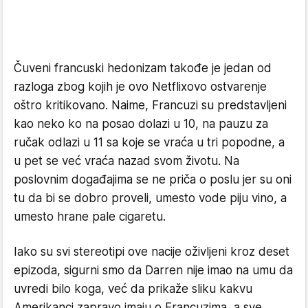
Čuveni francuski hedonizam takođe je jedan od
razloga zbog kojih je ovo Netflixovo ostvarenje
oštro kritikovano. Naime, Francuzi su predstavljeni
kao neko ko na posao dolazi u 10, na pauzu za
ručak odlazi u 11 sa koje se vraća u tri popodne, a
u pet se već vraća nazad svom životu. Na
poslovnim događajima se ne priča o poslu jer su oni
tu da bi se dobro proveli, umesto vode piju vino, a
umesto hrane pale cigaretu.
Iako su svi stereotipi ove nacije oživljeni kroz deset
epizoda, sigurni smo da Darren nije imao na umu da
uvredi bilo koga, već da prikaže sliku kakvu
Amerikanci zapravo imaju o Francuzima, a sve