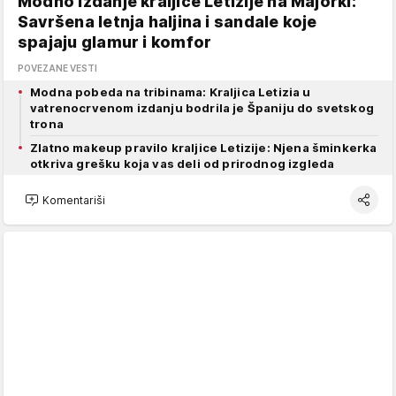
Modno izdanje kraljice Letizije na Majorki:
Savršena letnja haljina i sandale koje
spajaju glamur i komfor
POVEZANE VESTI
Modna pobeda na tribinama: Kraljica Letizia u
vatrenocrvenom izdanju bodrila je Španiju do svetskog
trona
Zlatno makeup pravilo kraljice Letizije: Njena šminkerka
otkriva grešku koja vas deli od prirodnog izgleda
Komentariši