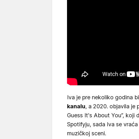
Iva je pre nekoliko godina b
kanalu
, a 2020. objavila j
Guess It's About You”, koji
Spotifyju, sada Iva se vraća
muzičkoj sceni.