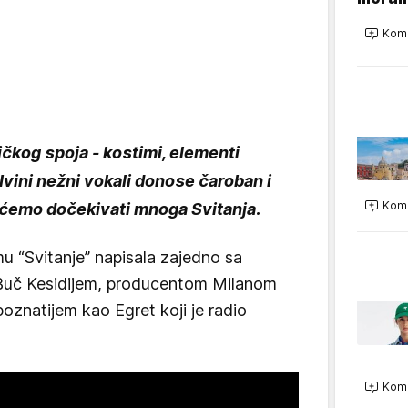
Kome
ičkog spoja - kostimi, elementi
 Ivini nežni vokali donose čaroban i
Kome
i ćemo dočekivati mnoga Svitanja.
 “Svitanje” napisala zajedno sa
uč Kesidijem, producentom Milanom
oznatijem kao Egret koji je radio
Kome