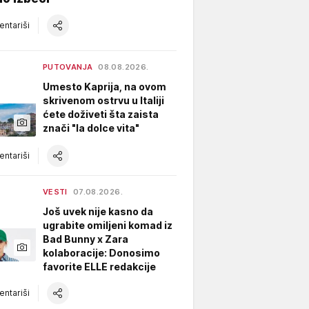
ntariši
PUTOVANJA
08.08.2026.
Umesto Kaprija, na ovom
skrivenom ostrvu u Italiji
ćete doživeti šta zaista
znači "la dolce vita"
ntariši
VESTI
07.08.2026.
Još uvek nije kasno da
ugrabite omiljeni komad iz
Bad Bunny x Zara
kolaboracije: Donosimo
favorite ELLE redakcije
ntariši