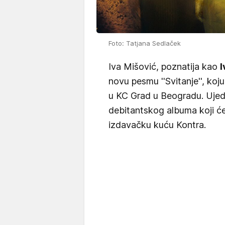
Foto: Tatjana Sedlaček
Iva Mišović, poznatija kao
I
novu pesmu ''Svitanje'', ko
u KC Grad u Beogradu. Ujedn
debitantskog albuma koji će
izdavačku kuću Kontra.