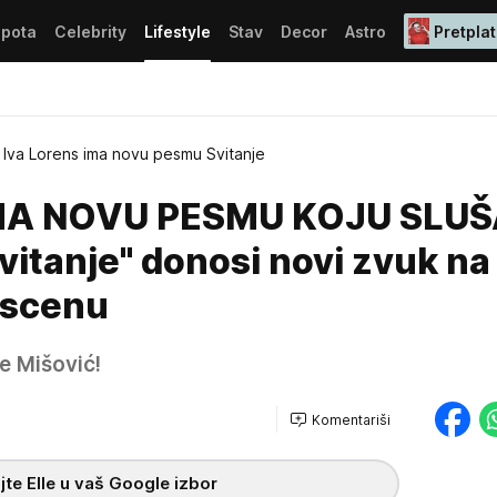
epota
Celebrity
Lifestyle
Stav
Decor
Astro
Pretplat
Iva Lorens ima novu pesmu Svitanje
IMA NOVU PESMU KOJU SLU
vitanje'' donosi novi zvuk na
 scenu
e Mišović!
Komentariši
te Elle u vaš Google izbor