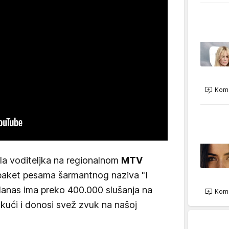
Kome
ila voditeljka na regionalnom
MTV
e paket pesama šarmantnog naziva "I
 danas ima preko 400.000 slušanja na
Kome
 kući i donosi svež zvuk na našoj