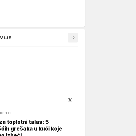
VIJE
RE 1 H
za toplotni talas: 5
ćih grešaka u kući koje
o izbeći