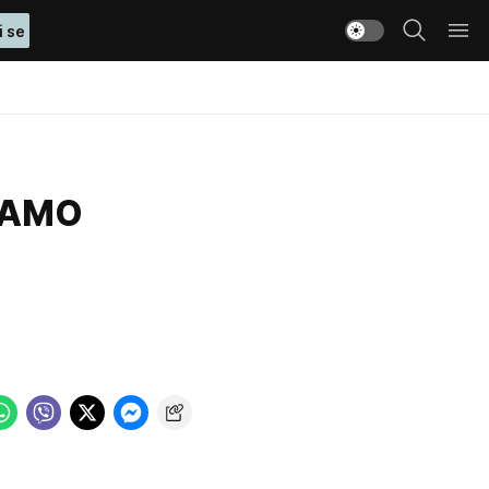
i se
ŠAMO