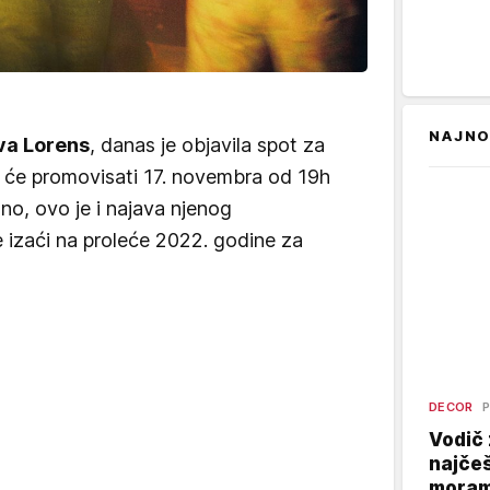
NAJNO
va Lorens
, danas je objavila spot za
ju će promovisati 17. novembra od 19h
o, ovo je i najava njenog
 izaći na proleće 2022. godine za
DECOR
P
Vodič 
najčeš
moram