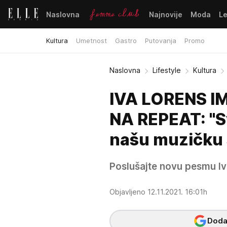
Naslovna
Najnovije
Moda
L
Kultura
Umetnost
Gastro
Putovanja
Promo
Naslovna
Lifestyle
Kultura
IVA LORENS 
NA REPEAT: ''S
našu muzičku
Poslušajte novu pesmu Iv
Objavljeno 12.11.2021. 16:01h
Dodaj