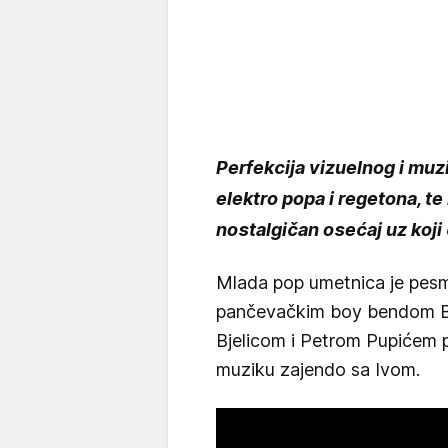
Perfekcija vizuelnog i muz
elektro popa i regetona, te
nostalgičan osećaj uz koj
Mlada pop umetnica je pesmu
pančevačkim boy bendom B
Bjelicom i Petrom Pupićem p
muziku zajendo sa Ivom.