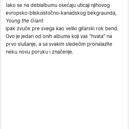
Iako se na debialbumu osećaju uticaji njihovog
evropsko-bliskoistočno-kanadskog bekgraunda,
Young the Giant
ipak zvuče pre svega kao veliki gitarski rok bend.
Ovo je jedan od onih albuma koji vas "hvata" na
prvo slušanje, a sa svakim sledećim pronalazite
neku novu poruku i značenje.