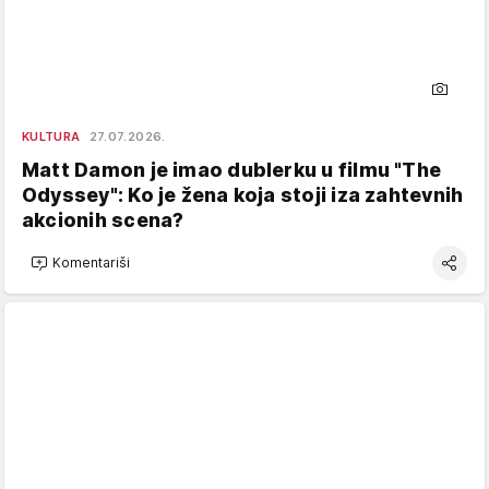
KULTURA
27.07.2026.
Matt Damon je imao dublerku u filmu "The
Odyssey": Ko je žena koja stoji iza zahtevnih
akcionih scena?
Komentariši