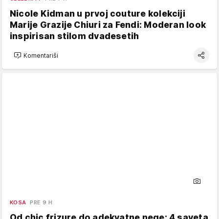
Nicole Kidman u prvoj couture kolekciji
Marije Grazije Chiuri za Fendi: Moderan look
inspirisan stilom dvadesetih
Komentariši
KOSA
PRE 9 H
Od chic frizure do adekvatne nege: 4 saveta