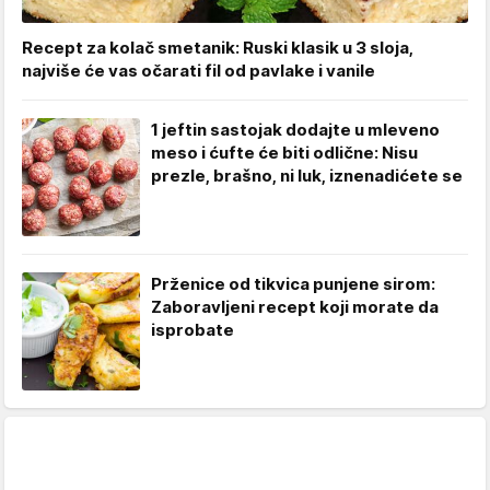
Recept za kolač smetanik: Ruski klasik u 3 sloja,
najviše će vas očarati fil od pavlake i vanile
1 jeftin sastojak dodajte u mleveno
meso i ćufte će biti odlične: Nisu
prezle, brašno, ni luk, iznenadićete se
Prženice od tikvica punjene sirom:
Zaboravljeni recept koji morate da
isprobate