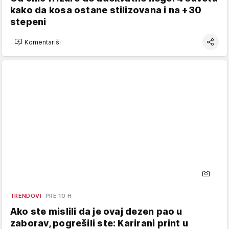
kako da kosa ostane stilizovana i na +30
stepeni
Komentariši
TRENDOVI
PRE 10 H
Ako ste mislili da je ovaj dezen pao u
zaborav, pogrešili ste: Karirani print u