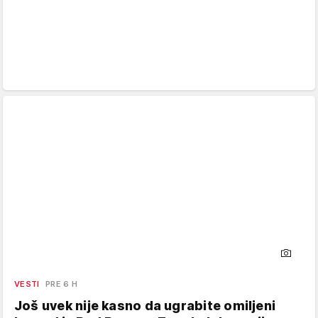
VESTI
PRE 6 H
Još uvek nije kasno da ugrabite omiljeni