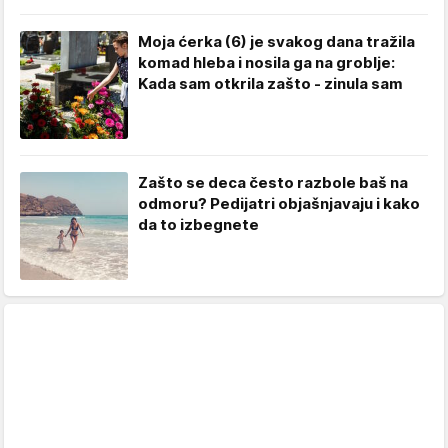
Moja ćerka (6) je svakog dana tražila
komad hleba i nosila ga na groblje:
Kada sam otkrila zašto - zinula sam
Zašto se deca često razbole baš na
odmoru? Pedijatri objašnjavaju i kako
da to izbegnete