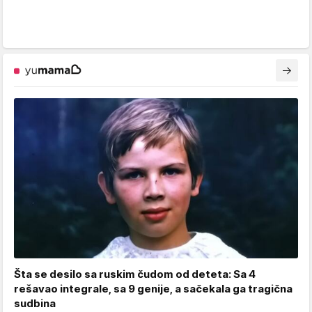
Šta se desilo sa ruskim čudom od deteta: Sa 4
rešavao integrale, sa 9 genije, a sačekala ga tragična
sudbina