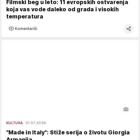
Filmski beg u leto: 11 evropskih ostvarenja
koja vas vode daleko od grada i visokih
temperatura
Komentariši
KULTURA
31.07.2026.
"Made in Italy": Stiže serija o životu Giorgia
Armanija