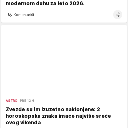
modernom duhu za leto 2026.
Komentariši
ASTRO
PRE 12 H
Zvezde su im izuzetno naklonjene: 2
horoskopska znaka imaće najviše sreće
ovog vikenda