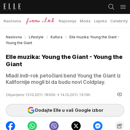
Naslovna
Najnovije
Moda
Lepota
Celebrity
Naslovna
Lifestyle
Kultura
Elle muzika: Young the Giant -
Young the Giant
Elle muzika: Young the Giant - Young the
Giant
Mladi indi-rok petočlani bend Young the Giant iz
Kalifornije mogli bi da budu novi Coldplay.
Objavljeno 13.10.2011. 18:50h
→ 14.10.2011. 13:19h
Dodajte Elle u vaš Google izbor