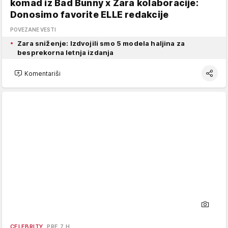
komad iz Bad Bunny x Zara kolaboracije:
Donosimo favorite ELLE redakcije
POVEZANE VESTI
Zara sniženje: Izdvojili smo 5 modela haljina za
besprekorna letnja izdanja
Komentariši
CELEBRITY
PRE 7 H