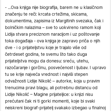
- ...Ova knjiga nije biografija, barem ne u klasičnom
značenju te reči: krcata crtežima, skicama,
dokumentima, zapisima iz Margitinih svezaka, čak i
bolničkim nalazima – sve to uokvireno ramom koji
Lidija stvara preciznom naracijom i uz poštovanje
toka događaja - ova knjiga je zapravo priča o njih
dve - i o prijateljstvu koje je trajalo više od
četrdeset godina, te svemu što tako duga
prijateljstva mogu da donesu: sreću, utehu,
razočaranje i gorčinu, posvećenost i ljubav. I upravo
tu se krije najveća vrednost i najviši stepen
odvažnosti Lidije Nikolić – autorke, koja u pravim
trenucima pravi blagu, ali potrebnu distancu od
Lidije Nikolić – Magine prijateljice: u knjizi nisu
prećutani čak ni ti gorki momenti, koje bi svaki
neiskreni biograf-prijatelj svakako izbegao u finalnoj