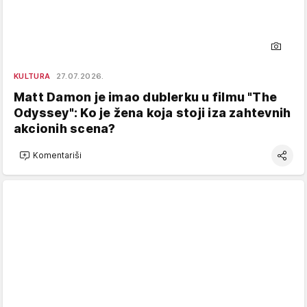
KULTURA
27.07.2026.
Matt Damon je imao dublerku u filmu "The
Odyssey": Ko je žena koja stoji iza zahtevnih
akcionih scena?
Komentariši