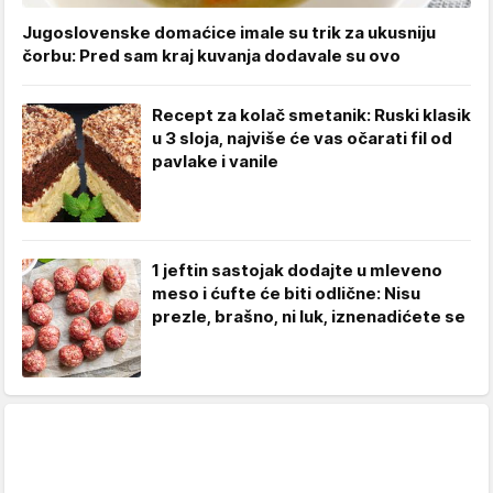
Jugoslovenske domaćice imale su trik za ukusniju
čorbu: Pred sam kraj kuvanja dodavale su ovo
Recept za kolač smetanik: Ruski klasik
u 3 sloja, najviše će vas očarati fil od
pavlake i vanile
1 jeftin sastojak dodajte u mleveno
meso i ćufte će biti odlične: Nisu
prezle, brašno, ni luk, iznenadićete se