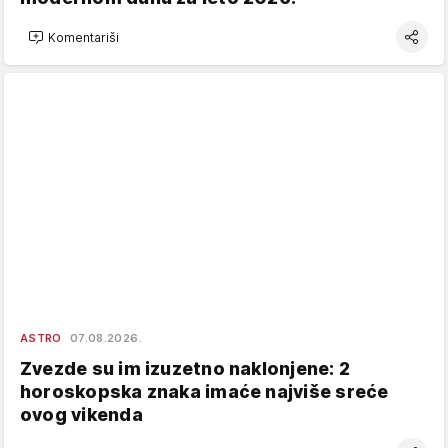
Komentariši
ASTRO
07.08.2026.
Zvezde su im izuzetno naklonjene: 2
horoskopska znaka imaće najviše sreće
ovog vikenda