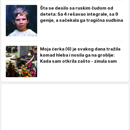
Šta se desilo sa ruskim čudom od
deteta: Sa 4 rešavao integrale, sa 9
genije, a sačekala ga tragična sudbina
Moja ćerka (6) je svakog dana tražila
komad hleba i nosila ga na groblje:
Kada sam otkrila zašto - zinula sam