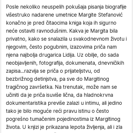
Posle nekoliko neuspelih pokušaja pisanja biografije
višestruko nadarene umetnice Margite Stefanović
konačno je pred čitaocima kniga koja ih sigurno
neće ostaviti ravnodušnim. Kakva je Margita bila
privatno, kako se snalazila u svakodnevnom životu i
njegovim, često pogubnim, izazovima priča nam
njena najbolja drugarica Lidija. Uz obilje, do sada
neobjavljenih, fotografija, dokumenata, dnevničikih
zapisa...razvija se priča o prijateljstvu, od
bezbrižnog detinjstva, pa sve do Margitinog
tragičnog završetka. Na trenutak, može nam se
učiniti da je priča isuviše lična, da hladnokrvna
dokumentaristika previše zalazi u intimu, ali jedino
tako je bilo moguće reći pravu istinu o često
pogrešno tumačenim pojedinostima iz Margitinog
života. U knjizi je prikazana lepota življenja, ali i zla