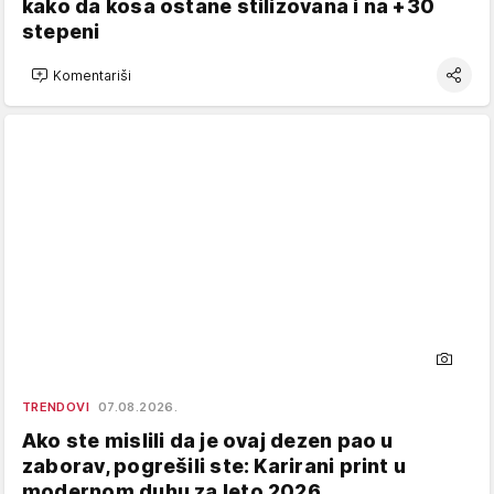
kako da kosa ostane stilizovana i na +30
stepeni
Komentariši
TRENDOVI
07.08.2026.
Ako ste mislili da je ovaj dezen pao u
zaborav, pogrešili ste: Karirani print u
modernom duhu za leto 2026.