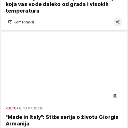
koja vas vode daleko od grada i visokih
temperatura
Komentariši
KULTURA
31.07.2026.
"Made in Italy": Stiže serija o životu Giorgia
Armanija