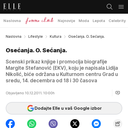
Naslovna
Najnovije
Moda
Lepota
Celebrity
Naslovna
Lifestyle
Kultura
Osećanja. O. Sećanja.
Osećanja. O. Sećanja.
Scenski prikaz knjige i promocija biografije
Margite Stefanović (EKV), koju je napisala Lidija
Nikolić, biće održana u Kulturnom centru Grad u
sredu, 14. decembra od 18 i 30 časova
Objavljeno 10.12.2011. 10:00h
Dodajte Elle u vaš Google izbor