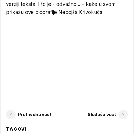
verziji teksta. I to je - odvažno... – kaže u svom
prikazu ove bigorafije Nebojša Krivokuća.
Prethodna vest
Sledeća vest
TAGOVI