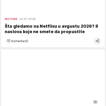
KULTURA
24.07.2026.
Šta gledamo na Netflixu u avgustu 2026? 8
naslova koje ne smete da propustite
Komentariši