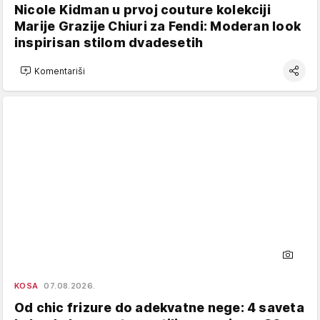
Nicole Kidman u prvoj couture kolekciji
Marije Grazije Chiuri za Fendi: Moderan look
inspirisan stilom dvadesetih
Komentariši
KOSA
07.08.2026.
Od chic frizure do adekvatne nege: 4 saveta