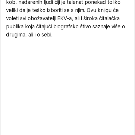
kob, nadarenih ljudi čiji je talenat ponekad toliko
veliki da je teško izboriti se s njim. Ovu knjigu će
voleti svi obožavatelji EKV-a, ali i široka čitalačka
publika koja čitajući biografsko štivo saznaje više o
drugima, ali i o sebi.