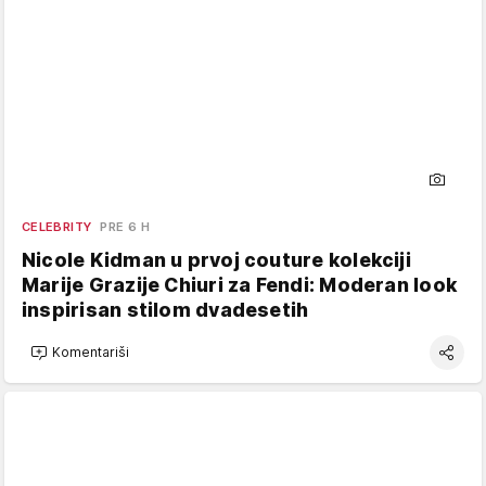
CELEBRITY
PRE 6 H
Nicole Kidman u prvoj couture kolekciji
Marije Grazije Chiuri za Fendi: Moderan look
inspirisan stilom dvadesetih
Komentariši