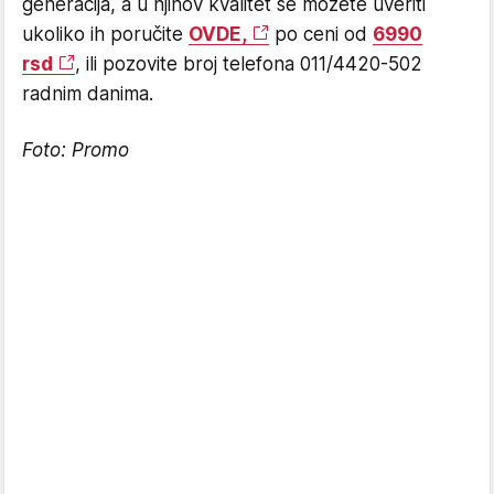
generacija, a u njihov kvalitet se možete uveriti
ukoliko ih poručite
OVDE,
po ceni od
6990
rsd
, ili pozovite broj telefona 011/4420-502
radnim danima.
Foto: Promo