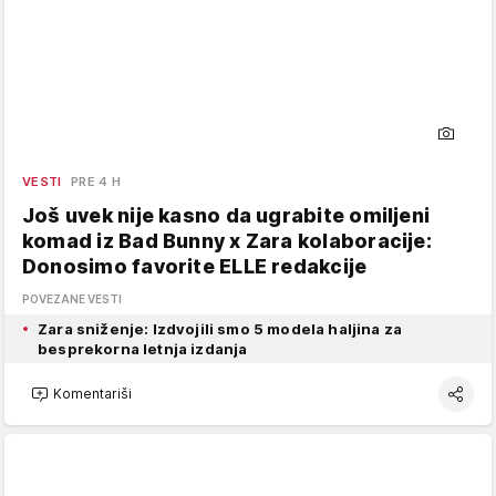
VESTI
PRE 4 H
Još uvek nije kasno da ugrabite omiljeni
komad iz Bad Bunny x Zara kolaboracije:
Donosimo favorite ELLE redakcije
POVEZANE VESTI
Zara sniženje: Izdvojili smo 5 modela haljina za
besprekorna letnja izdanja
Komentariši