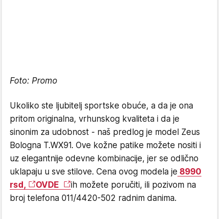
Foto: Promo
Ukoliko ste ljubitelj sportske obuće, a da je ona
pritom originalna, vrhunskog kvaliteta i da je
sinonim za udobnost - naš predlog je model Zeus
Bologna T.WX91. Ove kožne patike možete nositi i
uz elegantnije odevne kombinacije, jer se odlično
uklapaju u sve stilove. Cena ovog modela je
8990
rsd,
OVDE
ih možete poručiti, ili pozivom na
broj telefona 011/4420-502 radnim danima.