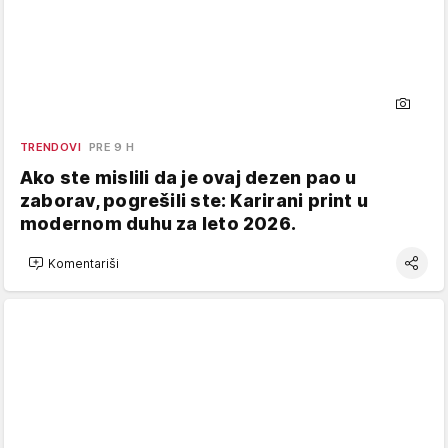
TRENDOVI
PRE 9 H
Ako ste mislili da je ovaj dezen pao u
zaborav, pogrešili ste: Karirani print u
modernom duhu za leto 2026.
Komentariši