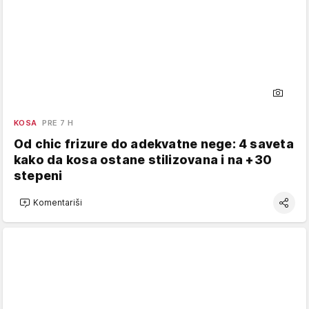
KOSA
PRE 7 H
Od chic frizure do adekvatne nege: 4 saveta
kako da kosa ostane stilizovana i na +30
stepeni
Komentariši