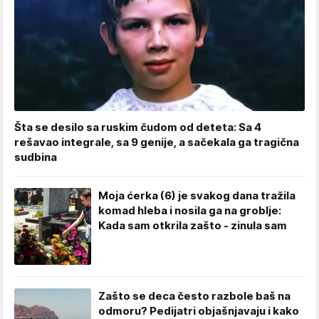
Šta se desilo sa ruskim čudom od deteta: Sa 4
rešavao integrale, sa 9 genije, a sačekala ga tragična
sudbina
Moja ćerka (6) je svakog dana tražila
komad hleba i nosila ga na groblje:
Kada sam otkrila zašto - zinula sam
Zašto se deca često razbole baš na
odmoru? Pedijatri objašnjavaju i kako