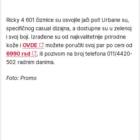
Ricky 4 601 čizmice su osvojile jači pol! Urbane su,
specifičnog casual dizajna, a dostupne su u zelenoj
i svoj boji. Izrađene su od najkvalitetnije prirodne
kože i
OVDE
možete poručiti svoj par po ceni od
6990 rsd
, ili pozivom na broj telefona 011/4420-
502 radnim danima.
Foto: Promo