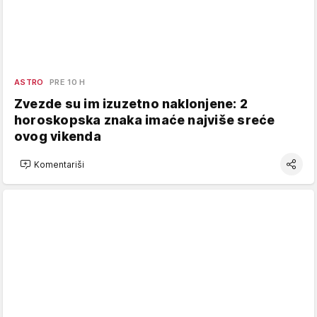
ASTRO
PRE 10 H
Zvezde su im izuzetno naklonjene: 2
horoskopska znaka imaće najviše sreće
ovog vikenda
Komentariši