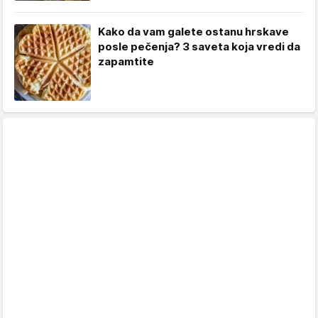
Kako da vam galete ostanu hrskave
posle pečenja? 3 saveta koja vredi da
zapamtite