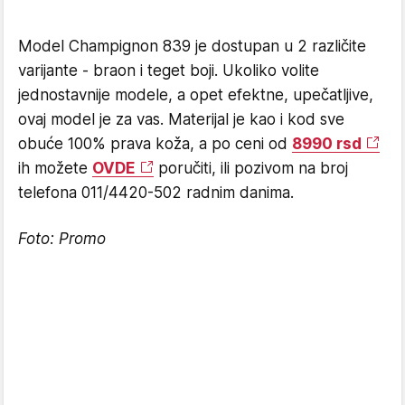
Model Champignon 839 je dostupan u 2 različite
varijante - braon i teget boji. Ukoliko volite
jednostavnije modele, a opet efektne, upečatljive,
ovaj model je za vas. Materijal je kao i kod sve
obuće 100% prava koža, a po ceni od
8990 rsd
ih možete
OVDE
poručiti, ili pozivom na broj
telefona 011/4420-502 radnim danima.
Foto: Promo