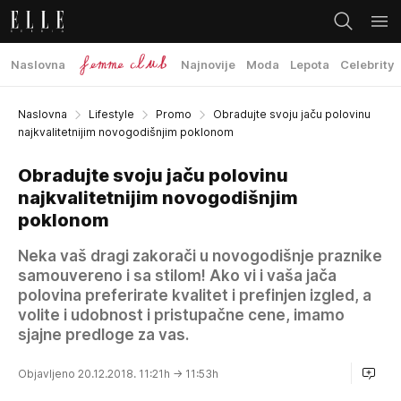
Naslovna
Najnovije
Moda
Lepota
Celebrity
Naslovna
Lifestyle
Promo
Obradujte svoju jaču polovinu
najkvalitetnijim novogodišnjim poklonom
Obradujte svoju jaču polovinu
najkvalitetnijim novogodišnjim
poklonom
Neka vaš dragi zakorači u novogodišnje praznike
samouvereno i sa stilom! Ako vi i vaša jača
polovina preferirate kvalitet i prefinjen izgled, a
volite i udobnost i pristupačne cene, imamo
sjajne predloge za vas.
Objavljeno 20.12.2018. 11:21h
→ 11:53h