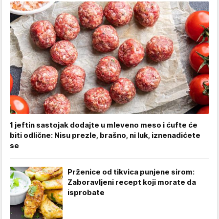
1 jeftin sastojak dodajte u mleveno meso i ćufte će
biti odlične: Nisu prezle, brašno, ni luk, iznenadićete
se
Prženice od tikvica punjene sirom:
Zaboravljeni recept koji morate da
isprobate