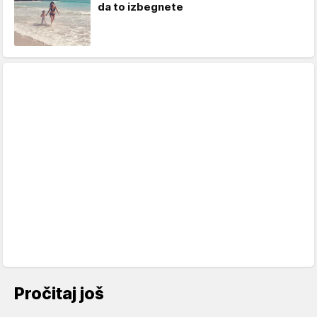
da to izbegnete
Pročitaj još