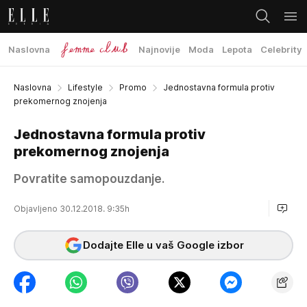
Naslovna
Najnovije
Moda
Lepota
Celebrity
Naslovna
Lifestyle
Promo
Jednostavna formula protiv
prekomernog znojenja
Jednostavna formula protiv
prekomernog znojenja
Povratite samopouzdanje.
Objavljeno 30.12.2018. 9:35h
Dodajte Elle u vaš Google izbor