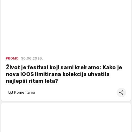
PROMO
30.06.2026.
Život je festival koji sami kreiramo: Kako je
nova IQOS limitirana kolekcija uhvatila
najlepši ritam leta?
Komentariši