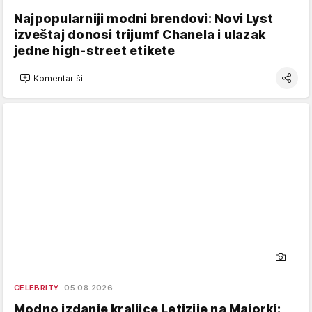
Najpopularniji modni brendovi: Novi Lyst
izveštaj donosi trijumf Chanela i ulazak
jedne high-street etikete
Komentariši
CELEBRITY
05.08.2026.
Modno izdanje kraljice Letizije na Majorki: