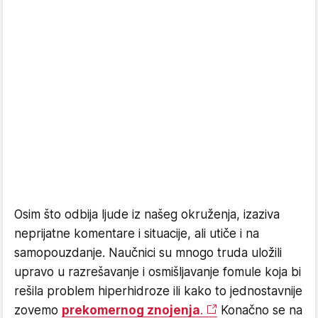
Osim što odbija ljude iz našeg okruženja, izaziva
neprijatne komentare i situacije, ali utiče i na
samopouzdanje. Naučnici su mnogo truda uložili
upravo u razrešavanje i osmišljavanje fomule koja bi
rešila problem hiperhidroze ili kako to jednostavnije
zovemo
prekomernog znojenja
.
Konačno se na