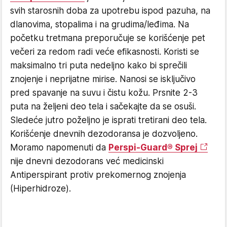
svih starosnih doba za upotrebu ispod pazuha, na
dlanovima, stopalima i na grudima/leđima. Na
početku tretmana preporučuje se korišćenje pet
večeri za redom radi veće efikasnosti. Koristi se
maksimalno tri puta nedeljno kako bi sprečili
znojenje i neprijatne mirise. Nanosi se isključivo
pred spavanje na suvu i čistu kožu. Prsnite 2-3
puta na željeni deo tela i sačekajte da se osuši.
Sledeće jutro poželjno je isprati tretirani deo tela.
Korišćenje dnevnih dezodoransa je dozvoljeno.
Moramo napomenuti da
Perspi-Guard® Sprej
nije dnevni dezodorans već medicinski
Antiperspirant protiv prekomernog znojenja
(Hiperhidroze).