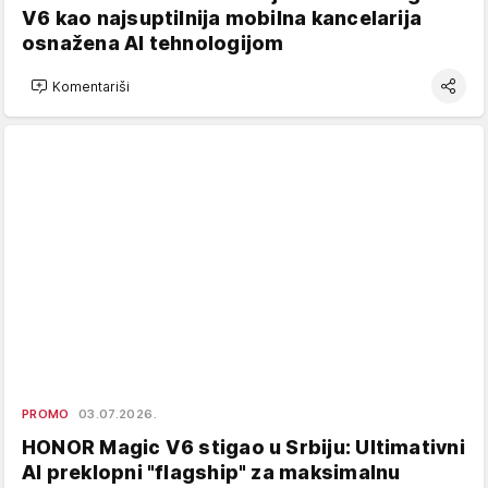
V6 kao najsuptilnija mobilna kancelarija
osnažena AI tehnologijom
Komentariši
PROMO
03.07.2026.
HONOR Magic V6 stigao u Srbiju: Ultimativni
AI preklopni "flagship" za maksimalnu