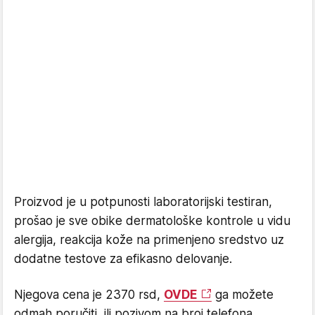
Proizvod je u potpunosti laboratorijski testiran,
prošao je sve obike dermatološke kontrole u vidu
alergija, reakcija kože na primenjeno sredstvo uz
dodatne testove za efikasno delovanje.
Njegova cena je 2370 rsd,
OVDE
ga možete
odmah poručiti, ili pozivom na broj telefona