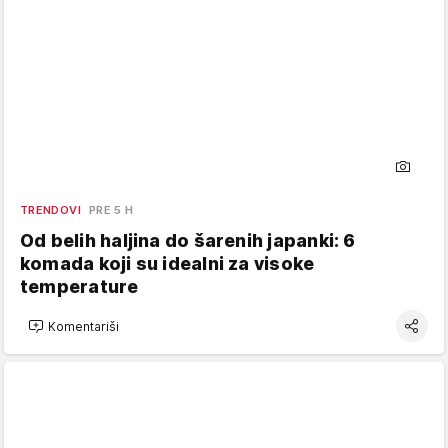
TRENDOVI
PRE 5 H
Od belih haljina do šarenih japanki: 6
komada koji su idealni za visoke
temperature
Komentariši