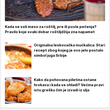
Kada se soli meso za roštilj, pre ili posle pečenja?
Pravilo koje svaki dobar roštiljdžija zna napamet
Originalna leskovačka mućkalica: Stari
recept zbog kojeg je ovo jelo postalo
simbol juga Srbije
Kako da pohovana piletina ostane
hrskava i kada se ohladi? Većina pravi
istu grešku čim je izvadi iz ulja