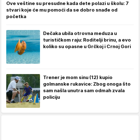
Ove veštine su presudne kada dete polazi u školu: 7
stvari koje će mu pomoći da se dobro snađe od
početka
Dečaka ubila otrovna meduza u
turističkom raju: Roditelji brinu, a evo
koliko su opasne u Grčkoj i Crnoj Gori
Trener je mom sinu (12) kupio
golmanske rukavice: Zbog onoga što
sam našla unutra sam odmah zvala
policiju