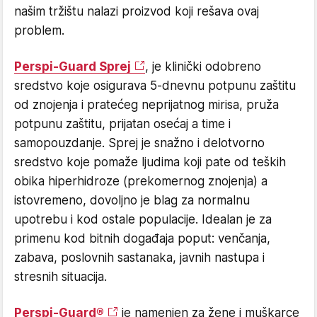
našim tržištu nalazi proizvod koji rešava ovaj
problem.
Perspi-Guard Sprej
, je klinički odobreno
sredstvo koje osigurava 5-dnevnu potpunu zaštitu
od znojenja i pratećeg neprijatnog mirisa, pruža
potpunu zaštitu, prijatan osećaj a time i
samopouzdanje. Sprej je snažno i delotvorno
sredstvo koje pomaže ljudima koji pate od teških
obika hiperhidroze (prekomernog znojenja) a
istovremeno, dovoljno je blag za normalnu
upotrebu i kod ostale populacije. Idealan je za
primenu kod bitnih događaja poput: venčanja,
zabava, poslovnih sastanaka, javnih nastupa i
stresnih situacija.
Perspi-Guard®
je namenjen za žene i muškarce