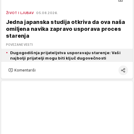
ŽIVOT I LJUBAV
05.08.2026.
Jedna japanska studija otkriva da ova naša
omiljena navika zapravo usporava proces
starenja
POVEZANE VESTI
Dugogodišnja prijateljstva usporavaju starenje: Vaši
najbolji prijatelji mogu biti ključ dugovečnosti
Komentariši