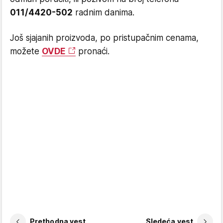
011/4420-502
radnim danima.
Još sjajanih proizvoda, po pristupačnim cenama,
možete
OVDE
pronaći.
Prethodna vest
Sledeća vest