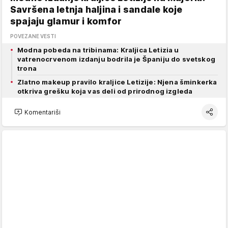
Savršena letnja haljina i sandale koje
spajaju glamur i komfor
POVEZANE VESTI
Modna pobeda na tribinama: Kraljica Letizia u
vatrenocrvenom izdanju bodrila je Španiju do svetskog
trona
Zlatno makeup pravilo kraljice Letizije: Njena šminkerka
otkriva grešku koja vas deli od prirodnog izgleda
Komentariši