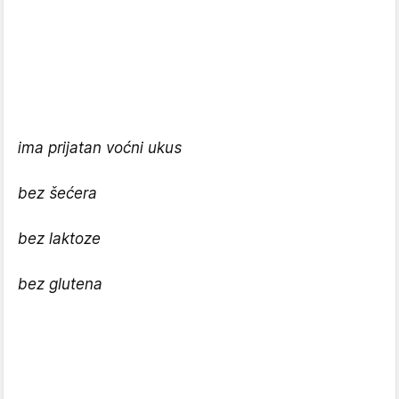
ima prijatan voćni ukus
bez šećera
bez laktoze
bez glutena