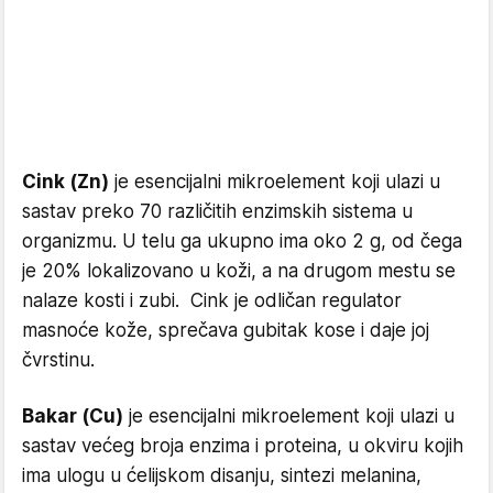
Cink (Zn)
je esencijalni mikroelement koji ulazi u
sastav preko 70 različitih enzimskih sistema u
organizmu. U telu ga ukupno ima oko 2 g, od čega
je 20% lokalizovano u koži, a na drugom mestu se
nalaze kosti i zubi. Cink je odličan regulator
masnoće kože, sprečava gubitak kose i daje joj
čvrstinu.
Bakar (Cu)
je esencijalni mikroelement koji ulazi u
sastav većeg broja enzima i proteina, u okviru kojih
ima ulogu u ćelijskom disanju, sintezi melanina,