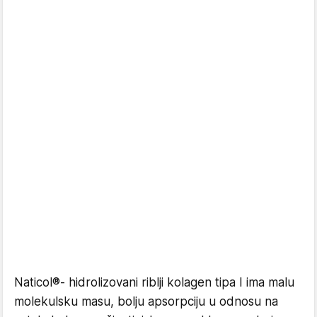
Naticol®- hidrolizovani riblji kolagen tipa I ima malu
molekulsku masu, bolju apsorpciju u odnosu na