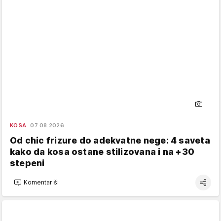
KOSA
07.08.2026.
Od chic frizure do adekvatne nege: 4 saveta
kako da kosa ostane stilizovana i na +30
stepeni
Komentariši