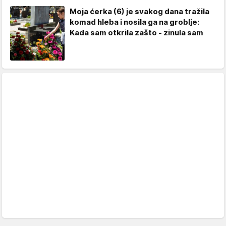
Moja ćerka (6) je svakog dana tražila
komad hleba i nosila ga na groblje:
Kada sam otkrila zašto - zinula sam