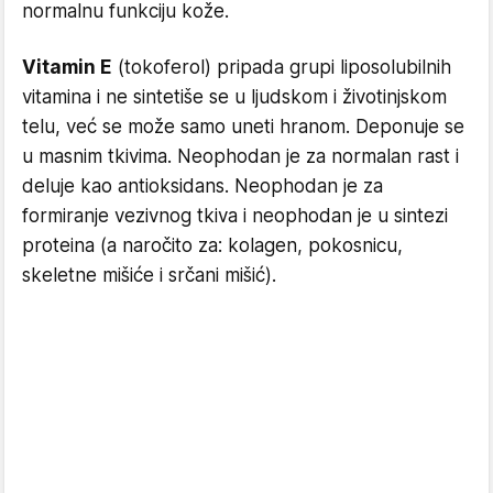
normalnu funkciju kože.
Vitamin E
(tokoferol) pripada grupi liposolubilnih
vitamina i ne sintetiše se u ljudskom i životinjskom
telu, već se može samo uneti hranom. Deponuje se
u masnim tkivima. Neophodan je za normalan rast i
deluje kao antioksidans. Neophodan je za
formiranje vezivnog tkiva i neophodan je u sintezi
proteina (a naročito za: kolagen, pokosnicu,
skeletne mišiće i srčani mišić).