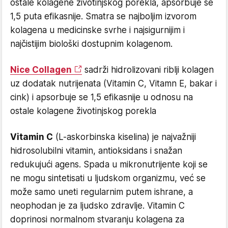
ostale kolagene životinjskog porekla, apsorbuje se
1,5 puta efikasnije. Smatra se najboljim izvorom
kolagena u medicinske svrhe i najsigurnijim i
najčistijim biološki dostupnim kolagenom.
Nice Collagen
sadrži hidrolizovani riblji kolagen
uz dodatak nutrijenata (Vitamin C, Vitamn E, bakar i
cink) i apsorbuje se 1,5 efikasnije u odnosu na
ostale kolagene životinjskog porekla
Vitamin C
(L-askorbinska kiselina) je najvažniji
hidrosolubilni vitamin, antioksidans i snažan
redukujući agens. Spada u mikronutrijente koji se
ne mogu sintetisati u ljudskom organizmu, već se
može samo uneti regularnim putem ishrane, a
neophodan je za ljudsko zdravlje. Vitamin C
doprinosi normalnom stvaranju kolagena za