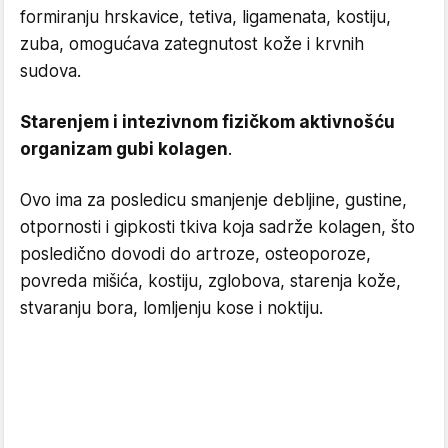
formiranju hrskavice, tetiva, ligamenata, kostiju,
zuba, omogućava zategnutost kože i krvnih
sudova.
Starenjem i intezivnom fizičkom aktivnošću
organizam gubi kolagen
.
Ovo ima za posledicu smanjenje debljine, gustine,
otpornosti i gipkosti tkiva koja sadrže kolagen, što
posledično dovodi do artroze, osteoporoze,
povreda mišića, kostiju, zglobova, starenja kože,
stvaranju bora, lomljenju kose i noktiju.