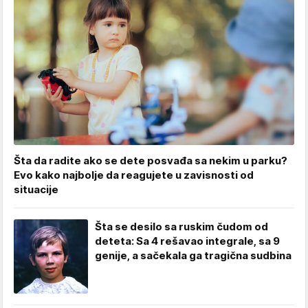
Šta da radite ako se dete posvađa sa nekim u parku?
Evo kako najbolje da reagujete u zavisnosti od
situacije
Šta se desilo sa ruskim čudom od
deteta: Sa 4 rešavao integrale, sa 9
genije, a sačekala ga tragična sudbina