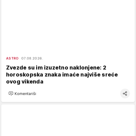
ASTRO
07.08.2026.
Zvezde su im izuzetno naklonjene: 2
horoskopska znaka imaće najviše sreće
ovog vikenda
Komentariši