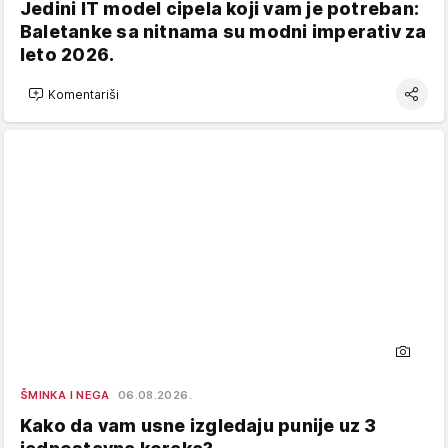
Jedini IT model cipela koji vam je potreban:
Baletanke sa nitnama su modni imperativ za
leto 2026.
Komentariši
ŠMINKA I NEGA
06.08.2026.
Kako da vam usne izgledaju punije uz 3