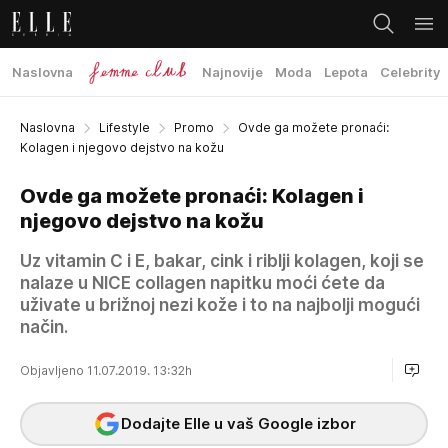
Naslovna
Najnovije
Moda
Lepota
Celebrity
Naslovna
Lifestyle
Promo
Ovde ga možete pronaći:
Kolagen i njegovo dejstvo na kožu
Ovde ga možete pronaći: Kolagen i
njegovo dejstvo na kožu
Uz vitamin C i E, bakar, cink i riblji kolagen, koji se
nalaze u NICE collagen napitku moći ćete da
uživate u brižnoj nezi kože i to na najbolji mogući
način.
Objavljeno 11.07.2019. 13:32h
Dodajte Elle u vaš Google izbor