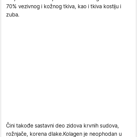
70% vezivnog i kožnog tkiva, kao i tkiva kostiju i
zuba.
Čini takođe sastavni deo zidova krvnih sudova,
rožnjače, korena dlake.Kolagen je neophodan u