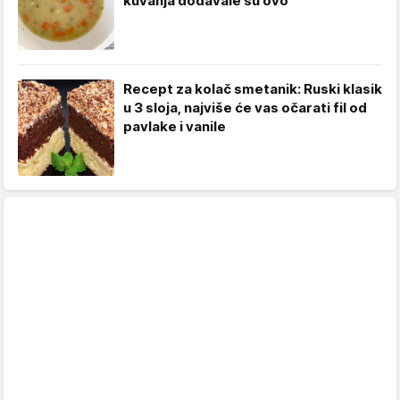
kuvanja dodavale su ovo
Recept za kolač smetanik: Ruski klasik
u 3 sloja, najviše će vas očarati fil od
pavlake i vanile