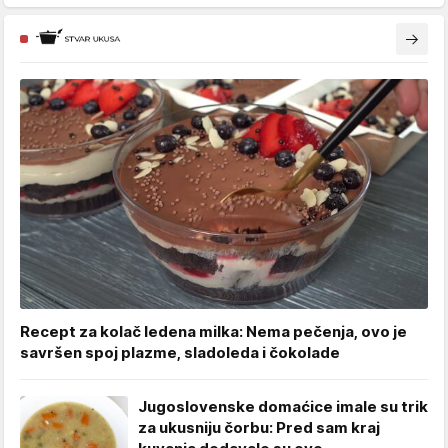
Recept za kolač ledena milka: Nema pečenja, ovo je
savršen spoj plazme, sladoleda i čokolade
Jugoslovenske domaćice imale su trik
za ukusniju čorbu: Pred sam kraj