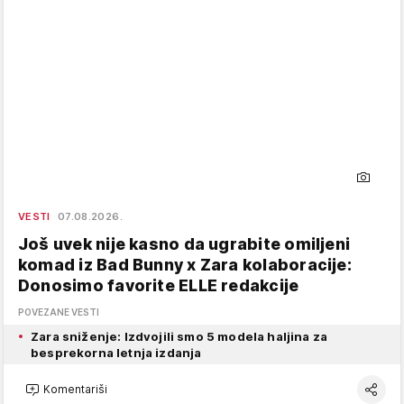
VESTI
07.08.2026.
Još uvek nije kasno da ugrabite omiljeni
komad iz Bad Bunny x Zara kolaboracije:
Donosimo favorite ELLE redakcije
POVEZANE VESTI
Zara sniženje: Izdvojili smo 5 modela haljina za
besprekorna letnja izdanja
Komentariši