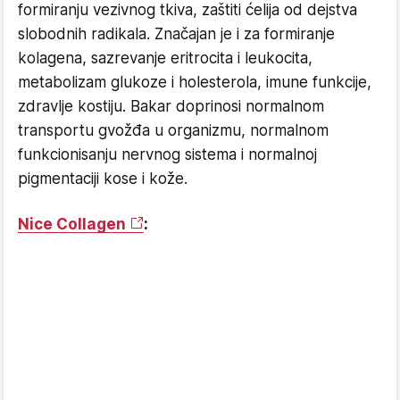
formiranju vezivnog tkiva, zaštiti ćelija od dejstva
slobodnih radikala. Značajan je i za formiranje
kolagena, sazrevanje eritrocita i leukocita,
metabolizam glukoze i holesterola, imune funkcije,
zdravlje kostiju. Bakar doprinosi normalnom
transportu gvožđa u organizmu, normalnom
funkcionisanju nervnog sistema i normalnoj
pigmentaciji kose i kože.
Nice Collagen
: