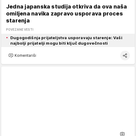
Jedna japanska studija otkriva da ova naša
omiljena navika zapravo usporava proces
starenja
POVEZANE VESTI
Dugogodišnja prijateljstva usporavaju starenje: Vaši
najbolji prijatelji mogu biti ključ dugovečnosti
Komentariši