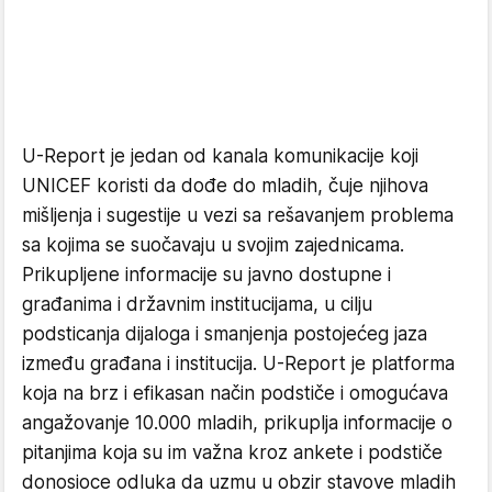
U-Report je jedan od kanala komunikacije koji
UNICEF koristi da dođe do mladih, čuje njihova
mišljenja i sugestije u vezi sa rešavanjem problema
sa kojima se suočavaju u svojim zajednicama.
Prikupljene informacije su javno dostupne i
građanima i državnim institucijama, u cilju
podsticanja dijaloga i smanjenja postojećeg jaza
između građana i institucija. U-Report je platforma
koja na brz i efikasan način podstiče i omogućava
angažovanje 10.000 mladih, prikuplja informacije o
pitanjima koja su im važna kroz ankete i podstiče
donosioce odluka da uzmu u obzir stavove mladih