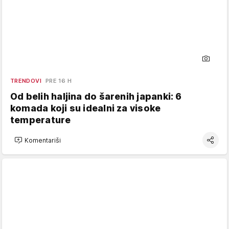
TRENDOVI
PRE 16 H
Od belih haljina do šarenih japanki: 6
komada koji su idealni za visoke
temperature
Komentariši