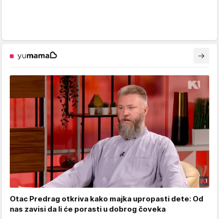
Otac Predrag otkriva kako majka upropasti dete: Od
nas zavisi da li će porasti u dobrog čoveka