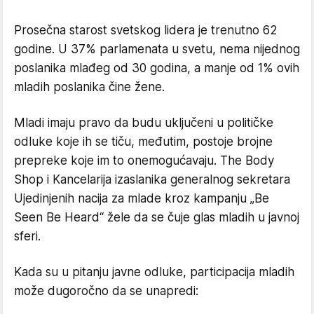
Prosečna starost svetskog lidera je trenutno 62
godine. U 37% parlamenata u svetu, nema nijednog
poslanika mlađeg od 30 godina, a manje od 1% ovih
mladih poslanika čine žene.
Mladi imaju pravo da budu uključeni u političke
odluke koje ih se tiču, međutim, postoje brojne
prepreke koje im to onemogućavaju. The Body
Shop i Kancelarija izaslanika generalnog sekretara
Ujedinjenih nacija za mlade kroz kampanju „Be
Seen Be Heard“ žele da se čuje glas mladih u javnoj
sferi.
Kada su u pitanju javne odluke, participacija mladih
može dugoročno da se unapredi: