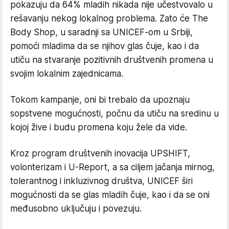
pokazuju da 64% mladih nikada nije učestvovalo u
rešavanju nekog lokalnog problema. Zato će The
Body Shop, u saradnji sa UNICEF-om u Srbiji,
pomoći mladima da se njihov glas čuje, kao i da
utiču na stvaranje pozitivnih društvenih promena u
svojim lokalnim zajednicama.
Tokom kampanje, oni bi trebalo da upoznaju
sopstvene mogućnosti, počnu da utiču na sredinu u
kojoj žive i budu promena koju žele da vide.
Kroz program društvenih inovacija UPSHIFT,
volonterizam i U-Report, a sa ciljem jačanja mirnog,
tolerantnog i inkluzivnog društva, UNICEF širi
mogućnosti da se glas mladih čuje, kao i da se oni
međusobno uključuju i povezuju.