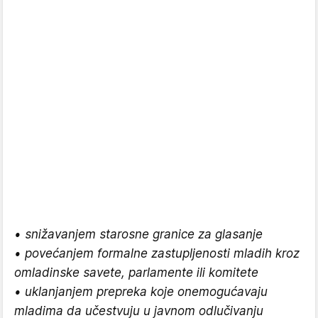
• snižavanjem starosne granice za glasanje
• povećanjem formalne zastupljenosti mladih kroz
omladinske savete, parlamente ili komitete
• uklanjanjem prepreka koje onemogućavaju
mladima da učestvuju u javnom odlučivanju