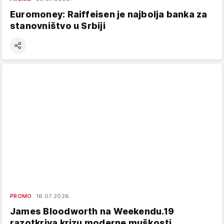
Euromoney: Raiffeisen je najbolja banka za
stanovništvo u Srbiji
PROMO
16.07.2026.
James Bloodworth na Weekendu.19
razotkriva krizu moderne muškosti