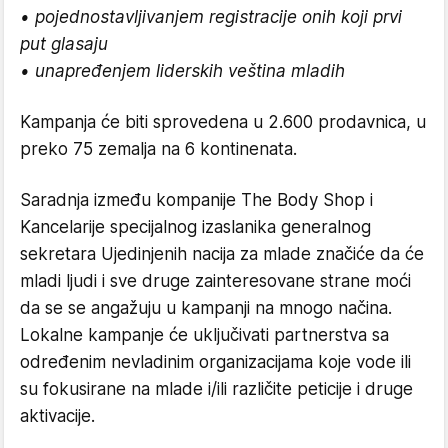
• pojednostavljivanjem registracije onih koji prvi
put glasaju
• unapređenjem liderskih veština mladih
Kampanja će biti sprovedena u 2.600 prodavnica, u
preko 75 zemalja na 6 kontinenata.
Saradnja između kompanije The Body Shop i
Kancelarije specijalnog izaslanika generalnog
sekretara Ujedinjenih nacija za mlade značiće da će
mladi ljudi i sve druge zainteresovane strane moći
da se se angažuju u kampanji na mnogo načina.
Lokalne kampanje će uključivati partnerstva sa
određenim nevladinim organizacijama koje vode ili
su fokusirane na mlade i/ili različite peticije i druge
aktivacije.