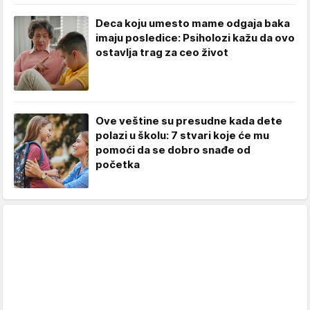
Deca koju umesto mame odgaja baka
imaju posledice: Psiholozi kažu da ovo
ostavlja trag za ceo život
Ove veštine su presudne kada dete
polazi u školu: 7 stvari koje će mu
pomoći da se dobro snađe od
početka