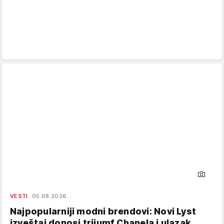
VESTI
05.08.2026.
Najpopularniji modni brendovi: Novi Lyst
izveštaj donosi trijumf Chanela i ulazak