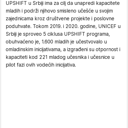
UPSHIFT u Srbiji ima za cilj da unapredi kapacitete
mladih i podrži njihovo smisleno učešće u svojim
zajednicama kroz društvene projekte i poslovne
poduhvate. Tokom 2019. i 2020. godine, UNICEF u
Srbiji je sproveo 5 ciklusa UPSHIFT programa,
obuhvaćeno je, 1.600 mladih je učestvovalo u
omladinskim inicijativama, a izgrađeni su otpornost i
kapaciteti kod 221 mladog učesnika i učesnice u
pilot fazi ovih vodećih inicijativa.