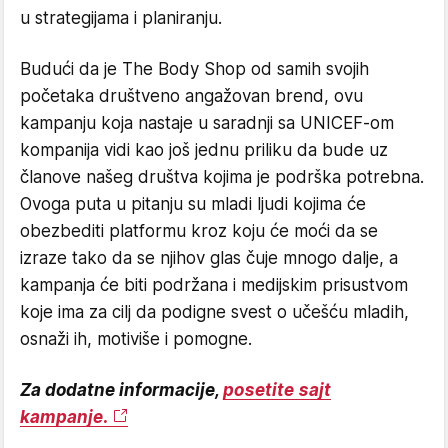
u strategijama i planiranju.
Budući da je The Body Shop od samih svojih
početaka društveno angažovan brend, ovu
kampanju koja nastaje u saradnji sa UNICEF-om
kompanija vidi kao još jednu priliku da bude uz
članove našeg društva kojima je podrška potrebna.
Ovoga puta u pitanju su mladi ljudi kojima će
obezbediti platformu kroz koju će moći da se
izraze tako da se njihov glas čuje mnogo dalje, a
kampanja će biti podržana i medijskim prisustvom
koje ima za cilj da podigne svest o učešću mladih,
osnaži ih, motiviše i pomogne.
Za dodatne informacije,
posetite sajt
kampanje.