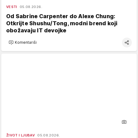
VESTI
05.08.2026.
Od Sabrine Carpenter do Alexe Chung:
Otkrijte Shushu/Tong, modni brend koji
obožavaju IT devojke
Komentariši
ŽIVOT I LJUBAV
05.08.2026.