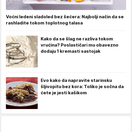
Voćni ledeni sladoled bez šećera: Najbolji način da se
rashladite tokom toplotnog talasa
Kako da se šlag ne razliva tokom
vrućina? Poslastičari mu obavezno
dodaju 1 kremasti sastojak
Evo kako da napravite starinsku
šljivopitu bez kora: Toliko je sočna da
ćete je jesti kašikom