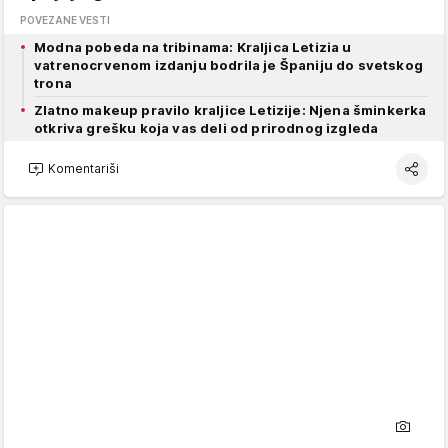
POVEZANE VESTI
Modna pobeda na tribinama: Kraljica Letizia u
vatrenocrvenom izdanju bodrila je Španiju do svetskog
trona
Zlatno makeup pravilo kraljice Letizije: Njena šminkerka
otkriva grešku koja vas deli od prirodnog izgleda
Komentariši