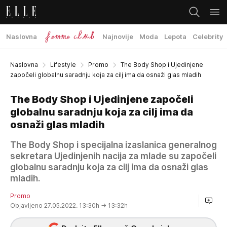
Naslovna
Najnovije
Moda
Lepota
Celebrity
Naslovna
Lifestyle
Promo
The Body Shop i Ujedinjene
započeli globalnu saradnju koja za cilj ima da osnaži glas mladih
The Body Shop i Ujedinjene započeli
globalnu saradnju koja za cilj ima da
osnaži glas mladih
The Body Shop i specijalna izaslanica generalnog
sekretara Ujedinjenih nacija za mlade su započeli
globalnu saradnju koja za cilj ima da osnaži glas
mladih.
Promo
Objavljeno 27.05.2022. 13:30h
→ 13:32h