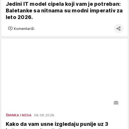
Jedini IT model cipela koji vam je potreban:
Baletanke sa nitnama su modni imperativ za
leto 2026.
Komentariši
ŠMINKA I NEGA
06.08.2026.
Kako da vam usne izgledaju punije uz 3