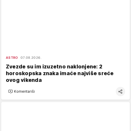
ASTRO
07.08.2026.
Zvezde su im izuzetno naklonjene: 2
horoskopska znaka imaće najviše sreće
ovog vikenda
Komentariši