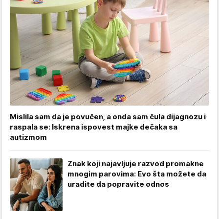
Mislila sam da je povučen, a onda sam čula dijagnozu i
raspala se: Iskrena ispovest majke dečaka sa
autizmom
Znak koji najavljuje razvod promakne
mnogim parovima: Evo šta možete da
uradite da popravite odnos