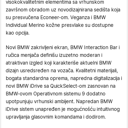
visokokvalitetnim elementima sa vrhunskom
završnom obradom uz novodizajnirana sedišta koja
su presvučena Econeer-om. Veganza i BMW
Individual Merino kožne presvlake su dostupne
kao opcija.
Novi BMW zakrivljeni ekran, BMW Interaction Bar i
ručica menjača definišu izuzetno moderan i
atraktivan izgled koji karakteriše aktuelni BMW
dizajn usredsređen na vozača. Kvalitetni materijali,
bogata standardna oprema, napredna digitalizacija i
novi BMW iDrive sa QuickSelect-om zasnovan na
BMW-ovom Operativnom sistemu 9 dodatno
upotpunjuju vrhunski ambijent. Napredan BMW
iDrive sistem unapređen je mogućnošću intuitivnog
upravljanja glasovnim komandama i dodirom.