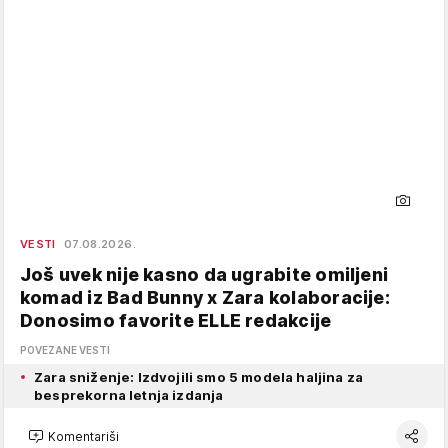
VESTI
07.08.2026.
Još uvek nije kasno da ugrabite omiljeni
komad iz Bad Bunny x Zara kolaboracije:
Donosimo favorite ELLE redakcije
POVEZANE VESTI
Zara sniženje: Izdvojili smo 5 modela haljina za
besprekorna letnja izdanja
Komentariši