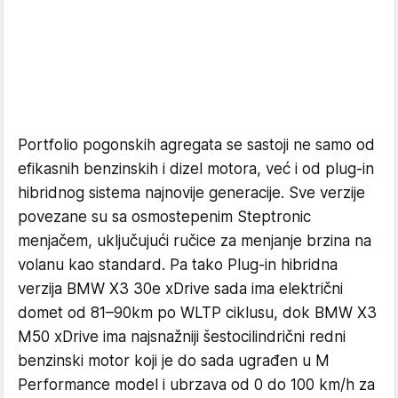
Portfolio pogonskih agregata se sastoji ne samo od
efikasnih benzinskih i dizel motora, već i od plug-in
hibridnog sistema najnovije generacije. Sve verzije
povezane su sa osmostepenim Steptronic
menjačem, uključujući ručice za menjanje brzina na
volanu kao standard. Pa tako Plug-in hibridna
verzija BMW X3 30e xDrive sada ima električni
domet od 81–90km po WLTP ciklusu, dok BMW X3
M50 xDrive ima najsnažniji šestocilindrični redni
benzinski motor koji je do sada ugrađen u M
Performance model i ubrzava od 0 do 100 km/h za