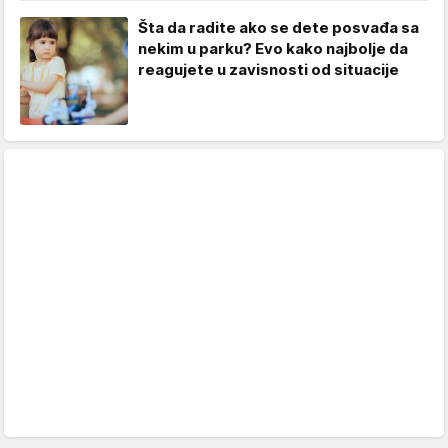
Šta da radite ako se dete posvađa sa
nekim u parku? Evo kako najbolje da
reagujete u zavisnosti od situacije