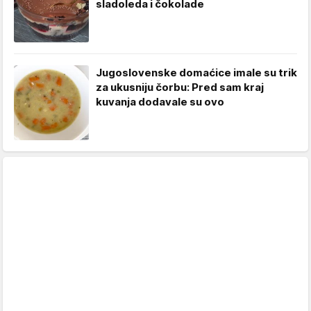
sladoleda i čokolade
Jugoslovenske domaćice imale su trik
za ukusniju čorbu: Pred sam kraj
kuvanja dodavale su ovo