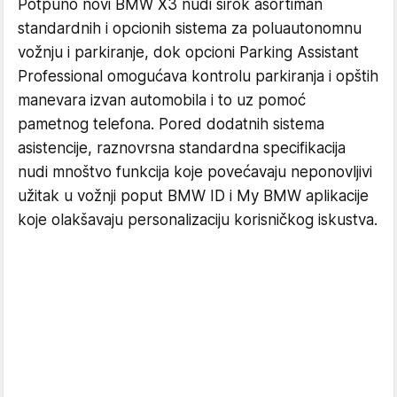
Potpuno novi BMW X3 nudi širok asortiman
standardnih i opcionih sistema za poluautonomnu
vožnju i parkiranje, dok opcioni Parking Assistant
Professional omogućava kontrolu parkiranja i opštih
manevara izvan automobila i to uz pomoć
pametnog telefona. Pored dodatnih sistema
asistencije, raznovrsna standardna specifikacija
nudi mnoštvo funkcija koje povećavaju neponovljivi
užitak u vožnji poput BMW ID i My BMW aplikacije
koje olakšavaju personalizaciju korisničkog iskustva.