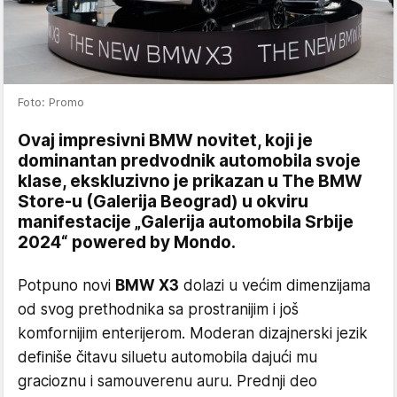
Foto: Promo
Ovaj impresivni BMW novitet, koji je
dominantan predvodnik automobila svoje
klase, ekskluzivno je prikazan u The BMW
Store-u (Galerija Beograd) u okviru
manifestacije „Galerija automobila Srbije
2024“ powered by Mondo.
Potpuno novi
BMW X3
dolazi u većim dimenzijama
od svog prethodnika sa prostranijim i još
komfornijim enterijerom. Moderan dizajnerski jezik
definiše čitavu siluetu automobila dajući mu
gracioznu i samouverenu auru. Prednji deo