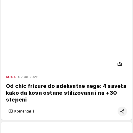
KOSA
07.08.2026.
Od chic frizure do adekvatne nege: 4 saveta
kako da kosa ostane stilizovana i na +30
stepeni
Komentariši