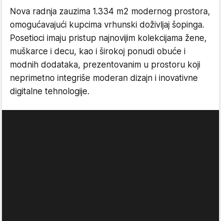
Nova radnja zauzima 1.334 m2 modernog prostora,
omogućavajući kupcima vrhunski doživljaj šopinga.
Posetioci imaju pristup najnovijim kolekcijama žene,
muškarce i decu, kao i širokoj ponudi obuće i
modnih dodataka, prezentovanim u prostoru koji
neprimetno integriše moderan dizajn i inovativne
digitalne tehnologije.