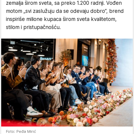
zemalja širom sveta, sa preko 1.200 radnji. Vođen
motom „svi zaslužuju da se odevaju dobro”, brend
inspiriše milione kupaca širom sveta kvalitetom,
stilom i pristupačnošću.
Foto: Peđa Mirić