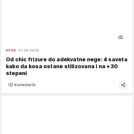
KOSA
07.08.2026.
Od chic frizure do adekvatne nege: 4 saveta
kako da kosa ostane stilizovana i na +30
stepeni
Komentariši