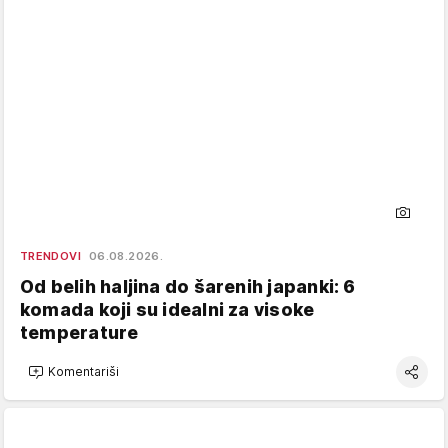
TRENDOVI
06.08.2026.
Od belih haljina do šarenih japanki: 6
komada koji su idealni za visoke
temperature
Komentariši