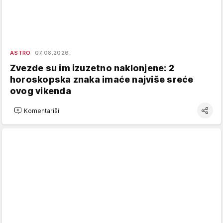
ASTRO
07.08.2026.
Zvezde su im izuzetno naklonjene: 2
horoskopska znaka imaće najviše sreće
ovog vikenda
Komentariši