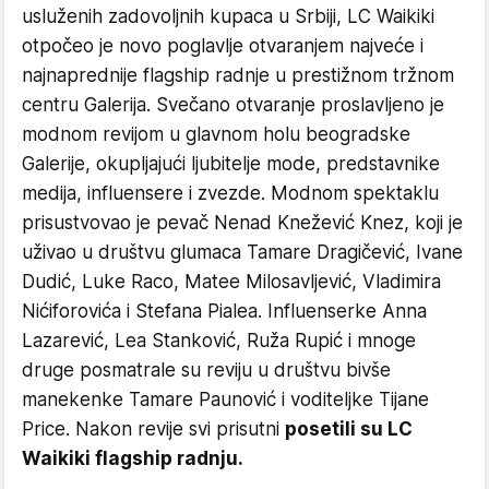
usluženih zadovoljnih kupaca u Srbiji, LC Waikiki
otpočeo je novo poglavlje otvaranjem najveće i
najnaprednije flagship radnje u prestižnom tržnom
centru Galerija. Svečano otvaranje proslavljeno je
modnom revijom u glavnom holu beogradske
Galerije, okupljajući ljubitelje mode, predstavnike
medija, influensere i zvezde. Modnom spektaklu
prisustvovao je pevač Nenad Knežević Knez, koji je
uživao u društvu glumaca Tamare Dragičević, Ivane
Dudić, Luke Raco, Matee Milosavljević, Vladimira
Nićiforovića i Stefana Pialea. Influenserke Anna
Lazarević, Lea Stanković, Ruža Rupić i mnoge
druge posmatrale su reviju u društvu bivše
manekenke Tamare Paunović i voditeljke Tijane
Price. Nakon revije svi prisutni
posetili su LC
Waikiki flagship radnju.