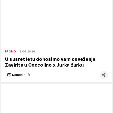
PROMO
18.06.2026.
U susret letu donosimo vam osveženje:
Zavirite u Coccolino x Jurka žurku
Komentariši