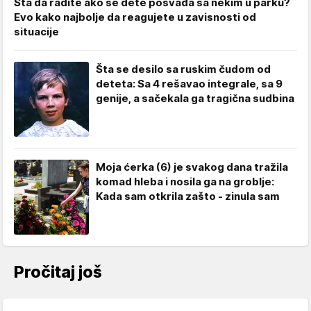
Šta da radite ako se dete posvađa sa nekim u parku?
Evo kako najbolje da reagujete u zavisnosti od
situacije
Šta se desilo sa ruskim čudom od
deteta: Sa 4 rešavao integrale, sa 9
genije, a sačekala ga tragična sudbina
Moja ćerka (6) je svakog dana tražila
komad hleba i nosila ga na groblje:
Kada sam otkrila zašto - zinula sam
Pročitaj još