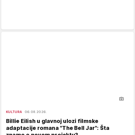
KULTURA
06.08.2026.
Billie Eilish u glavnoj ulozi filmske
adaptacije romana "The Bell Jar": Šta
znamo o novom projektu?