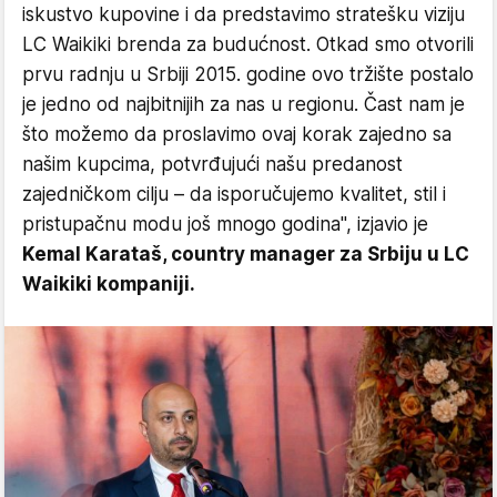
iskustvo kupovine i da predstavimo stratešku viziju
LC Waikiki brenda za budućnost. Otkad smo otvorili
prvu radnju u Srbiji 2015. godine ovo tržište postalo
je jedno od najbitnijih za nas u regionu. Čast nam je
što možemo da proslavimo ovaj korak zajedno sa
našim kupcima, potvrđujući našu predanost
zajedničkom cilju – da isporučujemo kvalitet, stil i
pristupačnu modu još mnogo godina", izjavio je
Kemal Karataš, country manager za Srbiju u LC
Waikiki kompaniji.