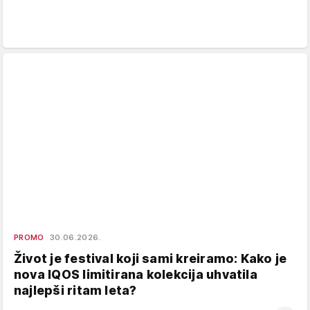
PROMO
30.06.2026.
Život je festival koji sami kreiramo: Kako je
nova IQOS limitirana kolekcija uhvatila
najlepši ritam leta?