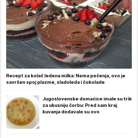
Recept za kolač ledena milka: Nema pečenja, ovo je
savršen spoj plazme, sladoleda i čokolade
Jugoslovenske domaćice imale su trik
za ukusniju čorbu: Pred sam kraj
kuvanja dodavale su ovo