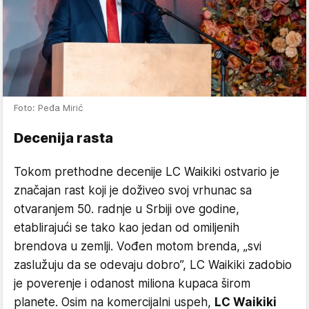
Foto: Peđa Mirić
Decenija rasta
Tokom prethodne decenije LC Waikiki ostvario je
značajan rast koji je doživeo svoj vrhunac sa
otvaranjem 50. radnje u Srbiji ove godine,
etablirajući se tako kao jedan od omiljenih
brendova u zemlji. Vođen motom brenda, „svi
zaslužuju da se odevaju dobro”, LC Waikiki zadobio
je poverenje i odanost miliona kupaca širom
planete. Osim na komercijalni uspeh,
LC Waikiki