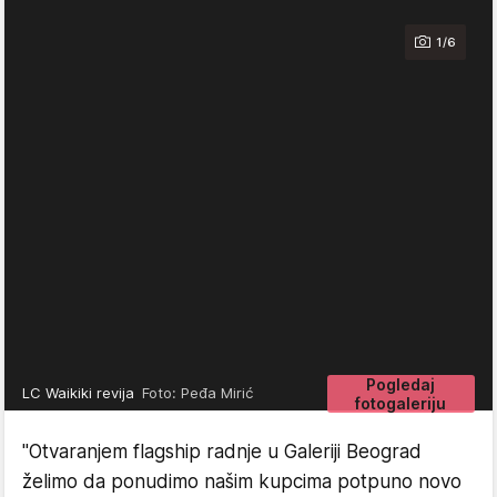
1/6
Pogledaj
LC Waikiki revija
Foto: Peđa Mirić
fotogaleriju
"Otvaranjem flagship radnje u Galeriji Beograd
želimo da ponudimo našim kupcima potpuno novo