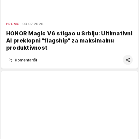
PROMO
03.07.2026.
HONOR Magic V6 stigao u Srbiju: Ultimativni
AI preklopni "flagship" za maksimalnu
produktivnost
Komentariši