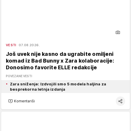
VESTI
07.08.2026.
Još uvek nije kasno da ugrabite omiljeni
komad iz Bad Bunny x Zara kolaboracije:
Donosimo favorite ELLE redakcije
POVEZANE VESTI
Zara sniženje: Izdvojili smo 5 modela haljina za
besprekorna letnja izdanja
Komentariši