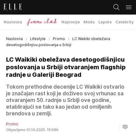
Naslovna
Najnovije
Moda
Lepota
Celebrity
Naslovna
Lifestyle
Promo
LC Waikiki obeležava
desetogodišnjicu poslovanja u Srbiji
LC Waikiki obeležava desetogodišnjicu
poslovanja u Srbiji otvaranjem flagship
radnje u Galeriji Beograd
Tokom prethodne decenije LC Waikiki ostvario
je značajan rast koji je doživeo svoj vrhunac sa
otvaranjem 50. radnje u Srbiji ove godine,
etablirajući se tako kao jedan od omiljenih
brendova u zemlji.
Promo
Objavljeno 01.10.2025. 15:06h