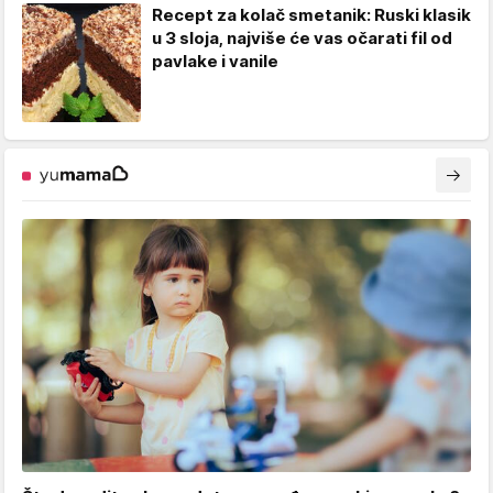
Recept za kolač smetanik: Ruski klasik
u 3 sloja, najviše će vas očarati fil od
pavlake i vanile