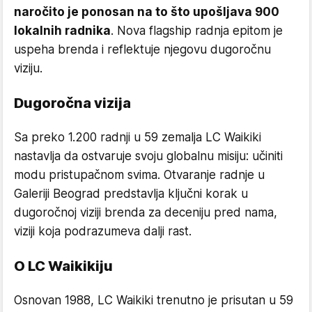
naročito je ponosan na to što upošljava 900
lokalnih radnika
. Nova flagship radnja epitom je
uspeha brenda i reflektuje njegovu dugoročnu
viziju.
Dugoročna vizija
Sa preko 1.200 radnji u 59 zemalja LC Waikiki
nastavlja da ostvaruje svoju globalnu misiju: učiniti
modu pristupačnom svima. Otvaranje radnje u
Galeriji Beograd predstavlja ključni korak u
dugoročnoj viziji brenda za deceniju pred nama,
viziji koja podrazumeva dalji rast.
O LC Waikikiju
Osnovan 1988, LC Waikiki trenutno je prisutan u 59