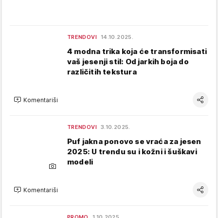
TRENDOVI
14.10.2025.
4 modna trika koja će transformisati
vaš jesenji stil: Od jarkih boja do
različitih tekstura
Komentariši
TRENDOVI
3.10.2025.
Puf jakna ponovo se vraća za jesen
2025: U trendu su i kožni i šuškavi
modeli
Komentariši
PROMO
1.10.2025.