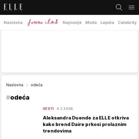
Naslovna
Najnovije
Moda
Lepota
Celebrity
Naslovna
odeća
#
odeća
VESTI
4.2.2026.
Aleksandra Duende za ELLE otkriva
kako brend Daire prkosi prolaznim
trendovima