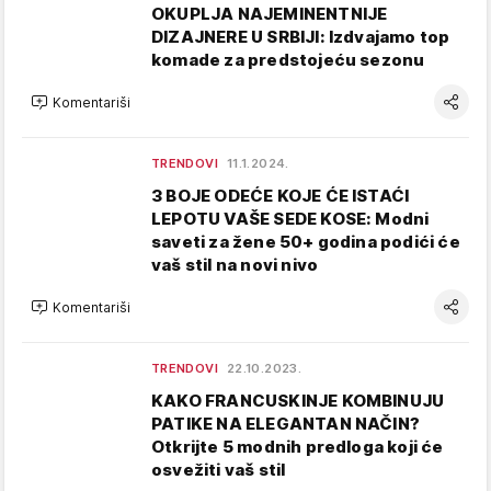
OKUPLJA NAJEMINENTNIJE
DIZAJNERE U SRBIJI: Izdvajamo top
komade za predstojeću sezonu
Komentariši
TRENDOVI
11.1.2024.
3 BOJE ODEĆE KOJE ĆE ISTAĆI
LEPOTU VAŠE SEDE KOSE: Modni
saveti za žene 50+ godina podići će
vaš stil na novi nivo
Komentariši
TRENDOVI
22.10.2023.
KAKO FRANCUSKINJE KOMBINUJU
PATIKE NA ELEGANTAN NAČIN?
Otkrijte 5 modnih predloga koji će
osvežiti vaš stil