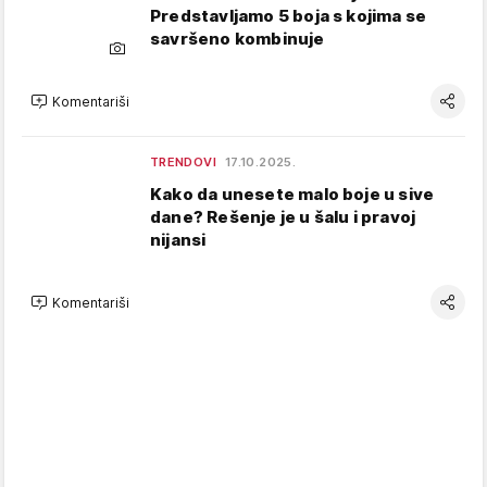
Predstavljamo 5 boja s kojima se
savršeno kombinuje
Komentariši
TRENDOVI
17.10.2025.
Kako da unesete malo boje u sive
dane? Rešenje je u šalu i pravoj
nijansi
Komentariši