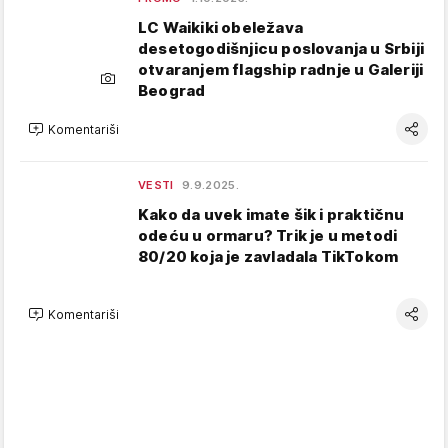
LC Waikiki obeležava
desetogodišnjicu poslovanja u Srbiji
otvaranjem flagship radnje u Galeriji
Beograd
Komentariši
VESTI
9.9.2025.
Kako da uvek imate šik i praktičnu
odeću u ormaru? Trik je u metodi
80/20 koja je zavladala TikTokom
Komentariši