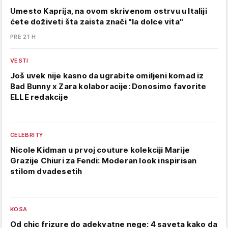
Umesto Kaprija, na ovom skrivenom ostrvu u Italiji
ćete doživeti šta zaista znači "la dolce vita"
PRE 21 H
VESTI
Još uvek nije kasno da ugrabite omiljeni komad iz
Bad Bunny x Zara kolaboracije: Donosimo favorite
ELLE redakcije
CELEBRITY
Nicole Kidman u prvoj couture kolekciji Marije
Grazije Chiuri za Fendi: Moderan look inspirisan
stilom dvadesetih
KOSA
Od chic frizure do adekvatne nege: 4 saveta kako da