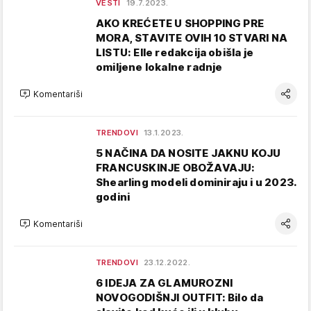
VESTI
19.7.2023.
AKO KREĆETE U SHOPPING PRE
MORA, STAVITE OVIH 10 STVARI NA
LISTU: Elle redakcija obišla je
omiljene lokalne radnje
Komentariši
TRENDOVI
13.1.2023.
5 NAČINA DA NOSITE JAKNU KOJU
FRANCUSKINJE OBOŽAVAJU:
Shearling modeli dominiraju i u 2023.
godini
Komentariši
TRENDOVI
23.12.2022.
6 IDEJA ZA GLAMUROZNI
NOVOGODIŠNJI OUTFIT: Bilo da