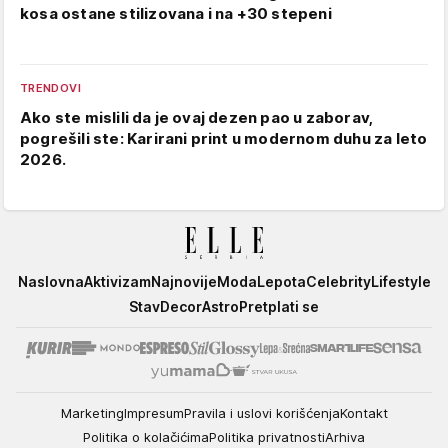
kosa ostane stilizovana i na +30 stepeni
TRENDOVI
Ako ste mislili da je ovaj dezen pao u zaborav,
pogrešili ste: Karirani print u modernom duhu za leto
2026.
Elle
Naslovna
Aktivizam
Najnovije
Moda
Lepota
Celebrity
Lifestyle
Stav
Decor
Astro
Pretplati se
Marketing
Impresum
Pravila i uslovi korišćenja
Kontakt
Politika o kolačićima
Politika privatnosti
Arhiva