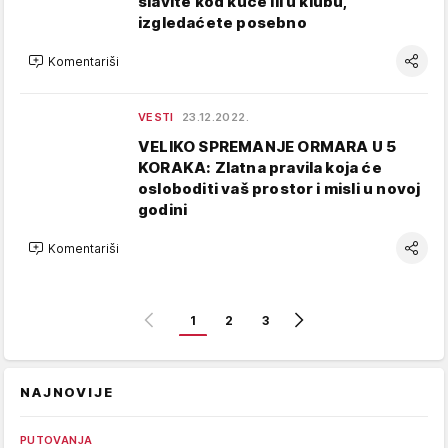
slavite kod kuće ili u klubu,
izgledaćete posebno
Komentariši
VESTI
23.12.2022.
VELIKO SPREMANJE ORMARA U 5
KORAKA: Zlatna pravila koja će
osloboditi vaš prostor i misli u novoj
godini
Komentariši
1
2
3
NAJNOVIJE
PUTOVANJA