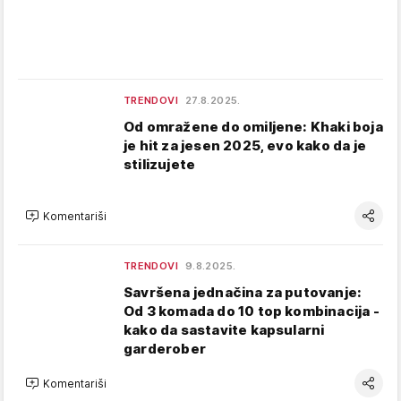
TRENDOVI
27.8.2025.
Od omražene do omiljene: Khaki boja
je hit za jesen 2025, evo kako da je
stilizujete
Komentariši
TRENDOVI
9.8.2025.
Savršena jednačina za putovanje:
Od 3 komada do 10 top kombinacija -
kako da sastavite kapsularni
garderober
Komentariši