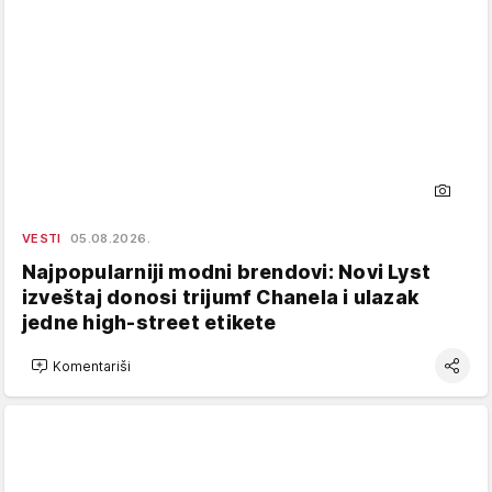
VESTI
05.08.2026.
Najpopularniji modni brendovi: Novi Lyst
izveštaj donosi trijumf Chanela i ulazak
jedne high-street etikete
Komentariši