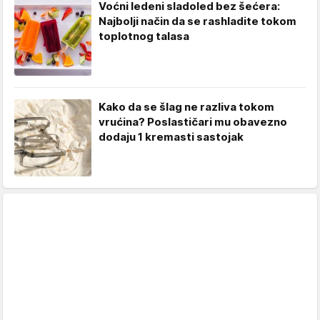
Voćni ledeni sladoled bez šećera:
Najbolji način da se rashladite tokom
toplotnog talasa
Kako da se šlag ne razliva tokom
vrućina? Poslastičari mu obavezno
dodaju 1 kremasti sastojak