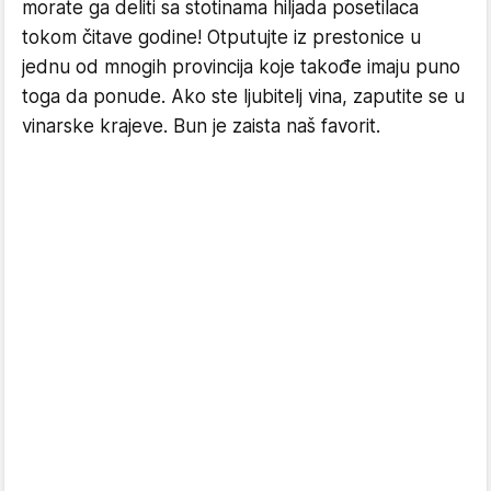
morate ga deliti sa stotinama hiljada posetilaca
tokom čitave godine! Otputujte iz prestonice u
jednu od mnogih provincija koje takođe imaju puno
toga da ponude. Ako ste ljubitelj vina, zaputite se u
vinarske krajeve. Bun je zaista naš favorit.