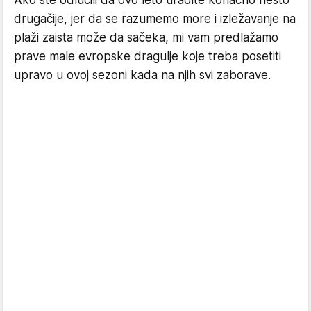
drugačije, jer da se razumemo more i izležavanje na
plaži zaista može da sačeka, mi vam predlažamo
prave male evropske dragulje koje treba posetiti
upravo u ovoj sezoni kada na njih svi zaborave.