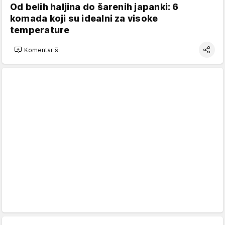
Od belih haljina do šarenih japanki: 6
komada koji su idealni za visoke
temperature
Komentariši