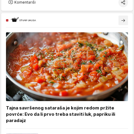
Komentariši
Tajna savršenog sataraša je kojim redom pržite
povrće: Evo da li prvo treba staviti luk, papriku ili
paradajz