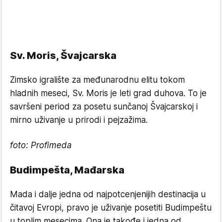
Sv. Moris, Švajcarska
Zimsko igralište za međunarodnu elitu tokom
hladnih meseci, Sv. Moris je leti grad duhova. To je
savršeni period za posetu sunčanoj Švajcarskoj i
mirno uživanje u prirodi i pejzažima.
foto: Profimeda
Budimpešta, Mađarska
Mada i dalje jedna od najpotcenjenijih destinacija u
čitavoj Evropi, pravo je uživanje posetiti Budimpeštu
u toplim mesecima. Ona je takođe i jedna od