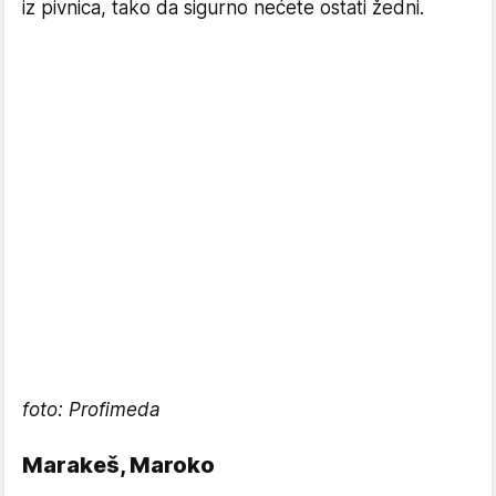
iz pivnica, tako da sigurno nećete ostati žedni.
foto: Profimeda
Marakeš, Maroko