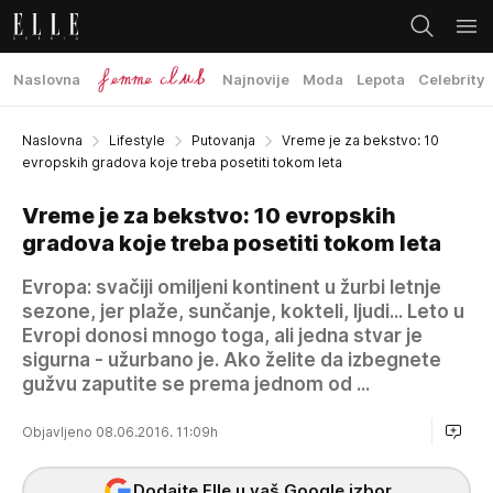
Naslovna
Najnovije
Moda
Lepota
Celebrity
Naslovna
Lifestyle
Putovanja
Vreme je za bekstvo: 10
evropskih gradova koje treba posetiti tokom leta
Vreme je za bekstvo: 10 evropskih
gradova koje treba posetiti tokom leta
Evropa: svačiji omiljeni kontinent u žurbi letnje
sezone, jer plaže, sunčanje, kokteli, ljudi... Leto u
Evropi donosi mnogo toga, ali jedna stvar je
sigurna - užurbano je. Ako želite da izbegnete
gužvu zaputite se prema jednom od ...
Objavljeno 08.06.2016. 11:09h
Dodajte Elle u vaš Google izbor