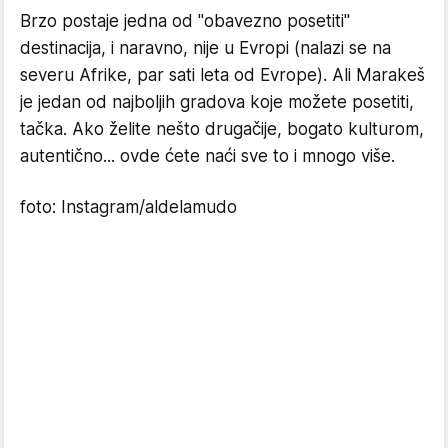
Brzo postaje jedna od "obavezno posetiti"
destinacija, i naravno, nije u Evropi (nalazi se na
severu Afrike, par sati leta od Evrope). Ali Marakeš
je jedan od najboljih gradova koje možete posetiti,
tačka. Ako želite nešto drugačije, bogato kulturom,
autentično... ovde ćete naći sve to i mnogo više.
foto: Instagram/aldelamudo