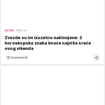
ASTRO
PRE 1 H
Zvezde su im izuzetno naklonjene: 2
horoskopska znaka imaće najviše sreće
ovog vikenda
Komentariši