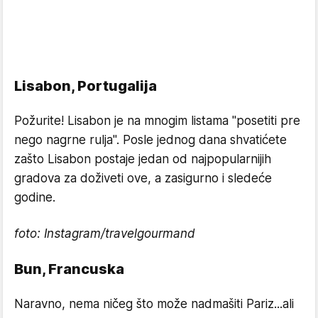
Lisabon, Portugalija
Požurite! Lisabon je na mnogim listama "posetiti pre
nego nagrne rulja". Posle jednog dana shvatićete
zašto Lisabon postaje jedan od najpopularnijih
gradova za doživeti ove, a zasigurno i sledeće
godine.
foto: Instagram/
travelgourmand
Bun, Francuska
Naravno, nema ničeg što može nadmašiti Pariz...ali