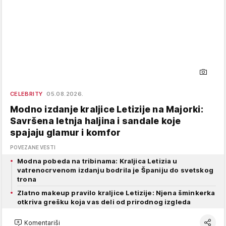
CELEBRITY
05.08.2026.
Modno izdanje kraljice Letizije na Majorki:
Savršena letnja haljina i sandale koje
spajaju glamur i komfor
POVEZANE VESTI
Modna pobeda na tribinama: Kraljica Letizia u
vatrenocrvenom izdanju bodrila je Španiju do svetskog
trona
Zlatno makeup pravilo kraljice Letizije: Njena šminkerka
otkriva grešku koja vas deli od prirodnog izgleda
Komentariši