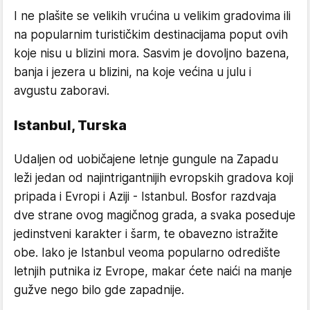
I ne plašite se velikih vrućina u velikim gradovima ili
na popularnim turističkim destinacijama poput ovih
koje nisu u blizini mora. Sasvim je dovoljno bazena,
banja i jezera u blizini, na koje većina u julu i
avgustu zaboravi.
Istanbul, Turska
Udaljen od uobičajene letnje gungule na Zapadu
leži jedan od najintrigantnijih evropskih gradova koji
pripada i Evropi i Aziji - Istanbul. Bosfor razdvaja
dve strane ovog magičnog grada, a svaka poseduje
jedinstveni karakter i šarm, te obavezno istražite
obe. Iako je Istanbul veoma popularno odredište
letnjih putnika iz Evrope, makar ćete naići na manje
gužve nego bilo gde zapadnije.