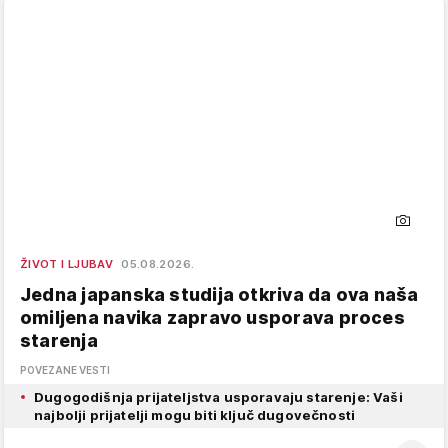
ŽIVOT I LJUBAV
05.08.2026.
Jedna japanska studija otkriva da ova naša
omiljena navika zapravo usporava proces
starenja
POVEZANE VESTI
Dugogodišnja prijateljstva usporavaju starenje: Vaši
najbolji prijatelji mogu biti ključ dugovečnosti