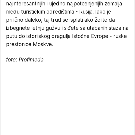
najinteresantnijih i ujedno najpotcenjenijih zemalja
među turističkim odredištima - Rusija. Iako je
prilično daleko, taj trud se isplati ako želite da
izbegnete letnju gužvu i siđete sa utabanih staza na
putu do istorijskog dragulja Istočne Evrope - ruske
prestonice Moskve.
foto: Profimeda