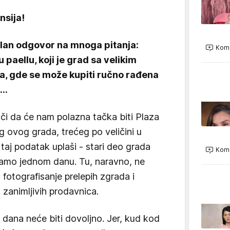
nsija!
ilan odgovor na mnoga pitanja:
Kome
paellu, koji je grad sa velikim
a, gde se može kupiti ručno rađena
a…
ači da će nam polazna tačka biti Plaza
g ovog grada, trećeg po veličini u
 taj podatak uplaši - stari deo grada
Kome
 samo jednom danu. Tu, naravno, ne
otografisanje prelepih zgrada i
i zanimljivih prodavnica.
dana neće biti dovoljno. Jer, kud kod