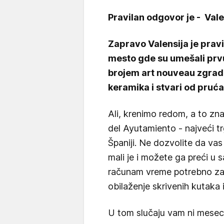
Pravilan odgovor je - Vale
Zapravo Valensija je prav
mesto gde su umešali prvu 
brojem art nouveau zgrad
keramika i stvari od pruć
Ali, krenimo redom, a to zn
del Ayutamiento - najveći tr
Španiji. Ne dozvolite da vas
mali je i možete ga preći u
računam vreme potrebno za f
obilaženje skrivenih kutaka 
U tom slučaju vam ni mesec 