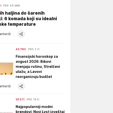
I
PRE 48 MIN
ih haljina do šarenih
i: 6 komada koji su idealni
soke temperature
ntariši
ASTRO
PRE 2 H
Finansijski horoskop za
avgust 2026: Bikovi
menjaju rutinu, Strelčevi
ulažu, a Lavovi
reorganizuju budžet
ntariši
VESTI
PRE 18 H
Najpopularniji modni
brendovi: Novi Lyst izveštaj