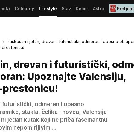
epota
Celebrity
Lifestyle
Stav
Decor
Astro
Pretplat
Raskošan i jeftin, drevan i futuristički, odmeren i obesno oblapo
-prestonicu!
in, drevan i futuristički, od
oran: Upoznajte Valensiju,
prestonicu!
i futuristički, odmeren i obesno
amike, stakla, čelika i novca, Valensija
 ni jedan kutak koji ne priča fascinantnu
ovim nepomirljivim ...