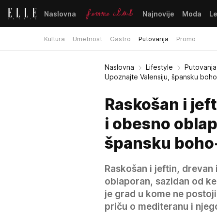
Naslovna
Najnovije
Moda
L
Kultura
Umetnost
Gastro
Putovanja
Promo
Naslovna
Lifestyle
Putovanja
Upoznajte Valensiju, špansku boho
Raskošan i jeft
i obesno oblap
špansku boho-
Raskošan i jeftin, drevan 
oblaporan, sazidan od ker
je grad u kome ne postoji
priču o mediteranu i njeg