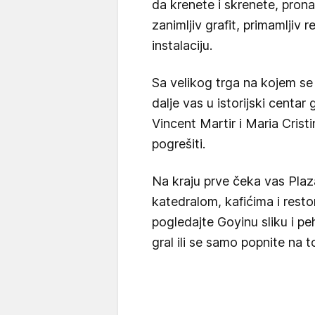
da krenete i skrenete, pron
zanimljiv grafit, primamljiv re
instalaciju.
Sa velikog trga na kojem se
dalje vas u istorijski centar
Vincent Martir i Maria Cris
pogrešiti.
Na kraju prve čeka vas Plaz
katedralom, kafićima i resto
pogledajte Goyinu sliku i pe
gral ili se samo popnite na t