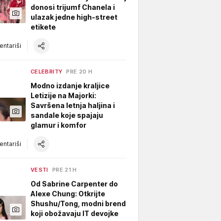
donosi trijumf Chanela i
ulazak jedne high-street
etikete
ntariši
CELEBRITY
PRE 20 H
Modno izdanje kraljice
Letizije na Majorki:
Savršena letnja haljina i
sandale koje spajaju
glamur i komfor
ntariši
VESTI
PRE 21 H
Od Sabrine Carpenter do
Alexe Chung: Otkrijte
Shushu/Tong, modni brend
koji obožavaju IT devojke