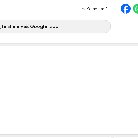
Komentariši
te Elle u vaš Google izbor