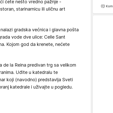
aći ćete nešto vredno pažnje -
Kome
storan, starinarnicu ili uličnu art
 nalazi gradska većnica i glavna pošta
 grada vode dve ulice: Celle Sant
tina. Kojom god da krenete, nećete
a de la Reina predivan trg sa velikom
ranima. Uđite u katedralu te
har koji (navodno) predstavlja Sveti
oranj katedrale i uživajte u pogledu.