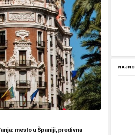
NAJNO
nja: mesto u Španiji, predivna