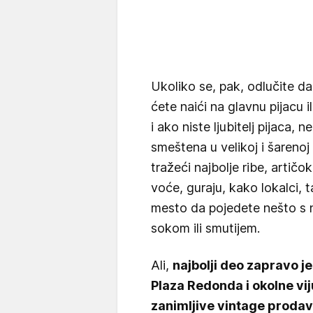
Ukoliko se, pak, odlučite 
ćete naići na glavnu pijacu i
i ako niste ljubitelj pijaca, 
smeštena u velikoj i šarenoj
tražeći najbolje ribe, artič
voće, guraju, kako lokalci, t
mesto da pojedete nešto s n
sokom ili smutijem.
Ali,
najbolji deo zapravo je
Plaza Redonda i okolne vi
zanimljive vintage prodavn