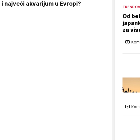
a i najveći akvarijum u Evropi?
TRENDOV
Od bel
japank
za vi
Kome
Kome