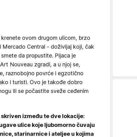
da krenete ovom drugom ulicom, brzo
li Mercado Central - doživljaj koji, čak
ne smete da propustite. Pijaca je
 Art Nouveau zgradi, a u njoj se,
oke, raznobojno povrće i egzotično
ako i turisti. Ovo je takođe dobro
ogu ili se počastite sveže ceđenim
 skriven između te dve lokacije:
jugave ulice koje ljubomorno čuvaju
ice, starinarnice i ateljee u kojima