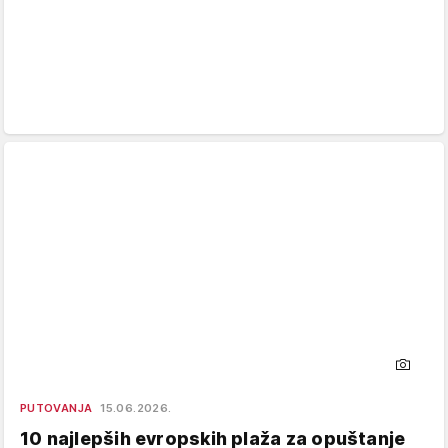
PUTOVANJA
15.06.2026.
10 najlepših evropskih plaža za opuštanje