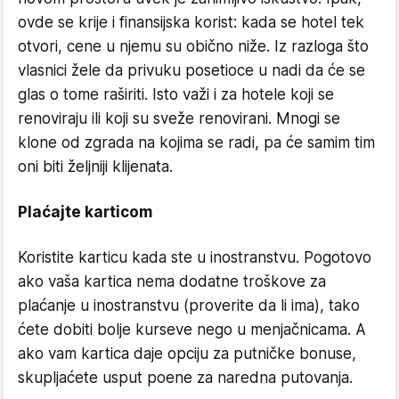
ovde se krije i finansijska korist: kada se hotel tek
otvori, cene u njemu su obično niže. Iz razloga što
vlasnici žele da privuku posetioce u nadi da će se
glas o tome raširiti. Isto važi i za hotele koji se
renoviraju ili koji su sveže renovirani. Mnogi se
klone od zgrada na kojima se radi, pa će samim tim
oni biti željniji klijenata.
Plaćajte karticom
Koristite karticu kada ste u inostranstvu. Pogotovo
ako vaša kartica nema dodatne troškove za
plaćanje u inostranstvu (proverite da li ima), tako
ćete dobiti bolje kurseve nego u menjačnicama. A
ako vam kartica daje opciju za putničke bonuse,
skupljaćete usput poene za naredna putovanja.