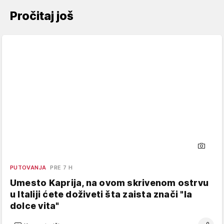
Pročitaj još
PUTOVANJA
PRE 7 H
Umesto Kaprija, na ovom skrivenom ostrvu
u Italiji ćete doživeti šta zaista znači "la
dolce vita"