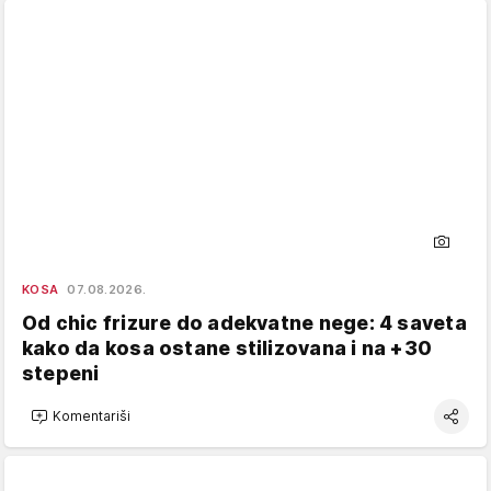
KOSA
07.08.2026.
Od chic frizure do adekvatne nege: 4 saveta
kako da kosa ostane stilizovana i na +30
stepeni
Komentariši