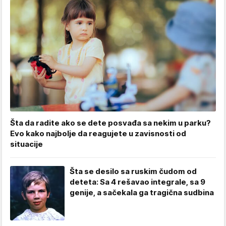
Šta da radite ako se dete posvađa sa nekim u parku?
Evo kako najbolje da reagujete u zavisnosti od
situacije
Šta se desilo sa ruskim čudom od
deteta: Sa 4 rešavao integrale, sa 9
genije, a sačekala ga tragična sudbina