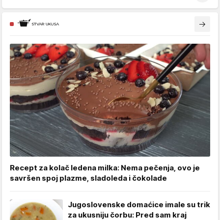
Recept za kolač ledena milka: Nema pečenja, ovo je
savršen spoj plazme, sladoleda i čokolade
Jugoslovenske domaćice imale su trik
za ukusniju čorbu: Pred sam kraj