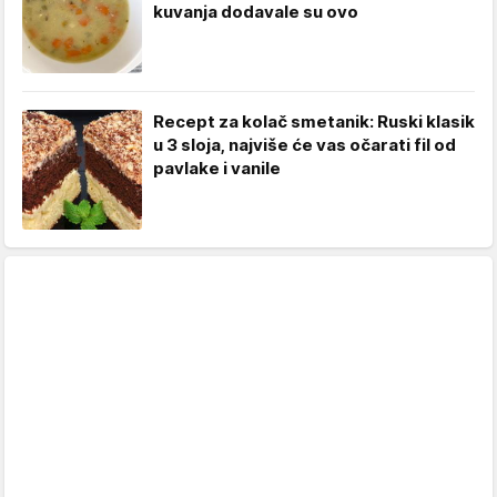
kuvanja dodavale su ovo
Recept za kolač smetanik: Ruski klasik
u 3 sloja, najviše će vas očarati fil od
pavlake i vanile