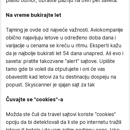
platilo odmor, obratite pažnju na ovih pet saveta:
Na vreme bukirajte let
Tajming je ovde od najveće važnosti. Aviokompanije
obično najavljuju letove u određeno doba dana i
varijacije u cenama se kreću u ritmu. Eksperti kažu
da je najbolje bukirati let 54 dana unapred. Ali evo i
saveta: pratite takozvane "alert" sajtove. Upišite
tamo gde bi voleli da otputujete i oni će vas
obavestiti kad letovi za tu destinaciju dospeju na
popust. Skyscanner je sjajan sajt za tak
Čuvajte se "cookies"-a
Možda ste čuli da travel sajtovi koriste "cookies"
opciju da bi detektovali da li ste po internetu tražili
letove ili hotele i da vam zatim podignu cene. Iako