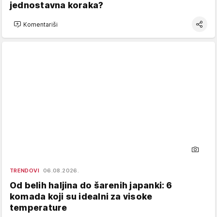
jednostavna koraka?
Komentariši
TRENDOVI
06.08.2026.
Od belih haljina do šarenih japanki: 6
komada koji su idealni za visoke
temperature