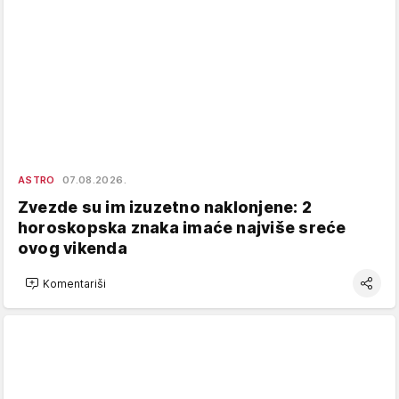
ASTRO
07.08.2026.
Zvezde su im izuzetno naklonjene: 2
horoskopska znaka imaće najviše sreće
ovog vikenda
Komentariši