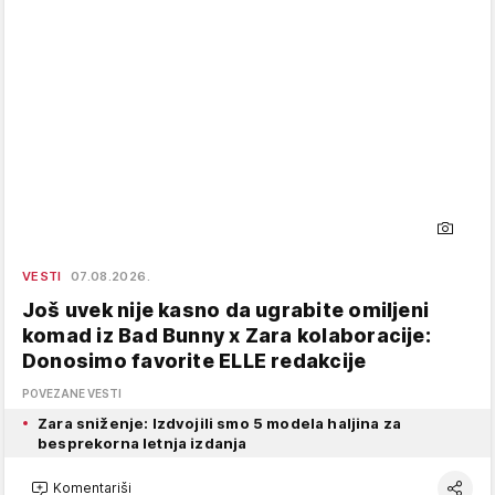
VESTI
07.08.2026.
Još uvek nije kasno da ugrabite omiljeni
komad iz Bad Bunny x Zara kolaboracije:
Donosimo favorite ELLE redakcije
POVEZANE VESTI
Zara sniženje: Izdvojili smo 5 modela haljina za
besprekorna letnja izdanja
Komentariši