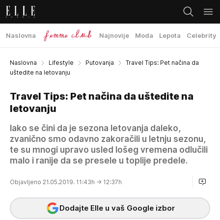
Naslovna
Najnovije
Moda
Lepota
Celebrity
Naslovna
Lifestyle
Putovanja
Travel Tips: Pet načina da
uštedite na letovanju
Travel Tips: Pet načina da uštedite na
letovanju
Iako se čini da je sezona letovanja daleko,
zvanično smo odavno zakoračili u letnju sezonu,
te su mnogi upravo usled lošeg vremena odlučili
malo i ranije da se presele u toplije predele.
Objavljeno 21.05.2019. 11:43h
→ 12:37h
Dodajte Elle u vaš Google izbor