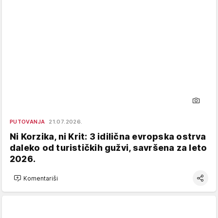
PUTOVANJA
21.07.2026.
Ni Korzika, ni Krit: 3 idilična evropska ostrva
daleko od turističkih gužvi, savršena za leto
2026.
Komentariši