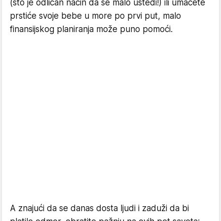
(što je odličan način da se malo uštedi!) ili umačete
prstiće svoje bebe u more po prvi put, malo
finansijskog planiranja može puno pomoći.
A znajući da se danas dosta ljudi i zaduži da bi