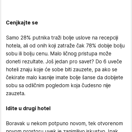
Cenjkajte se
Samo 28% putnika traži bolje uslove na recepciji
hotela, ali od onih koji zatraže čak 78% dobije bolju
sobu ili bolju cenu. Malo ličnog pristupa može
doneti rezultate. Još jedan pro savet? Do 6 uveče
hoteli znaju koje će sobe biti zauzete, pa ako se
čekirate malo kasnije imate bolje šanse da dobijete
sobu sa odličnim pogledom koja čudesno nije
zauzeta.
Idite u drugi hotel
Boravak u nekom potpuno novom, tek otvorenom
novom prostoru uvek je zanimljivo iskustvo. Ipak,