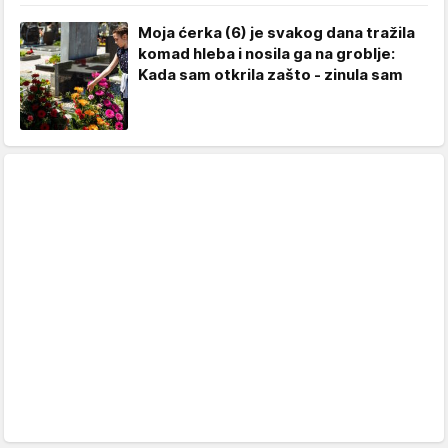
Moja ćerka (6) je svakog dana tražila
komad hleba i nosila ga na groblje:
Kada sam otkrila zašto - zinula sam