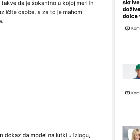
skrive
 takve da je šokantno u kojoj meri in
dožive
azličite osobe, a za to je mahom
dolce 
a.
Kome
Kome
n dokaz da model na lutki u izlogu,