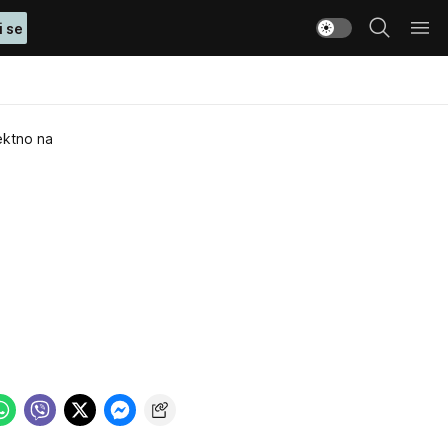
i se
ektno na