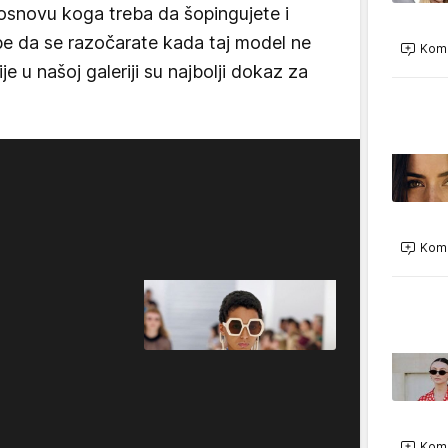
 osnovu koga treba da šopingujete i
e da se razočarate kada taj model ne
Kome
je u našoj galeriji su najbolji dokaz za
Kome
Kome