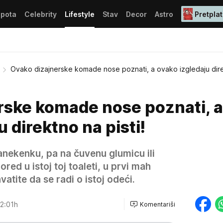
epota
Celebrity
Lifestyle
Stav
Decor
Astro
Pretplat
Ovako dizajnerske komade nose poznati, a ovako izgledaju dir
rske komade nose poznati, a
 direktno na pisti!
nekenku, pa na čuvenu glumicu ili
ored u istoj toj toaleti, u prvi mah
atite da se radi o istoj odeći.
2:01h
Komentariši