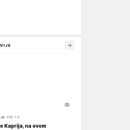
VIJE
NJA
PRE 1 H
o Kaprija, na ovom