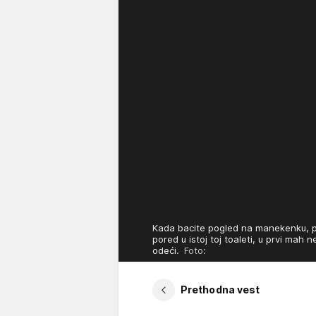
Kada bacite pogled na manekenku, pa 
pored u istoj toj toaleti, u prvi mah 
odeći.
Foto:
Prethodna vest