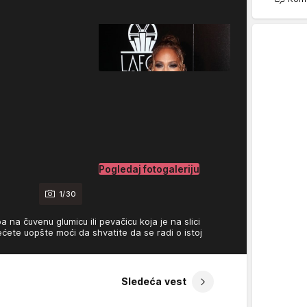
Pogledaj fotogaleriju
1/30
na čuvenu glumicu ili pevačicu koja je na slici
nećete uopšte moći da shvatite da se radi o istoj
Sledeća vest