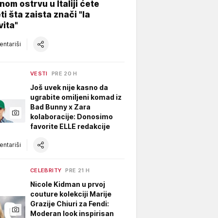
nom ostrvu u Italiji ćete
ti šta zaista znači "la
vita"
ntariši
VESTI
PRE 20 H
Još uvek nije kasno da
ugrabite omiljeni komad iz
Bad Bunny x Zara
kolaboracije: Donosimo
favorite ELLE redakcije
ntariši
CELEBRITY
PRE 21 H
Nicole Kidman u prvoj
couture kolekciji Marije
Grazije Chiuri za Fendi:
Moderan look inspirisan