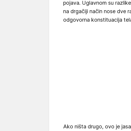
pojava. Uglavnom su razlike
na drgačiji način nose dve r
odgovorna konstituacija tel
Ako ništa drugo, ovo je jasa