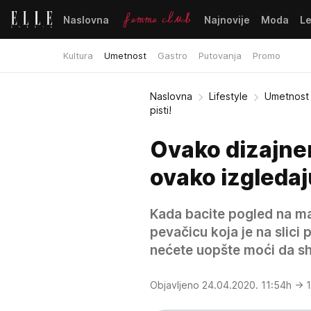
Naslovna
Najnovije
Moda
L
Kultura
Umetnost
Gastro
Putovanja
Promo
Naslovna
Lifestyle
Umetnost
pisti!
Ovako dizajne
ovako izgledaju
Kada bacite pogled na ma
pevačicu koja je na slici p
nećete uopšte moći da shv
Objavljeno 24.04.2020. 11:54h
→ 1