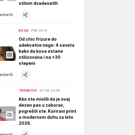
stilom dvadesetih
ntariši
KOSA
PRE 23 H
Od chic frizure do
adekvatne nege: 4 saveta
kako da kosa ostane
stilizovana i na +30
stepeni
ntariši
TRENDOVI
07.08.2026.
Ako ste mislili da je ovaj
dezen pao u zaborav,
pogrešili ste: Karirani print
u modernom duhu za leto
2026.
ntariši