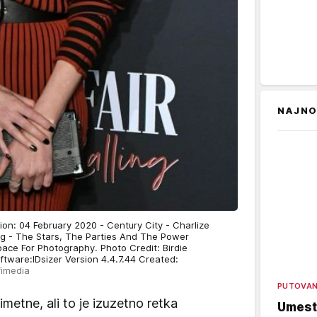
NAJNO
on: 04 February 2020 - Century City - Charlize
ing - The Stars, The Parties And The Power
pace For Photography. Photo Credit: Birdie
are:IDsizer Version 4.4.7.44 Created:
fimedia
PUTOVA
metne, ali to je izuzetno retka
Umest