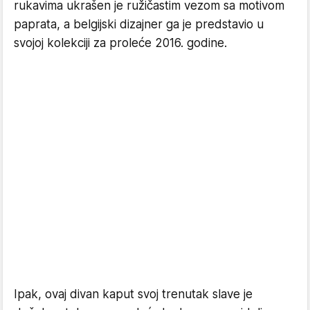
rukavima ukrašen je ružičastim vezom sa motivom
paprata, a belgijski dizajner ga je predstavio u
svojoj kolekciji za proleće 2016. godine.
Ipak, ovaj divan kaput svoj trenutak slave je