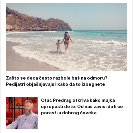
Zašto se deca često razbole baš na odmoru?
Pedijatri objašnjavaju i kako da to izbegnete
Otac Predrag otkriva kako majka
upropasti dete: Od nas zavisi da li će
porasti u dobrog čoveka