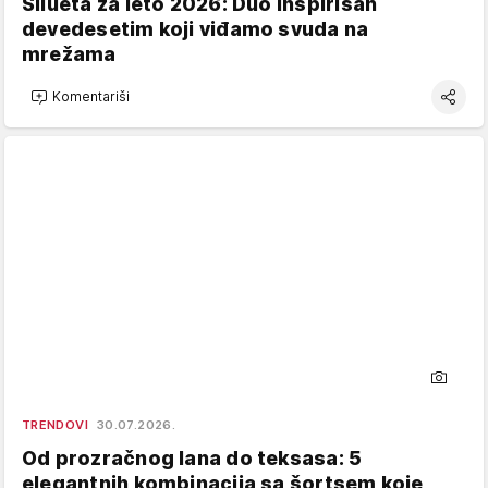
Silueta za leto 2026: Duo inspirisan
devedesetim koji viđamo svuda na
mrežama
Komentariši
TRENDOVI
30.07.2026.
Od prozračnog lana do teksasa: 5
elegantnih kombinacija sa šortsem koje