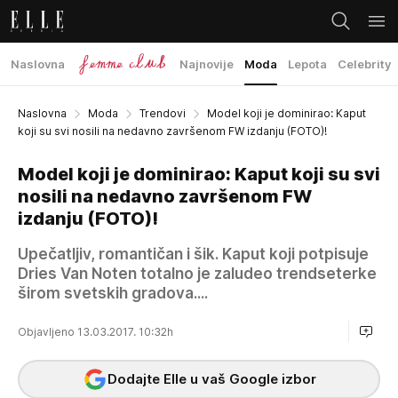
Naslovna
Najnovije
Moda
Lepota
Celebrity
Naslovna
Moda
Trendovi
Model koji je dominirao: Kaput
koji su svi nosili na nedavno završenom FW izdanju (FOTO)!
Model koji je dominirao: Kaput koji su svi
nosili na nedavno završenom FW
izdanju (FOTO)!
Upečatljiv, romantičan i šik. Kaput koji potpisuje
Dries Van Noten totalno je zaludeo trendseterke
širom svetskih gradova....
Objavljeno 13.03.2017. 10:32h
Dodajte Elle u vaš Google izbor