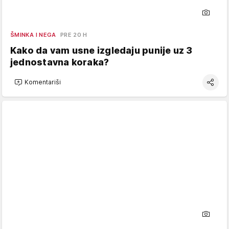
ŠMINKA I NEGA
PRE 20 H
Kako da vam usne izgledaju punije uz 3
jednostavna koraka?
Komentariši