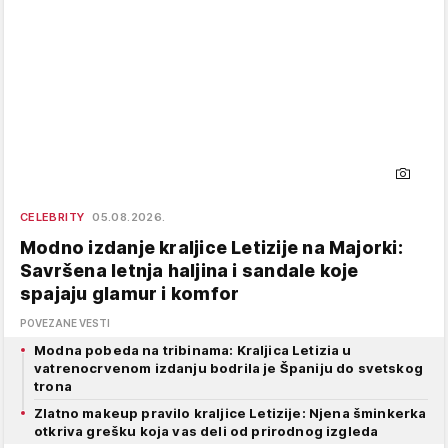
CELEBRITY
05.08.2026.
Modno izdanje kraljice Letizije na Majorki:
Savršena letnja haljina i sandale koje
spajaju glamur i komfor
POVEZANE VESTI
Modna pobeda na tribinama: Kraljica Letizia u
vatrenocrvenom izdanju bodrila je Španiju do svetskog
trona
Zlatno makeup pravilo kraljice Letizije: Njena šminkerka
otkriva grešku koja vas deli od prirodnog izgleda