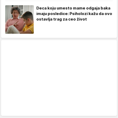
Deca koju umesto mame odgaja baka
imaju posledice: Psiholozi kažu da ovo
ostavlja trag za ceo život