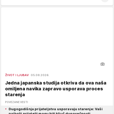
ŽIVOT I LJUBAV
05.08.2026.
Jedna japanska studija otkriva da ova naša
omiljena navika zapravo usporava proces
starenja
POVEZANE VESTI
Dugogodišnja prijateljstva usporavaju starenje: Vaši
najbolji prijatelji mogu biti ključ dugovečnosti