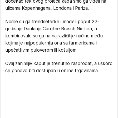
dočekao tek ovog proleća kada smo ga videli na
ulicama Kopenhagena, Londona i Pariza.
Nosile su ga trendseterke i modeli poput 23-
godišnje Dankinje Caroline Brasch Nielsen, a
kombinovale su ga na najrazličitije načine među
kojima je najpopularnija ona sa farmericama i
upečatljivim puloverom ili košuljom.
Ovaj zanimljiv kaput je trenutno rasprodat, a uskoro
će ponovo biti dostupan u online trgovinama.