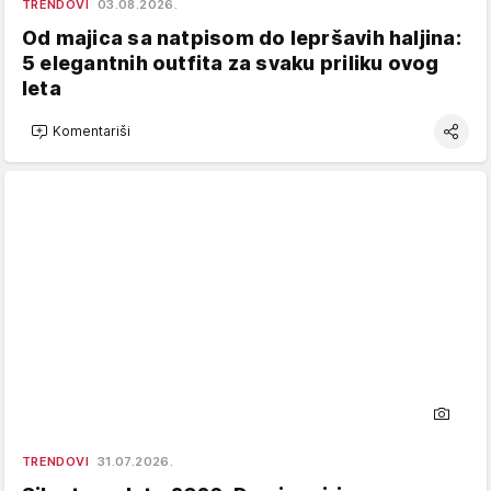
TRENDOVI
03.08.2026.
Od majica sa natpisom do lepršavih haljina:
5 elegantnih outfita za svaku priliku ovog
leta
Komentariši
TRENDOVI
31.07.2026.