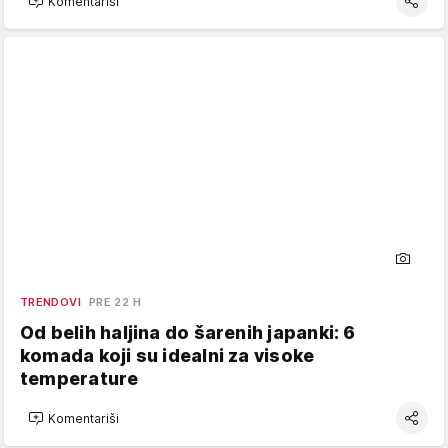
Komentariši
TRENDOVI
PRE 22 H
Od belih haljina do šarenih japanki: 6
komada koji su idealni za visoke
temperature
Komentariši