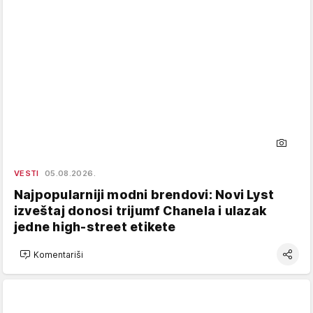
VESTI
05.08.2026.
Najpopularniji modni brendovi: Novi Lyst
izveštaj donosi trijumf Chanela i ulazak
jedne high-street etikete
Komentariši