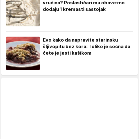
vrućina? Poslastičari mu obavezno
dodaju 1 kremasti sastojak
Evo kako da napravite starinsku
šljivopitu bez kora: Toliko je sočna da
ćete je jesti kašikom