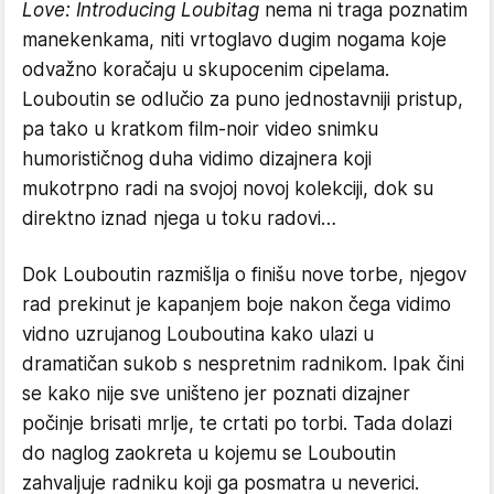
Love: Introducing Loubitag
nema ni traga poznatim
manekenkama, niti vrtoglavo dugim nogama koje
odvažno koračaju u skupocenim cipelama.
Louboutin se odlučio za puno jednostavniji pristup,
pa tako u kratkom film-noir video snimku
humorističnog duha vidimo dizajnera koji
mukotrpno radi na svojoj novoj kolekciji, dok su
direktno iznad njega u toku radovi…
Dok Louboutin razmišlja o finišu nove torbe, njegov
rad prekinut je kapanjem boje nakon čega vidimo
vidno uzrujanog Louboutina kako ulazi u
dramatičan sukob s nespretnim radnikom. Ipak čini
se kako nije sve uništeno jer poznati dizajner
počinje brisati mrlje, te crtati po torbi. Tada dolazi
do naglog zaokreta u kojemu se Louboutin
zahvaljuje radniku koji ga posmatra u neverici.