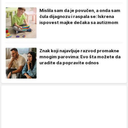
Mislila sam da je povučen, a onda sam
čula dijagnozu i raspala se: Iskrena
ispovest majke dečaka sa autizmom
Znak koji najavljuje razvod promakne
mnogim parovima: Evo šta možete da
uradite da popravite odnos