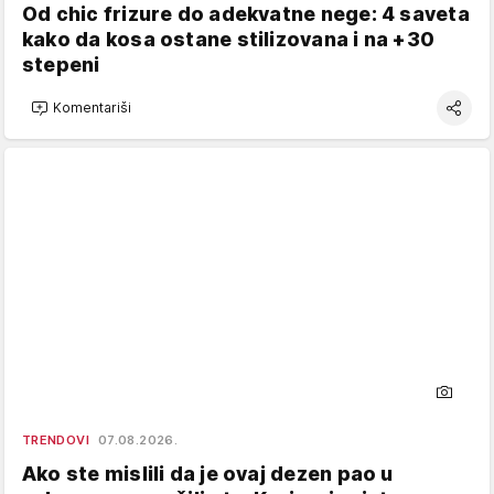
Od chic frizure do adekvatne nege: 4 saveta
kako da kosa ostane stilizovana i na +30
stepeni
Komentariši
TRENDOVI
07.08.2026.
Ako ste mislili da je ovaj dezen pao u