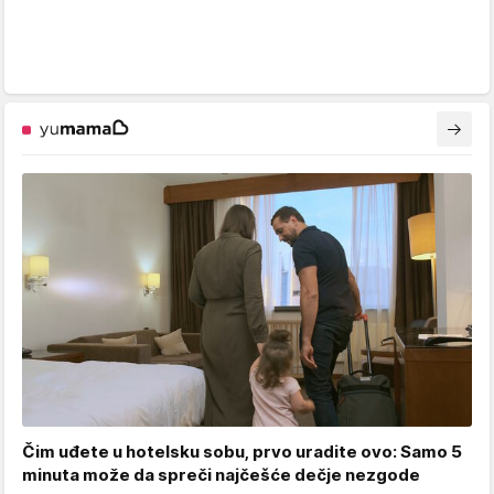
Čim uđete u hotelsku sobu, prvo uradite ovo: Samo 5
minuta može da spreči najčešće dečje nezgode