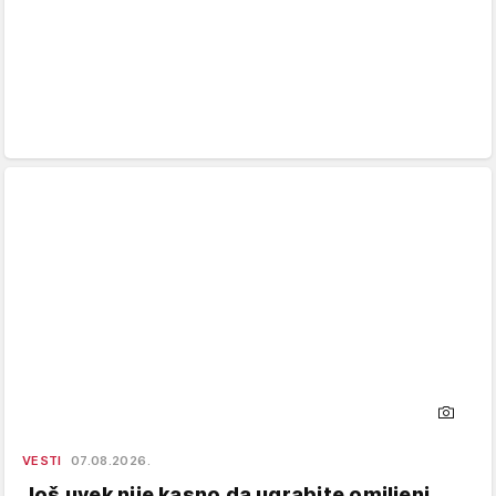
VESTI
07.08.2026.
Još uvek nije kasno da ugrabite omiljeni