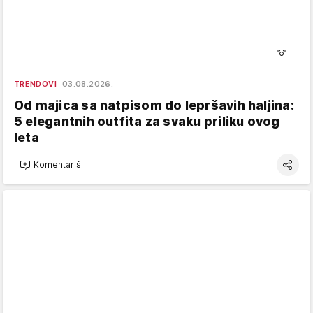
TRENDOVI
03.08.2026.
Od majica sa natpisom do lepršavih haljina:
5 elegantnih outfita za svaku priliku ovog
leta
Komentariši