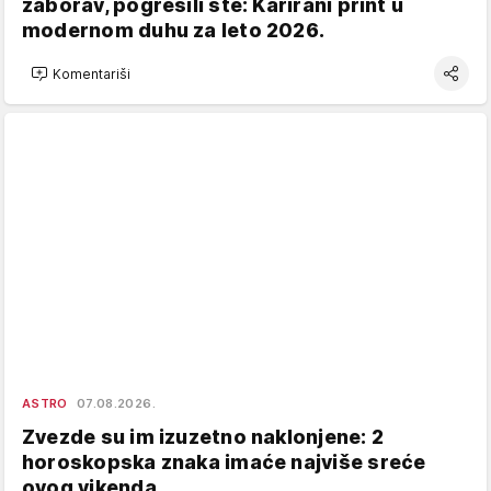
zaborav, pogrešili ste: Karirani print u
modernom duhu za leto 2026.
Komentariši
ASTRO
07.08.2026.
Zvezde su im izuzetno naklonjene: 2
horoskopska znaka imaće najviše sreće
ovog vikenda