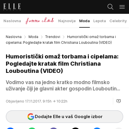
Naslovna
Najnovije
Moda
Lepota
Celebrity
Naslovna
Moda
Trendovi
Humoristički omaž torbama i
cipelama: Pogledajte kratak film Christiana Louboutina (VIDEO)
Humoristički omaž torbama i cipelama:
Pogledajte kratak film Christiana
Louboutina (VIDEO)
Vodimo vas na jedno kratko modno filmsko
uživanje čiji je glavni akter gospodin Louboutin...
Objavljeno 17.11.2017. 9:15h
→ 10:22h
Dodajte Elle u vaš Google izbor