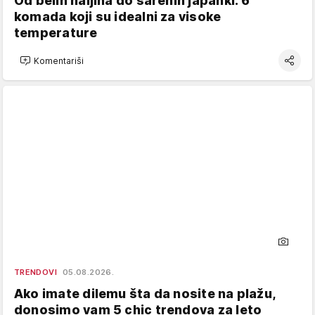
Od belih haljina do šarenih japanki: 6
komada koji su idealni za visoke
temperature
Komentariši
TRENDOVI
05.08.2026.
Ako imate dilemu šta da nosite na plažu,
donosimo vam 5 chic trendova za leto