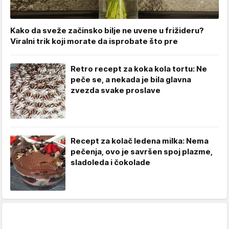
Kako da sveže začinsko bilje ne uvene u frižideru?
Viralni trik koji morate da isprobate što pre
Retro recept za koka kola tortu: Ne
peče se, a nekada je bila glavna
zvezda svake proslave
Recept za kolač ledena milka: Nema
pečenja, ovo je savršen spoj plazme,
sladoleda i čokolade