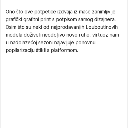
Ono što ove potpetice izdvaja iz mase zanimljiv je
grafički grafitni print s potpisom samog dizajnera.
Osim što su neki od najprodavanijih Louboutinovih
modela doživeli neodoljivo novo ruho, virtuoz nam
u nadolazećoj sezoni najavljuje ponovnu
popilarizaciju štikli s platformom.