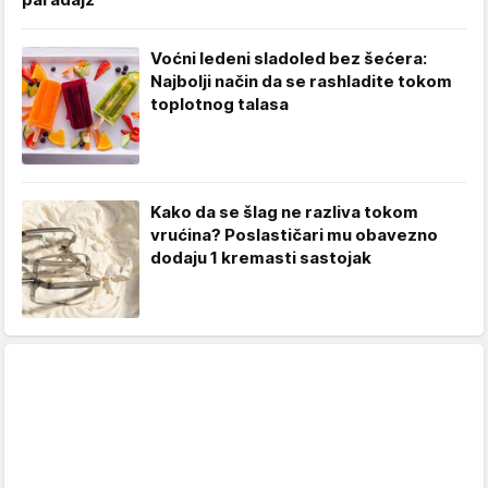
Voćni ledeni sladoled bez šećera:
Najbolji način da se rashladite tokom
toplotnog talasa
Kako da se šlag ne razliva tokom
vrućina? Poslastičari mu obavezno
dodaju 1 kremasti sastojak