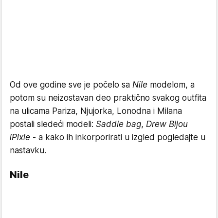
Od ove godine sve je počelo sa
Nile
modelom, a
potom su neizostavan deo praktično svakog outfita
na ulicama Pariza, Njujorka, Lonodna i Milana
postali sledeći modeli:
Saddle bag
,
Drew Bijou
i
Pixie
- a kako ih inkorporirati u izgled pogledajte u
nastavku.
Nile