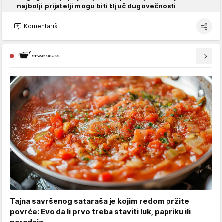
najbolji prijatelji mogu biti ključ dugovečnosti
Komentariši
Tajna savršenog sataraša je kojim redom pržite
povrće: Evo da li prvo treba staviti luk, papriku ili
paradajz