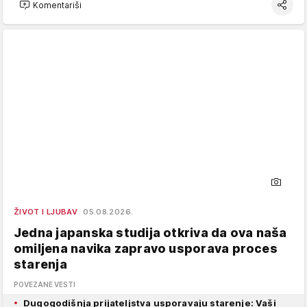
Komentariši
ŽIVOT I LJUBAV
05.08.2026.
Jedna japanska studija otkriva da ova naša
omiljena navika zapravo usporava proces
starenja
POVEZANE VESTI
Dugogodišnja prijateljstva usporavaju starenje: Vaši