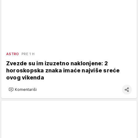
ASTRO
PRE 1 H
Zvezde su im izuzetno naklonjene: 2
horoskopska znaka imaće najviše sreće
ovog vikenda
Komentariši