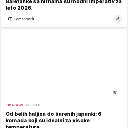
Baletanke sa nitnama su modni imperativ za
leto 2026.
Komentariši
TRENDOVI
PRE 23 H
Od belih haljina do šarenih japanki: 6
komada koji su idealni za visoke
temperature