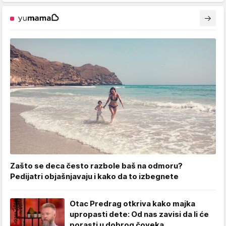
Zašto se deca često razbole baš na odmoru?
Pedijatri objašnjavaju i kako da to izbegnete
Otac Predrag otkriva kako majka
upropasti dete: Od nas zavisi da li će
porasti u dobrog čoveka