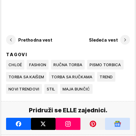
Prethodna vest
Sledeća vest
TAGOVI
CHLOÉ
FASHION
RUČNA TORBA
PISMO TORBICA
TORBA SA KAIŠEM
TORBA SA RUČKAMA
TREND
NOVI TRENDOVI
STIL
MAJA BUNČIĆ
Pridruži se ELLE zajednici.