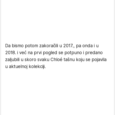
Da bismo potom zakoračili u 2017., pa onda i u
2018. i već na prvi pogled se potpuno i predano
zaljubili u skoro svaku Chloé tašnu koju se pojavila
u aktuelnoj kolekciji.