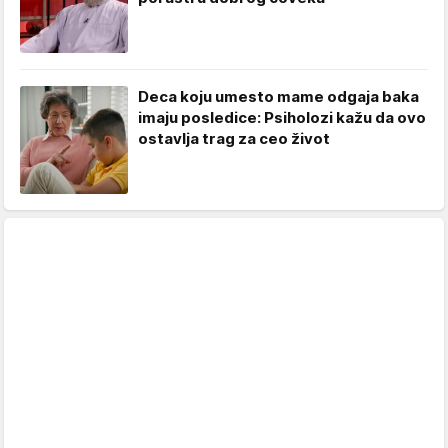
Deca koju umesto mame odgaja baka
imaju posledice: Psiholozi kažu da ovo
ostavlja trag za ceo život