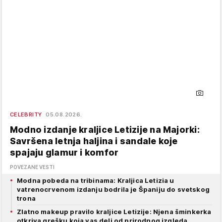
CELEBRITY
05.08.2026.
Modno izdanje kraljice Letizije na Majorki:
Savršena letnja haljina i sandale koje
spajaju glamur i komfor
POVEZANE VESTI
Modna pobeda na tribinama: Kraljica Letizia u
vatrenocrvenom izdanju bodrila je Španiju do svetskog
trona
Zlatno makeup pravilo kraljice Letizije: Njena šminkerka
otkriva grešku koja vas deli od prirodnog izgleda