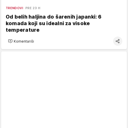
TRENDOVI
PRE 23 H
Od belih haljina do šarenih japanki: 6
komada koji su idealni za visoke
temperature
Komentariši