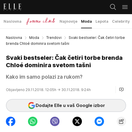
Naslovna
Najnovije
Moda
Lepota
Celebrity
Naslovna
Moda
Trendovi
Svaki bestseler: Čak četiri torbe
brenda Chloé dominira svetom tašni
Svaki bestseler: Čak četiri torbe brenda
Chloé dominira svetom tašni
Kako im samo polazi za rukom?
Objavljeno 29.11.2018. 12:05h
→ 30.11.2018. 9:24h
Dodajte Elle u vaš Google izbor