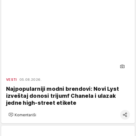
VESTI
05.08.2026.
Najpopularniji modni brendovi: Novi Lyst
izveštaj donosi trijumf Chanela i ulazak
jedne high-street etikete
Komentariši