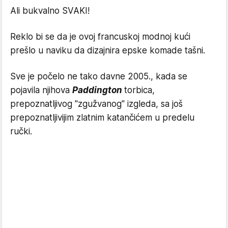
Ali bukvalno SVAKI!
Reklo bi se da je ovoj francuskoj modnoj kući
prešlo u naviku da dizajnira epske komade tašni.
Sve je počelo ne tako davne 2005., kada se
pojavila njihova
Paddington
torbica,
prepoznatljivog "zgužvanog" izgleda, sa još
prepoznatljivijim zlatnim katančićem u predelu
ručki.