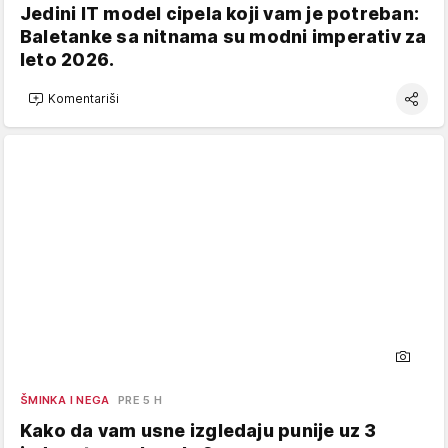
Jedini IT model cipela koji vam je potreban:
Baletanke sa nitnama su modni imperativ za
leto 2026.
Komentariši
ŠMINKA I NEGA
PRE 5 H
Kako da vam usne izgledaju punije uz 3