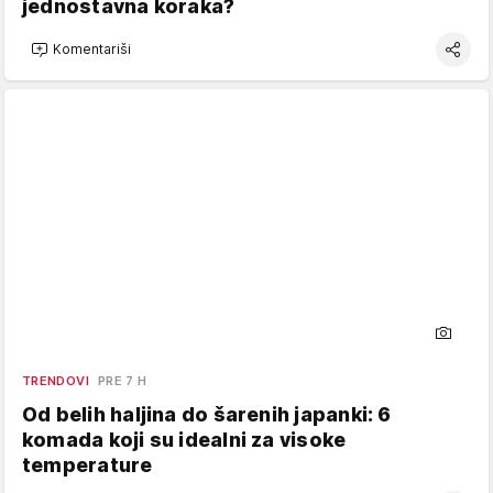
jednostavna koraka?
Komentariši
TRENDOVI
PRE 7 H
Od belih haljina do šarenih japanki: 6
komada koji su idealni za visoke
temperature