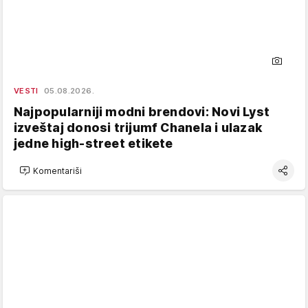
VESTI
05.08.2026.
Najpopularniji modni brendovi: Novi Lyst
izveštaj donosi trijumf Chanela i ulazak
jedne high-street etikete
Komentariši