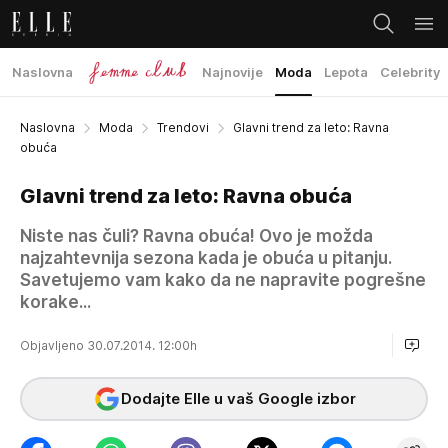
Naslovna
Najnovije
Moda
Lepota
Celebrity
Naslovna
Moda
Trendovi
Glavni trend za leto: Ravna
obuća
Glavni trend za leto: Ravna obuća
Niste nas čuli? Ravna obuća! Ovo je možda
najzahtevnija sezona kada je obuća u pitanju.
Savetujemo vam kako da ne napravite pogrešne
korake...
Objavljeno 30.07.2014. 12:00h
Dodajte Elle u vaš Google izbor