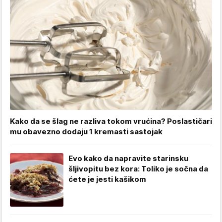
Kako da se šlag ne razliva tokom vrućina? Poslastičari
mu obavezno dodaju 1 kremasti sastojak
Evo kako da napravite starinsku
šljivopitu bez kora: Toliko je sočna da
ćete je jesti kašikom