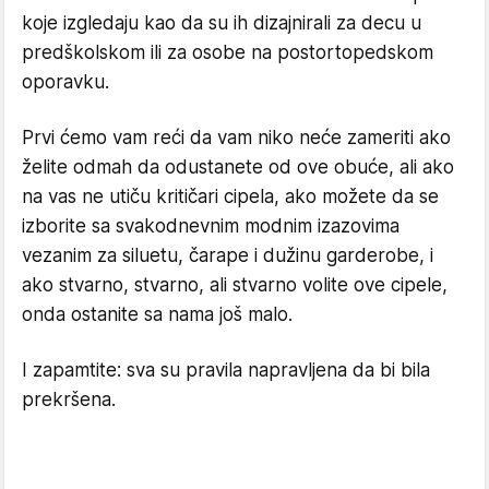
koje izgledaju kao da su ih dizajnirali za decu u
predškolskom ili za osobe na postortopedskom
oporavku.
Prvi ćemo vam reći da vam niko neće zameriti ako
želite odmah da odustanete od ove obuće, ali ako
na vas ne utiču kritičari cipela, ako možete da se
izborite sa svakodnevnim modnim izazovima
vezanim za siluetu, čarape i dužinu garderobe, i
ako stvarno, stvarno, ali stvarno volite ove cipele,
onda ostanite sa nama još malo.
I zapamtite: sva su pravila napravljena da bi bila
prekršena.