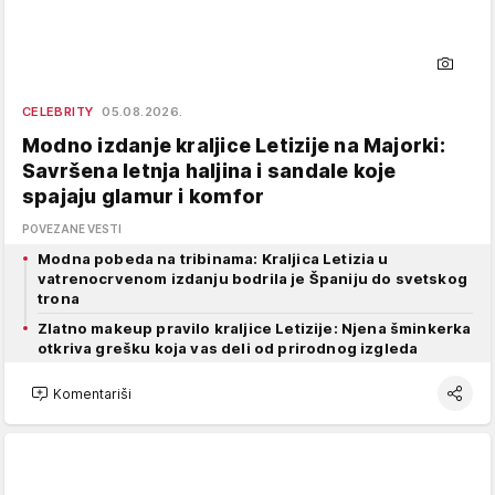
CELEBRITY
05.08.2026.
Modno izdanje kraljice Letizije na Majorki:
Savršena letnja haljina i sandale koje
spajaju glamur i komfor
POVEZANE VESTI
Modna pobeda na tribinama: Kraljica Letizia u
vatrenocrvenom izdanju bodrila je Španiju do svetskog
trona
Zlatno makeup pravilo kraljice Letizije: Njena šminkerka
otkriva grešku koja vas deli od prirodnog izgleda
Komentariši