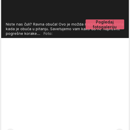
Pogledaj
Niste nas čuli? Ravna obuća! Ovo je možda najzahtevnija sezona
fotogaleriju
kada je obuća u pitanju. Savetujemo vam kako da ne napravite
pogrešne korake...
Foto: