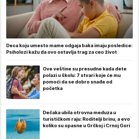
Deca koju umesto mame odgaja baka imaju posledice:
Psiholozi kažu da ovo ostavlja trag za ceo život
Ove veštine su presudne kada dete
polazi u školu: 7 stvari koje će mu
pomoći da se dobro snađe od
početka
Dečaka ubila otrovna meduza u
turističkom raju: Roditelji brinu, a evo
koliko su opasne u Grčkoj i Crnoj Gori