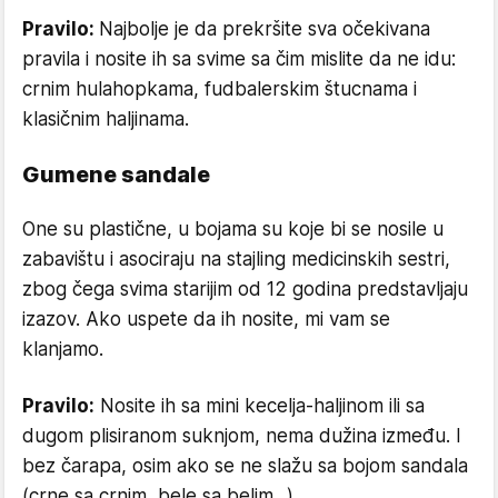
Pravilo:
Najbolje je da prekršite sva očekivana
pravila i nosite ih sa svime sa čim mislite da ne idu:
crnim hulahopkama, fudbalerskim štucnama i
klasičnim haljinama.
Gumene sandale
One su plastične, u bojama su koje bi se nosile u
zabavištu i asociraju na stajling medicinskih sestri,
zbog čega svima starijim od 12 godina predstavljaju
izazov. Ako uspete da ih nosite, mi vam se
klanjamo.
Pravilo:
Nosite ih sa mini kecelja-haljinom ili sa
dugom plisiranom suknjom, nema dužina između. I
bez čarapa, osim ako se ne slažu sa bojom sandala
(crne sa crnim, bele sa belim...).