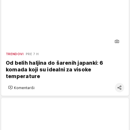
TRENDOVI
PRE 7 H
Od belih haljina do šarenih japanki: 6
komada koji su idealni za visoke
temperature
Komentariši