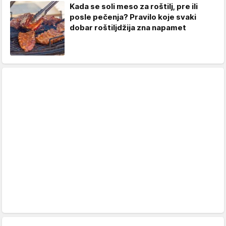
Kada se soli meso za roštilj, pre ili
posle pečenja? Pravilo koje svaki
dobar roštiljdžija zna napamet