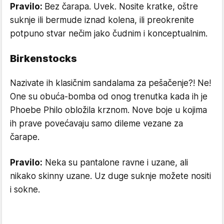
Pravilo:
Bez čarapa. Uvek. Nosite kratke, oštre
suknje ili bermude iznad kolena, ili preokrenite
potpuno stvar nečim jako čudnim i konceptualnim.
Birkenstocks
Nazivate ih klasičnim sandalama za pešačenje?! Ne!
One su obuća-bomba od onog trenutka kada ih je
Phoebe Philo obložila krznom. Nove boje u kojima
ih prave povećavaju samo dileme vezane za
čarape.
Pravilo:
Neka su pantalone ravne i uzane, ali
nikako skinny uzane. Uz duge suknje možete nositi
i sokne.