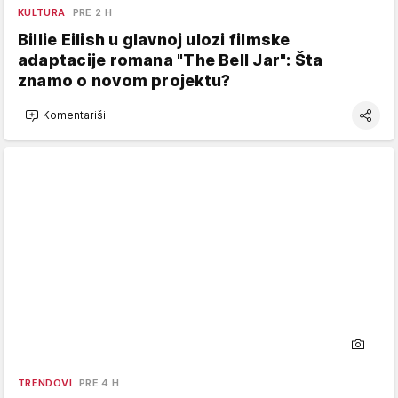
KULTURA
PRE 2 H
Billie Eilish u glavnoj ulozi filmske
adaptacije romana "The Bell Jar": Šta
znamo o novom projektu?
Komentariši
TRENDOVI
PRE 4 H