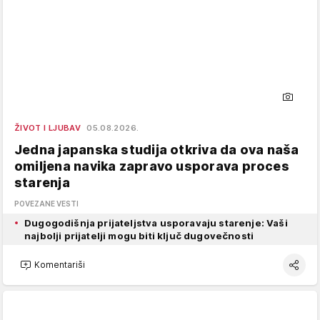
ŽIVOT I LJUBAV
05.08.2026.
Jedna japanska studija otkriva da ova naša
omiljena navika zapravo usporava proces
starenja
POVEZANE VESTI
Dugogodišnja prijateljstva usporavaju starenje: Vaši
najbolji prijatelji mogu biti ključ dugovečnosti
Komentariši