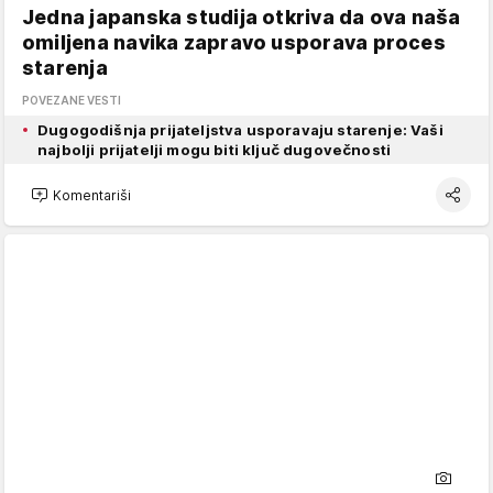
Jedna japanska studija otkriva da ova naša
omiljena navika zapravo usporava proces
starenja
POVEZANE VESTI
Dugogodišnja prijateljstva usporavaju starenje: Vaši
najbolji prijatelji mogu biti ključ dugovečnosti
Komentariši