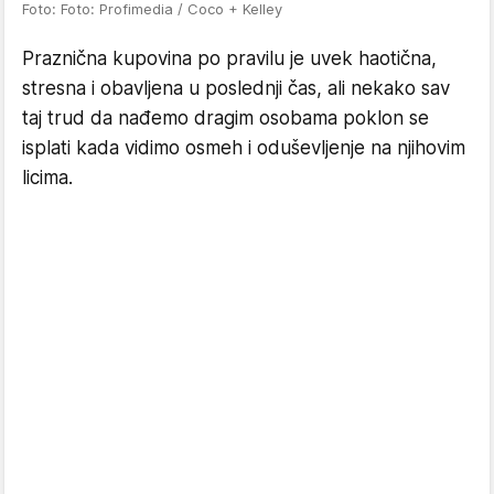
Foto: Foto: Profimedia / Coco + Kelley
Praznična kupovina po pravilu je uvek haotična,
stresna i obavljena u poslednji čas, ali nekako sav
taj trud da nađemo dragim osobama poklon se
isplati kada vidimo osmeh i oduševljenje na njihovim
licima.