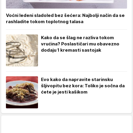
Voćni ledeni sladoled bez šećera: Najbolji način da se
rashladite tokom toplotnog talasa
Kako da se šlag ne razliva tokom
vrućina? Poslastičari mu obavezno
dodaju 1 kremasti sastojak
Evo kako da napravite starinsku
šljivopitu bez kora: Toliko je sočna da
ćete je jesti kašikom