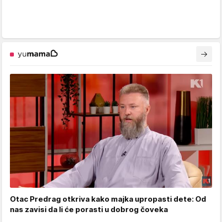
Otac Predrag otkriva kako majka upropasti dete: Od
nas zavisi da li će porasti u dobrog čoveka