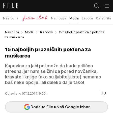
Naslovna
Najnovije
Moda
Lepota
Celebrity
Naslovna
Moda
Trendovi
15 najboljih prazničnih poklona
za muškarca
15 najboljih prazničnih poklona za
muškarca
Kupovina za jači pol može da bude prilično
stresna, jer nam se čini da pored novčanika,
kravate i knjige (ako su ljubitelji iste) nemamo
baš neke opcije...ali daleko da je tako!
Objavljeno 07.12.2014. 9:00h
Dodajte Elle u vaš Google izbor