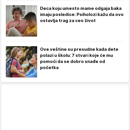
Deca koju umesto mame odgaja baka
imaju posledice: Psiholozi kažu da ovo
ostavlja trag za ceo život
Ove veštine su presudne kada dete
polazi u školu: 7 stvari koje će mu
pomoći da se dobro snađe od
početka