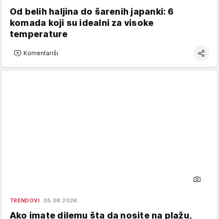
Od belih haljina do šarenih japanki: 6
komada koji su idealni za visoke
temperature
Komentariši
TRENDOVI
05.08.2026.
Ako imate dilemu šta da nosite na plažu,