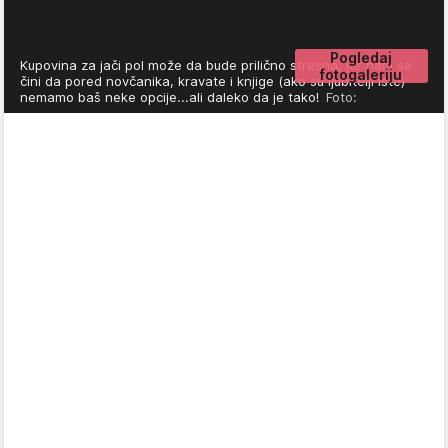
Pogledaj
Kupovina za jači pol može da bude prilično stresna, jer nam se
fotogaleriju
čini da pored novčanika, kravate i knjige (ako su ljubitelji iste)
nemamo baš neke opcije...ali daleko da je tako!
Foto: