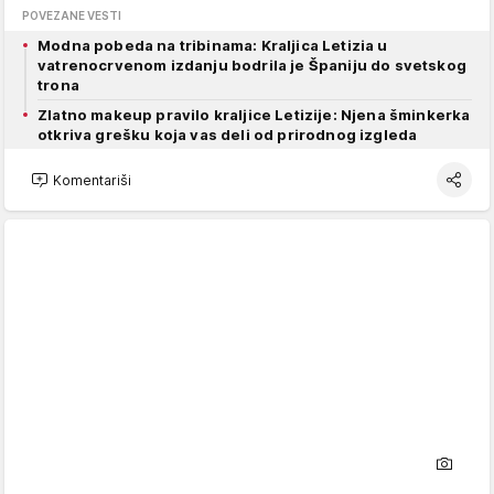
POVEZANE VESTI
Modna pobeda na tribinama: Kraljica Letizia u
vatrenocrvenom izdanju bodrila je Španiju do svetskog
trona
Zlatno makeup pravilo kraljice Letizije: Njena šminkerka
otkriva grešku koja vas deli od prirodnog izgleda
Komentariši