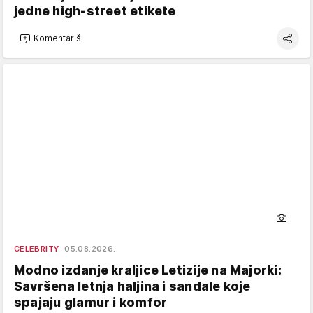
jedne high-street etikete
Komentariši
CELEBRITY
05.08.2026.
Modno izdanje kraljice Letizije na Majorki:
Savršena letnja haljina i sandale koje
spajaju glamur i komfor