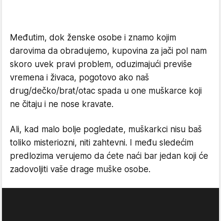
Međutim, dok ženske osobe i znamo kojim
darovima da obradujemo, kupovina za jači pol nam
skoro uvek pravi problem, oduzimajući previše
vremena i živaca, pogotovo ako naš
drug/dečko/brat/otac spada u one muškarce koji
ne čitaju i ne nose kravate.
Ali, kad malo bolje pogledate, muškarkci nisu baš
toliko misteriozni, niti zahtevni. I među sledećim
predlozima verujemo da ćete naći bar jedan koji će
zadovoljiti vaše drage muške osobe.