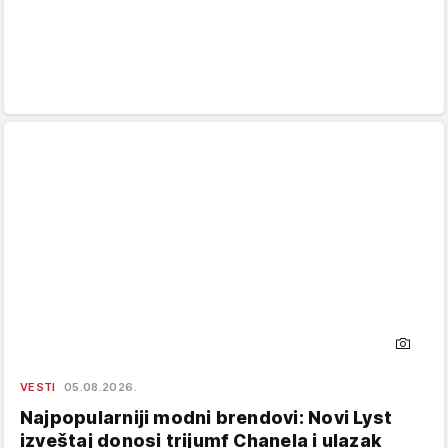
VESTI
05.08.2026.
Najpopularniji modni brendovi: Novi Lyst
izveštaj donosi trijumf Chanela i ulazak