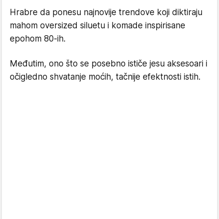
Hrabre da ponesu najnovije trendove koji diktiraju
mahom oversized siluetu i komade inspirisane
epohom 80-ih.
Međutim, ono što se posebno ističe jesu aksesoari i
očigledno shvatanje moćih, tačnije efektnosti istih.