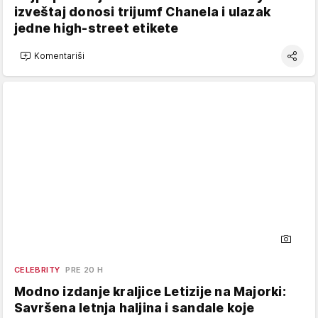
izveštaj donosi trijumf Chanela i ulazak
jedne high-street etikete
Komentariši
CELEBRITY
PRE 20 H
Modno izdanje kraljice Letizije na Majorki:
Savršena letnja haljina i sandale koje