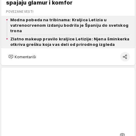
spajaju glamur i komfor
POVEZANE VESTI
Modna pobeda na tribinama: Kraljica Letizia u
vatrenocrvenom izdanju bodrila je Španiju do svetskog
trona
Zlatno makeup pravilo kraljice Letizije: Njena šminkerka
otkriva grešku koja vas deli od prirodnog izgleda
Komentariši