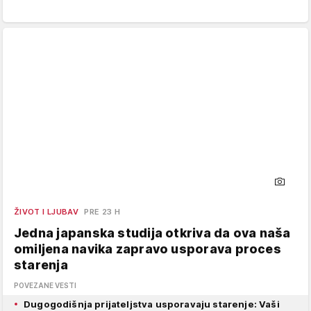
ŽIVOT I LJUBAV
PRE 23 H
Jedna japanska studija otkriva da ova naša
omiljena navika zapravo usporava proces
starenja
POVEZANE VESTI
Dugogodišnja prijateljstva usporavaju starenje: Vaši