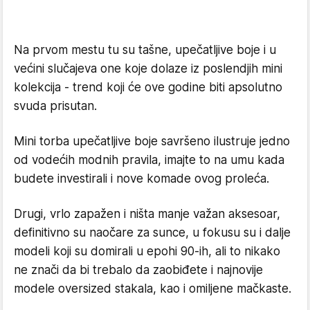
Na prvom mestu tu su tašne, upečatljive boje i u
većini slučajeva one koje dolaze iz poslendjih mini
kolekcija - trend koji će ove godine biti apsolutno
svuda prisutan.
Mini torba upečatljive boje savršeno ilustruje jedno
od vodećih modnih pravila, imajte to na umu kada
budete investirali i nove komade ovog proleća.
Drugi, vrlo zapažen i ništa manje važan aksesoar,
definitivno su naočare za sunce, u fokusu su i dalje
modeli koji su domirali u epohi 90-ih, ali to nikako
ne znači da bi trebalo da zaobiđete i najnovije
modele oversized stakala, kao i omiljene mačkaste.