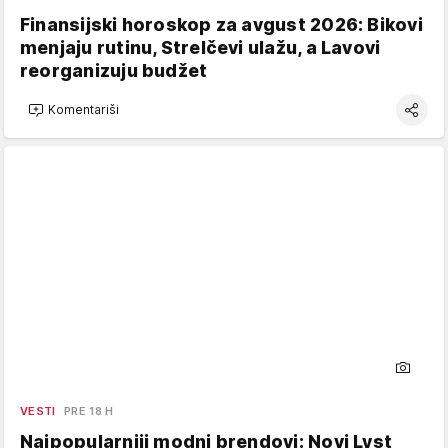
Finansijski horoskop za avgust 2026: Bikovi
menjaju rutinu, Strelčevi ulažu, a Lavovi
reorganizuju budžet
Komentariši
VESTI
PRE 18 H
Najpopularniji modni brendovi: Novi Lyst