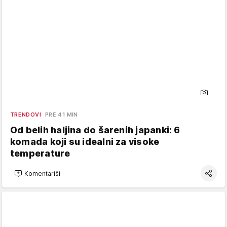
TRENDOVI
PRE 41 MIN
Od belih haljina do šarenih japanki: 6
komada koji su idealni za visoke
temperature
Komentariši