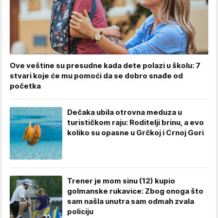
Ove veštine su presudne kada dete polazi u školu: 7
stvari koje će mu pomoći da se dobro snađe od
početka
Dečaka ubila otrovna meduza u
turističkom raju: Roditelji brinu, a evo
koliko su opasne u Grčkoj i Crnoj Gori
Trener je mom sinu (12) kupio
golmanske rukavice: Zbog onoga što
sam našla unutra sam odmah zvala
policiju