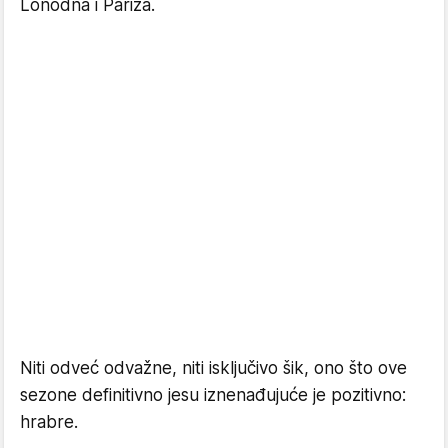
Lonodna i Pariza.
Niti odveć odvažne, niti isključivo šik, ono što ove
sezone definitivno jesu iznenađujuće je pozitivno:
hrabre.