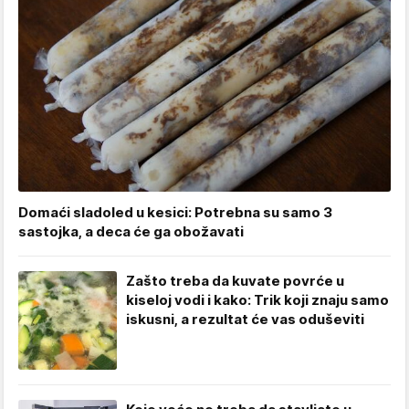
Domaći sladoled u kesici: Potrebna su samo 3
sastojka, a deca će ga obožavati
Zašto treba da kuvate povrće u
kiseloj vodi i kako: Trik koji znaju samo
iskusni, a rezultat će vas oduševiti