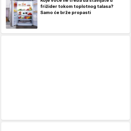
Koje voće ne treba da stavljate u
frižider tokom toplotnog talasa?
Samo će brže propasti