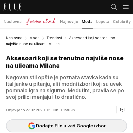
Naslovna
Najnovije
Moda
Lepota
Celebrity
Naslovna
Moda
Trendovi
Aksesoari koji se trenutno
najviše nose na ulicama Milana
Aksesoari koji se trenutno najviše nose
na ulicama Milana
Negovan stil opšte je poznata stavka kada su
Italijanke u pitanju, ali i modni izbori koji su uvek
pomnalo igra na sigurno. Međutim, pravila se po
svoj prilici menjaju i to drastično.
Objavljeno 27.02.2020. 15:00h
→ 15:09h
Dodajte Elle u vaš Google izbor