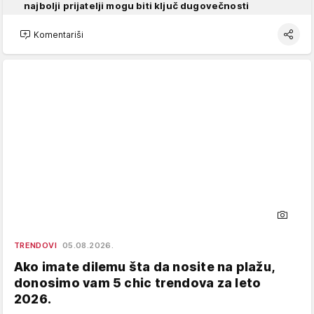
najbolji prijatelji mogu biti ključ dugovečnosti
Komentariši
TRENDOVI
05.08.2026.
Ako imate dilemu šta da nosite na plažu,
donosimo vam 5 chic trendova za leto
2026.