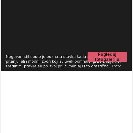
Pogledaj
Negovan stil opšte je poznata stavka kada su Italijanke u
fotogaleriju
pitanju, ali i modni izbori koji su uvek pomnalo igra na sigurno.
Međutim, pravila se po svoj prilici menjaju i to drastično.
Foto: