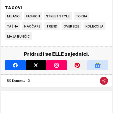
TAGOVI
MILANO
FASHION
STREET STYLE
TORBA
TAŠNA
NAOČARE
TREND
OVERSIZE
KOLEKCIJA
MAJA BUNČIĆ
Pridruži se ELLE zajednici.
Komentariši