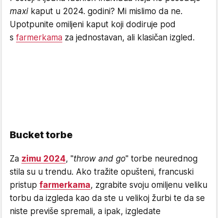
maxi
kaput u 2024. godini? Mi mislimo da ne.
Upotpunite omiljeni kaput koji dodiruje pod
s
farmerkama
za jednostavan, ali klasičan izgled.
Bucket torbe
Za
zimu 2024
, "
throw and go
" torbe neurednog
stila su u trendu. Ako tražite opušteni, francuski
pristup
farmerkama
, zgrabite svoju omiljenu veliku
torbu da izgleda kao da ste u velikoj žurbi te da se
niste previše spremali, a ipak, izgledate