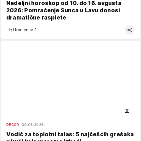
Nedeljni horoskop od 10. do 16. avgusta
2026: Pomračenje Sunca u Lavu donosi
dramatične rasplete
Komentariši
DECOR
09.08.2026.
Vodič za toplotni talas: 5 najčešćih grešaka