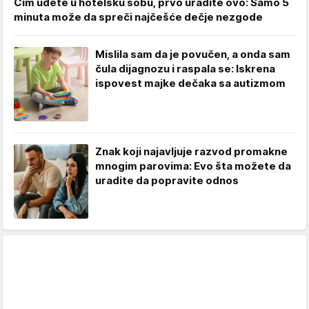
Čim uđete u hotelsku sobu, prvo uradite ovo: Samo 5
minuta može da spreči najčešće dečje nezgode
Mislila sam da je povučen, a onda sam
čula dijagnozu i raspala se: Iskrena
ispovest majke dečaka sa autizmom
Znak koji najavljuje razvod promakne
mnogim parovima: Evo šta možete da
uradite da popravite odnos