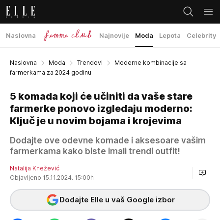
Naslovna
Najnovije
Moda
Lepota
Celebrity
Naslovna
Moda
Trendovi
Moderne kombinacije sa
farmerkama za 2024 godinu
5 komada koji će učiniti da vaše stare
farmerke ponovo izgledaju moderno:
Ključ je u novim bojama i krojevima
Dodajte ove odevne komade i aksesoare vašim
farmerkama kako biste imali trendi outfit!
Natalija Knežević
Objavljeno 15.11.2024. 15:00h
Dodajte Elle u vaš Google izbor