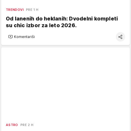
TRENDOVI
PRE 1 H
Od lanenih do heklanih: Dvodelni kompleti
su chic izbor za leto 2026.
Komentariši
ASTRO
PRE 2 H