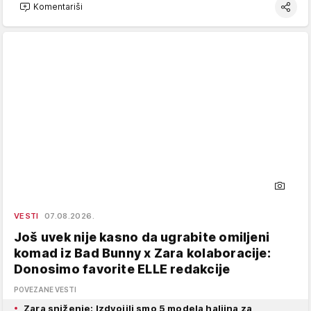
Komentariši
VESTI
07.08.2026.
Još uvek nije kasno da ugrabite omiljeni
komad iz Bad Bunny x Zara kolaboracije:
Donosimo favorite ELLE redakcije
POVEZANE VESTI
Zara sniženje: Izdvojili smo 5 modela haljina za