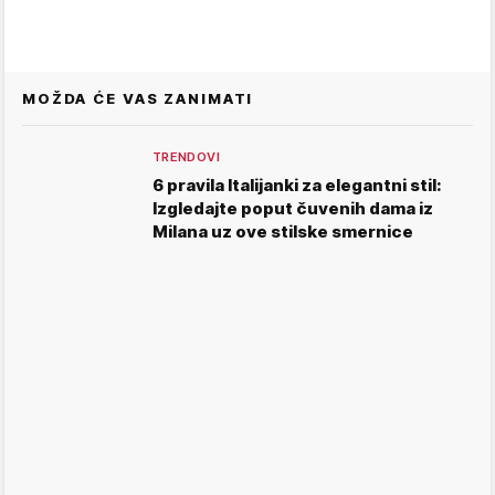
MOŽDA ĆE VAS ZANIMATI
TRENDOVI
6 pravila Italijanki za elegantni stil:
Izgledajte poput čuvenih dama iz
Milana uz ove stilske smernice