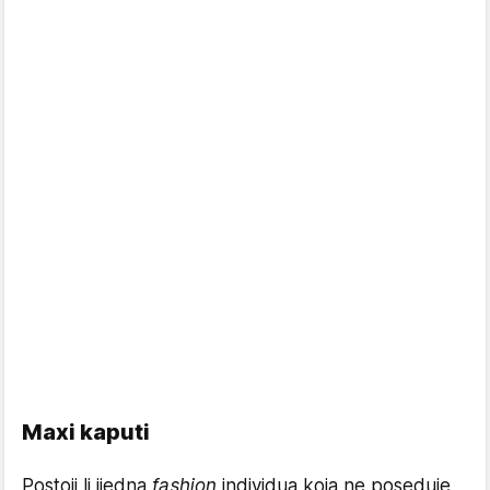
Maxi kaputi
Postoji li ijedna
fashion
individua koja ne poseduje