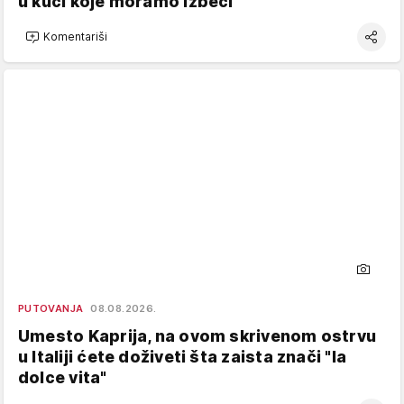
u kući koje moramo izbeći
Komentariši
PUTOVANJA
08.08.2026.
Umesto Kaprija, na ovom skrivenom ostrvu
u Italiji ćete doživeti šta zaista znači "la
dolce vita"