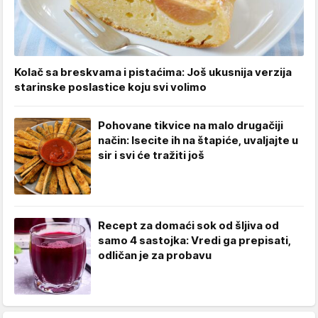
Kolač sa breskvama i pistaćima: Još ukusnija verzija
starinske poslastice koju svi volimo
Pohovane tikvice na malo drugačiji
način: Isecite ih na štapiće, uvaljajte u
sir i svi će tražiti još
Recept za domaći sok od šljiva od
samo 4 sastojka: Vredi ga prepisati,
odličan je za probavu