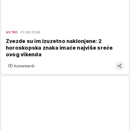
ASTRO
07.08.2026.
Zvezde su im izuzetno naklonjene: 2
horoskopska znaka imaće najviše sreće
ovog vikenda
Komentariši