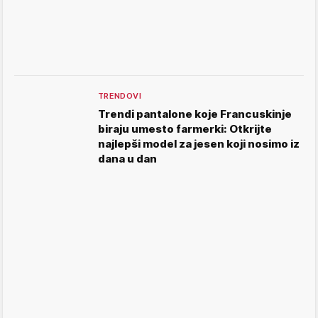
TRENDOVI
Trendi pantalone koje Francuskinje
biraju umesto farmerki: Otkrijte
najlepši model za jesen koji nosimo iz
dana u dan