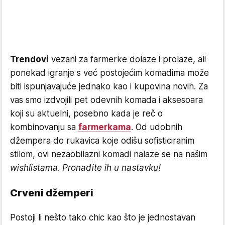
Trendovi
vezani za farmerke dolaze i prolaze, ali
ponekad igranje s već postojećim komadima može
biti ispunjavajuće jednako kao i kupovina novih. Za
vas smo izdvojili pet odevnih komada i aksesoara
koji su aktuelni, posebno kada je reč o
kombinovanju sa
farmerkama
. Od udobnih
džempera do rukavica koje odišu sofisticiranim
stilom, ovi nezaobilazni komadi nalaze se na našim
wishlistama
.
Pronađite ih u nastavku!
Crveni džemperi
Postoji li nešto tako chic kao što je jednostavan