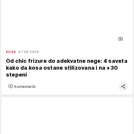
KOSA
07.08.2026.
Od chic frizure do adekvatne nege: 4 saveta
kako da kosa ostane stilizovana i na +30
stepeni
Komentariši