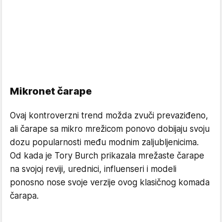
Mikronet čarape
Ovaj kontroverzni trend možda zvuči prevaziđeno,
ali čarape sa mikro mrežicom ponovo dobijaju svoju
dozu popularnosti među modnim zaljubljenicima.
Od kada je Tory Burch prikazala mrežaste čarape
na svojoj reviji, urednici, influenseri i modeli
ponosno nose svoje verzije ovog klasičnog komada
čarapa.