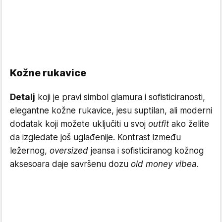
Kožne rukavice
Detalj
koji je pravi simbol glamura i sofisticiranosti,
elegantne kožne rukavice, jesu suptilan, ali moderni
dodatak koji možete uključiti u svoj
outfit
ako želite
da izgledate još uglađenije. Kontrast između
ležernog,
oversized
jeansa i sofisticiranog kožnog
aksesoara daje savršenu dozu
old money vibea.