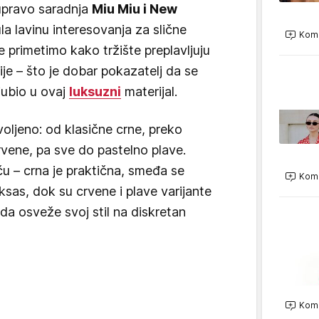
 upravo saradnja
Miu Miu i New
a lavinu interesovanja za slične
Kome
primetimo kako tržište preplavljuju
ije – što je dobar pokazatelj da se
jubio u ovaj
luksuzni
materijal.
voljeno: od klasične crne, preko
vene, pa sve do pastelno plave.
ču – crna je praktična, smeđa se
Kome
ksas, dok su crvene i plave varijante
 da osveže svoj stil na diskretan
Kome