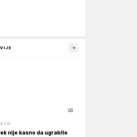
VIJE
RE 2 H
ek nije kasno da ugrabite