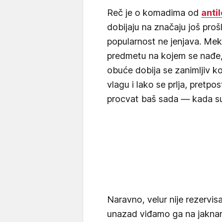
Reč je o komadima od
anti
dobijaju na značaju još pro
popularnost ne jenjava. Mek
predmetu na kojem se nađe,
obuće dobija se zanimljiv ko
vlagu i lako se prlja, pretpo
procvat baš sada — kada su
Naravno, velur nije rezervi
unazad viđamo ga na jaknam