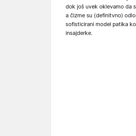
dok još uvek oklevamo da s
a čizme su (definitvno) odl
sofisticirani model patika 
insajderke.