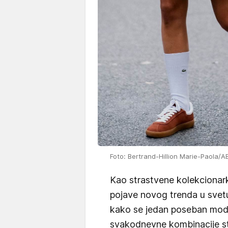
Foto: Bertrand-Hillion Marie-Paola/
Kao strastvene kolekcionarke
pojave novog trenda u sve
kako se jedan poseban mo
svakodnevne kombinacije sti