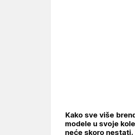
Kako sve više bren
modele u svoje kolek
neće skoro nestati. 