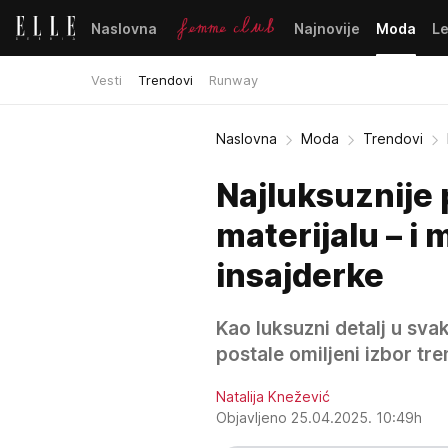
Naslovna
Najnovije
Moda
L
Vesti
Trendovi
Runway
Naslovna
Moda
Trendovi
Najluksuznije 
materijalu – i
insajderke
Kao luksuzni detalj u sva
postale omiljeni izbor tr
Natalija Knežević
Objavljeno 25.04.2025. 10:49h