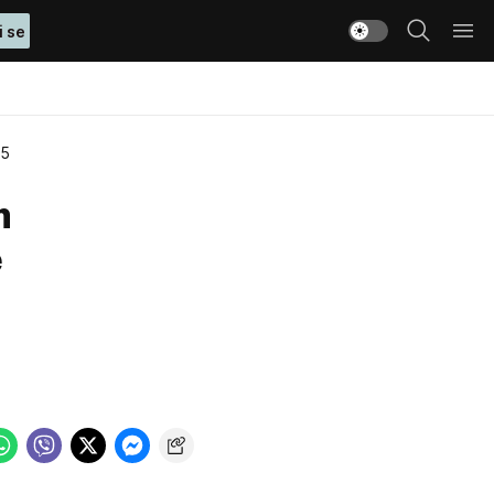
i se
25
m
e