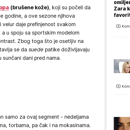
omilje
lopa
(brušene kože)
, koji su počeli da
Zara 
favori
šle godine, a ove sezone njihova
i velur daje prefinjenost svakom
Kome
 a u spoju sa sportskim modelom
ntrast. Zbog toga što je osetljiv na
stavlja se da
suede
patike doživljavaju
 sunčani dani pred nama.
Kome
san samo za ovaj segment - nedeljama
a, torbama, pa čak i na mokasinama.