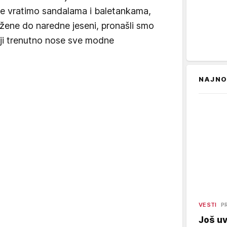
e vratimo sandalama i baletankama,
ožene do naredne jeseni, pronašli smo
koji trenutno nose sve modne
NAJNO
VESTI
P
Još uv