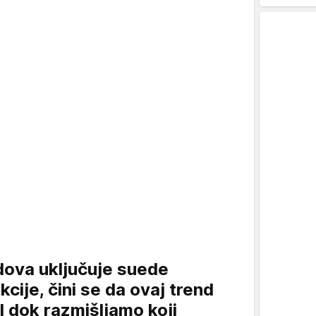
dova uključuje suede
cije, čini se da ovaj trend
I dok razmišljamo koji