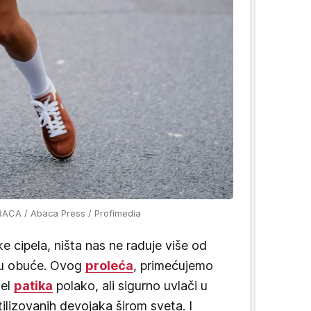
ABACA / Abaca Press / Profimedia
 cipela, ništa nas ne raduje više od
tu obuće. Ovog
proleća
, primećujemo
del
patika
polako, ali sigurno uvlači u
lizovanih devojaka širom sveta. I