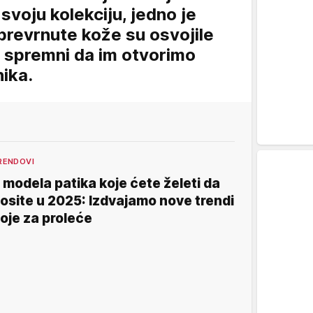
voju kolekciju, jedno je
prevrnute kože su osvojile
o spremni da im otvorimo
nika.
RENDOVI
 modela patika koje ćete želeti da
osite u 2025: Izdvajamo nove trendi
oje za proleće