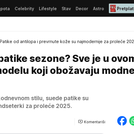
epota
Celebrity
Lifestyle
Stav
Decor
Astro
Pretplat
Patike od antilopa i prevrnute kože su najmodernije za proleće 20
patike sezone? Sve je u ovo
 modelu koji obožavaju modn
kodnevnom stilu, suede patike su
endseterki za proleće 2025.
Komentariši