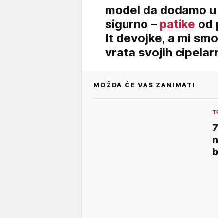
model da dodamo u s
sigurno –
patike
od 
It devojke, a mi sm
vrata svojih cipelar
MOŽDA ĆE VAS ZANIMATI
T
7
n
b