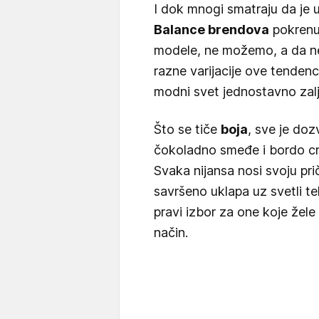
I dok mnogi smatraju da je
Balance brendova
pokrenul
modele, ne možemo, a da ne 
razne varijacije ove tendenc
modni svet jednostavno zal
Što se tiče
boja
, sve je doz
čokoladno smeđe i bordo cr
Svaka nijansa nosi svoju pri
savršeno uklapa uz svetli te
pravi izbor za one koje žele
način.