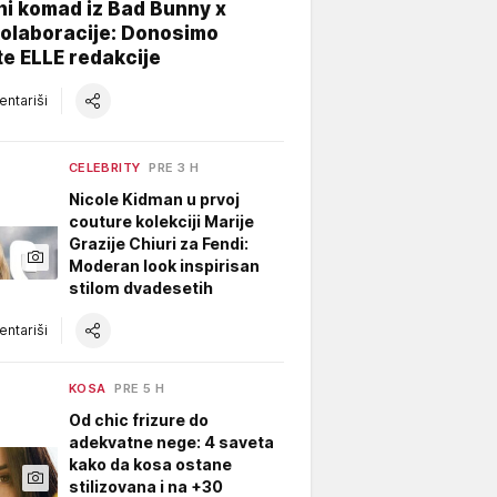
ni komad iz Bad Bunny x
kolaboracije: Donosimo
te ELLE redakcije
ntariši
CELEBRITY
PRE 3 H
Nicole Kidman u prvoj
couture kolekciji Marije
Grazije Chiuri za Fendi:
Moderan look inspirisan
stilom dvadesetih
ntariši
KOSA
PRE 5 H
Od chic frizure do
adekvatne nege: 4 saveta
kako da kosa ostane
stilizovana i na +30