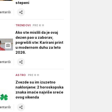
stepeni
ntariši
TRENDOVI
PRE 6 H
Ako ste mislili da je ovaj
dezen pao u zaborav,
pogrešili ste: Karirani print
u modernom duhu za leto
2026.
ntariši
ASTRO
PRE 8 H
Zvezde su im izuzetno
naklonjene: 2 horoskopska
znaka imaće najviše sreće
ovog vikenda
ntariši