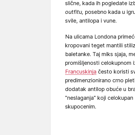
slične, kada ih pogledate iz
outfitu,
posebno kada u igru 
svile, antilopa i vune.
Na ulicama Londona primećen
kropovani teget mantili stili
baletanke. Taj miks sjaja, 
promišljenosti celokupnom i
Francuskinja
često koristi sv
predimenzionirano crno ple
dodatak antilop obuće u brao
"neslaganja" koji celokupan
skupocenim.