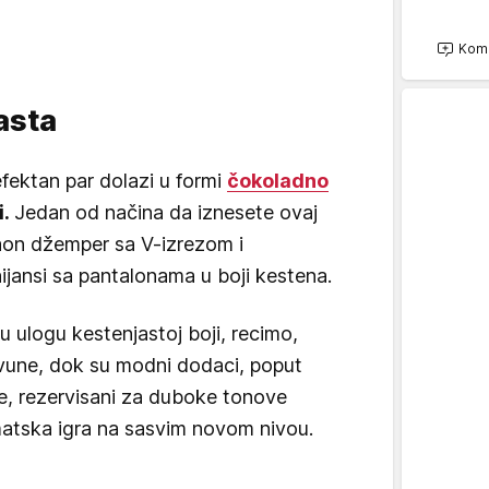
Kome
jasta
efektan par dolazi u formi
čokoladno
i.
Jedan od načina da iznesete ovaj
aon džemper sa V-izrezom i
ijansi sa pantalonama u boji kestena.
 ulogu kestenjastoj boji, recimo,
 vune, dok su modni dodaci, poput
e, rezervisani za duboke tonove
atska igra na sasvim novom nivou.