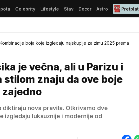
epota
Celebrity
Lifestyle
Stav
Decor
Astro
Pretplat
Kombinacije boja koje izgledaju najskuplje za zimu 2025 prema
ka je večna, ali u Parizu i
 stilom znaju da ove boje
e zajedno
diktiraju nova pravila. Otkrivamo dve
e izgledaju luksuznije i modernije od