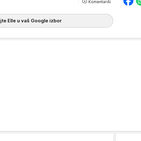
Komentariši
te Elle u vaš Google izbor