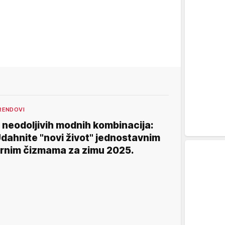
RENDOVI
 neodoljivih modnih kombinacija:
dahnite "novi život" jednostavnim
rnim čizmama za zimu 2025.