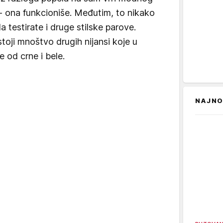
- ona funkcioniše. Međutim, to nikako
a testirate i druge stilske parove.
toji mnoštvo drugih nijansi koje u
e od crne i bele.
NAJNO