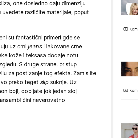
bliza, one dosledno daju dimenziju
uvedete različite materijale, poput
Kome
i su fantastični primeri gde se
zuju uz crni
jeans
i lakovane crne
meke kože i teksasa dodaje notu
zgledu. S druge strane, pristup
ilu za postizanje tog efekta. Zamislite
tivo preko teget
slip
suknje. Uz
n boji, dobijate još jedan sloj
Kome
 ansambl čini neverovatno