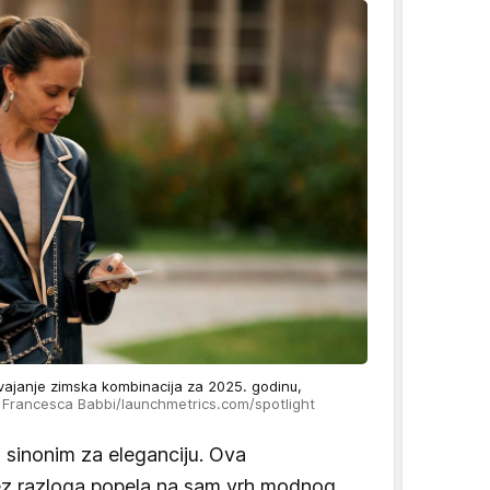
vajanje zimska kombinacija za 2025. godinu,
 Francesca Babbi/launchmetrics.com/spotlight
i sinonim za eleganciju. Ova
ez razloga popela na sam vrh modnog