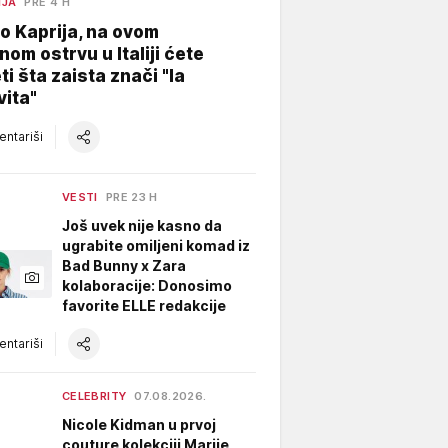
NJA
PRE 4 H
o Kaprija, na ovom
nom ostrvu u Italiji ćete
ti šta zaista znači "la
vita"
ntariši
VESTI
PRE 23 H
Još uvek nije kasno da
ugrabite omiljeni komad iz
Bad Bunny x Zara
kolaboracije: Donosimo
favorite ELLE redakcije
ntariši
CELEBRITY
07.08.2026.
Nicole Kidman u prvoj
couture kolekciji Marije