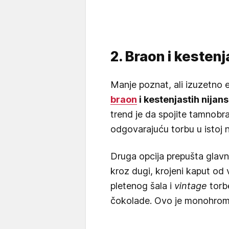
2. Braon i kesten
Manje poznat, ali izuzetno 
braon
i kestenjastih nijans
trend je da spojite tamnobr
odgovarajuću torbu u istoj n
Druga opcija prepušta glavnu
kroz dugi, krojeni kaput od
pletenog šala i
vintage
torb
čokolade. Ovo je monohrom