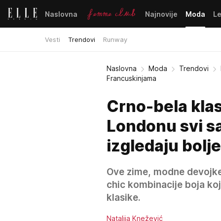
Naslovna
Najnovije
Moda
L
Vesti
Trendovi
Runway
Naslovna
Moda
Trendovi
Francuskinjama
Crno-bela klasi
Londonu svi sa
izgledaju bolj
Ove zime, modne devojke 
chic kombinacije boja koj
klasike.
Natalija Knežević