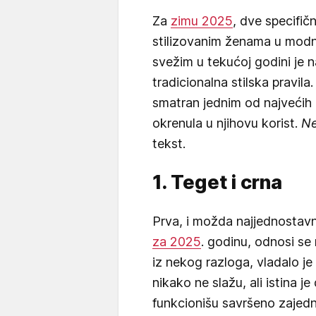
Za
zimu 2025
, dve specifi
stilizovanim ženama u modn
svežim u tekućoj godini je n
tradicionalna stilska pravil
smatran jednim od najveći
okrenula u njihovu korist.
Ne
tekst.
1. Teget i crna
Prva, i možda najjednostavn
za 2025
. godinu, odnosi se
iz nekog razloga, vladalo je
nikako ne slažu, ali istina 
funkcionišu savršeno zajed