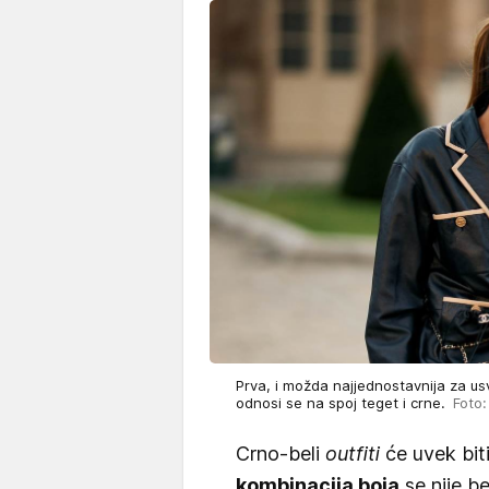
Prva, i možda najjednostavnija za us
odnosi se na spoj teget i crne.
Foto:
Crno-beli
outfiti
će uvek bit
kombinacija boja
se nije b