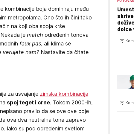
PUTOVA
čne kombinacije boja dominiraju među
Umest
skrive
im metropolama. Ono što ih čini tako
dožive
ačin na koji oba spoja krše
dolce 
a. Nekada je
match
određenih tonova
Kome
h modnih
faux pas
, ali klima se
 verujete nam?
Nastavite da čitate
ija za usvajanje
zimska kombinacija
 na
spoj teget i crne
. Tokom 2000-ih,
Kome
 nepisano pravilo da se ove dve boje
je da ova dva neutralna tona zapravo
no. Iako su pod određenim svetlom