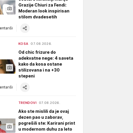
Grazije Chiuri za Fendi:
Moderan look inspirisan
stilom dvadesetih
ntariši
KOSA
07.08.2026.
Od chic frizure do
adekvatne nege: 4 saveta
kako da kosa ostane
stilizovana i na +30
stepeni
ntariši
TRENDOVI
07.08.2026.
Ako ste mislili da je ovaj
dezen pao u zaborav,
pogrešili ste: Karirani print
u modernom duhu za leto