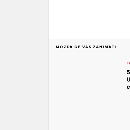
MOŽDA ĆE VAS ZANIMATI
T
5
U
c