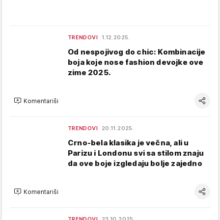
TRENDOVI
1.12.2025.
Od nespojivog do chic: Kombinacije
boja koje nose fashion devojke ove
zime 2025.
Komentariši
TRENDOVI
20.11.2025.
Crno-bela klasika je večna, ali u
Parizu i Londonu svi sa stilom znaju
da ove boje izgledaju bolje zajedno
Komentariši
TRENDOVI
23.10.2025.