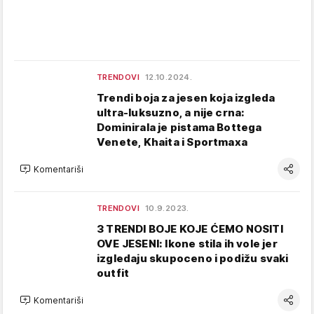
TRENDOVI
12.10.2024.
Trendi boja za jesen koja izgleda
ultra-luksuzno, a nije crna:
Dominirala je pistama Bottega
Venete, Khaita i Sportmaxa
Komentariši
TRENDOVI
10.9.2023.
3 TRENDI BOJE KOJE ĆEMO NOSITI
OVE JESENI: Ikone stila ih vole jer
izgledaju skupoceno i podižu svaki
outfit
Komentariši