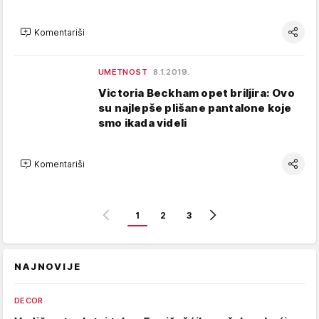
Komentariši
UMETNOST
8.1.2019.
Victoria Beckham opet briljira: Ovo
su najlepše plišane pantalone koje
smo ikada videli
Komentariši
1
2
3
NAJNOVIJE
DECOR