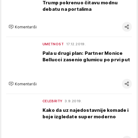
Trump pokrenuo čitavu modnu
debatu na portalima
Komentariši
UMETNOST
17.12.2019.
Pala u drugi plan: Partner Monice
Bellucci zasenio glumicu po prvi put
Komentariši
CELEBRITY
3.9.2019.
Kako da uz najedostavnije komade i
boje izgledate super moderno