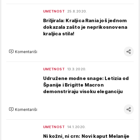
UMETNOST
25.8.2020.
Briljirala: Kraljica Rania još jednom
dokazala zašto je neprikosnovena
kraljica stila!
Komentariši
UMETNOST
13.3.2020.
Udružene modne snage: Letizia od
Španije i Brigitte Macron
demonstriraju visoku eleganciju
Komentariši
UMETNOST
14.1.2020.
Ni kožni, ni crn: Novi kaput Melanije