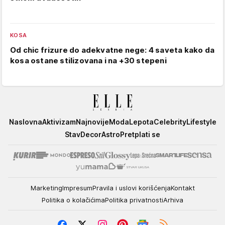
KOSA
Od chic frizure do adekvatne nege: 4 saveta kako da
kosa ostane stilizovana i na +30 stepeni
Elle
Naslovna
Aktivizam
Najnovije
Moda
Lepota
Celebrity
Lifestyle
Stav
Decor
Astro
Pretplati se
Marketing
Impresum
Pravila i uslovi korišćenja
Kontakt
Politika o kolačićima
Politika privatnosti
Arhiva