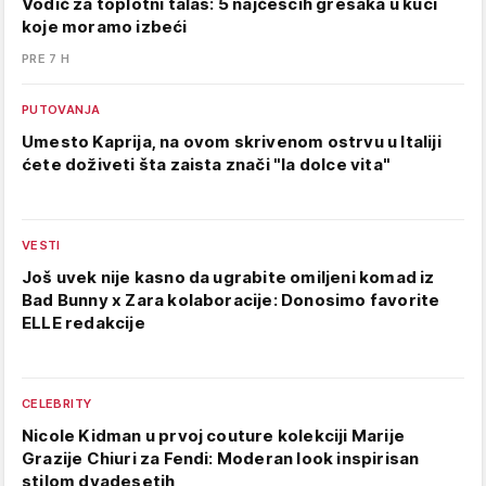
Vodič za toplotni talas: 5 najčešćih grešaka u kući
koje moramo izbeći
PRE 7 H
PUTOVANJA
Umesto Kaprija, na ovom skrivenom ostrvu u Italiji
ćete doživeti šta zaista znači "la dolce vita"
VESTI
Još uvek nije kasno da ugrabite omiljeni komad iz
Bad Bunny x Zara kolaboracije: Donosimo favorite
ELLE redakcije
CELEBRITY
Nicole Kidman u prvoj couture kolekciji Marije
Grazije Chiuri za Fendi: Moderan look inspirisan
stilom dvadesetih