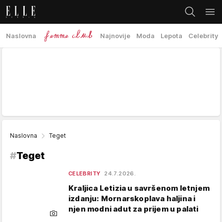
Naslovna
Najnovije
Moda
Lepota
Celebrity
Naslovna
Teget
#
Teget
CELEBRITY
24.7.2026.
Kraljica Letizia u savršenom letnjem
izdanju: Mornarskoplava haljina i
njen modni adut za prijem u palati