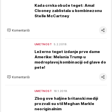
Kada crnka obuče teget: Amal
Clooney zablistala u kombinezonu
Stelle McCartney
Komentariši
UMETNOST
5.2.2019.
Ležerno teget izdanje prve dame
Amerike: Melania Trump u
modroplavoj kombinaciji od glave do
pete!
Komentariši
UMETNOST
18.1.2019.
Zbog ove haljine britanski mediji
prozvali su stil Meghan Markle
neoriginalnim