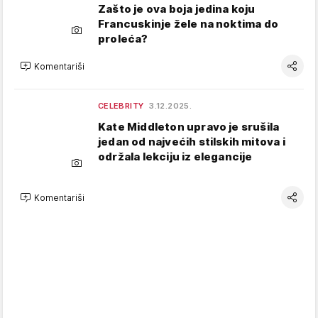
Zašto je ova boja jedina koju
Francuskinje žele na noktima do
proleća?
Komentariši
CELEBRITY
3.12.2025.
Kate Middleton upravo je srušila
jedan od najvećih stilskih mitova i
održala lekciju iz elegancije
Komentariši