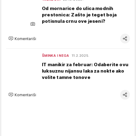
Od mornarice do ulica modnih
prestonica: Zašto je teget boja
potisnula crnu ove jeseni?
Komentariši
ŠMINKA I NEGA
11.2.2025.
IT manikir za februar: Odaberite ovu
luksuznu nijansu laka za nokte ako
volite tamne tonove
Komentariši