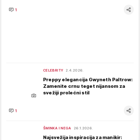
1
CELEBRITY
2.4.2026.
Preppy elegancija Gwyneth Paltrow:
Zamenite crnu teget nijansom za
svežiji prolećni stil
1
ŠMINKA I NEGA
26.1.2026.
Najsvežija inspiracija za manikir: