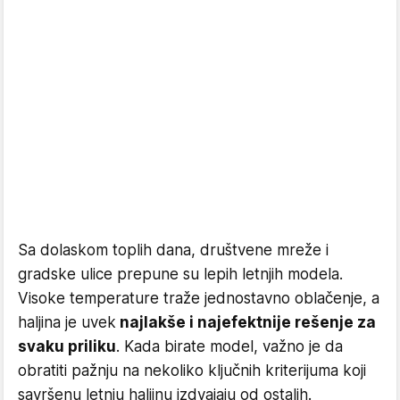
Sa dolaskom toplih dana, društvene mreže i
gradske ulice prepune su lepih letnjih modela.
Visoke temperature traže jednostavno oblačenje, a
haljina je uvek
najlakše i najefektnije rešenje za
svaku priliku
. Kada birate model, važno je da
obratiti pažnju na nekoliko ključnih kriterijuma koji
savršenu letnju haljinu izdvajaju od ostalih.