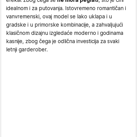
efekat zbog čega se
ne mora peglati
, što je čini
idealnom i za putovanja. Istovremeno romantičan i
vanvremenski, ovaj model se lako uklapa i u
gradske i u primorske kombinacije, a zahvaljujući
klasičnom dizajnu izgledaće moderno i godinama
kasnije, zbog čega je odlična investicija za svaki
letnji garderober.