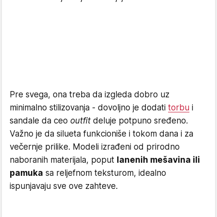
Pre svega, ona treba da izgleda dobro uz
minimalno stilizovanja - dovoljno je dodati
torbu
i
sandale da ceo
outfit
deluje potpuno sređeno.
Važno je da silueta funkcioniše i tokom dana i za
večernje prilike. Modeli izrađeni od prirodno
naboranih materijala, poput
lanenih mešavina ili
pamuka
sa reljefnom teksturom, idealno
ispunjavaju sve ove zahteve.