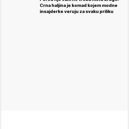
Crna haljina je komad kojem modne
insajderke veruju za svaku priliku