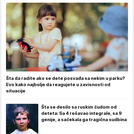
Šta da radite ako se dete posvađa sa nekim u parku?
Evo kako najbolje da reagujete u zavisnosti od
situacije
Šta se desilo sa ruskim čudom od
deteta: Sa 4 rešavao integrale, sa 9
genije, a sačekala ga tragična sudbina