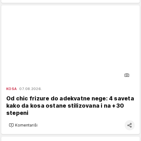
KOSA
07.08.2026.
Od chic frizure do adekvatne nege: 4 saveta
kako da kosa ostane stilizovana i na +30
stepeni
Komentariši