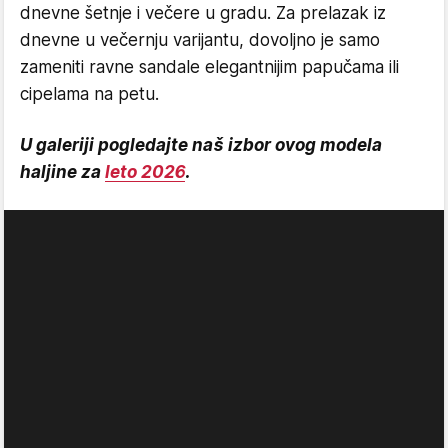
dnevne šetnje i večere u gradu. Za prelazak iz
dnevne u večernju varijantu, dovoljno je samo
zameniti ravne sandale elegantnijim papučama ili
cipelama na petu.
U galeriji pogledajte naš izbor ovog modela
haljine za
leto 2026
.