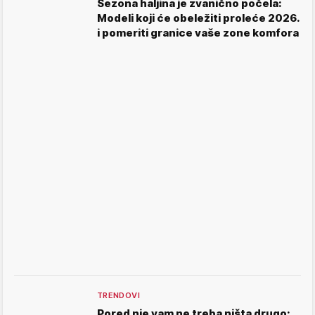
Sezona haljina je zvanično počela:
Modeli koji će obeležiti proleće 2026.
i pomeriti granice vaše zone komfora
TRENDOVI
Pored nje vam ne treba ništa drugo: