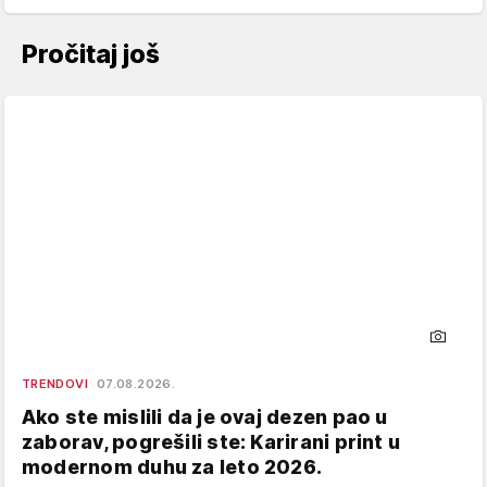
Pročitaj još
TRENDOVI
07.08.2026.
Ako ste mislili da je ovaj dezen pao u
zaborav, pogrešili ste: Karirani print u
modernom duhu za leto 2026.