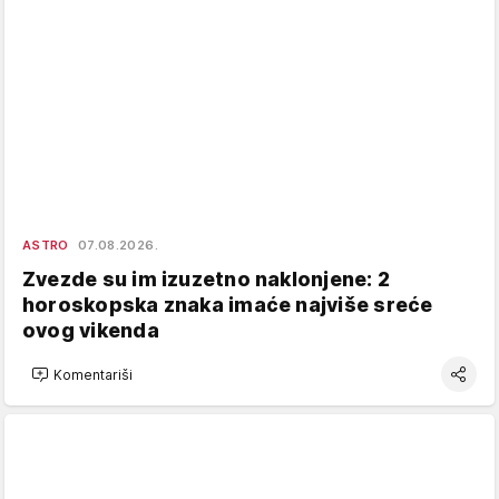
ASTRO
07.08.2026.
Zvezde su im izuzetno naklonjene: 2
horoskopska znaka imaće najviše sreće
ovog vikenda
Komentariši