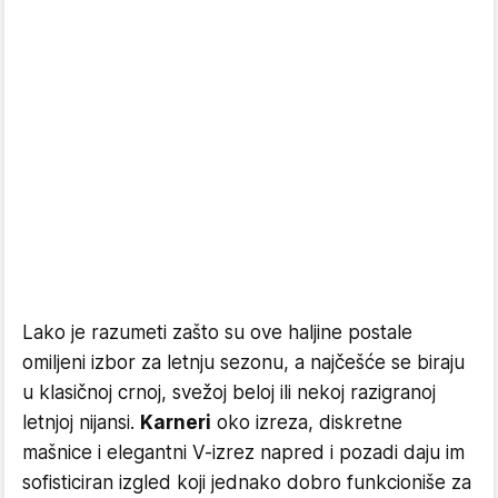
Lako je razumeti zašto su ove haljine postale
omiljeni izbor za letnju sezonu, a najčešće se biraju
u klasičnoj crnoj, svežoj beloj ili nekoj razigranoj
letnjoj nijansi.
Karneri
oko izreza, diskretne
mašnice i elegantni V-izrez napred i pozadi daju im
sofisticiran izgled koji jednako dobro funkcioniše za