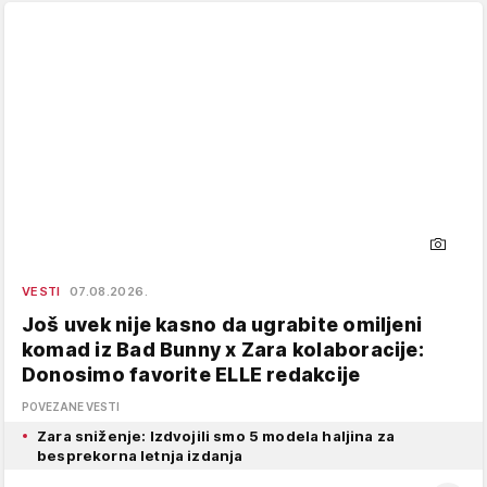
VESTI
07.08.2026.
Još uvek nije kasno da ugrabite omiljeni
komad iz Bad Bunny x Zara kolaboracije:
Donosimo favorite ELLE redakcije
POVEZANE VESTI
Zara sniženje: Izdvojili smo 5 modela haljina za
besprekorna letnja izdanja