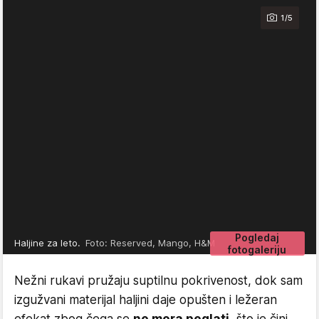
1/5
Pogledaj
Haljine za leto.
Foto: Reserved, Mango, H&M
fotogaleriju
Nežni rukavi pružaju suptilnu pokrivenost, dok sam
izgužvani materijal haljini daje opušten i ležeran