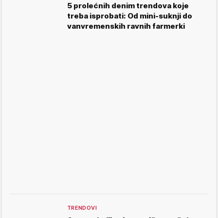
5 prolećnih denim trendova koje
treba isprobati: Od mini-suknji do
vanvremenskih ravnih farmerki
TRENDOVI