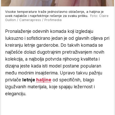
Visoke temperature traže jednostavno oblačenje, a haljina je
uvek najlakše i najefektnije rešenje za svaku priliku.
Foto: Claire
Guillon / Camerapress / Profimedia
Pronalaženje odevnih komada koji izgledaju
luksuzno i sofisticirano jedan je od glavnih ciljeva pri
kreiranju letnje garderobe. Do takvih komada se
najčešće dolazi dugotrajnim pretraživanjem novih
kolekcija, a najbolja potvrda njihovog kvaliteta i
dizajna jeste kada isti model postane popularan
među modnim insajderima. Upravo takvu pažnju
privlače
letnje
haljine
od specifičnih, blago
izgužvanih materijala, koje spajaju ležernost i
eleganciju.