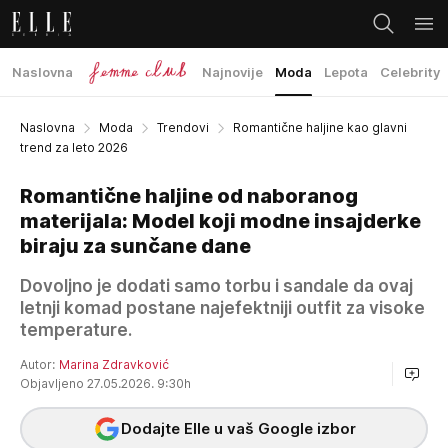
Naslovna
Najnovije
Moda
Lepota
Celebrity
Naslovna
Moda
Trendovi
Romantične haljine kao glavni
trend za leto 2026
Romantične haljine od naboranog
materijala: Model koji modne insajderke
biraju za sunčane dane
Dovoljno je dodati samo torbu i sandale da ovaj
letnji komad postane najefektniji outfit za visoke
temperature.
Autor:
Marina Zdravković
Objavljeno 27.05.2026. 9:30h
Dodajte Elle u vaš Google izbor