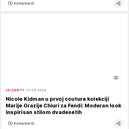
Komentariši
CELEBRITY
07.08.2026.
Nicole Kidman u prvoj couture kolekciji
Marije Grazije Chiuri za Fendi: Moderan look
inspirisan stilom dvadesetih
Komentariši