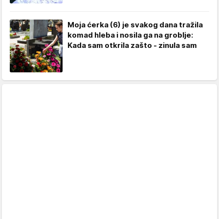
Moja ćerka (6) je svakog dana tražila
komad hleba i nosila ga na groblje:
Kada sam otkrila zašto - zinula sam