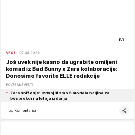
VESTI
07.08.2026.
Još uvek nije kasno da ugrabite omiljeni
komad iz Bad Bunny x Zara kolaboracije:
Donosimo favorite ELLE redakcije
POVEZANE VESTI
Zara sniženje: Izdvojili smo 5 modela haljina za
besprekorna letnja izdanja
Komentariši