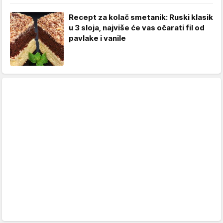
Recept za kolač smetanik: Ruski klasik
u 3 sloja, najviše će vas očarati fil od
pavlake i vanile