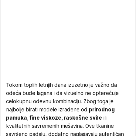
Tokom toplih letnjih dana izuzetno je važno da
odeća bude lagana i da vizuelno ne opterećuje
celokupnu odevnu kombinaciju. Zbog toga je
najbolje birati modele izrađene od
prirodnog
pamuka, fine viskoze, raskošne svile
ili
kvalitetnih savremenih mešavina. Ove tkanine
savršeno padaju, dodatno naglašavaju autentičan