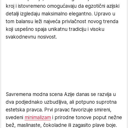
kroj i istovremeno omogućavaju da egzotični azijski
detalji izgledaju maksimalno elegantno. Upravo u
tom balansu leži najveća privlačnost novog trenda
koji uspešno spaja unikatnu tradiciju i visoku
svakodnevnu nosivost.
Savremena modna scena Azije danas se razvija u
dva podjednako uzbudljiva, ali potpuno suprotna
estetska pravca. Prvi pravac favorizuje smireni,
svedeni
minimalizam
i prirodne tonove poput nežne
bež, maslinaste, čokoladne ili zagasito plave boje.