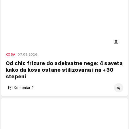
KOSA
07.08.2026.
Od chic frizure do adekvatne nege: 4 saveta
kako da kosa ostane stilizovana i na +30
stepeni
Komentariši