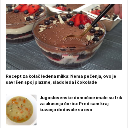
Recept za kolač ledena milka: Nema pečenja, ovo je
savršen spoj plazme, sladoleda i čokolade
Jugoslovenske domaćice imale su trik
za ukusniju čorbu: Pred sam kraj
kuvanja dodavale su ovo