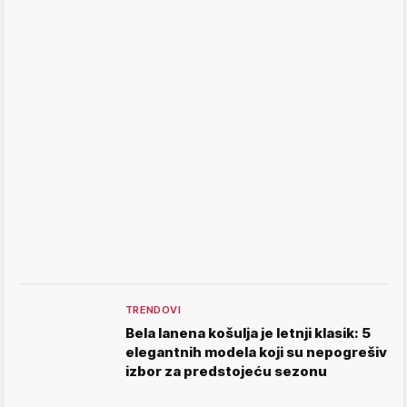
TRENDOVI
Bela lanena košulja je letnji klasik: 5
elegantnih modela koji su nepogrešiv
izbor za predstojeću sezonu