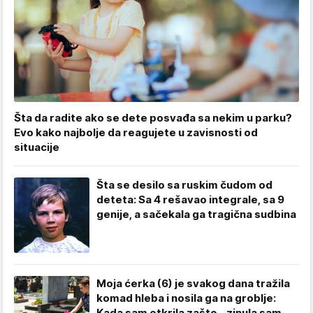
Šta da radite ako se dete posvađa sa nekim u parku?
Evo kako najbolje da reagujete u zavisnosti od
situacije
Šta se desilo sa ruskim čudom od
deteta: Sa 4 rešavao integrale, sa 9
genije, a sačekala ga tragična sudbina
Moja ćerka (6) je svakog dana tražila
komad hleba i nosila ga na groblje:
Kada sam otkrila zašto - zinula sam