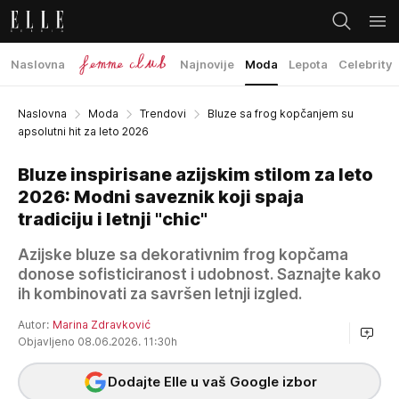
Naslovna
Najnovije
Moda
Lepota
Celebrity
Naslovna
Moda
Trendovi
Bluze sa frog kopčanjem su
apsolutni hit za leto 2026
Bluze inspirisane azijskim stilom za leto
2026: Modni saveznik koji spaja
tradiciju i letnji "chic"
Azijske bluze sa dekorativnim frog kopčama
donose sofisticiranost i udobnost. Saznajte kako
ih kombinovati za savršen letnji izgled.
Autor:
Marina Zdravković
Objavljeno 08.06.2026. 11:30h
Dodajte Elle u vaš Google izbor