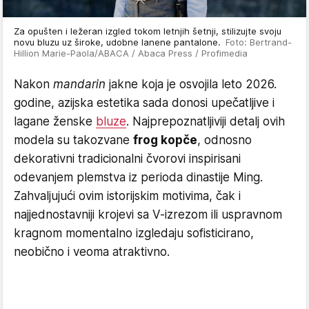
Za opušten i ležeran izgled tokom letnjih šetnji, stilizujte svoju
novu bluzu uz široke, udobne lanene pantalone.
Foto: Bertrand-
Hillion Marie-Paola/ABACA / Abaca Press / Profimedia
Nakon
mandarin
jakne koja je osvojila leto 2026.
godine, azijska estetika sada donosi upečatljive i
lagane ženske
bluze
. Najprepoznatljiviji detalj ovih
modela su takozvane
frog kopče
, odnosno
dekorativni tradicionalni čvorovi inspirisani
odevanjem plemstva iz perioda dinastije Ming.
Zahvaljujući ovim istorijskim motivima, čak i
najjednostavniji krojevi sa V-izrezom ili uspravnom
kragnom momentalno izgledaju sofisticirano,
neobično i veoma atraktivno.