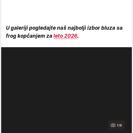
U galeriji pogledajte naš najbolji izbor bluza sa
frog kopčanjem za
leto 2026
.
1/6