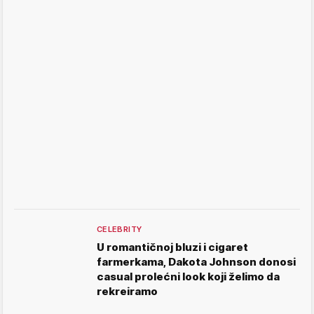
CELEBRITY
U romantičnoj bluzi i cigaret
farmerkama, Dakota Johnson donosi
casual prolećni look koji želimo da
rekreiramo