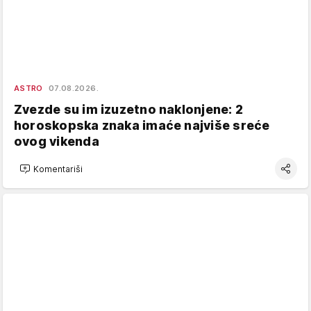
ASTRO
07.08.2026.
Zvezde su im izuzetno naklonjene: 2
horoskopska znaka imaće najviše sreće
ovog vikenda
Komentariši