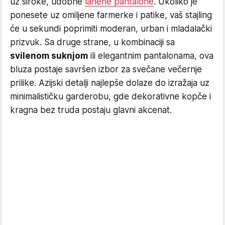
uz široke, udobne
lanene pantalone
. Ukoliko je
ponesete uz omiljene farmerke i patike, vaš stajling
će u sekundi poprimiti moderan, urban i mladalački
prizvuk. Sa druge strane, u kombinaciji sa
svilenom suknjom
ili elegantnim pantalonama, ova
bluza postaje savršen izbor za svečane večernje
prilike. Azijski detalji najlepše dolaze do izražaja uz
minimalističku garderobu, gde dekorativne kopče i
kragna bez truda postaju glavni akcenat.