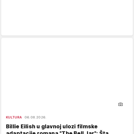
KULTURA
06.08.2026.
Billie Eilish u glavnoj ulozi filmske
adaptacije romana "The Bell Jar": Šta