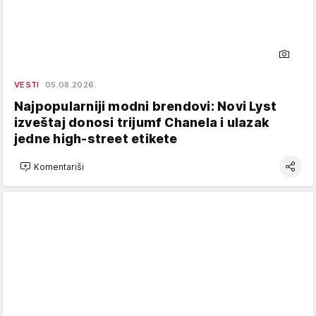
VESTI
05.08.2026.
Najpopularniji modni brendovi: Novi Lyst
izveštaj donosi trijumf Chanela i ulazak
jedne high-street etikete
Komentariši