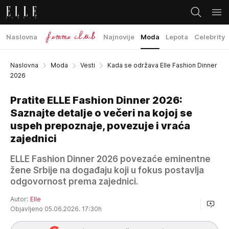
Naslovna
Najnovije
Moda
Lepota
Celebrity
Naslovna
Moda
Vesti
Kada se održava Elle Fashion Dinner
2026
Pratite ELLE Fashion Dinner 2026:
Saznajte detalje o večeri na kojoj se
uspeh prepoznaje, povezuje i vraća
zajednici
ELLE Fashion Dinner 2026 povezaće eminentne
žene Srbije na događaju koji u fokus postavlja
odgovornost prema zajednici.
Autor:
Elle
Objavljeno 05.06.2026. 17:30h