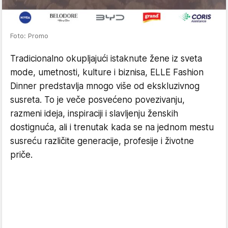
Foto: Promo
Tradicionalno okupljajući istaknute žene iz sveta
mode, umetnosti, kulture i biznisa, ELLE Fashion
Dinner predstavlja mnogo više od ekskluzivnog
susreta. To je veče posvećeno povezivanju,
razmeni ideja, inspiraciji i slavljenju ženskih
dostignuća, ali i trenutak kada se na jednom mestu
susreću različite generacije, profesije i životne
priče.