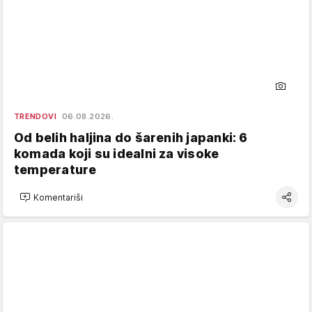
TRENDOVI
06.08.2026.
Od belih haljina do šarenih japanki: 6
komada koji su idealni za visoke
temperature
Komentariši