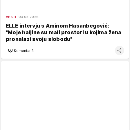
VESTI
03.08.2026.
ELLE intervju s Aminom Hasanbegović:
"Moje haljine su mali prostori u kojima žena
pronalazi svoju slobodu"
Komentariši