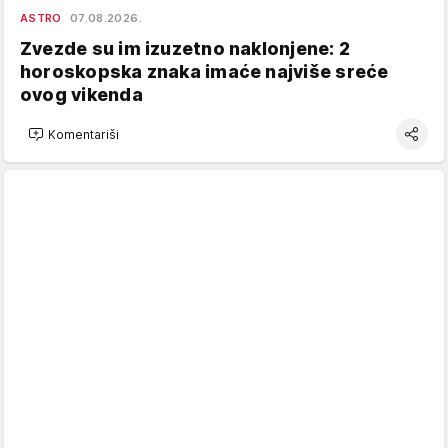
ASTRO
07.08.2026.
Zvezde su im izuzetno naklonjene: 2
horoskopska znaka imaće najviše sreće
ovog vikenda
Komentariši