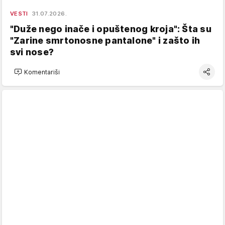
VESTI
31.07.2026.
"Duže nego inače i opuštenog kroja": Šta su
"Zarine smrtonosne pantalone" i zašto ih
svi nose?
Komentariši