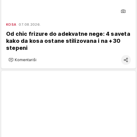
KOSA
07.08.2026.
Od chic frizure do adekvatne nege: 4 saveta
kako da kosa ostane stilizovana i na +30
stepeni
Komentariši