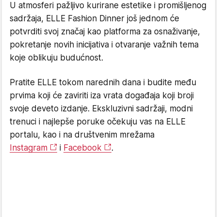
U atmosferi pažljivo kurirane estetike i promišljenog
sadržaja, ELLE Fashion Dinner još jednom će
potvrditi svoj značaj kao platforma za osnaživanje,
pokretanje novih inicijativa i otvaranje važnih tema
koje oblikuju budućnost.
Pratite ELLE tokom narednih dana i budite među
prvima koji će zaviriti iza vrata događaja koji broji
svoje deveto izdanje. Ekskluzivni sadržaji, modni
trenuci i najlepše poruke očekuju vas na ELLE
portalu, kao i na društvenim mrežama
Instagram
i
Facebook
.