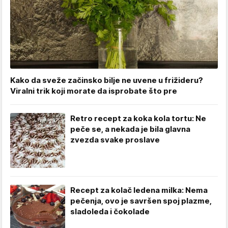
Kako da sveže začinsko bilje ne uvene u frižideru?
Viralni trik koji morate da isprobate što pre
Retro recept za koka kola tortu: Ne
peče se, a nekada je bila glavna
zvezda svake proslave
Recept za kolač ledena milka: Nema
pečenja, ovo je savršen spoj plazme,
sladoleda i čokolade