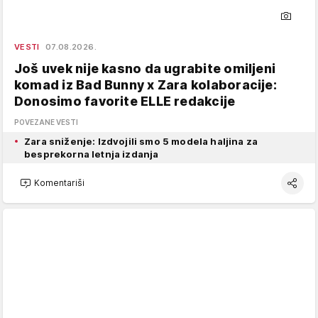
VESTI
07.08.2026.
Još uvek nije kasno da ugrabite omiljeni
komad iz Bad Bunny x Zara kolaboracije:
Donosimo favorite ELLE redakcije
POVEZANE VESTI
Zara sniženje: Izdvojili smo 5 modela haljina za
besprekorna letnja izdanja
Komentariši