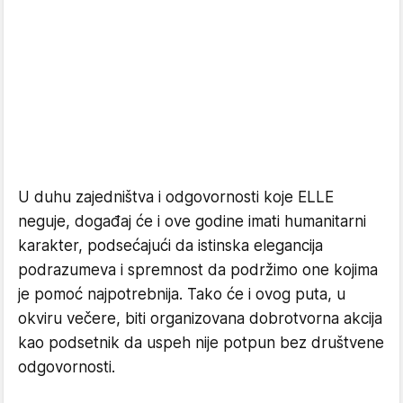
U duhu zajedništva i odgovornosti koje ELLE
neguje, događaj će i ove godine imati humanitarni
karakter, podsećajući da istinska elegancija
podrazumeva i spremnost da podržimo one kojima
je pomoć najpotrebnija. Tako će i ovog puta, u
okviru večere, biti organizovana dobrotvorna akcija
kao podsetnik da uspeh nije potpun bez društvene
odgovornosti.