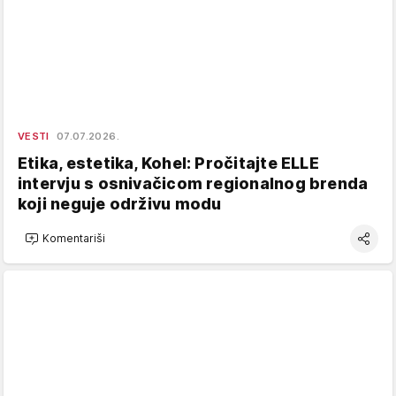
VESTI
07.07.2026.
Etika, estetika, Kohel: Pročitajte ELLE
intervju s osnivačicom regionalnog brenda
koji neguje održivu modu
Komentariši