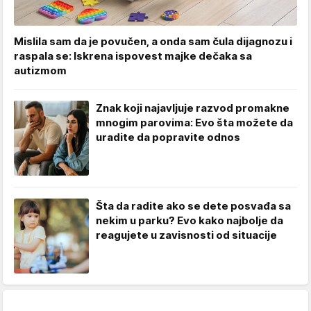
Mislila sam da je povučen, a onda sam čula dijagnozu i
raspala se: Iskrena ispovest majke dečaka sa
autizmom
Znak koji najavljuje razvod promakne
mnogim parovima: Evo šta možete da
uradite da popravite odnos
Šta da radite ako se dete posvađa sa
nekim u parku? Evo kako najbolje da
reagujete u zavisnosti od situacije